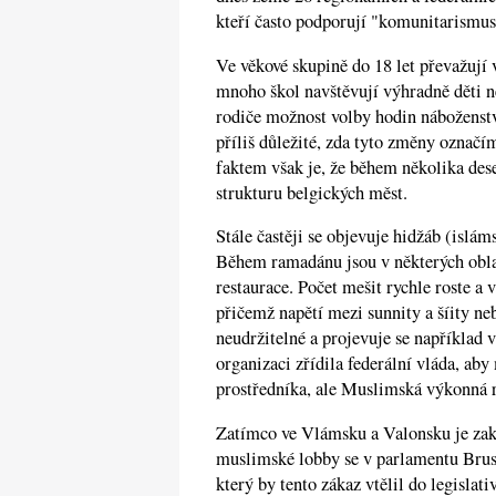
kteří často podporují "komunitarismus"
Ve věkové skupině do 18 let převažují
mnoho škol navštěvují výhradně děti n
rodiče možnost volby hodin náboženstv
příliš důležité, zda tyto změny označ
faktem však je, že během několika deset
strukturu belgických měst.
Stále častěji se objevuje hidžáb (islám
Během ramadánu jsou v některých obla
restaurace. Počet mešit rychle roste a
přičemž napětí mezi sunnity a šíity n
neudržitelné a projevuje se například
organizaci zřídila federální vláda, a
prostředníka, ale Muslimská výkonná ra
Zatímco ve Vlámsku a Valonsku je zak
muslimské lobby se v parlamentu Brus
který by tento zákaz vtělil do legislat