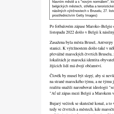
hlavním městě a s "novým normálem", kt
belgických městech, střelba a teroristické
násilných výtržnostech v Bruselu, 27. lis
prostřednictvím Getty Images)
Po fotbalovém zápase Maroko–Belgie o
listopadu 2022 došlo v Belgii k násil
Zasažena byla města Brusel, Antverpy 
stanici. K výtržnostem došlo také v n
převážně marockých čtvrtích Bruselu, 
lokalitách je marocká identita obyvatel
žijících lidí má dvojí občanství.
Člověk by musel být slepý, aby si nevš
na straně marockého týmu, a ne týmu je
realitu snažili naroubovat ideologii "so
"Ať už zápas mezi Belgií a Marokem vy
Bujarý večírek se skutečně konal, a t
tedy ve čtvrtích a městech, kde maročtí