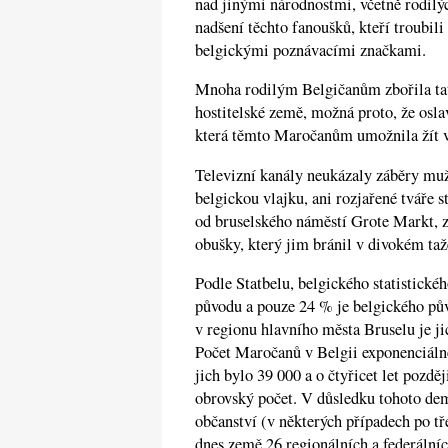
nad jinými národnostmi, včetně rodilý
nadšení těchto fanoušků, kteří troubil
belgickými poznávacími značkami.
Mnoha rodilým Belgičanům zbořila ta
hostitelské země, možná proto, že oslav
která těmto Maročanům umožnila žít v 
Televizní kanály neukázaly záběry muž
belgickou vlajku, ani rozjařené tváře s
od bruselského náměstí Grote Markt, 
obušky, který jim bránil v divokém taž
Podle Statbelu, belgického statistick
původu a pouze 24 % je belgického pův
v regionu hlavního města Bruselu je ji
Počet Maročanů v Belgii exponenciálně
jich bylo 39 000 a o čtyřicet let pozdě
obrovský počet. V důsledku tohoto dem
občanství (v některých případech po t
dnes země 26 regionálních a federální