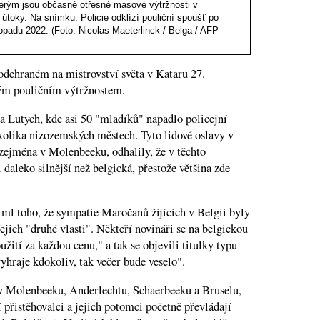
erým jsou občasné otřesné masové výtržnosti v
 útoky. Na snímku: Policie odklízí pouliční spoušť po
topadu 2022. (Foto: Nicolas Maeterlinck / Belga / AFP
dehraném na mistrovství světa v Kataru 27.
ným pouličním výtržnostem.
a Lutych, kde asi 50 "mladíků" napadlo policejní
ěkolika nizozemských městech. Tyto lidové oslavy v
zejména v Molenbeeku, odhalily, že v těchto
 daleko silnější než belgická, přestože většina zde
iml toho, že sympatie Maročanů žijících v Belgii byly
jich "druhé vlasti". Někteří novináři se na belgickou
užití za každou cenu," a tak se objevili titulky typu
hraje kdokoliv, tak večer bude veselo".
o v Molenbeeku, Anderlechtu, Schaerbeeku a Bruselu,
 přistěhovalci a jejich potomci početně převládají