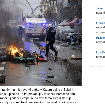
Trump
napsal
Orwell
napsal
Pracov
napsal
Lze Ev
napsal
raném na mistrovství světa v Kataru došlo v Belgii k
vé skupině do 18 let převažují v Bruselu Maročané nad
ncii i jinde v Evropě se na toto téma živě diskutuje,
la svůj osud multikulturní země s muslimskou většinou v