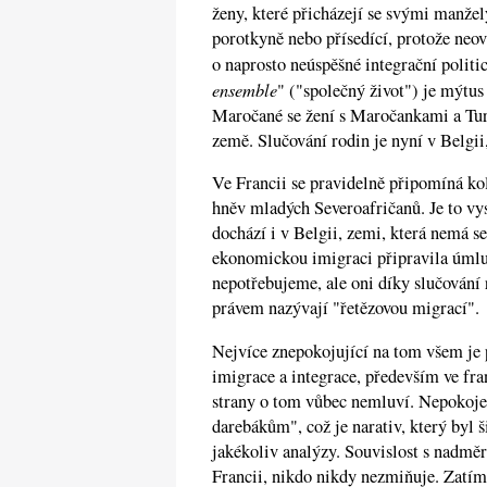
ženy, které přicházejí se svými manžel
porotkyně nebo přísedící, protože neov
o naprosto neúspěšné integrační politi
ensemble
" ("společný život") je mýtus 
Maročané se žení s Maročankami a Turci
země. Slučování rodin je nyní v Belgii
Ve Francii se pravidelně připomíná ko
hněv mladých Severoafričanů. Je to vy
dochází i v Belgii, zemi, která nemá s
ekonomickou imigraci připravila úmlu
nepotřebujeme, ale oni díky slučování
právem nazývají "řetězovou migrací".
Nejvíce znepokojující na tom všem je 
imigrace a integrace, především ve fr
strany o tom vůbec nemluví. Nepokoje z
darebákům", což je narativ, který byl 
jakékoliv analýzy. Souvislost s nadměr
Francii, nikdo nikdy nezmiňuje. Zatímc