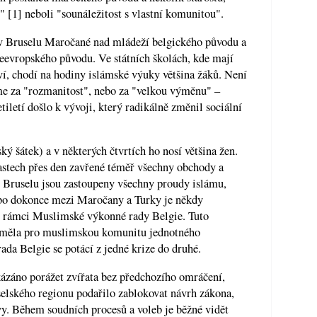
 [1] neboli "sounáležitost s vlastní komunitou".
 v Bruselu Maročané nad mládeží belgického původu a
eevropského původu. Ve státních školách, kde mají
í, chodí na hodiny islámské výuky většina žáků. Není
íme za "rozmanitost", nebo za "velkou výměnu" –
iletí došlo k vývoji, který radikálně změnil sociální
ský šátek) a v některých čtvrtích ho nosí většina žen.
stech přes den zavřené téměř všechny obchody a
 v Bruselu jsou zastoupeny všechny proudy islámu,
ebo dokonce mezi Maročany a Turky je někdy
 v rámci Muslimské výkonné rady Belgie. Tuto
by měla pro muslimskou komunitu jednotného
da Belgie se potácí z jedné krize do druhé.
ázáno porážet zvířata bez předchozího omráčení,
elského regionu podařilo zablokovat návrh zákona,
ivy. Během soudních procesů a voleb je běžné vidět