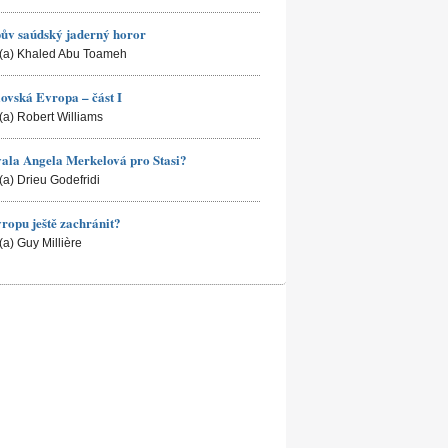
ův saúdský jaderný horor
(a) Khaled Abu Toameh
ovská Evropa – část I
(a) Robert Williams
ala Angela Merkelová pro Stasi?
(a) Drieu Godefridi
ropu ještě zachránit?
(a) Guy Millière