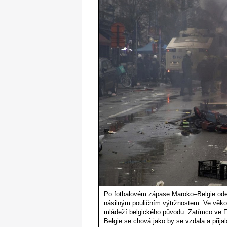
Po fotbalovém zápase Maroko–Belgie odeh
násilným pouličním výtržnostem. Ve věko
mládeží belgického původu. Zatímco ve Fra
Belgie se chová jako by se vzdala a přija