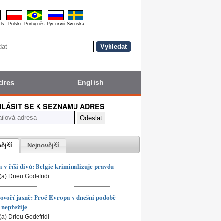
ds
Polski
Português
Pyccĸий
Svenska
dres
English
HLÁSIT SE K SEZNAMU ADRES
nější
Nejnovější
 v říši divů: Belgie kriminalizuje pravdu
(a) Drieu Godefridi
hovoří jasně: Proč Evropa v dnešní podobě
nepřežije
(a) Drieu Godefridi