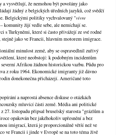
y a vysvětlují, že nemohou být povolány jako
ládají žádný z belgických úředních jazyků, což svědčí
vivre
ce. Belgickými politiky vychvalovaný "
– komunity žijí vedle sebe, ale nemíchají se.
 s Turkyněmi, které si často přivážejí ze své rodné
, stejně jako ve Francii, hlavním motorem imigrace.
loniální minulost země, aby se ospravedlnil zuřivý
světlení, které neobstojí: k podobným incidentům
e severní Afrikou žádnou historickou vazbu. Půdu pro
va z roku 1964. Ekonomické imigranty již dávno
 rodin donekonečna přicházejí. Američané toto
popírání a naprostá absence diskuse o otázkách
ancouzsky mluvící části země. Média ani politické
 27. listopadu připsal bruselský starosta "grázlům a
široce opakován bez jakéhokoliv upřesnění a bez
nou imigrací, která je proporcionálně větší než ve
o ve Francii i jinde v Evropě se na toto téma živě