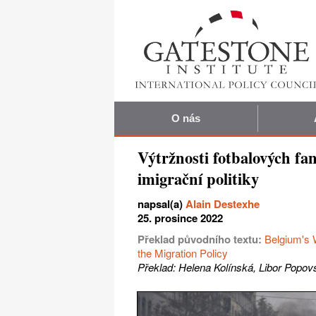
O nás
Výtržnosti fotbalových fa
imigrační politiky
napsal(a)
Alain Destexhe
25. prosince 2022
Překlad původního textu:
Belgium's W
the Migration Policy
Překlad: Helena Kolínská, Libor Popov