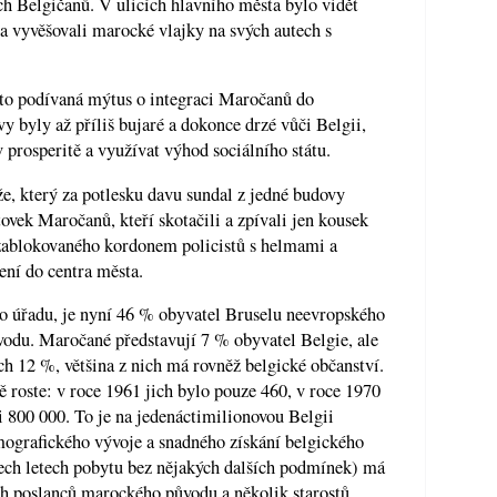
ch Belgičanů. V ulicích hlavního města bylo vidět
i a vyvěšovali marocké vlajky na svých autech s
to podívaná mýtus o integraci Maročanů do
y byly až příliš bujaré a dokonce drzé vůči Belgii,
prosperitě a využívat výhod sociálního státu.
e, který za potlesku davu sundal z jedné budovy
tovek Maročanů, kteří skotačili a zpívali jen kousek
zablokovaného kordonem policistů s helmami a
ení do centra města.
ého úřadu, je nyní 46 % obyvatel Bruselu neevropského
odu. Maročané představují 7 % obyvatel Belgie, ale
ch 12 %, většina z nich má rovněž belgické občanství.
 roste: v roce 1961 jich bylo pouze 460, v roce 1970
ji 800 000. To je na jedenáctimilionovou Belgii
ografického vývoje a snadného získání belgického
řech letech pobytu bez nějakých dalších podmínek) má
ch poslanců marockého původu a několik starostů,