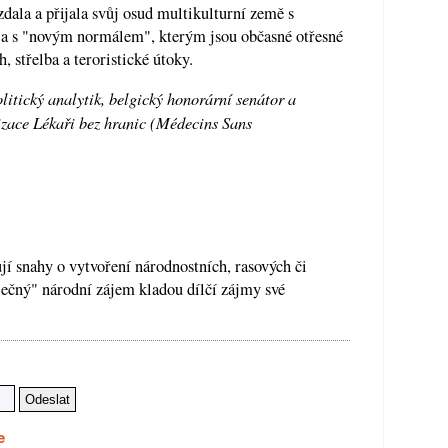
zdala a přijala svůj osud multikulturní země s
a s "novým normálem", kterým jsou občasné otřesné
 střelba a teroristické útoky.
litický analytik, belgický honorární senátor a
izace Lékaři bez hranic (Médecins Sans
 snahy o vytvoření národnostních, rasových či
ečný" národní zájem kladou dílčí zájmy své
e