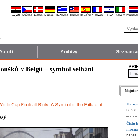
العربية
Čeština
Dansk
Deutsch
Ελληνικά
English
Español
Français
עברית
Italiano
Nederlan
Autoři
Archivy
Seznam a
PŘI
noušků v Belgii – symbol selhání
Nejčte
Evropa
orld Cup Football Riots: A Symbol of the Failure of
napsal
ský
Čísla 
možná 
napsal