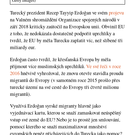
Getty Images)
Turecký prezident Recep Tayyip Erdoğan ve svém
projevu
na Valném shromáždění Organizace spojených národů v
září 2018 kriticky zaútočil na Evropskou unii. Obvinil EU
z toho, že nedokázala dostatečně podpořit uprchlíky a
tvrdil, že EU by měla Turecku zaplatit víc, než slíbené tři
miliardy eur.
Erdoğan často tvrdil, že křesťanská Evropa by měla
přijmout více muslimských uprchlíků.
Ve své řeči v roce
2016
hněvivě vyhrožoval, že znovu otevře stavidla proudu
migrantů do Evropy (v samotném roce 2015 prošlo přes
turecké území na své cestě do Evropy tři čtvrtě milionu
migrantů).
Využívá Erdoğan syrské migranty hlavně jako
vyjednávací kartu, kterou se snaží zamaskovat neúspěšný
vstup své země do EU? Nebo je to prostě jen smlouvání,
pomocí kterého se snaží maximalizovat množství
evropských peněz přicházejících do Turecka jako pomoc?