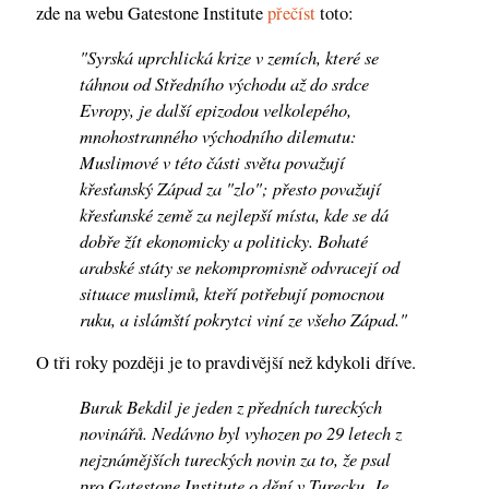
zde na webu Gatestone Institute
přečíst
toto:
"Syrská uprchlická krize v zemích, které se
táhnou od Středního východu až do srdce
Evropy, je další epizodou velkolepého,
mnohostranného východního dilematu:
Muslimové v této části světa považují
křesťanský Západ za "zlo"; přesto považují
křesťanské země za nejlepší místa, kde se dá
dobře žít ekonomicky a politicky. Bohaté
arabské státy se nekompromisně odvracejí od
situace muslimů, kteří potřebují pomocnou
ruku, a islámští pokrytci viní ze všeho Západ."
O tři roky později je to pravdivější než kdykoli dříve.
Burak Bekdil je jeden z předních tureckých
novinářů. Nedávno byl vyhozen po 29 letech z
nejznámějších tureckých novin za to, že psal
pro Gatestone Institute o dění v Turecku. Je