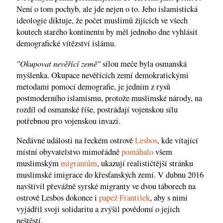
Není o tom pochyb, ale jde nejen o to. Jeho islamistická
ideologie diktuje, že počet muslimů žijících ve všech
koutech starého kontinentu by měl jednoho dne vyhlásit
demografické vítězství islámu.
"Okupovat nevěřící země"
sílou meče byla osmanská
myšlenka. Okupace nevěřících zemí demokratickými
metodami pomocí demografie, je jedním z rysů
postmoderního islamismu, protože muslimské národy, na
rozdíl od osmanské říše, postrádají vojenskou sílu
potřebnou pro vojenskou invazi.
Nedávné události na řeckém ostrově
Lesbos
, kde vítající
místní obyvatelstvo mimořádně
pomáhalo
všem
muslimským
migrantům
, ukazují realističtější stránku
muslimské imigrace do křesťanských zemí. V dubnu 2016
navštívil převážně syrské migranty ve dvou táborech na
ostrově Lesbos dokonce i
papež František
, aby s nimi
vyjádřil svoji solidaritu a zvýšil povědomí o jejich
neštěstí.