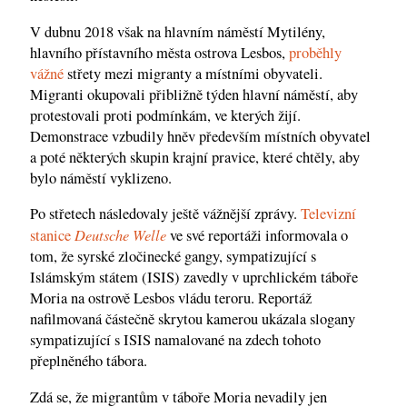
V dubnu 2018 však na hlavním náměstí Mytilény,
hlavního přístavního města ostrova Lesbos,
proběhly
vážné
střety mezi migranty a místními obyvateli.
Migranti okupovali přibližně týden hlavní náměstí, aby
protestovali proti podmínkám, ve kterých žijí.
Demonstrace vzbudily hněv především místních obyvatel
a poté některých skupin krajní pravice, které chtěly, aby
bylo náměstí vyklizeno.
Po střetech následovaly ještě vážnější zprávy.
Televizní
Deutsche Welle
stanice
ve své reportáži informovala o
tom, že syrské zločinecké gangy, sympatizující s
Islámským státem (ISIS) zavedly v uprchlickém táboře
Moria na ostrově Lesbos vládu teroru. Reportáž
nafilmovaná částečně skrytou kamerou ukázala slogany
sympatizující s ISIS namalované na zdech tohoto
přeplněného tábora.
Zdá se, že migrantům v táboře Moria nevadily jen