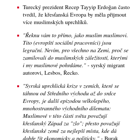
Turecký prezident Recep Tayyip Erdoğan často
tvrdil, že křesťanská Evropa by měla přijmout
více muslimských uprchlíků.
"Řeknu vám to přímo, jako muslim muslimovi.
Tito (evropští sociální pracovníci) jsou
legrační. Nevím, pro všechno na Zemi, proč se
zamilovali do muslimských záležitostí, kterými
i my muslimové pohrdáme."
- syrský migrant
autorovi, Lesbos, Řecko.
"Syrská uprchlická krize v zemích, které se
táhnou od Středního východu až do srdce
Evropy, je další epizodou velkolepého,
mnohostranného východního dilematu:
Muslimové v této části světa považují
křesťanský Západ za "zlo"; přesto považují
křesťanské země za nejlepší místa, kde dá
dobře žít ekonomicky a politicky."
- Burak