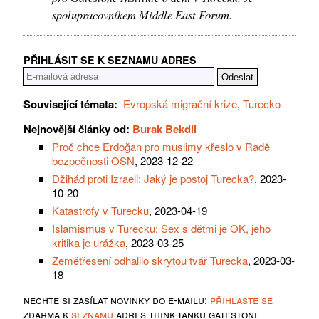
spolupracovníkem Middle East Forum.
PŘIHLÁSIT SE K SEZNAMU ADRES
Související témata:
Evropská migrační krize
,
Turecko
Nejnovější články od:
Burak Bekdil
Proč chce Erdoğan pro muslimy křeslo v Radě
bezpečnosti OSN
, 2023-12-22
Džihád proti Izraeli: Jaký je postoj Turecka?
, 2023-
10-20
Katastrofy v Turecku
, 2023-04-19
Islamismus v Turecku: Sex s dětmi je OK, jeho
kritika je urážka
, 2023-03-25
Zemětřesení odhalilo skrytou tvář Turecka
, 2023-03-
18
nechte si zasílat novinky do e-mailu:
přihlaste se
zdarma k
seznamu
adres think-tanku gatestone