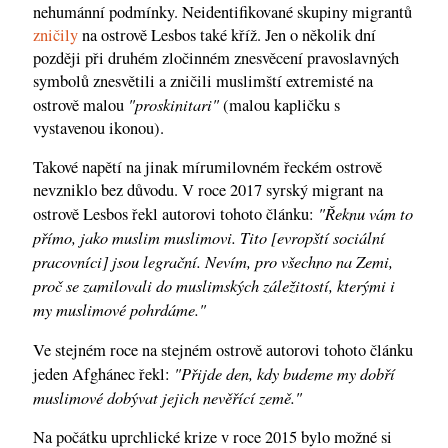
nehumánní podmínky. Neidentifikované skupiny migrantů
zničily
na ostrově Lesbos také kříž. Jen o několik dní
později při druhém zločinném znesvěcení pravoslavných
symbolů znesvětili a zničili muslimští extremisté na
"proskinitari"
ostrově malou
(malou kapličku s
vystavenou ikonou).
Takové napětí na jinak mírumilovném řeckém ostrově
nevzniklo bez důvodu. V roce 2017 syrský migrant na
"Řeknu vám to
ostrově Lesbos řekl autorovi tohoto článku:
přímo, jako muslim muslimovi. Tito [evropští sociální
pracovníci] jsou legrační. Nevím, pro všechno na Zemi,
proč se zamilovali do muslimských záležitostí, kterými i
my muslimové pohrdáme."
Ve stejném roce na stejném ostrově autorovi tohoto článku
"Přijde den, kdy budeme my dobří
jeden Afghánec řekl:
muslimové dobývat jejich nevěřící země."
Na počátku uprchlické krize v roce 2015 bylo možné si