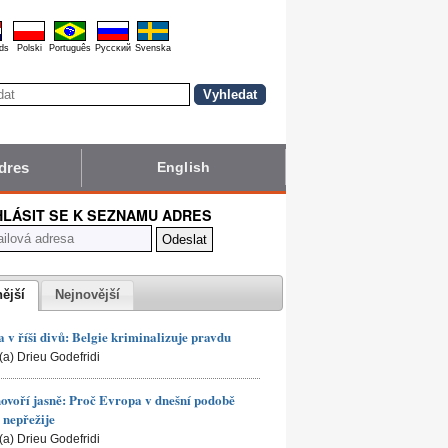
ds
Polski
Português
Pyccĸий
Svenska
dres
English
HLÁSIT SE K SEZNAMU ADRES
nější
Nejnovější
 v říši divů: Belgie kriminalizuje pravdu
(a) Drieu Godefridi
hovoří jasně: Proč Evropa v dnešní podobě
nepřežije
(a) Drieu Godefridi