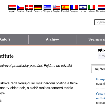
العربية
Čeština
Dansk
Deutsch
Ελληνικά
English
Español
Français
עברית
Italiano
Nederlan
Autoři
Archivy
Seznam a
PŘI
titute
atrovat prostředky poznání. Pojďme se odvážit
Nejčte
Evropa
isková rada věnující se mezinárodní politice a think-
napsal
ejnost v oblastech, o nichž mainstreamová média
uje:
Čísla 
možná 
t,
napsal