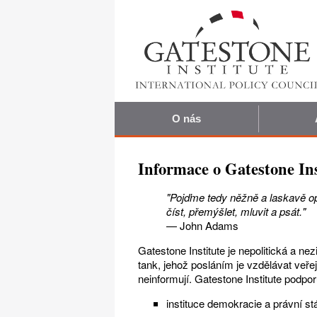
O nás
Informace o Gatestone Ins
"Pojďme tedy něžně a laskavě op
číst, přemýšlet, mluvit a psát."
— John Adams
Gatestone Institute je nepolitická a nez
tank, jehož posláním je vzdělávat veř
neinformují. Gatestone Institute podpor
instituce demokracie a právní stá