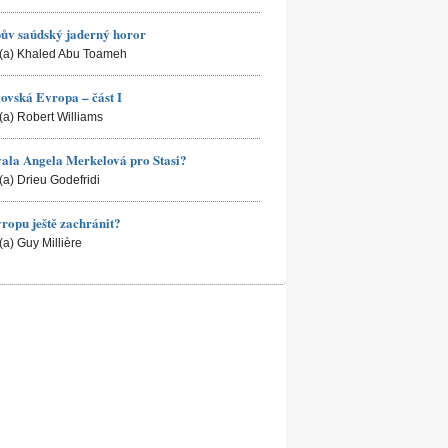
ův saúdský jaderný horor
(a) Khaled Abu Toameh
ovská Evropa – část I
(a) Robert Williams
ala Angela Merkelová pro Stasi?
(a) Drieu Godefridi
ropu ještě zachránit?
(a) Guy Millière