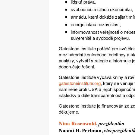
lidská práva,
svobodnou a silnou ekonomiku,
armádu, která dokáže zajistit m
energetickou nezávislost,
informovanost veřejnosti o nebez
suverenitě a svobodě projevu.
Gatestone Institute pořádá pro své čle
mezinárodní konference, briefingy a ak
analýzy, vytváří strategie a informuje
doporučuje řešení.
Gatestone Institute vydává knihy a ro
gatestoneinstitute.org
, který se věnuje
namířené proti USA a jejich spojencům
následky a dále transparentnost a odp
Gatestone Institute je financován ze 
děkujeme.
Nina Rosenwald
,
prezidentka
Naomi H. Perlman,
viceprezident