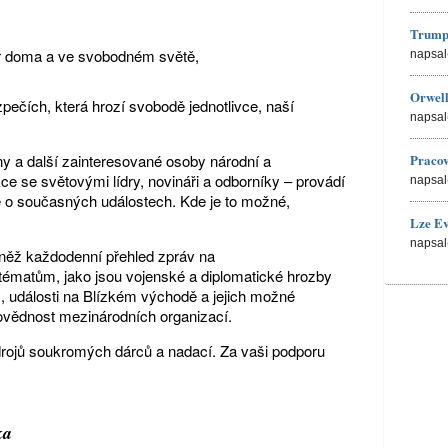
Trump
ír doma a ve svobodném světě,
napsal
Orwell
pečích, která hrozí svobodě jednotlivce, naší
napsal
ny a další zainteresované osoby národní a
Pracov
ce se světovými lídry, novináři a odborníky – provádí
napsal
 je o současných událostech. Kde je to možné,
Lze Ev
napsal
vněž každodenní přehled zpráv na
 tématům, jako jsou vojenské a diplomatické hrozby
, události na Blízkém východě a jejich možné
ovědnost mezinárodních organizací.
zdrojů soukromých dárců a nadací. Za vaši podporu
ka