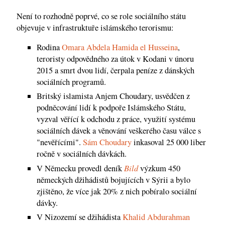
Není to rozhodně poprvé, co se role sociálního státu
objevuje v infrastruktuře islámského terorismu:
Rodina
Omara Abdela Hamida el Husseina
,
teroristy odpovědného za útok v Kodani v únoru
2015 a smrt dvou lidí, čerpala peníze z dánských
sociálních programů.
Britský islamista Anjem Choudary, usvědčen z
podněcování lidí k podpoře Islámského Státu,
vyzval věřící k odchodu z práce, využití systému
sociálních dávek a věnování veškerého času válce s
"nevěřícími".
Sám Choudary
inkasoval 25 000 liber
ročně v sociálních dávkách.
Bild
V Německu provedl deník
výzkum 450
německých džihádistů bojujících v Sýrii a bylo
zjištěno, že více jak 20% z nich pobíralo sociální
dávky.
V Nizozemí se džihádista
Khalid Abdurahman