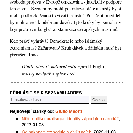
svoboda projevu v Evropě omezována - jakékoliv podpoře
terorismu. Seznam by mohl pokračovat dále a každý by si
mohl podle zkušeností vytvořit vlastní. Porušení pravidel
by mohlo vést k odebrání dávek. Tyto kroky by pomohli v
boji proti vzniku ghet a islamizaci evropských muslimů
Kdo právě vyhrává? Demokracie nebo islámský
extremismus? Začarovaný Kruh dávek a džihádu musí být
přerušen. Ihned.
Giulio Meotti, kulturní editor pro
,
Il Foglio
italský novinář a spisovatel.
PŘIHLÁSIT SE K SEZNAMU ADRES
Nejnovější články od:
Giulio Meotti
Ničí multikulturalismus identity západních národů?
,
2023-01-08
Co nakonec rozhoduje o civilizacích
, 2022-11-03