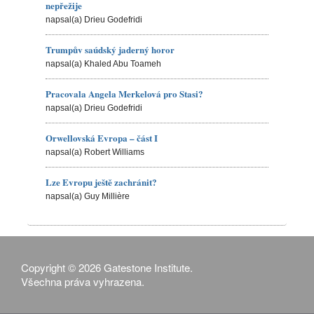
nepřežije
napsal(a) Drieu Godefridi
Trumpův saúdský jaderný horor
napsal(a) Khaled Abu Toameh
Pracovala Angela Merkelová pro Stasi?
napsal(a) Drieu Godefridi
Orwellovská Evropa – část I
napsal(a) Robert Williams
Lze Evropu ještě zachránit?
napsal(a) Guy Millière
Copyright © 2026 Gatestone Institute.
Všechna práva vyhrazena.