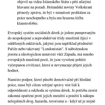
objevil na videu Islámského Státu s pěti uťatými
hlavami na pozadí. Holandské noviny Volkskrant
přinesly zprávu, že byl v minulosti prohlášen za
práce neschopného a byla mu hrazena léčba
klaustrofobie.
Evropský systém sociálních dávek je jedem pumpovaným
do nespokojené a neproduktivní třídy muslimů žijící v
oddělených enklávách, jakými jsou například předměstí
Paříže nebo takzvaný "Londonistán". S náboženskou
jistotu a ideologickou nenávistí vůči Západu, má mnoho
evropských muslimů pocit, že jsou vyvoleni pohltit
vyčerpanou civilizaci, která si nevynucuje přijetí jejích
hodnot.
Namísto podpor, které působí demotivačně při hledání
práce, musí být cílem veřejné správy vést lidi k
odpovědnosti a odchodu ze sytému dávek. Je potřeba zavést
zákonná opatření proti jejich zneužití a použití k nákupu
nelegálních drog, hazardu, terorismu a - když už je stejně