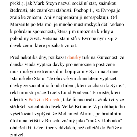
překl.), jak Mark Steyn nazval sociální stát, známkou
štědrosti, ale známkou slabosti. Pochopili, že Evropa je
zralá ke zničení. Ani v nejmenším ji nerespektují. Od
Marseille po Malmö, je mnoho muslimských dětí vedeno
k pohrdání společností, která jim umožnila klidný a
pohodlný život. Většina islamistů v Evropě nyní žijí z
dávek zemí, které přísahali zničit.
Před několika dny, poukázal
dánský
tisk na skutečnost, že
dánská vláda vyplácí dávky pro nemocné a postižené
muslimským extremistům, bojujícím v Sýrii na straně
Islámského Státu. "Je obrovským skandálem vyplácet
dávky ze sociálního fondu lidem, kteří odchází do Sýrie.",
řekl ministr práce Troels Lund Poulsen. Teroristé, kteří
udeřili v
Paříži a Bruselu
, také financovali své aktivity ze
štědrých soicálních dávek Velké Británie. Z probíhajícího
vyšetřování vyplývá, že Mohamed Abrini, po brutálním
útoku na letišti v Bruselu známý jako "muž v klobouku",
obdržel tři tisíce liber v dávkách, než odletěl do Paříže a
zmizel.