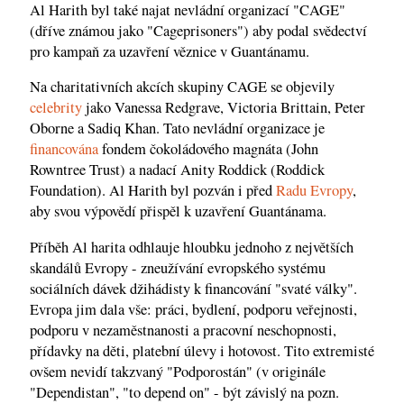
Al Harith byl také najat nevládní organizací "CAGE"
(dříve známou jako "Cageprisoners") aby podal svědectví
pro kampaň za uzavření věznice v Guantánamu.
Na charitativních akcích skupiny CAGE se objevily
celebrity
jako Vanessa Redgrave, Victoria Brittain, Peter
Oborne a Sadiq Khan. Tato nevládní organizace je
financována
fondem čokoládového magnáta (John
Rowntree Trust) a nadací Anity Roddick (Roddick
Foundation). Al Harith byl pozván i před
Radu Evropy
,
aby svou výpovědí přispěl k uzavření Guantánama.
Příběh Al harita odhlauje hloubku jednoho z největších
skandálů Evropy - zneužívání evropského systému
sociálních dávek džihádisty k financování "svaté války".
Evropa jim dala vše: práci, bydlení, podporu veřejnosti,
podporu v nezaměstnanosti a pracovní neschopnosti,
přídavky na děti, platební úlevy i hotovost. Tito extremisté
ovšem nevidí takzvaný "Podporostán" (v originále
"Dependistan", "to depend on" - být závislý na pozn.