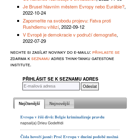
Je Brusel hlavním městem Evropy nebo Eurábie?
,
2022-10-24
Zapomeňte na svobodu projevu: Fatva proti
Rushdiemu vítězí
, 2022-09-12
V Evropě je demokracie v područí demografie
,
2022-07-29
nechte si zasílat novinky do e-mailu:
přihlaste se
zdarma k
seznamu
adres think-tanku gatestone
institute.
PŘIHLÁSIT SE K SEZNAMU ADRES
Nejčtenější
Nejnovější
Evropa v říši divů: Belgie kriminalizuje pravdu
napsal(a) Drieu Godefridi
Čísla hovoří jasně: Proč Evropa v dnešní podobě možná