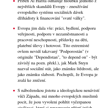
Příběh Al Harita odhaluje hloubku jednoho z
největších skandálů Evropy - zneužívání
evropského systému sociálních dávek
džihádisty k financování "svaté války".
Evropa jim dala vše: práci, bydlení, podporu
veřejnosti, podporu v nezaměstnanosti a
pracovní neschopnosti, přídavky na děti,
platební úlevy i hotovost. Tito extremisté
ovšem nevidí takzvaný "Podporostán" (v
originále "Dependistan", "to depend on" - být
závislý na pozn. překl.), jak Mark Steyn
nazval sociální stát, jako známku štědrosti, ale
jako známku slabosti. Pochopili, že Evropa je
zralá ke zničení.
S náboženskou jistotu a ideologickou nenávistí
vůči Západu, má mnoho evropských muslimů
pocit, že jsou vyvoleni pohltit vyčerpanou
civilizaci, která si nevynucuje přijetí jejích