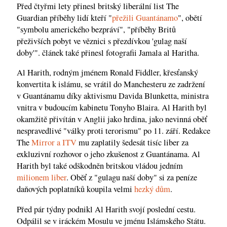
Před čtyřmi lety přinesl britský liberální list The
Guardian příběhy lidí kteří "
přežili Guantánamo
", obětí
"symbolu amerického bezpráví", "příběhy Britů
přeživších pobyt ve věznici s přezdívkou 'gulag naší
doby'". článek také přinesl fotografii Jamala al Haritha.
Al Harith, rodným jménem Ronald Fiddler, křesťanský
konvertita k islámu, se vrátil do Manchesteru ze zadržení
v Guantánamu díky aktivismu Davida Blunketta, ministra
vnitra v budoucím kabinetu Tonyho Blaira. Al Harith byl
okamžitě přivítán v Anglii jako hrdina, jako nevinná oběť
nespravedlivé "války proti terorismu" po 11. září. Redakce
The
Mirror a ITV
mu zaplatily šedesát tisíc liber za
exkluzivní rozhovor o jeho zkušenost z Guantánama. Al
Harith byl také odškodněn britskou vládou jedním
milionem liber
. Oběť z "gulagu naší doby" si za peníze
daňových poplatníků koupila velmi
hezký dům
.
Před pár týdny podnikl Al Harith svojí poslední cestu.
Odpálil se v iráckém Mosulu ve jménu Islámského Státu.