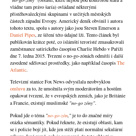
vládne tam právo šaría) ovládané některými
přistěhovaleckými skupinami v určitých městských
částech západní Evropy. Americký deník obvinil i autora
tohoto textu, spolu s autory jako jsou Steven Emerson a
Daniel Pipes
, ze šíření této údajné lži. Tento článek byl
publikován krátce poté, co islámští teroristé zmasakrovali
zaměstnance satirického časopisu Charlie Hebdo v Paříži
dne 7. ledna 2015. Tvrzení o no-go-zónách odmítli i další
zavedené sdělovací prostředky, jako například časopis
The
Atlantic
.
Televizní stanice Fox News odvysílala neobvyklou
omluvu
za to, že umožnila svým moderátorům a hostům
opakovat tvrzení, že v evropských zemích, jako je Británie
"no-go zóny"
a Francie, existují muslimské
.
"
no-go-zón
,"
Pokud jde o téma
je to do značné míry
otázka sémantiky. Pokud řeknete, že existují oblasti, kam
se i policie bojí jít, kde jen stěží platí normální sekulární