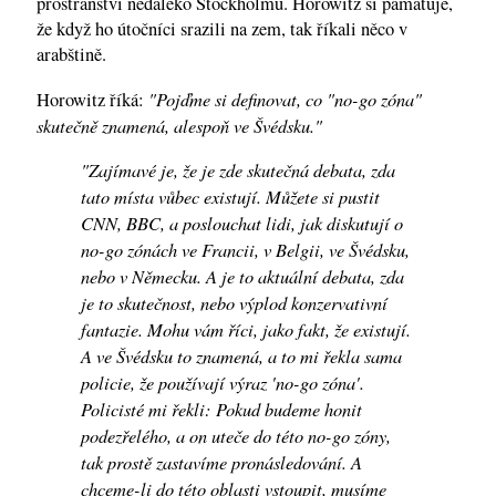
prostranství nedaleko Stockholmu. Horowitz si pamatuje,
že když ho útočníci srazili na zem, tak říkali něco v
arabštině.
"Pojďme si definovat, co "no-go zóna"
Horowitz říká:
skutečně znamená, alespoň ve Švédsku."
"Zajímavé je, že je zde skutečná debata, zda
tato místa vůbec existují. Můžete si pustit
CNN, BBC, a poslouchat lidi, jak diskutují o
no-go zónách ve Francii, v Belgii, ve Švédsku,
nebo v Německu. A je to aktuální debata, zda
je to skutečnost, nebo výplod konzervativní
fantazie. Mohu vám říci, jako fakt, že existují.
A ve Švédsku to znamená, a to mi řekla sama
policie, že používají výraz 'no-go zóna'.
Policisté mi řekli: Pokud budeme honit
podezřelého, a on uteče do této no-go zóny,
tak prostě zastavíme pronásledování. A
chceme-li do této oblasti vstoupit, musíme