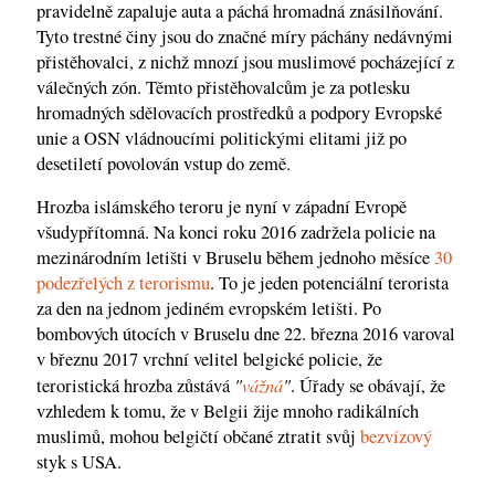
pravidelně zapaluje auta a páchá hromadná znásilňování.
Tyto trestné činy jsou do značné míry páchány nedávnými
přistěhovalci, z nichž mnozí jsou muslimové pocházející z
válečných zón. Těmto přistěhovalcům je za potlesku
hromadných sdělovacích prostředků a podpory Evropské
unie a OSN vládnoucími politickými elitami již po
desetiletí povolován vstup do země.
Hrozba islámského teroru je nyní v západní Evropě
všudypřítomná. Na konci roku 2016 zadržela policie na
mezinárodním letišti v Bruselu během jednoho měsíce
30
podezřelých z terorismu
. To je jeden potenciální terorista
za den na jednom jediném evropském letišti. Po
bombových útocích v Bruselu dne 22. března 2016 varoval
v březnu 2017 vrchní velitel belgické policie, že
"
vážná
"
teroristická hrozba zůstává
. Úřady se obávají, že
vzhledem k tomu, že v Belgii žije mnoho radikálních
muslimů, mohou belgičtí občané ztratit svůj
bezvízový
styk s USA.