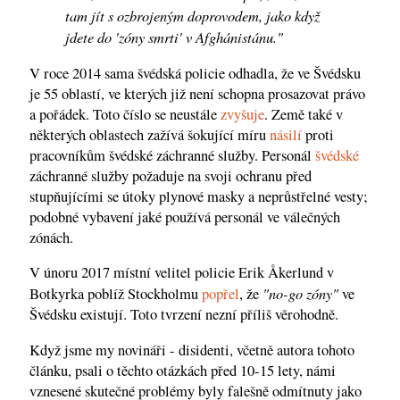
tam jít s ozbrojeným doprovodem, jako když
jdete do 'zóny smrti' v Afghánistánu."
V roce 2014 sama švédská policie odhadla, že ve Švédsku
je 55 oblastí, ve kterých již není schopna prosazovat právo
a pořádek. Toto číslo se neustále
zvyšuje
. Země také v
některých oblastech zažívá šokující míru
násilí
proti
pracovníkům švédské záchranné služby. Personál
švédské
záchranné služby požaduje na svoji ochranu před
stupňujícími se útoky plynové masky a neprůstřelné vesty;
podobné vybavení jaké používá personál ve válečných
zónách.
V únoru 2017 místní velitel policie Erik Åkerlund v
"no-go zóny"
Botkyrka poblíž Stockholmu
popřel
, že
ve
Švédsku existují. Toto tvrzení nezní příliš věrohodně.
Když jsme my novináři - disidenti, včetně autora tohoto
článku, psali o těchto otázkách před 10-15 lety, námi
vznesené skutečné problémy byly falešně odmítnuty jako