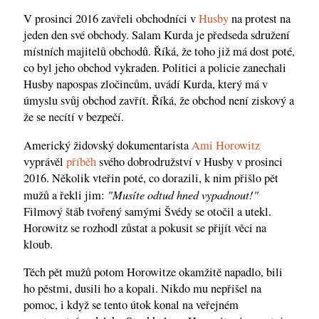
V prosinci 2016 zavřeli obchodníci v
Husby
na protest na
jeden den své obchody. Salam Kurda je předseda sdružení
místních majitelů obchodů. Říká, že toho již má dost poté,
co byl jeho obchod vykraden. Politici a policie zanechali
Husby napospas zločincům, uvádí Kurda, který má v
úmyslu svůj obchod zavřít. Říká, že obchod není ziskový a
že se necítí v bezpečí.
Americký židovský dokumentarista
Ami Horowitz
vyprávěl
příběh
svého dobrodružství v Husby v prosinci
2016. Několik vteřin poté, co dorazili, k nim přišlo pět
"Musíte odtud hned vypadnout!"
mužů a řekli jim:
Filmový štáb tvořený samými Švédy se otočil a utekl.
Horowitz se rozhodl zůstat a pokusit se přijít věci na
kloub.
Těch pět mužů potom Horowitze okamžitě napadlo, bili
ho pěstmi, dusili ho a kopali. Nikdo mu nepřišel na
pomoc, i když se tento útok konal na veřejném