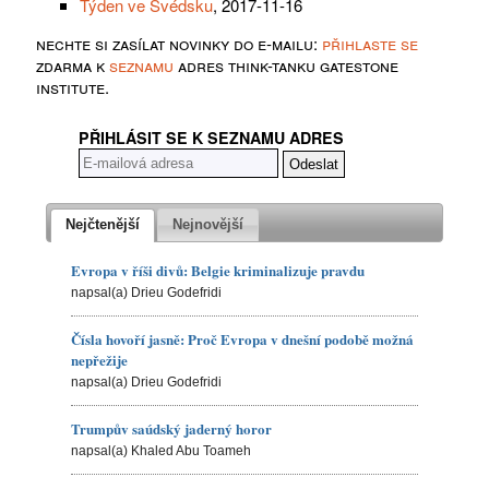
Týden ve Švédsku
, 2017-11-16
nechte si zasílat novinky do e-mailu:
přihlaste se
zdarma k
seznamu
adres think-tanku gatestone
institute.
PŘIHLÁSIT SE K SEZNAMU ADRES
Nejčtenější
Nejnovější
Evropa v říši divů: Belgie kriminalizuje pravdu
napsal(a) Drieu Godefridi
Čísla hovoří jasně: Proč Evropa v dnešní podobě možná
nepřežije
napsal(a) Drieu Godefridi
Trumpův saúdský jaderný horor
napsal(a) Khaled Abu Toameh