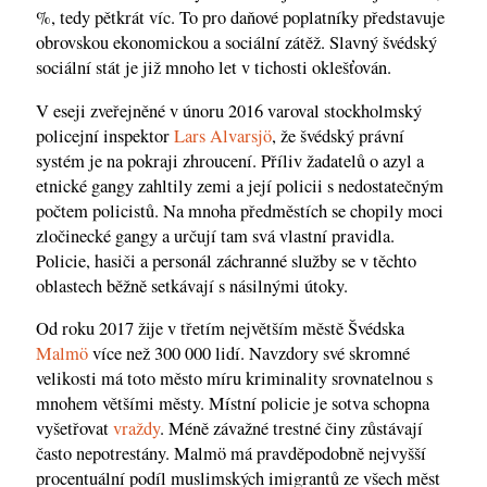
%, tedy pětkrát víc. To pro daňové poplatníky představuje
obrovskou ekonomickou a sociální zátěž. Slavný švédský
sociální stát je již mnoho let v tichosti oklešťován.
V eseji zveřejněné v únoru 2016 varoval stockholmský
policejní inspektor
Lars Alvarsjö
, že švédský právní
systém je na pokraji zhroucení. Příliv žadatelů o azyl a
etnické gangy zahltily zemi a její policii s nedostatečným
počtem policistů. Na mnoha předměstích se chopily moci
zločinecké gangy a určují tam svá vlastní pravidla.
Policie, hasiči a
personál záchranné služby
se v těchto
oblastech běžně setkávají s násilnými útoky.
Od roku 2017 žije v třetím největším městě Švédska
Malmö
více než 300 000 lidí. Navzdory své skromné
velikosti má toto město míru kriminality srovnatelnou s
mnohem většími městy. Místní policie je sotva schopna
vyšetřovat
vraždy
. Méně závažné trestné činy zůstávají
často nepotrestány. Malmö má pravděpodobně nejvyšší
procentuální podíl muslimských imigrantů ze všech měst