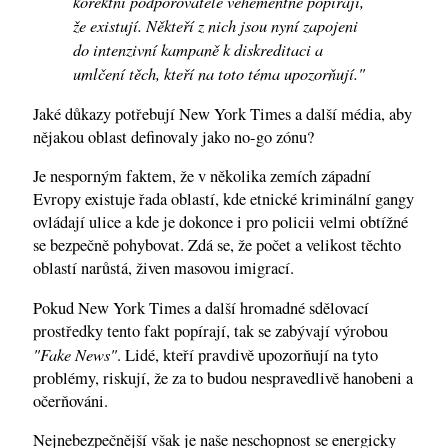
korektní podporovatelé vehementně popírají,
že existují. Někteří z nich jsou nyní zapojeni
do intenzivní kampaně k diskreditaci a
umlčení těch, kteří na toto téma upozorňují."
Jaké důkazy potřebují New York Times a další média, aby
nějakou oblast definovaly jako no-go zónu?
Je nesporným faktem, že v několika zemích západní
Evropy existuje řada oblastí, kde etnické kriminální gangy
ovládají ulice a kde je dokonce i pro policii velmi obtížné
se bezpečně pohybovat. Zdá se, že počet a velikost těchto
oblastí narůstá, živen masovou imigrací.
Pokud New York Times a další hromadné sdělovací
prostředky tento fakt popírají, tak se zabývají výrobou
"Fake News"
. Lidé, kteří pravdivě upozorňují na tyto
problémy, riskují, že za to budou nespravedlivě hanobeni a
očerňováni.
Nejnebezpečnější však je naše neschopnost se energicky