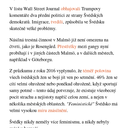
V listu Wall Street Journal
obhajovali
Trumpovy
komentáře dva přední politici ze strany Švédských
demokratů. Imigrace,
tvrdili
, způsobila ve Švédsku
skutečně velké problémy.
Násilná trestná činnost v Malmö již není omezena na
čtvrti, jako je Rosengård.
Přestřelky
mezi gangy nyní
probíhají i v jiných částech Malmö, a v dalších městech,
například v Göteborgu.
Z průzkumu z roku 2016 vyplynulo, že
téměř polovina
všech švédských žen se bojí jít ven po setmění. 46% žen se
cítí velmi ohroženě nebo poněkud ohroženě, když sportují
samy potmě – tento údaj potvrzuje, že existuje všeobecný
pocit strachu a nejistoty napříč celou zemí, a nejen v
"Feministické"
několika městských oblastech.
Švédsko má
velmi vysokou
míru znásilnění
.
Švédky nikdy neměly více feminismu, a nikdy nebyly