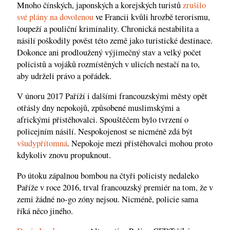
Mnoho čínských, japonských a korejských turistů
zrušilo
své plány na dovolenou
ve Francii kvůli hrozbě terorismu,
loupeží a pouliční kriminality. Chronická nestabilita a
násilí poškodily pověst této země jako turistické destinace.
Dokonce ani prodloužený výjimečný stav a velký počet
policistů a vojáků rozmístěných v ulicích nestačí na to,
aby udrželi právo a pořádek.
V únoru 2017 Paříží i dalšími francouzskými městy opět
otřásly dny nepokojů, způsobené muslimskými a
africkými přistěhovalci. Spouštěčem bylo tvrzení o
policejním násilí. Nespokojenost se nicméně zdá být
všudypřítomná
. Nepokoje mezi přistěhovalci mohou proto
kdykoliv znovu propuknout.
Po útoku zápalnou bombou na čtyři policisty nedaleko
Paříže v roce 2016, trval francouzský premiér na tom, že v
zemi žádné no-go zóny nejsou. Nicméně, policie sama
říká něco jiného.