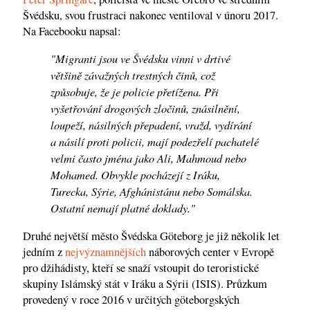
Švédsku, svou frustraci nakonec ventiloval v únoru 2017.
Na Facebooku napsal:
"Migranti jsou ve Švédsku vinni v drtivé
většině závažných trestných činů, což
způsobuje, že je policie přetížena. Při
vyšetřování drogových zločinů, znásilnění,
loupeží, násilných přepadení, vražd, vydírání
a násilí proti policii, mají podezřelí pachatelé
velmi často jména jako Ali, Mahmoud nebo
Mohamed. Obvykle pocházejí z Iráku,
Turecka, Sýrie, Afghánistánu nebo Somálska.
Ostatní nemají platné doklady."
Druhé největší město Švédska Göteborg je již několik let
jedním z
nejvýznamnějších
náborových center v Evropě
pro džihádisty, kteří se snaží vstoupit do teroristické
skupiny Islámský stát v Iráku a Sýrii (ISIS). Průzkum
provedený v roce 2016 v určitých göteborgských