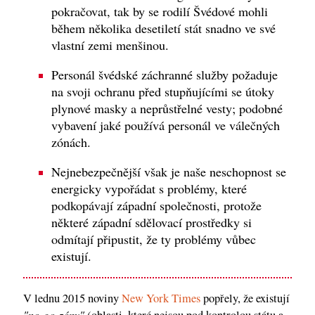
pokračovat, tak by se rodilí Švédové mohli
během několika desetiletí stát snadno ve své
vlastní zemi menšinou.
Personál švédské záchranné služby požaduje
na svoji ochranu před stupňujícími se útoky
plynové masky a neprůstřelné vesty; podobné
vybavení jaké používá personál ve válečných
zónách.
Nejnebezpečnější však je naše neschopnost se
energicky vypořádat s problémy, které
podkopávají západní společnosti, protože
některé západní sdělovací prostředky si
odmítají připustit, že ty problémy vůbec
existují.
V lednu 2015 noviny
New York Times
popřely, že existují
"no-go-zóny"
(oblasti, které nejsou pod kontrolou státu a