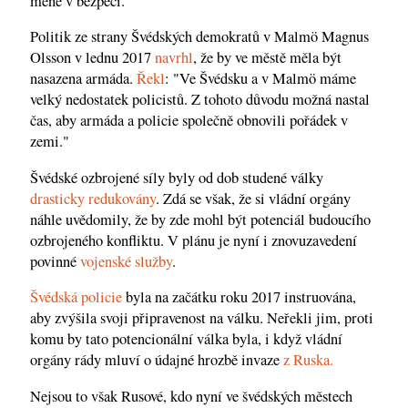
méně v bezpečí.
Politik ze strany Švédských demokratů v Malmö Magnus
Olsson v lednu 2017
navrhl
, že by ve městě měla být
nasazena armáda.
Řekl
: "Ve Švédsku a v Malmö máme
velký nedostatek policistů. Z tohoto důvodu možná nastal
čas, aby armáda a policie společně obnovili pořádek v
zemi."
Švédské ozbrojené síly byly od dob studené války
drasticky redukovány
. Zdá se však, že si vládní orgány
náhle uvědomily, že by zde mohl být potenciál budoucího
ozbrojeného konfliktu. V plánu je nyní i znovuzavedení
povinné
vojenské služby
.
Švédská policie
byla na začátku roku 2017 instruována,
aby zvýšila svoji připravenost na válku. Neřekli jim, proti
komu by tato potencionální válka byla, i když vládní
orgány rády mluví o údajné hrozbě invaze
z Ruska.
Nejsou to však Rusové, kdo nyní ve švédských městech