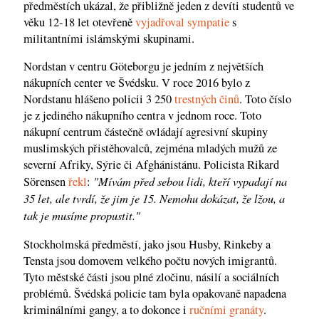
předměstích ukázal, že přibližně jeden z devíti studentů ve
věku 12-18 let otevřeně
vyjadřoval sympatie
s
militantními islámskými skupinami.
Nordstan v centru Göteborgu je jedním z největších
nákupních center ve Švédsku. V roce 2016 bylo z
Nordstanu hlášeno policii 3 250
trestných činů
. Toto číslo
je z jediného nákupního centra v jednom roce. Toto
nákupní centrum částečně ovládají agresivní skupiny
muslimských přistěhovalců, zejména mladých mužů ze
severní Afriky, Sýrie či Afghánistánu. Policista Rikard
"Mívám před sebou lidi, kteří vypadají na
Sörensen
řekl
:
35 let, ale tvrdí, že jim je 15. Nemohu dokázat, že lžou, a
tak je musíme propustit."
Stockholmská předměstí, jako jsou Husby, Rinkeby a
Tensta jsou domovem velkého počtu nových imigrantů.
Tyto městské části jsou plné zločinu, násilí a sociálních
problémů. Švédská policie tam byla opakovaně napadena
kriminálními gangy, a to dokonce i
ručními granáty
.