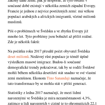
zákony dané země, pak je nesporné, že tyto oblasti v
současné době existují v několika zemích západní Evropy.
Francie je jednou z nejvíce postižených zemí: má velkou
populaci arabských a afrických imigrantů, včetně milionů
muslimů.
Píši o problémech ve Švédsku a ve zbytku Evropy již
mnoho let. Tyto problémy jsou bohužel až příliš reálné.
Zde je několik faktů:
Na počátku roku 2017 přesáhl počet obyvatel Švédska
deset milionů
. Nedávný růst populace je téměř úplně
výsledkem masové imigrace. Budou-li současné
demografické trendy pokračovat, tak by se rodilí Švédové
mohli během několika desetiletí stát snadno ve své vlastní
zemi menšinou. Ekonom
Tino Sanandaji
naznačuje, že
tato transformace by se mohla stát v příští generaci.
Statistiky z ledna 2017 naznačují, že mezi lidmi
narozenými ve Švédsku je míra nezaměstnanosti 4,3%,
zatímco u lidí narozených v cizině je to ohromujících 22,1