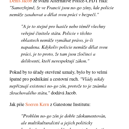
Denis Jacob
ze svazu Alternative Police-CFDT říká:
"Samozřejmě, že ve Francii jsou no-go zóny, kde policie
nemůže zasahovat a dělat svou práci v bezpečí."
"A je to stejné pro hasiče nebo téměř všechny
veřejné činitele státu. Policie v těchto
oblastech nemůže vymáhat právo, je-li
napadena. Kdykoliv policie nemůže dělat svou
práci, je to proto, že tam jsou zločinci a
delikventi, kteří nerespektují zákon."
Pokud by to úřady otevřeně uznaly, bylo by to velmi
"Vlády nikdy
špatné pro podnikání a cestovní ruch.
nepřiznají existenci no-go zón, protože to je známka
zkrachovalého státu,"
dodává Jacob.
Jak píše
Soeren Kern
z Gatestone Institutu:
"Problém no-go zón je dobře zdokumentován,
ale multikulturalisté a jejich politicky