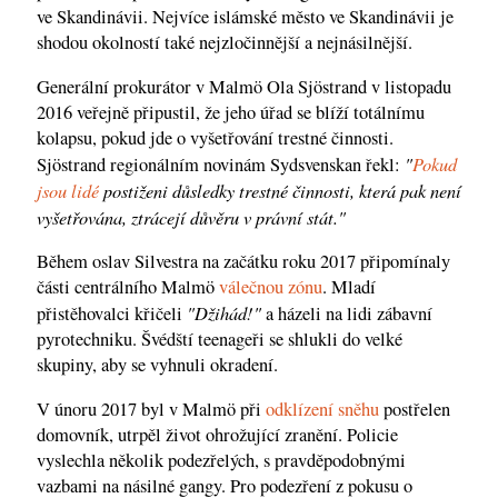
ve Skandinávii. Nejvíce islámské město ve Skandinávii je
shodou okolností také nejzločinnější a nejnásilnější.
Generální prokurátor v Malmö Ola Sjöstrand v listopadu
2016 veřejně připustil, že jeho úřad se blíží totálnímu
kolapsu, pokud jde o vyšetřování trestné činnosti.
"
Pokud
Sjöstrand regionálním novinám Sydsvenskan řekl:
jsou lidé
postiženi důsledky trestné činnosti, která pak není
vyšetřována, ztrácejí důvěru v právní stát."
Během oslav Silvestra na začátku roku 2017 připomínaly
části centrálního Malmö
válečnou zónu
. Mladí
"Džihád!"
přistěhovalci křičeli
a házeli na lidi zábavní
pyrotechniku. Švédští teenageři se shlukli do velké
skupiny, aby se vyhnuli okradení.
V únoru 2017 byl v Malmö při
odklízení sněhu
postřelen
domovník, utrpěl život ohrožující zranění. Policie
vyslechla několik podezřelých, s pravděpodobnými
vazbami na násilné gangy. Pro podezření z pokusu o