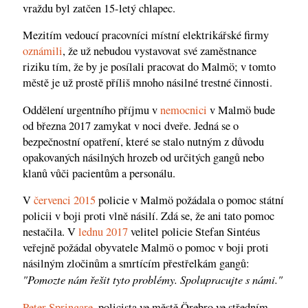
vraždu byl zatčen 15-letý chlapec.
Mezitím vedoucí pracovníci místní elektrikářské firmy
oznámili
, že už nebudou vystavovat své zaměstnance
riziku tím, že by je posílali pracovat do Malmö; v tomto
městě je už prostě příliš mnoho násilné trestné činnosti.
Oddělení urgentního příjmu v
nemocnici
v Malmö bude
od března 2017 zamykat v noci dveře. Jedná se o
bezpečnostní opatření, které se stalo nutným z důvodu
opakovaných násilných hrozeb od určitých gangů nebo
klanů vůči pacientům a personálu.
V
červenci 2015
policie v Malmö požádala o pomoc státní
policii v boji proti vlně násilí. Zdá se, že ani tato pomoc
nestačila. V
lednu 2017
velitel policie Stefan Sintéus
veřejně požádal obyvatele Malmö o pomoc v boji proti
násilným zločinům a smrtícím přestřelkám gangů:
"Pomozte nám řešit tyto problémy. Spolupracujte s námi."
Peter Springare
, policista ve městě Örebro ve středním