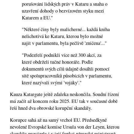
porušování lidských práv v Kataru a snaha o
uzavření dohody o bezvízovém styku mezi
Katarem a EU."
"Některé činy byly malicherné... každá kniha
nelichotivá ke Kataru, kterou bylo možné
najít v parlamentu, byla pečlivě 'zničena'..."
"Podezřelí podnikli více než 300 akcí, za
které obdrželi tučné honoráře. Podle
dokumentů svých cílů údajně dosáhli pomocí
sítě spolupracovníků působících v parlamentu,
které nazývali svými 'vojáky'."
Kauza Katargate ještě zdaleka neskončila. Soudní řízení
má začít až koncem roku 2025. EU tak v současné době
řeší hned dva obrovské korupční skandály.
Korupce sahá až na samý vrchol EU. Předsedkyně
nevolené Evropské komise Ursula von der Leyen, kterou
skandály provázely i v její funkci německé ministryně