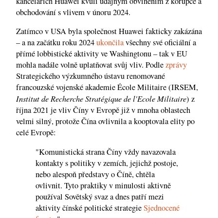
kancelářích Huawei kvůli údajným obviněním z korupce a
obchodování s vlivem v únoru 2024.
Zatímco v USA byla společnost Huawei fakticky zakázána
– a na začátku roku 2024
ukončila
všechny své oficiální a
přímé lobbistické aktivity ve Washingtonu – tak v EU
mohla nadále volně uplatňovat svůj vliv. Podle
zprávy
Strategického výzkumného ústavu renomované
francouzské vojenské akademie École Militaire (IRSEM,
Institut de Recherche Stratégique de l'Ecole Militaire
) z
října 2021 je vliv Číny v Evropě již v mnoha oblastech
velmi silný, protože Čína ovlivnila a kooptovala elity po
celé Evropě:
"Komunistická strana Číny vždy navazovala
kontakty s politiky v zemích, jejichž postoje,
nebo alespoň představy o Číně, chtěla
ovlivnit. Tyto praktiky v minulosti aktivně
používal Sovětský svaz a dnes patří mezi
aktivity čínské politické strategie
Sjednocené