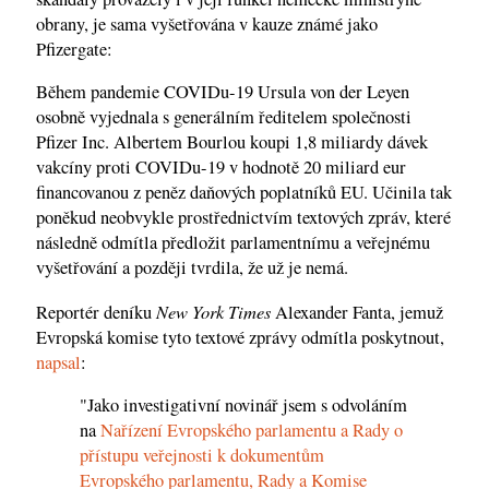
obrany, je sama vyšetřována v kauze známé jako
Pfizergate:
Během pandemie COVIDu-19 Ursula von der Leyen
osobně vyjednala s generálním ředitelem společnosti
Pfizer Inc. Albertem Bourlou koupi 1,8 miliardy dávek
vakcíny proti COVIDu-19 v hodnotě 20 miliard eur
financovanou z peněz daňových poplatníků EU. Učinila tak
poněkud neobvykle prostřednictvím textových zpráv, které
následně odmítla předložit parlamentnímu a veřejnému
vyšetřování a později tvrdila, že už je nemá.
New York Times
Reportér deníku
Alexander Fanta, jemuž
Evropská komise tyto textové zprávy odmítla poskytnout,
napsal
:
"Jako investigativní novinář jsem s odvoláním
na
Nařízení Evropského parlamentu a Rady o
přístupu veřejnosti k dokumentům
Evropského parlamentu, Rady a Komise