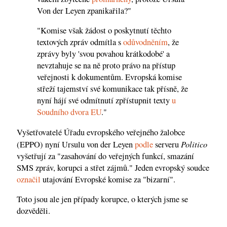
Von der Leyen zpanikařila?"
"Komise však žádost o poskytnutí těchto
textových zpráv odmítla s
odůvodněním
, že
zprávy byly 'svou povahou krátkodobé' a
nevztahuje se na ně proto právo na přístup
veřejnosti k dokumentům. Evropská komise
střeží tajemství své komunikace tak přísně, že
nyní hájí své odmítnutí zpřístupnit texty
u
Soudního dvora EU
."
Vyšetřovatelé Úřadu evropského veřejného žalobce
Politico
(EPPO) nyní Ursulu von der Leyen
podle
serveru
vyšetřují za "zasahování do veřejných funkcí, smazání
SMS zpráv, korupci a střet zájmů." Jeden evropský soudce
označil
utajování Evropské komise za "bizarní".
Toto jsou ale jen případy korupce, o kterých jsme se
dozvěděli.