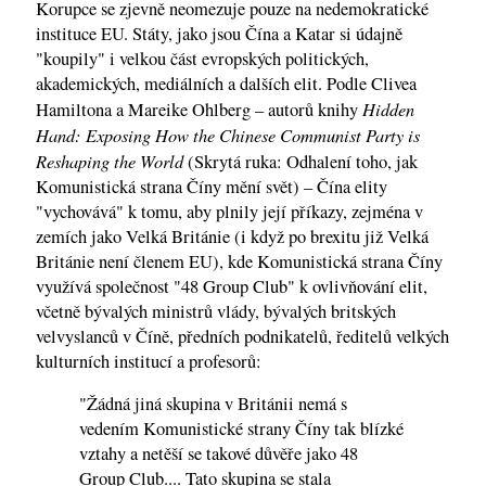
Korupce se zjevně neomezuje pouze na nedemokratické
instituce EU. Státy, jako jsou Čína a Katar si údajně
"koupily" i velkou část evropských politických,
akademických, mediálních a dalších elit. Podle Clivea
Hidden
Hamiltona a Mareike Ohlberg – autorů knihy
Hand: Exposing How the Chinese Communist Party is
Reshaping the World
(Skrytá ruka: Odhalení toho, jak
Komunistická strana Číny mění svět) – Čína elity
"vychovává" k tomu, aby plnily její příkazy, zejména v
zemích jako Velká Británie (i když po brexitu již Velká
Británie není členem EU), kde Komunistická strana Číny
využívá společnost "48 Group Club" k ovlivňování elit,
včetně bývalých ministrů vlády, bývalých britských
velvyslanců v Číně, předních podnikatelů, ředitelů velkých
kulturních institucí a profesorů:
"Žádná jiná skupina v Británii nemá s
vedením Komunistické strany Číny tak blízké
vztahy a netěší se takové důvěře jako 48
Group Club.... Tato skupina se stala