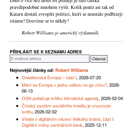
Dnes o více než deset let později je tato částka
pravděpodobně mnohem vyšší. Kolik peněz asi tak od
Kataru dostali evropští politici, kteří se neustále podbízejí
islámu? Dozvíme se to někdy?
Robert Williams je americký výzkumník.
PŘIHLÁSIT SE K SEZNAMU ADRES
Nejnovější články od:
Robert Williams
Orwellovská Evropa – část I
, 2026-07-20
Mění se Evropa v jednu velkou no-go zónu?
, 2026-
06-13
OSN potlačuje kritiku klimatické agendy
, 2026-02-04
Čínský systém sociálního kreditu je vnucován
světu
, 2026-02-02
Vítejte v digitálním vězení Velkého bratra, část I:
Digitální měny centrálních bank
, 2025-12-11