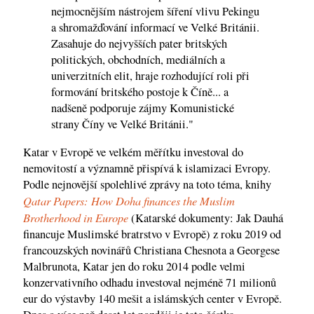
nejmocnějším nástrojem šíření vlivu Pekingu
a shromažďování informací ve Velké Británii.
Zasahuje do nejvyšších pater britských
politických, obchodních, mediálních a
univerzitních elit, hraje rozhodující roli při
formování britského postoje k Číně... a
nadšeně podporuje zájmy Komunistické
strany Číny ve Velké Británii."
Katar v Evropě ve velkém měřítku investoval do
nemovitostí a významně přispívá k islamizaci Evropy.
Podle nejnovější spolehlivé zprávy na toto téma, knihy
Qatar Papers: How Doha finances the Muslim
Brotherhood in Europe
(Katarské dokumenty: Jak Dauhá
financuje Muslimské bratrstvo v Evropě) z roku 2019 od
francouzských novinářů Christiana Chesnota a Georgese
Malbrunota, Katar jen do roku 2014 podle velmi
konzervativního odhadu investoval nejméně 71 milionů
eur do výstavby 140 mešit a islámských center v Evropě.