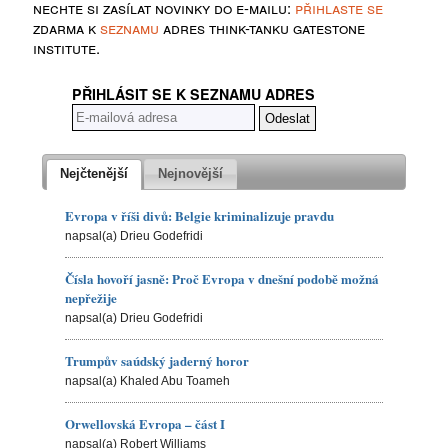
nechte si zasílat novinky do e-mailu:
přihlaste se
zdarma k
seznamu
adres think-tanku gatestone
institute.
PŘIHLÁSIT SE K SEZNAMU ADRES
Nejčtenější
Nejnovější
Evropa v říši divů: Belgie kriminalizuje pravdu
napsal(a) Drieu Godefridi
Čísla hovoří jasně: Proč Evropa v dnešní podobě možná
nepřežije
napsal(a) Drieu Godefridi
Trumpův saúdský jaderný horor
napsal(a) Khaled Abu Toameh
Orwellovská Evropa – část I
napsal(a) Robert Williams