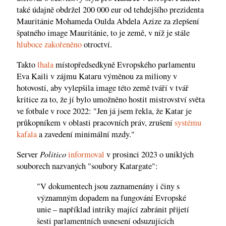
také údajně obdržel 200 000 eur od tehdejšího prezidenta
Mauritánie Mohameda Oulda Abdela Azize za zlepšení
špatného image Mauritánie, to je země, v níž je stále
hluboce zakořeněno
otroctví.
Takto
lhala
místopředsedkyně Evropského parlamentu
Eva Kaili v zájmu Kataru výměnou za miliony v
hotovosti, aby vylepšila image této země tváří v tvář
kritice za to, že jí bylo umožněno hostit mistrovství světa
ve fotbale v roce 2022: "Jen já jsem řekla, že Katar je
průkopníkem v oblasti pracovních práv, zrušení
systému
kafala
a zavedení minimální mzdy."
Politico
Server
informoval
v prosinci 2023 o uniklých
souborech nazvaných "soubory Katargate":
"V dokumentech jsou zaznamenány i činy s
významným dopadem na fungování Evropské
unie – například intriky mající zabránit přijetí
šesti parlamentních usnesení odsuzujících