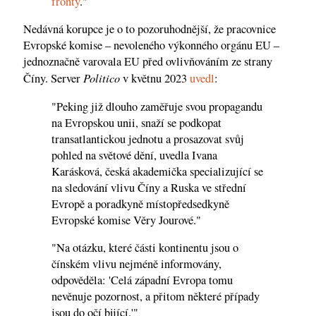
fronty
."
Nedávná korupce je o to pozoruhodnější, že pracovnice
Evropské komise – nevoleného výkonného orgánu EU –
jednoznačně varovala EU před ovlivňováním ze strany
Politico
Číny. Server
v květnu 2023
uvedl
:
"Peking již dlouho zaměřuje svou propagandu
na Evropskou unii, snaží se podkopat
transatlantickou jednotu a prosazovat svůj
pohled na světové dění, uvedla Ivana
Karásková, česká akademička specializující se
na sledování vlivu Číny a Ruska ve střední
Evropě a poradkyně místopředsedkyně
Evropské komise Věry Jourové."
"Na otázku, které části kontinentu jsou o
čínském vlivu nejméně informovány,
odpověděla: 'Celá západní Evropa tomu
nevěnuje pozornost, a přitom některé případy
jsou do očí bijící.'"