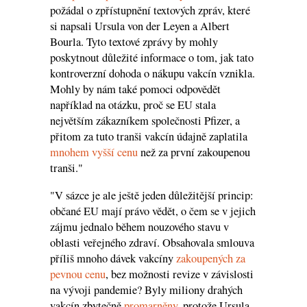
požádal o zpřístupnění textových zpráv, které
si napsali Ursula von der Leyen a Albert
Bourla. Tyto textové zprávy by mohly
poskytnout důležité informace o tom, jak tato
kontroverzní dohoda o nákupu vakcín vznikla.
Mohly by nám také pomoci odpovědět
například na otázku, proč se EU stala
největším zákazníkem společnosti Pfizer, a
přitom za tuto tranši vakcín údajně zaplatila
mnohem vyšší cenu
než za první zakoupenou
tranši."
"V sázce je ale ještě jeden důležitější princip:
občané EU mají právo vědět, o čem se v jejich
zájmu jednalo během nouzového stavu v
oblasti veřejného zdraví. Obsahovala smlouva
příliš mnoho dávek vakcíny
zakoupených za
pevnou cenu
, bez možnosti revize v závislosti
na vývoji pandemie? Byly miliony drahých
vakcín zbytečně
promarněny
, protože Ursula