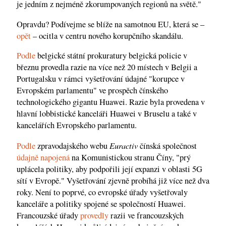
je jedním z nejméně zkorumpovaných regionů na světě."
Opravdu? Podívejme se blíže na samotnou EU, která se –
opět
– ocitla v centru nového korupčního skandálu.
Podle
belgické státní prokuratury belgická policie v
březnu provedla razie na více než 20 místech v Belgii a
Portugalsku v rámci vyšetřování údajné "korupce v
Evropském parlamentu" ve prospěch čínského
technologického gigantu Huawei. Razie byla provedena v
hlavní lobbistické kanceláři Huawei v Bruselu a také v
kancelářích Evropského parlamentu.
Euractiv
Podle
zpravodajského webu
čínská společnost
údajně napojená
na Komunistickou stranu Číny, "prý
uplácela politiky, aby podpořili její expanzi v oblasti 5G
sítí v Evropě." Vyšetřování zjevně probíhá již více než dva
roky. Není to poprvé, co evropské úřady vyšetřovaly
kanceláře a politiky spojené se společností Huawei.
Francouzské úřady
provedly
razii ve francouzských