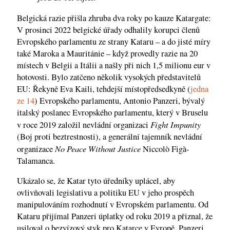
Belgická razie přišla zhruba dva roky po kauze Katargate:
V prosinci 2022 belgické úřady odhalily korupci členů
Evropského parlamentu ze strany Kataru – a do jisté míry
také Maroka a Mauritánie – když provedly razie na 20
místech v Belgii a Itálii a našly při nich 1,5 milionu eur v
hotovosti. Bylo zatčeno několik vysokých představitelů
EU: Řekyně Eva Kaili, tehdejší místopředsedkyně (
jedna
ze 14
) Evropského parlamentu, Antonio Panzeri, bývalý
italský poslanec Evropského parlamentu, který v Bruselu
Fight Impunity
v roce 2019 založil nevládní organizaci
(Boj proti beztrestnosti), a generální tajemník nevládní
No Peace Without Justice
organizace
Niccolò Figà-
Talamanca.
Ukázalo se, že Katar tyto úředníky uplácel, aby
ovlivňovali legislativu a politiku EU v jeho prospěch
manipulováním rozhodnutí v Evropském parlamentu. Od
Kataru přijímal Panzeri úplatky od roku 2019 a přiznal, že
usiloval o bezvízový styk pro Katarce v Evropě. Panzeri