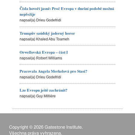
Čísla hovoří jasně: Proč Evropa v dnešní podobě možná
nepřežije
napsal(a) Drieu Godefridi
Trumpův saúdský jaderný horor
napsal(a) Khaled Abu Toameh
Orwellovská Evropa – část I
napsal(a) Robert Williams
Pracovala Angela Merkelová pro Stasi?
napsal(a) Drieu Godefridi
Lze Evropu ještě zachránit?
napsal(a) Guy Millière
Copyright © 2026 Gatestone Institute.
Všechna práva vyhrazena.