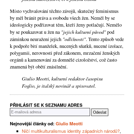
Místo vychvalování těchto závojů, skutečný feminismus
by měl bránit práva a svobodu všech žen. Neměl by se
ideologicky podřizovat těm, kteří ženy potlačují. Nemělo
"jejich kulturní původ"
by se poukazovat u žen na
pod
"odlišnosti"
záminkou neuražení jejich
. Tento způsob vede
k podpoře bití manželek, nucených sňatků, nucené izolace,
polygamii, nerovnosti před zákonem, mrzačení ženských
orgánů a kamenování za domnělé cizoložství, což často
znamená být obětí znásilnění.
Giulio Meotti, kulturní redaktor časopisu
Foglio, je italský novinář a spisovatel.
PŘIHLÁSIT SE K SEZNAMU ADRES
Nejnovější články od:
Giulio Meotti
Ničí multikulturalismus identity západních národů?
,