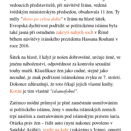
vedoucích představitelů, při návštěvě Iránu, vedená
švédským ministerským předsedou, obsahovala 11 žen. Ty
"
skoro po celou dobu
"
měly
v Iránu na hlavě šátek.
Evropská dychtivost podřídit se politickému islámu byla
také jasná při ostudném
zakrytí nahých soch
v Římě
během návštěvy iránského prezidenta Hassana Rouhani v
roce 2016.
Šátek na hlavě, I když je nošen dobrovolně, určuje ženě, ve
jménu náboženství, odpovědnost za kontrolu sexuální
touhy mužů. Klasifikace žen jako cudné, stejně jako
necudné, je znak podřízení islámskému zvyku ze 7. století.
Dokonce zdůrazňují, že toto říkají jejich vlastní knihy.
"islamofobní"
Korán
je tím vlastně
.
Zatímco módní průmysl je plně zaměstnán usmiřováním
si politického islámu, ženy v mnoha islámských zemích
trpí násilím a zastrašováním pod islámským právem šaría.
Otázka práv žen – řídit auto (nyní nakonec povoleno v
Saúdské Arábii),
jezdit na kole
(zakázáno v Iránu), opustit