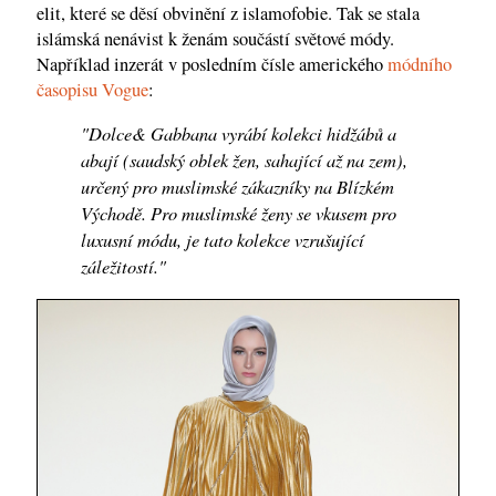
elit, které se děsí obvinění z islamofobie. Tak se stala
islámská nenávist k ženám součástí světové módy.
Například inzerát v posledním čísle amerického
módního
časopisu Vogue
:
"Dolce& Gabbana vyrábí kolekci hidžábů a
abají (saudský oblek žen, sahající až na zem),
určený pro muslimské zákazníky na Blízkém
Východě. Pro muslimské ženy se vkusem pro
luxusní módu, je tato kolekce vzrušující
záležitostí."