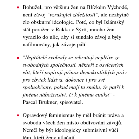
Bohužel, pro většinu žen na Blízkém Východě,
není závoj
"vzrušující záležitostí"
, ale nezbytné
zlo obskurní ideologie. Poté, co byl Islámský
stát poražen v Rakka v Sýrii, mnoho žen
vyrazilo do ulic, aby si sundalo závoj a byly
nafilmovány, jak závoje pálí.
"Nepřátelé svobody se rekrutují nejdříve ze
svobodných společností, někteří z osvícených
elit, kteří popírají přínos demokratických práv
pro zbytek lidstva, dokonce i pro své
spoluobčany, pokud mají tu smůlu, že patří k
jinému náboženství, či k jinému etniku" -
Pascal Brukner, spisovatel.
Opravdový feminismus by měl bránit práva a
svobodu všech žen místo obdivování závojů.
Neměl by být ideologicky submisivní vůči
těm, kteří ženy utlačují.