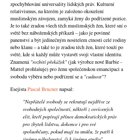
zpochybňování universality lidských práv. Kulturní
relativismus, na kterém je založeno okouzlení
muslimským závojem, zamyká ženy do podřízené pozice.
Je to také zradou všech těch muslimských žen, které sní o
světě bez náboženských příkazů – jako je povinné
panenství a být jedinečným nositelem ctnosti celé rodiny
nebo klanu – a také to je zradou těch žen, které touží po
světě, kde si každý může vystavět svoji vlastní identitu.
"rozbití překážek"
Znamená
(jak výrobce nové Barbie -
Mattel prohlašuje) pro ženu společenskou emancipaci a
"cudnost"
svobodu výběru nebo podřízení se a
?
Esejista
Pascal Brucner
napsal:
"Nepřátelé svobody se rekrutují nejdříve ze
svobodných společností, někteří z osvícených
elit, kteří popírají přínos demokratických práv
pro zbytek lidstva, dokonce i pro své
spoluobčany, pokud mají tu smůlu, že patří k
jinému náboženství, či k jinému etniku"