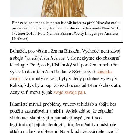
Plně zahalená modelka nosící hidžáb kráčí na přehlídkovém molu
pro kolekci návrhářky Anniesa Hasibuan. Týden módy New York,
14. únor 2017. (Foto Neilson Barnard/Getty Images pro Anniesu
Hasibuan)
Bohužel, pro většinu žen na Blízkém Východě, není závoj
"vzrušující záležitostí"
a abaja
, ale nezbytné zlo obskurní
ideologie. Poté, co byl Islámský stát poražen, mnoho žen
vyrazilo do ulic města Rakka, v Sýrii, aby si
sundalo
závoj
. Už minulý červen, byly viděny podobné výjevy v
Rakka, když byla poprvé osvobozena od Islámského státu.
Ženy se filmovaly, jak
svoje závoje pálí
.
Islamisté mívali problémy vnucovat hidžáb a abáju bez
použití zastrašování a násilí. Avšak zdá se, že západní
vládnoucí skupiny jim pomáhají uspět, zatímco
legitimizují jejich ideologii, tím, že mění tyto nástroje
útlaku na běžné oblečení. Například švédská delegace 15