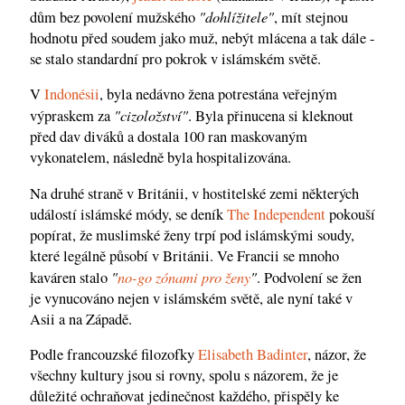
"dohlížitele"
dům bez povolení mužského
, mít stejnou
hodnotu před soudem jako muž, nebýt mlácena a tak dále -
se stalo standardní pro pokrok v islámském světě.
V
Indonésii
, byla nedávno žena potrestána veřejným
"cizoložství"
výpraskem za
. Byla přinucena si kleknout
před dav diváků a dostala 100 ran maskovaným
vykonatelem, následně byla hospitalizována.
Na druhé straně v Británii, v hostitelské zemi některých
událostí islámské módy, se deník
The Independent
pokouší
popírat, že muslimské ženy trpí pod islámskými soudy,
které legálně působí v Británii. Ve Francii se mnoho
"
no-go zónami pro ženy
"
kaváren stalo
. Podvolení se žen
je vynucováno nejen v islámském světě, ale nyní také v
Asii a na Západě.
Podle francouzské filozofky
Elisabeth Badinter
, názor, že
všechny kultury jsou si rovny, spolu s názorem, že je
důležité ochraňovat jedinečnost každého, přispěly ke