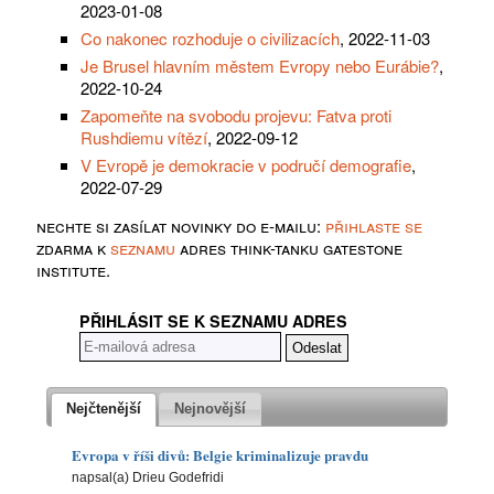
2023-01-08
Co nakonec rozhoduje o civilizacích
, 2022-11-03
Je Brusel hlavním městem Evropy nebo Eurábie?
,
2022-10-24
Zapomeňte na svobodu projevu: Fatva proti
Rushdiemu vítězí
, 2022-09-12
V Evropě je demokracie v područí demografie
,
2022-07-29
nechte si zasílat novinky do e-mailu:
přihlaste se
zdarma k
seznamu
adres think-tanku gatestone
institute.
PŘIHLÁSIT SE K SEZNAMU ADRES
Nejčtenější
Nejnovější
Evropa v říši divů: Belgie kriminalizuje pravdu
napsal(a) Drieu Godefridi