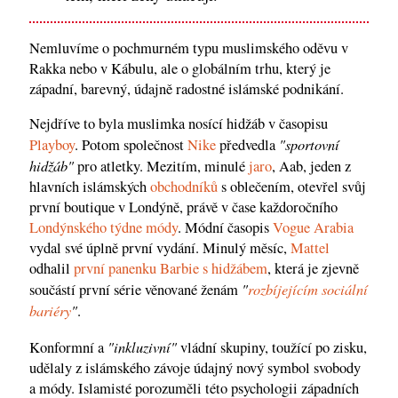
Nemluvíme o pochmurném typu muslimského oděvu v
Rakka nebo v Kábulu, ale o globálním trhu, který je
západní, barevný, údajně radostné islámské podnikání.
Nejdříve to byla muslimka nosící hidžáb v časopisu
"sportovní
Playboy
. Potom společnost
Nike
předvedla
hidžáb"
pro atletky. Mezitím, minulé
jaro
, Aab, jeden z
hlavních islámských
obchodníků
s oblečením, otevřel svůj
první boutique v Londýně, právě v čase každoročního
Londýnského týdne módy
. Módní časopis
Vogue Arabia
vydal své úplně první vydání. Minulý měsíc,
Mattel
odhalil
první panenku Barbie s hidžábem
, která je zjevně
"
rozbíjejícím sociální
součástí první série věnované ženám
bariéry
"
.
"inkluzivní"
Konformní a
vládní skupiny, toužící po zisku,
udělaly z islámského závoje údajný nový symbol svobody
a módy. Islamisté porozuměli této psychologii západních