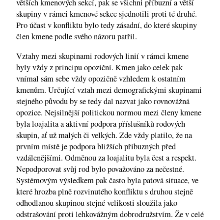
větších kmenových sekcí, pak se všichni příbuzní a větší
skupiny v rámci kmenové sekce sjednotili proti té druhé.
Pro účast v konfliktu bylo tedy zásadní, do které skupiny
člen kmene podle svého názoru patřil.
Vztahy mezi skupinami rodových linií v rámci kmene
byly vždy z principu opoziční. Kmen jako celek pak
vnímal sám sebe vždy opozičně vzhledem k ostatním
kmenům. Určující vztah mezi demografickými skupinami
stejného původu by se tedy dal nazvat jako rovnovážná
opozice. Nejsilnější politickou normou mezi členy kmene
byla loajalita a aktivní podpora příslušníků rodových
skupin, ať už malých či velkých. Zde vždy platilo, že na
prvním místě je podpora bližších příbuzných před
vzdálenějšími. Odměnou za loajalitu byla čest a respekt.
Nepodporovat svůj rod bylo považováno za nečestné.
Systémovým výsledkem pak často byla patová situace, ve
které hrozba plně rozvinutého konfliktu s druhou stejně
odhodlanou skupinou stejné velikosti sloužila jako
odstrašování proti lehkovážným dobrodružstvím. Že v celé