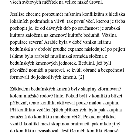
všech světových měřítek na velice nízké úrovni.
Jestliže chceme porozumět místním konfliktům z hlediska
lokálních podmínek a vlivů, tak první věcí, kterou je třeba
pochopit je, že od dávných dob po současnost je arabská
kultura založena na kmenové kultuře beduínů. Většina
populace severní Arábie byla v době vzniku islámu
beduínská a v období prudké expanze následující po přijetí
islámu byla arabská muslimská armáda složena z
beduínských kmenových jednotek. Beduíni, jež byli
převážně nomádi a pastevci, se kvůli obraně a bezpečnosti
formovali do jednotlivých kmenů. [2]
Základem beduínských kmenů byly skupiny zformované
kolem mužské rodové linie. Pokud byli v konfliktu blízcí
příbuzní, tento konflikt aktivoval pouze malou skupinu.
Při konfliktu vzdálenějších příbuzných, byla pak skupina
zatažená do konfliktu mnohem větší. Pokud například
vznikl konflikt mezi skupinou bratranců, pak nikdo jiný
do konfliktu nezasahoval. Jestliže měli konflikt členové