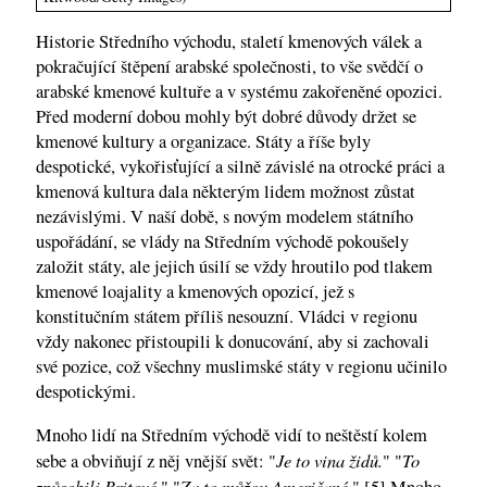
Historie Středního východu, staletí kmenových válek a
pokračující štěpení arabské společnosti, to vše svědčí o
arabské kmenové kultuře a v systému zakořeněné opozici.
Před moderní dobou mohly být dobré důvody držet se
kmenové kultury a organizace. Státy a říše byly
despotické, vykořisťující a silně závislé na otrocké práci a
kmenová kultura dala některým lidem možnost zůstat
nezávislými. V naší době, s novým modelem státního
uspořádání, se vlády na Středním východě pokoušely
založit státy, ale jejich úsilí se vždy hroutilo pod tlakem
kmenové loajality a kmenových opozicí, jež s
konstitučním státem příliš nesouzní. Vládci v regionu
vždy nakonec přistoupili k donucování, aby si zachovali
své pozice, což všechny muslimské státy v regionu učinilo
despotickými.
Mnoho lidí na Středním východě vidí to neštěstí kolem
Je to vina židů.
To
sebe a obviňují z něj vnější svět: "
" "
způsobili Britové.
Za to můžou Američané
" "
." [5] Mnoho