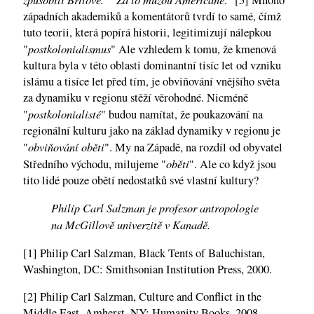
západních akademiků a komentátorů tvrdí to samé, čímž
tuto teorii, která popírá historii, legitimizují nálepkou
postkolonialismus
"
" Ale vzhledem k tomu, že kmenová
kultura byla v této oblasti dominantní tisíc let od vzniku
islámu a tisíce let před tím, je obviňování vnějšího světa
za dynamiku v regionu stěží věrohodné. Nicméně
postkolonialisté
"
" budou namítat, že poukazování na
regionální kulturu jako na základ dynamiky v regionu je
obviňování oběti
"
". My na Západě, na rozdíl od obyvatel
oběti
Středního východu, milujeme "
". Ale co když jsou
tito lidé pouze obětí nedostatků své vlastní kultury?
Philip Carl Salzman je profesor antropologie
na McGillově univerzitě v Kanadě.
[1] Philip Carl Salzman, Black Tents of Baluchistan,
Washington, DC: Smithsonian Institution Press, 2000.
[2] Philip Carl Salzman, Culture and Conflict in the
Middle East, Amherst, NY: Humanity Books, 2008.