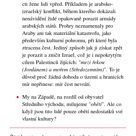
cti žene lidi vpřed. Příkladem je arabsko-
izraelský konflikt, během kterého dokázali
nenávidění židé opakovaně porazit armády
arabských států. Prohry neznamenaly pro
Araby ani tak materiální katastrofu, jako
především kulturní pohromu, při které byla
ztracena čest. Jediný způsob jak ji získat zpět
je porazit a zničit Izrael, což je i nepokrytým
cílem Palestinců žijících: "
mezi řekou
(Jordánem) a mořem (Středozemním)
". To je
důvod proč žádná dohoda o území a hranicích
mír nepřinese: mír čest nevrátí.
My na Západě, na rozdíl od obyvatel
Středního východu, milujeme "
oběti
". Ale co
když jsou tito lidé pouze obětí nedostatků své
vlastní kultury?