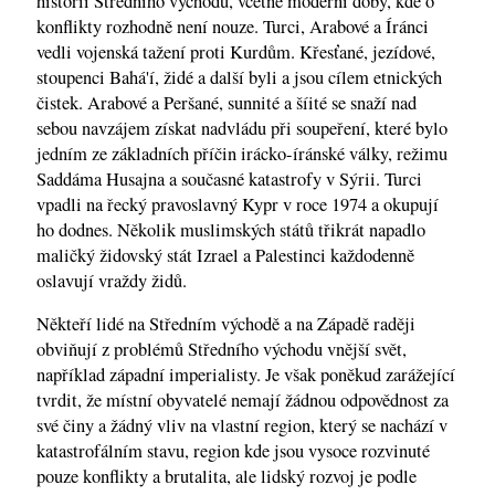
historií Středního východu, včetně moderní doby, kde o
konflikty rozhodně není nouze. Turci, Arabové a Íránci
vedli vojenská tažení proti Kurdům. Křesťané, jezídové,
stoupenci Bahá'í, židé a další byli a jsou cílem etnických
čistek. Arabové a Peršané, sunnité a šíité se snaží nad
sebou navzájem získat nadvládu při soupeření, které bylo
jedním ze základních příčin irácko-íránské války, režimu
Saddáma Husajna a současné katastrofy v Sýrii. Turci
vpadli na řecký pravoslavný Kypr v roce 1974 a okupují
ho dodnes. Několik muslimských států třikrát napadlo
maličký židovský stát Izrael a Palestinci každodenně
oslavují vraždy židů.
Někteří lidé na Středním východě a na Západě raději
obviňují z problémů Středního východu vnější svět,
například západní imperialisty. Je však poněkud zarážející
tvrdit, že místní obyvatelé nemají žádnou odpovědnost za
své činy a žádný vliv na vlastní region, který se nachází v
katastrofálním stavu, region kde jsou vysoce rozvinuté
pouze konflikty a brutalita, ale lidský rozvoj je podle