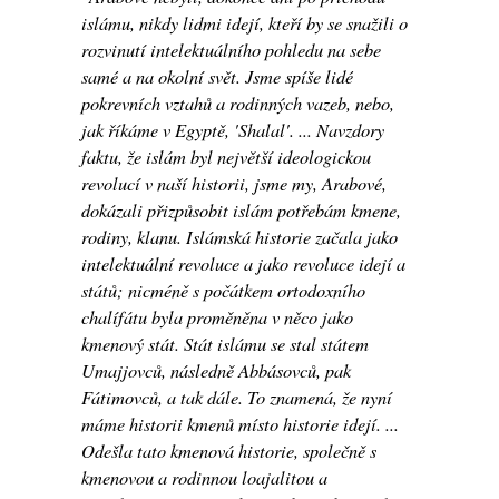
islámu, nikdy lidmi idejí, kteří by se snažili o
rozvinutí intelektuálního pohledu na sebe
samé a na okolní svět. Jsme spíše lidé
pokrevních vztahů a rodinných vazeb, nebo,
jak říkáme v Egyptě, 'Shalal'. ... Navzdory
faktu, že islám byl největší ideologickou
revolucí v naší historii, jsme my, Arabové,
dokázali přizpůsobit islám potřebám kmene,
rodiny, klanu. Islámská historie začala jako
intelektuální revoluce a jako revoluce idejí a
států; nicméně s počátkem ortodoxního
chalífátu byla proměněna v něco jako
kmenový stát. Stát islámu se stal státem
Umajjovců, následně Abbásovců, pak
Fátimovců, a tak dále. To znamená, že nyní
máme historii kmenů místo historie idejí. ...
Odešla tato kmenová historie, společně s
kmenovou a rodinnou loajalitou a