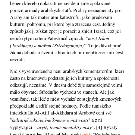
během kterého dokázali nenávidění židé opakovaně
porazit armády arabských států. Prohry neznamenaly pro
Araby ani tak materiální katastrofu, jako především
kulturní pohromu, při které byla ztracena čest. Jediný
způsob jak ji získat zpět je porazit a zničit Izrael, což je i
mezi řekou
nepokrytým cílem Palestinců žijících: "
(Jordánem) a mořem (Středozemním)
". To je důvod proč
žádná dohoda o území a hranicích mír nepřinese: mír čest
nevrátí.
Nic z výše uvedeného není arabských komentátorům, kteří
často na kmenovou podstatu jejich kultury a společnosti
odkazují, neznámé. V dnešní době žije samozřejmě velmi
málo obyvatel Středního východu ve stanech. Ale jak
vesničané, tak lidé z měst vychází ze stejných kmenových
předpokladů a sdílí stejné hodnoty. Podle tuniského
intelektuála Al-Afif al-Akhdara si Arabové cení své
kulturně zakořeněné kmenové mstivosti
"
" a z ní
zaryté, temné mentality msty
vyplývající "
".
[4] Bývalý
otřebujeme
tuniský prezident Moncef Marzouki
řekl
: "P