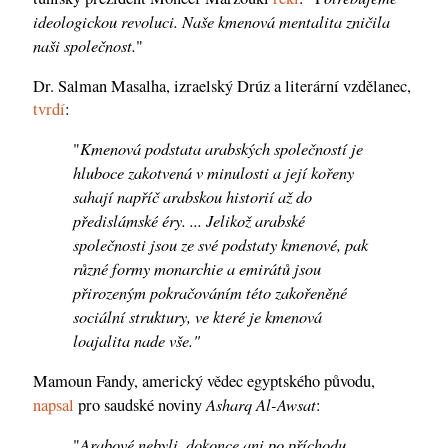
ideologickou revoluci. Naše kmenová mentalita zničila
naši společnost.
"
Dr. Salman Masalha, izraelský Drúz a literární vzdělanec,
tvrdí
:
Kmenová podstata arabských společností je
"
hluboce zakotvená v minulosti a její kořeny
sahají napříč arabskou historií až do
předislámské éry. ... Jelikož arabské
společnosti jsou ze své podstaty kmenové, pak
různé formy monarchie a emirátů jsou
přirozeným pokračováním této zakořeněné
sociální struktury, ve které je kmenová
loajalita nade vše."
Mamoun Fandy, americký vědec egyptského původu,
Asharq Al-Awsat
napsal
pro saudské noviny
:
Arabové nebyli, dokonce ani po příchodu
"