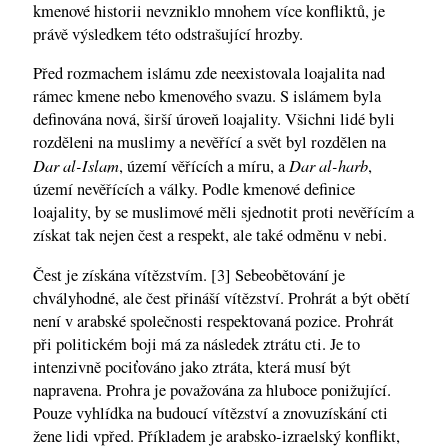
kmenové historii nevzniklo mnohem více konfliktů, je
právě výsledkem této odstrašující hrozby.
Před rozmachem islámu zde neexistovala loajalita nad
rámec kmene nebo kmenového svazu. S islámem byla
definována nová, širší úroveň loajality. Všichni lidé byli
rozděleni na muslimy a nevěřící a svět byl rozdělen na
Dar al-Islam
Dar al-harb
, území věřících a míru, a
,
území nevěřících a války. Podle kmenové definice
loajality, by se muslimové měli sjednotit proti nevěřícím a
získat tak nejen čest a respekt, ale také odměnu v nebi.
Čest je získána vítězstvím. [3] Sebeobětování je
chvályhodné, ale čest přináší vítězství. Prohrát a být obětí
není v arabské společnosti respektovaná pozice. Prohrát
při politickém boji má za následek ztrátu cti. Je to
intenzivně pociťováno jako ztráta, která musí být
napravena. Prohra je považována za hluboce ponižující.
Pouze vyhlídka na budoucí vítězství a znovuzískání cti
žene lidi vpřed. Příkladem je arabsko-izraelský konflikt,