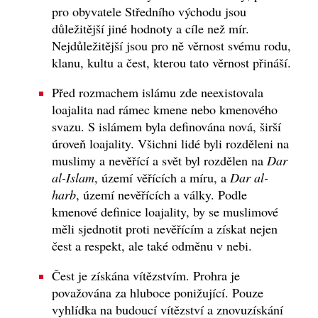
pro obyvatele Středního východu jsou
důležitější jiné hodnoty a cíle než mír.
Nejdůležitější jsou pro ně věrnost svému rodu,
klanu, kultu a čest, kterou tato věrnost přináší.
Před rozmachem islámu zde neexistovala
loajalita nad rámec kmene nebo kmenového
svazu. S islámem byla definována nová, širší
úroveň loajality. Všichni lidé byli rozděleni na
muslimy a nevěřící a svět byl rozdělen na
Dar
al-Islam
, území věřících a míru, a
Dar al-
harb
, území nevěřících a války. Podle
kmenové definice loajality, by se muslimové
měli sjednotit proti nevěřícím a získat nejen
čest a respekt, ale také odměnu v nebi.
Čest je získána vítězstvím. Prohra je
považována za hluboce ponižující. Pouze
vyhlídka na budoucí vítězství a znovuzískání