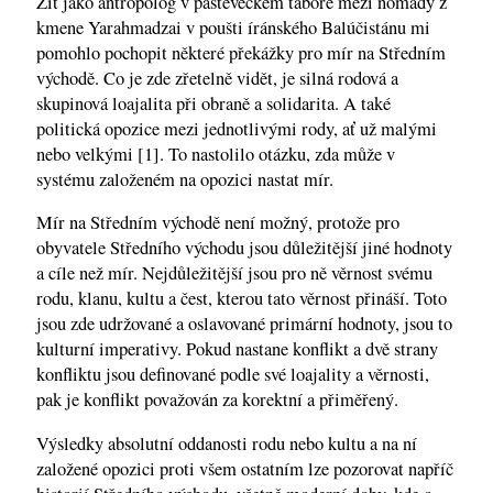
Žít jako antropolog v pasteveckém táboře mezi nomády z
kmene Yarahmadzai v poušti íránského Balúčistánu mi
pomohlo pochopit některé překážky pro mír na Středním
východě. Co je zde zřetelně vidět, je silná rodová a
skupinová loajalita při obraně a solidarita. A také
politická opozice mezi jednotlivými rody, ať už malými
nebo velkými [1]. To nastolilo otázku, zda může v
systému založeném na opozici nastat mír.
Mír na Středním východě není možný, protože pro
obyvatele Středního východu jsou důležitější jiné hodnoty
a cíle než mír. Nejdůležitější jsou pro ně věrnost svému
rodu, klanu, kultu a čest, kterou tato věrnost přináší. Toto
jsou zde udržované a oslavované primární hodnoty, jsou to
kulturní imperativy. Pokud nastane konflikt a dvě strany
konfliktu jsou definované podle své loajality a věrnosti,
pak je konflikt považován za korektní a přiměřený.
Výsledky absolutní oddanosti rodu nebo kultu a na ní
založené opozici proti všem ostatním lze pozorovat napříč