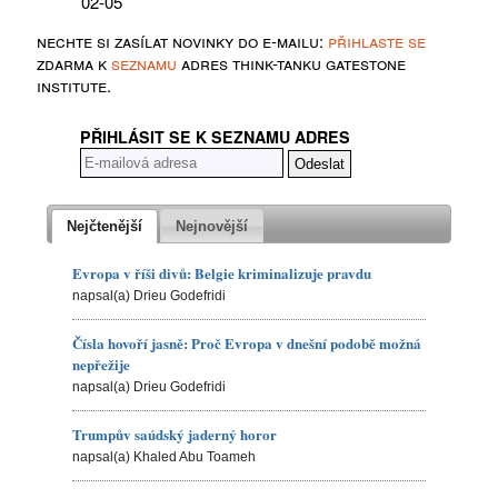
02-05
nechte si zasílat novinky do e-mailu:
přihlaste se
zdarma k
seznamu
adres think-tanku gatestone
institute.
PŘIHLÁSIT SE K SEZNAMU ADRES
Nejčtenější
Nejnovější
Evropa v říši divů: Belgie kriminalizuje pravdu
napsal(a) Drieu Godefridi
Čísla hovoří jasně: Proč Evropa v dnešní podobě možná
nepřežije
napsal(a) Drieu Godefridi
Trumpův saúdský jaderný horor
napsal(a) Khaled Abu Toameh