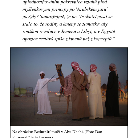
upřednostňováním pokrevních vztahů před
myšlenkovými principy po 'Arabském jaru'
navždy? Samozřejmě, že ne. Ve skutečnosti se
stalo to, že rodiny a kmeny se zamaskovaly
rouškou revoluce v Jemenu a Libyi, a v Egyptě
opozice sestává spíše z kmenů než z konceptů."
Na obrázku: Beduínští muži v Abu Dhabi. (Foto Dan
Kitwood/Getty Images)