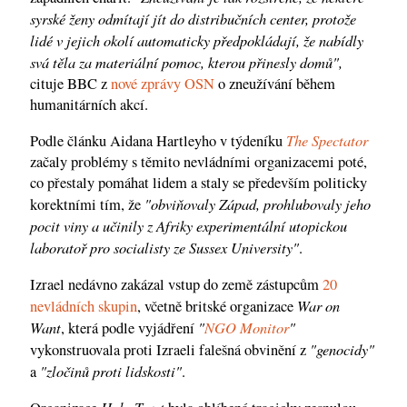
syrské ženy odmítají jít do distribučních center, protože
lidé v jejich okolí automaticky předpokládají, že nabídly
svá těla za materiální pomoc, kterou přinesly domů",
cituje BBC z
nové zprávy OSN
o zneužívání během
humanitárních akcí.
The Spectator
Podle článku Aidana Hartleyho v týdeníku
začaly problémy s těmito nevládními organizacemi poté,
co přestaly pomáhat lidem a staly se především politicky
"obviňovaly Západ, prohlubovaly jeho
korektními tím, že
pocit viny a učinily z Afriky experimentální utopickou
laboratoř pro socialisty ze Sussex University"
.
Izrael nedávno zakázal vstup do země zástupcům
20
War on
nevládních skupin
, včetně britské organizace
Want
"
NGO Monitor
"
, která podle vyjádření
"genocidy"
vykonstruovala proti Izraeli falešná obvinění z
"zločinů proti lidskosti"
a
.