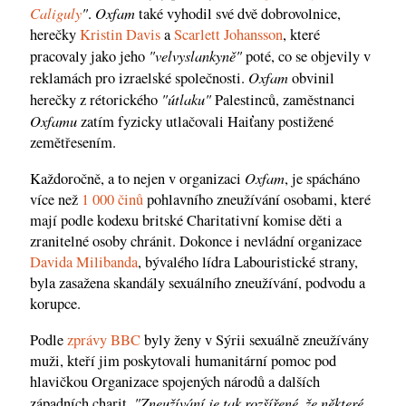
Caliguly
"
Oxfam
.
také vyhodil své dvě dobrovolnice,
herečky
Kristin Davis
a
Scarlett Johansson
, které
"velvyslankyně"
pracovaly jako jeho
poté, co se objevily v
Oxfam
reklamách pro izraelské společnosti.
obvinil
"útlaku"
herečky z rétorického
Palestinců, zaměstnanci
Oxfamu
zatím fyzicky utlačovali Haiťany postižené
zemětřesením.
Oxfam
Každoročně, a to nejen v organizaci
, je spácháno
více než
1 000 činů
pohlavního zneužívání osobami, které
mají podle kodexu britské Charitativní komise děti a
zranitelné osoby chránit. Dokonce i nevládní organizace
Davida Milibanda
, bývalého lídra Labouristické strany,
byla zasažena skandály sexuálního zneužívání, podvodu a
korupce.
Podle
zprávy BBC
byly ženy v Sýrii sexuálně zneužívány
muži, kteří jim poskytovali humanitární pomoc pod
hlavičkou Organizace spojených národů a dalších
"Zneužívání je tak rozšířené, že některé
západních charit.