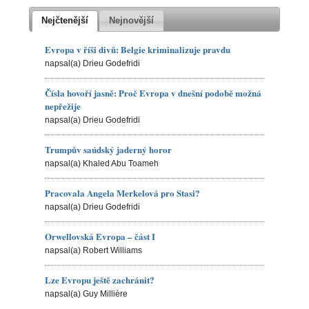
Nejčtenější
Nejnovější
Evropa v říši divů: Belgie kriminalizuje pravdu
napsal(a) Drieu Godefridi
Čísla hovoří jasně: Proč Evropa v dnešní podobě možná
nepřežije
napsal(a) Drieu Godefridi
Trumpův saúdský jaderný horor
napsal(a) Khaled Abu Toameh
Pracovala Angela Merkelová pro Stasi?
napsal(a) Drieu Godefridi
Orwellovská Evropa – část I
napsal(a) Robert Williams
Lze Evropu ještě zachránit?
napsal(a) Guy Millière