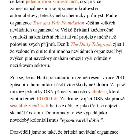
celkem
jeden milion zaměstnanců
, což je více
zaměstnanců než má ve Spojeném království
automobilový, letecký nebo chemický průmysl. Podle
True and Fair Foundation
organizace
většina velkých
nevládních organizací ve Velké Británii každoročně
vynaloží na konkrétní charitativní projekty méně než
The Daily Telegraph
polovinu svých příjmů. Deník
zjistil,
že vedoucím činitelům mnoha nevládních organizací byl
zvýšen plat navzdory snahám omezit výši odměn v
neziskovém sektoru.
Zdá se, že na Haiti po zničujícím zemětřesení v roce 2010
způsobilo humanitární úsilí více škody než dobra. Za prvé,
mírové jednotky OSN přinesly na ostrov
choleru
, která
zabila téměř
10 000 lidí
. Za druhé, vojáci OSN skupinově
sexuálně zneužívali
haitské děti. A jako třetí se objevil
skandál Oxfamu. Dohromady to vše vypadá jako
"vykonavatelů dobra".
novodobý kolonialismus
Dozvěděli jsme se také, že britská nevládní organizace