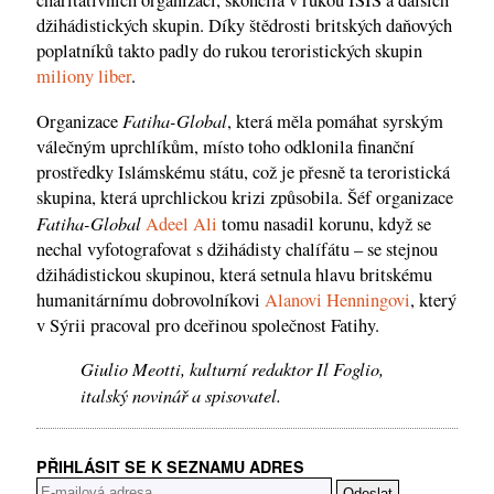
charitativních organizací, skončila v rukou ISIS a dalších
džihádistických skupin. Díky štědrosti britských daňových
poplatníků takto padly do rukou teroristických skupin
miliony liber
.
Fatiha-Global
Organizace
, která měla pomáhat syrským
válečným uprchlíkům, místo toho odklonila finanční
prostředky Islámskému státu, což je přesně ta teroristická
skupina, která uprchlickou krizi způsobila. Šéf organizace
Fatiha-Global
Adeel Ali
tomu nasadil korunu, když se
nechal vyfotografovat s džihádisty chalífátu – se stejnou
džihádistickou skupinou, která setnula hlavu britskému
humanitárnímu dobrovolníkovi
Alanovi Henningovi
, který
v Sýrii pracoval pro dceřinou společnost Fatihy.
Giulio Meotti, kulturní redaktor Il Foglio,
italský novinář a spisovatel.
PŘIHLÁSIT SE K SEZNAMU ADRES