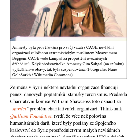
Amnesty byla prověřována pro svůj vztah s CAGE, nevládní
organizací založenou extremistickým muslimem Moazzamem
Beggem. CAGE vede kampaň za propuštění uvězněných
džihádistů. Když představitelka Amnesty Gita Sahgal (na snímku)
vyjádřila své obavy, tak byla suspendována. (Fotografie: Nano
GoleSorkh / Wikimedia Commons)
Zejména v Sýrii některé nevládní organizace financují
penězi daňových poplatníků islámský terorismus. Předseda
Charitativní komise William Shawcross toto označil za
"
smrtící
"
problém charitativních organizací. Think-tank
Quilliam Foundation
tvrdí, že více než polovina
humanitárních darů, které byly poslány ze Spojeného
království do Sýrie prostřednictvím malých nevládních