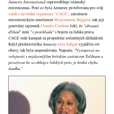
Amnesty International
ospravedlňuje islámský
extremismus. Poté co byla Amnesty prověřována pro svůj
"CAGE"
,
vztah s nevládní organizací
založenou
extremistickým muslimem
Moazzamem Beggem
, tak její
"obranný
generální tajemník
Claudio Cordone
řekl, že
džihád"
"v protikladu"
není
s bojem za lidská práva.
CAGE
vede kampaň za propuštění uvězněných džihádistů.
Amnesty
Když představitelka
Gita Sahgal
vyjádřila své
"Vystupovat na
obavy, tak byla suspendována. Napsala:
veřejnosti s nejslavnějším britským zastáncem Talibanu a
považovat ho za obhájce lidských práv, je hrubá chyba
úsudku."