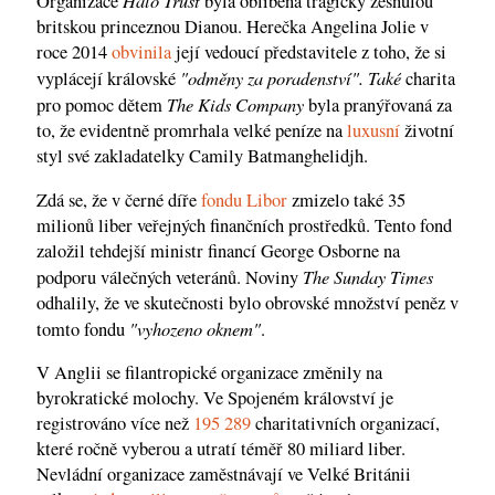
Halo Trust
Organizace
byla oblíbená tragicky zesnulou
britskou princeznou Dianou. Herečka Angelina Jolie v
roce 2014
obvinila
její vedoucí představitele z toho, že si
"odměny za poradenství". Také
vyplácejí královské
charita
The Kids Company
pro pomoc dětem
byla pranýřovaná za
to, že evidentně promrhala velké peníze na
luxusní
životní
styl své zakladatelky Camily Batmanghelidjh.
Zdá se, že v černé díře
fondu Libor
zmizelo také 35
milionů liber veřejných finančních prostředků. Tento fond
založil tehdejší ministr financí George Osborne na
The Sunday Times
podporu válečných veteránů. Noviny
odhalily, že ve skutečnosti bylo obrovské množství peněz v
"vyhozeno oknem"
tomto fondu
.
V Anglii se filantropické organizace změnily na
byrokratické molochy. Ve Spojeném království je
registrováno více než
195 289
charitativních organizací,
které ročně vyberou a utratí téměř 80 miliard liber.
Nevládní organizace zaměstnávají ve Velké Británii