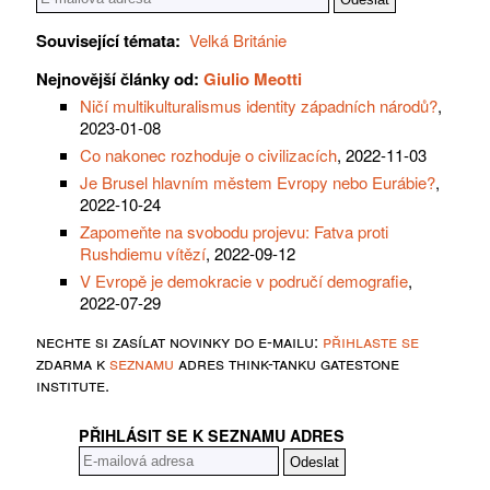
Související témata:
Velká Británie
Nejnovější články od:
Giulio Meotti
Ničí multikulturalismus identity západních národů?
,
2023-01-08
Co nakonec rozhoduje o civilizacích
, 2022-11-03
Je Brusel hlavním městem Evropy nebo Eurábie?
,
2022-10-24
Zapomeňte na svobodu projevu: Fatva proti
Rushdiemu vítězí
, 2022-09-12
V Evropě je demokracie v područí demografie
,
2022-07-29
nechte si zasílat novinky do e-mailu:
přihlaste se
zdarma k
seznamu
adres think-tanku gatestone
institute.
PŘIHLÁSIT SE K SEZNAMU ADRES