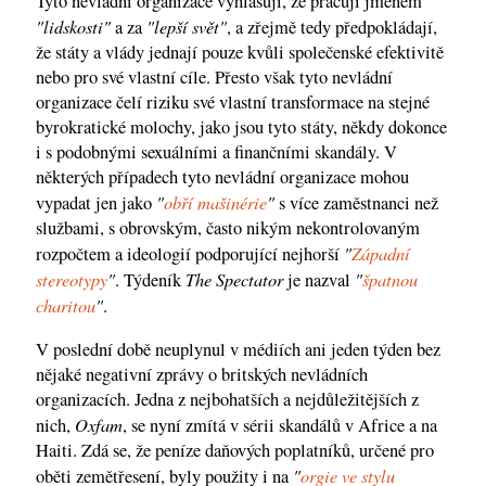
Tyto nevládní organizace vyhlašují, že pracují jménem
"lidskosti"
"lepší svět"
a za
, a zřejmě tedy předpokládají,
že státy a vlády jednají pouze kvůli společenské efektivitě
nebo pro své vlastní cíle. Přesto však tyto nevládní
organizace čelí riziku své vlastní transformace na stejné
byrokratické molochy, jako jsou tyto státy, někdy dokonce
i s podobnými sexuálními a finančními skandály. V
některých případech tyto nevládní organizace mohou
"
obří mašinérie
"
vypadat jen jako
s více zaměstnanci než
službami, s obrovským, často nikým nekontrolovaným
"
Západní
rozpočtem a ideologií podporující nejhorší
stereotypy
"
The Spectator
"
špatnou
. Týdeník
je nazval
charitou
"
.
V poslední době neuplynul v médiích ani jeden týden bez
nějaké negativní zprávy o britských nevládních
organizacích. Jedna z nejbohatších a nejdůležitějších z
Oxfam
nich,
, se nyní zmítá v sérii skandálů v Africe a na
Haiti. Zdá se, že peníze daňových poplatníků, určené pro
"
orgie ve stylu
oběti zemětřesení, byly použity i na