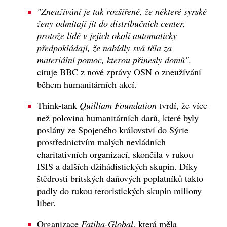
"Zneužívání je tak rozšířené, že některé syrské
ženy odmítají jít do distribučních center,
protože lidé v jejich okolí automaticky
předpokládají, že nabídly svá těla za
materiální pomoc, kterou přinesly domů",
cituje BBC z nové zprávy OSN o zneužívání
během humanitárních akcí.
Think-tank
Quilliam Foundation
tvrdí, že více
než polovina humanitárních darů, které byly
poslány ze Spojeného království do Sýrie
prostřednictvím malých nevládních
charitativních organizací, skončila v rukou
ISIS a dalších džihádistických skupin. Díky
štědrosti britských daňových poplatníků takto
padly do rukou teroristických skupin miliony
liber.
Organizace
Fatiha-Global
, která měla