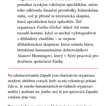
pomáhat syrským válečným uprchlíkům, místo
toho odklonila finanční prostředky Islámskému
státu, což je přesně ta teroristická skupina,
která uprchlickou krizi způsobila. Šéf
organizace
Fatiha-Global
Adeel Ali tomu
nasadil korunu, když se nechal vyfotografovat
s džihádisty chalífátu – se stejnou
džihádistickou skupinou, která setnula hlavu
britskému humanitárnímu dobrovolníkovi
Alanovi Henningovi, který v Sýrii pracoval pro
dceřinou společnost Fatihy.
Na sekularizovaném Západě jsou charitativní organizace
moderní obdobou svatých, kteří za nás vykonávají pokání.
Zdá se, že mnoho humanitárních nevládních organizací
nedělá v podstatě nic jiného, než že jen opečovává Západní
svědomí plné viny.