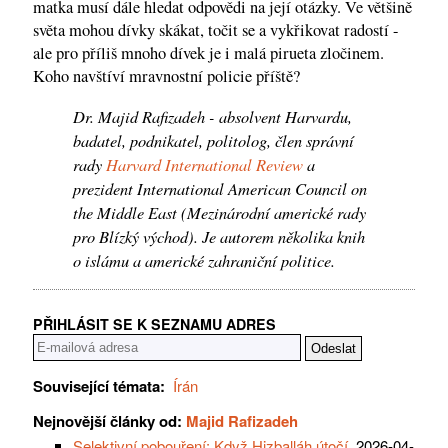
matka musí dále hledat odpovědi na její otázky. Ve většině
světa mohou dívky skákat, točit se a vykřikovat radostí -
ale pro příliš mnoho dívek je i malá pirueta zločinem.
Koho navštíví mravnostní policie příště?
Dr. Majid Rafizadeh - absolvent Harvardu,
badatel, podnikatel, politolog, člen správní
rady
Harvard International Review
a
prezident International American Council on
the Middle East (Mezinárodní americké rady
pro Blízký východ). Je autorem několika knih
o islámu a americké zahraniční politice.
PŘIHLÁSIT SE K SEZNAMU ADRES
Související témata:
Írán
Nejnovější články od:
Majid Rafizadeh
Selektivní pobouření: Když Hizballáh útočí
, 2026-04-