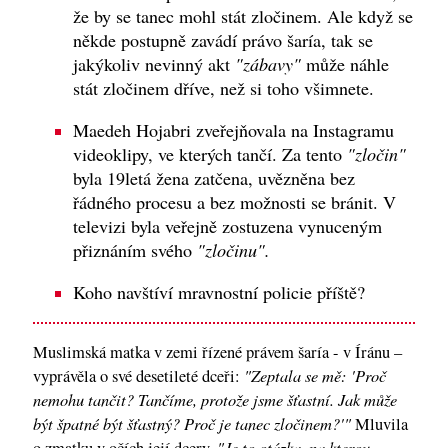
že by se tanec mohl stát zločinem. Ale když se
někde postupně zavádí právo šaría, tak se
jakýkoliv nevinný akt
"zábavy"
může náhle
stát zločinem dříve, než si toho všimnete.
Maedeh Hojabri zveřejňovala na Instagramu
videoklipy, ve kterých tančí. Za tento
"zločin"
byla 19letá žena zatčena, uvězněna bez
řádného procesu a bez možnosti se bránit. V
televizi byla veřejně zostuzena vynuceným
přiznáním svého
"zločinu".
Koho navštíví mravnostní policie příště?
Muslimská matka v zemi řízené právem šaría - v Íránu –
"Zeptala se mě: 'Proč
vyprávěla o své desetileté dceři:
nemohu tančit? Tančíme, protože jsme šťastní. Jak může
být špatné být šťastný? Proč je tanec zločinem?'"
Mluvila
"Je to otázka, na kterou
o zmatku v očích její dcery.