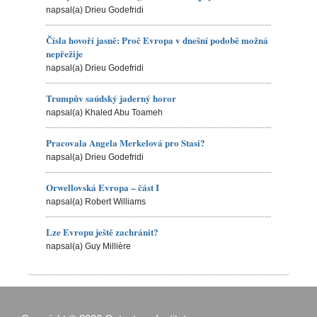
napsal(a) Drieu Godefridi
Čísla hovoří jasně: Proč Evropa v dnešní podobě možná
nepřežije
napsal(a) Drieu Godefridi
Trumpův saúdský jaderný horor
napsal(a) Khaled Abu Toameh
Pracovala Angela Merkelová pro Stasi?
napsal(a) Drieu Godefridi
Orwellovská Evropa – část I
napsal(a) Robert Williams
Lze Evropu ještě zachránit?
napsal(a) Guy Millière