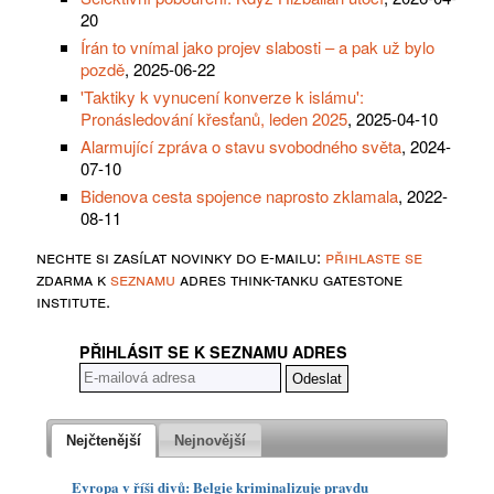
20
Írán to vnímal jako projev slabosti – a pak už bylo
pozdě
, 2025-06-22
'Taktiky k vynucení konverze k islámu':
Pronásledování křesťanů, leden 2025
, 2025-04-10
Alarmující zpráva o stavu svobodného světa
, 2024-
07-10
Bidenova cesta spojence naprosto zklamala
, 2022-
08-11
nechte si zasílat novinky do e-mailu:
přihlaste se
zdarma k
seznamu
adres think-tanku gatestone
institute.
PŘIHLÁSIT SE K SEZNAMU ADRES
Nejčtenější
Nejnovější
Evropa v říši divů: Belgie kriminalizuje pravdu