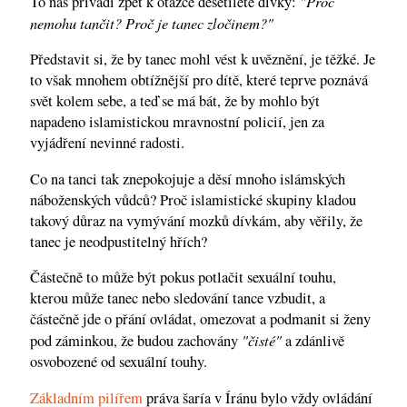
"Proč
To nás přivádí zpět k otázce desetileté dívky:
nemohu tančit? Proč je tanec zločinem?"
Představit si, že by tanec mohl vést k uvěznění, je těžké. Je
to však mnohem obtížnější pro dítě, které teprve poznává
svět kolem sebe, a teď se má bát, že by mohlo být
napadeno islamistickou mravnostní policií, jen za
vyjádření nevinné radosti.
Co na tanci tak znepokojuje a děsí mnoho islámských
náboženských vůdců? Proč islamistické skupiny kladou
takový důraz na vymývání mozků dívkám, aby věřily, že
tanec je neodpustitelný hřích?
Částečně to může být pokus potlačit sexuální touhu,
kterou může tanec nebo sledování tance vzbudit, a
částečně jde o přání ovládat, omezovat a podmanit si ženy
"čisté"
pod záminkou, že budou zachovány
a zdánlivě
osvobozené od sexuální touhy.
Základním pilířem
práva šaría v Íránu bylo vždy ovládání