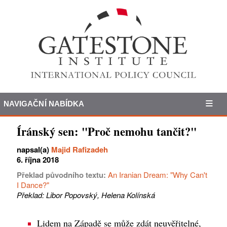
NAVIGAČNÍ NABÍDKA
Íránský sen: "Proč nemohu tančit?"
napsal(a)
Majid Rafizadeh
6. října 2018
Překlad původního textu:
An Iranian Dream: "Why Can't
I Dance?"
Překlad: Libor Popovský, Helena Kolínská
Lidem na Západě se může zdát neuvěřitelné,