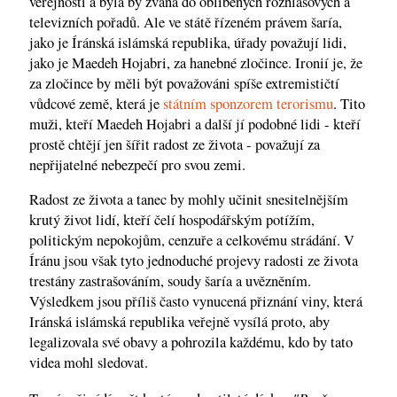
veřejnosti a byla by zvána do oblíbených rozhlasových a
televizních pořadů. Ale ve státě řízeném právem šaría,
jako je Íránská islámská republika, úřady považují lidi,
jako je Maedeh Hojabri, za hanebné zločince. Ironií je, že
za zločince by měli být považováni spíše extremističtí
vůdcové země, která je
státním sponzorem terorismu
. Tito
muži, kteří Maedeh Hojabri a další jí podobné lidi - kteří
prostě chtějí jen šířit radost ze života - považují za
nepřijatelné nebezpečí pro svou zemi.
Radost ze života a tanec by mohly učinit snesitelnějším
krutý život lidí, kteří čelí hospodářským potížím,
politickým nepokojům, cenzuře a celkovému strádání. V
Íránu jsou však tyto jednoduché projevy radosti ze života
trestány zastrašováním, soudy šaría a uvězněním.
Výsledkem jsou příliš často vynucená přiznání viny, která
Iránská islámská republika veřejně vysílá proto, aby
legalizovala své obavy a pohrozila každému, kdo by tato
videa mohl sledovat.