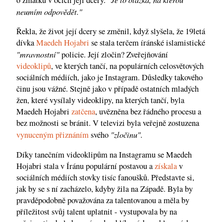
neumím odpovědět."
Řekla, že život její dcery se změnil, když slyšela, že 19letá
dívka
Maedeh Hojabri
se stala terčem íránské islamistické
"mravnostní"
policie. Její zločin? Zveřejňování
videoklipů
, ve kterých tančí, na populárních celosvětových
sociálních médiích, jako je Instagram. Důsledky takového
činu jsou vážné. Stejně jako v případě ostatních mladých
žen, které vysílaly videoklipy, na kterých tančí, byla
Maedeh Hojabri
zatčena
, uvězněna bez řádného procesu a
bez možnosti se bránit. V televizi byla veřejně zostuzena
"zločinu".
vynuceným přiznáním
svého
Díky tanečním videoklipům na Instagramu se Maedeh
Hojabri stala v Íránu populární postavou a
získala
v
sociálních médiích stovky tisíc fanoušků. Představte si,
jak by se s ní zacházelo, kdyby žila na Západě. Byla by
pravděpodobně považována za talentovanou a měla by
příležitost svůj talent uplatnit - vystupovala by na