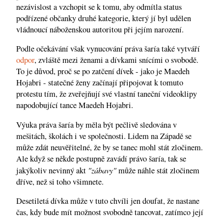
nezávislost a vzchopit se k tomu, aby odmítla status
podřízené občanky druhé kategorie, který jí byl udělen
vládnoucí náboženskou autoritou při jejím narození.
Podle očekávání však vynucování práva šaría také vytváří
odpor
, zvláště mezi ženami a dívkami snícími o svobodě.
To je důvod, proč se po zatčení dívek - jako je Maedeh
Hojabri - statečné ženy začínají připojovat k tomuto
protestu tím, že zveřejňují své vlastní taneční videoklipy
napodobující tance Maedeh Hojabri.
Výuka práva šaría by měla být pečlivě sledována v
mešitách, školách i ve společnosti. Lidem na Západě se
může zdát neuvěřitelné, že by se tanec mohl stát zločinem.
Ale když se někde postupně zavádí právo šaría, tak se
"zábavy"
jakýkoliv nevinný akt
může náhle stát zločinem
dříve, než si toho všimnete.
Desetiletá dívka může v tuto chvíli jen doufat, že nastane
čas, kdy bude mít možnost svobodně tancovat, zatímco její