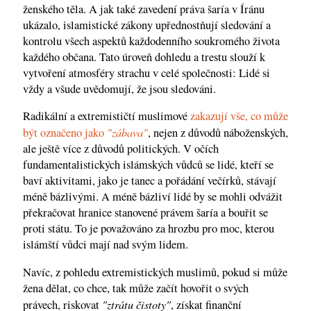
ženského těla. A jak také zavedení práva šaría v Íránu
ukázalo, islamistické zákony upřednostňují sledování a
kontrolu všech aspektů každodenního soukromého života
každého občana. Tato úroveň dohledu a trestu slouží k
vytvoření atmosféry strachu v celé společnosti: Lidé si
vždy a všude uvědomují, že jsou sledováni.
Radikální a extremističtí muslimové
zakazují vše, co může
"zábava"
být označeno jako
, nejen z důvodů náboženských,
ale ještě více z důvodů politických. V očích
fundamentalistických islámských vůdců se lidé, kteří se
baví aktivitami, jako je tanec a pořádání večírků, stávají
méně bázlivými. A méně bázliví lidé by se mohli odvážit
překračovat hranice stanovené právem šaría a bouřit se
proti státu. To je považováno za hrozbu pro moc, kterou
islámští vůdci mají nad svým lidem.
Navíc, z pohledu extremistických muslimů, pokud si může
žena dělat, co chce, tak může začít hovořit o svých
"ztrátu čistoty"
právech, riskovat
, získat finanční