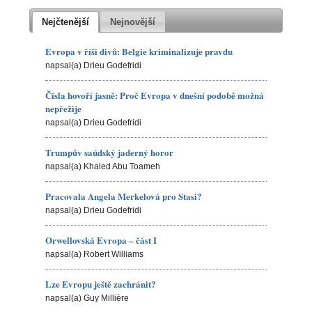
Nejčtenější
Nejnovější
Evropa v říši divů: Belgie kriminalizuje pravdu
napsal(a) Drieu Godefridi
Čísla hovoří jasně: Proč Evropa v dnešní podobě možná
nepřežije
napsal(a) Drieu Godefridi
Trumpův saúdský jaderný horor
napsal(a) Khaled Abu Toameh
Pracovala Angela Merkelová pro Stasi?
napsal(a) Drieu Godefridi
Orwellovská Evropa – část I
napsal(a) Robert Williams
Lze Evropu ještě zachránit?
napsal(a) Guy Millière