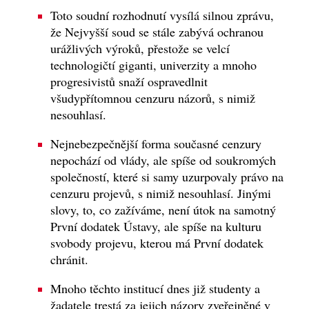
Toto soudní rozhodnutí vysílá silnou zprávu,
že Nejvyšší soud se stále zabývá ochranou
urážlivých výroků, přestože se velcí
technologičtí giganti, univerzity a mnoho
progresivistů snaží ospravedlnit
všudypřítomnou cenzuru názorů, s nimiž
nesouhlasí.
Nejnebezpečnější forma současné cenzury
nepochází od vlády, ale spíše od soukromých
společností, které si samy uzurpovaly právo na
cenzuru projevů, s nimiž nesouhlasí. Jinými
slovy, to, co zažíváme, není útok na samotný
První dodatek Ústavy, ale spíše na kulturu
svobody projevu, kterou má První dodatek
chránit.
Mnoho těchto institucí dnes již studenty a
žadatele trestá za jejich názory zveřejněné v