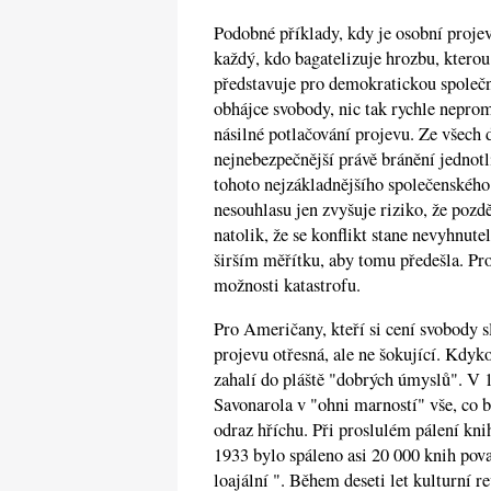
Podobné příklady, kdy je osobní projev 
každý, kdo bagatelizuje hrozbu, kterou
představuje pro demokratickou společno
obhájce svobody, nic tak rychle neprom
násilné potlačování projevu. Ze všech 
nejnebezpečnější právě bránění jedno
tohoto nejzákladnějšího společenskéh
nesouhlasu jen zvyšuje riziko, že pozd
natolik, že se konflikt stane nevyhnute
širším měřítku, aby tomu předešla. Pr
možnosti katastrofu.
Pro Američany, kteří si cení svobody sl
projevu otřesná, ale ne šokující. Kdyko
zahalí do pláště "dobrých úmyslů". V 
Savonarola v "ohni marností" vše, co 
odraz hříchu. Při proslulém pálení kni
1933 bylo spáleno asi 20 000 knih pov
loajální ". Během deseti let kulturní r