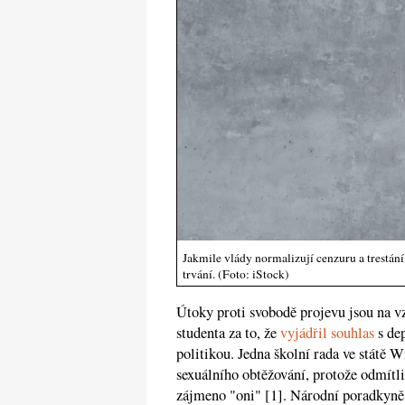
Jakmile vlády normalizují cenzuru a trestá
trvání. (Foto: iStock)
Útoky proti svobodě projevu jsou na v
studenta za to, že
vyjádřil souhlas
s dep
politikou. Jedna školní rada ve státě
sexuálního obtěžování, protože odmítl
zájmeno "oni" [1]. Národní poradkyně