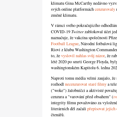
klimatu Gina McCarthy nedávno vyzvala
svých online platformách
cenzurovaly
n
změně klimatu.
V rámci svého pokračujícího odhodlán
Twitter
COVID-19
zablokoval účet je
naznačuje, že vakcína společnosti Pfi
Football League
, Národní fotbalová li
Riovi z klubu Washington Commanders 
to, že
vyslovil nahlas svůj názor
, že ra
létě 2020 po smrti George Floyda, byly
washingtonském Kapitolu 6. ledna 202
Naproti tomu média velmi zaujalo, že 
rozhodl
necenzurovat staré filmy
a tele
("woke") žalobníčci a aktivisté považuj
tr
cenzura a "varování před obsahem" (
integrity filmu považováno za vyložen
literárních děl začali
přepisovat jejich
čtenářů.