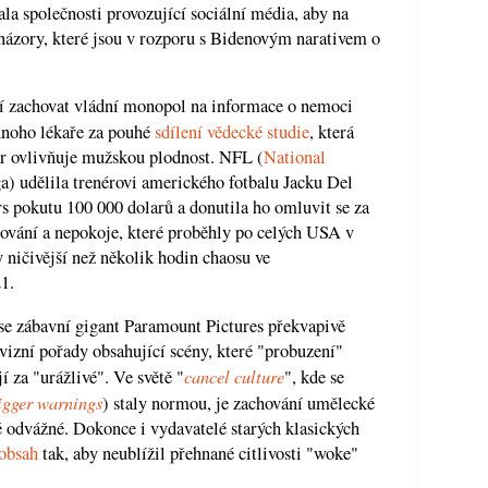
 společnosti provozující sociální média, aby na
ázory, které jsou v rozporu s Bidenovým narativem o
í zachovat vládní monopol na informace o nemoci
dnoho lékaře za pouhé
sdílení vědecké studie
, která
zer ovlivňuje mužskou plodnost. NFL (
National
ga) udělila trenérovi amerického fotbalu Jacku Del
pokutu 100 000 dolarů a donutila ho omluvit se za
bování a nepokoje, které proběhly po celých USA v
 ničivější než několik hodin chaosu ve
1.
se zábavní gigant Paramount Pictures překvapivě
vizní pořady obsahující scény, které "probuzení"
cancel culture
í za "urážlivé". Ve světě "
", kde se
igger warnings
) staly normou, je zachování umělecké
ě odvážné. Dokonce i vydavatelé starých klasických
 obsah
tak, aby neublížil přehnané citlivosti "woke"