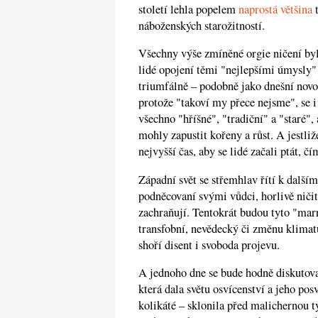
století lehla popelem
naprostá většina
t
náboženských starožitností.
Všechny výše zmíněné orgie ničení byl
lidé opojení těmi "nejlepšími úmysly" 
triumfálně – podobně jako dnešní novodo
protože "takoví my přece nejsme", se i
všechno "hříšné", "tradiční" a "staré
mohly zapustit kořeny a růst. A jestliž
nejvyšší čas, aby se lidé začali ptát, čí
Západní svět se střemhlav řítí k další
podněcovaní svými vůdci, horlivě ničit 
zachraňují. Tentokrát budou tyto "marno
transfobní, nevědecký či změnu klimat
shoří disent i svoboda projevu.
A jednoho dne se bude hodně diskutovat
která dala světu osvícenství a jeho pos
kolikáté – sklonila před malichernou t