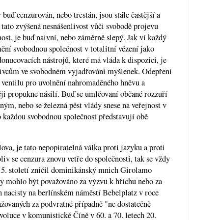
buď cenzurován, nebo trestán, jsou stále častější a
 tato zvýšená nesnášenlivost vůči svobodě projevu
st, je buď naivní, nebo záměrně slepý. Jak ví každý
ění svobodnou společnost v totalitní vězení jako
donucovacích nástrojů, které má vláda k dispozici, je
tlivcům ve svobodném vyjadřování myšlenek. Odepření
o ventilu pro uvolnění nahromaděného hněvu a
ěji propukne násilí. Buď se umlčovaní občané rozzuří
lným, nebo se železná pěst vlády snese na veřejnost v
o každou svobodnou společnost představují obě
ova, je tato nepopiratelná válka proti jazyku a proti
liv se cenzura znovu vetře do společnosti, tak se vždy
15. století zničil dominikánský mnich Girolamo
by mohlo být považováno za výzvu k hříchu nebo za
h nacisty na berlínském náměstí Bebelplatz v roce
ažovaných za podvratné případně "ne dostatečně
evoluce v komunistické Číně v 60. a 70. letech 20.