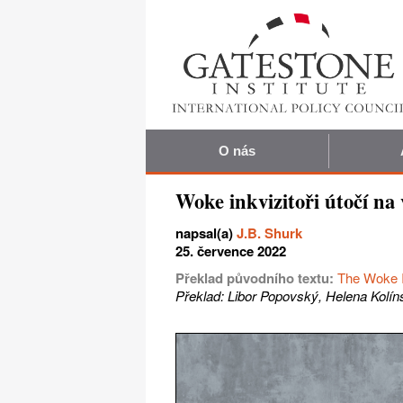
O nás
Woke inkvizitoři útočí na
napsal(a)
J.B. Shurk
25. července 2022
Překlad původního textu:
The Woke I
Překlad: Libor Popovský, Helena Kolín