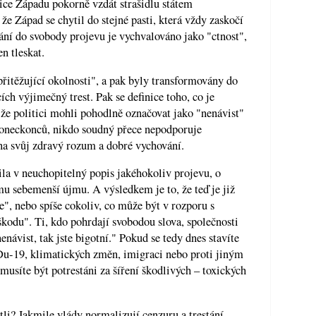
dice Západu pokorně vzdát strašidlu státem
že Západ se chytil do stejné pasti, která vždy zaskočí
ání do svobody projevu je vychvalováno jako "ctnost",
n tleskat.
přitěžující okolnosti", a pak byly transformovány do
ích výjimečný trest. Pak se definice toho, co je
, že politici mohli pohodlně označovat jako "nenávist"
. Koneckonců, nikdo soudný přece nepodporuje
 na svůj zdravý rozum a dobré vychování.
la v neuchopitelný popis jakéhokoliv projevu, o
mu sebemenší újmu. A výsledkem je to, že teď je již
e", nebo spíše cokoliv, co může být v rozporu s
"škodu". Ti, kdo pohrdají svobodou slova, společnosti
enávist, tak jste bigotní." Pokud se tedy dnes stavíte
IDu-19, klimatických změn, imigraci nebo proti jiným
usíte být potrestáni za šíření škodlivých – toxických
tli? Jakmile vlády normalizují cenzuru a trestání