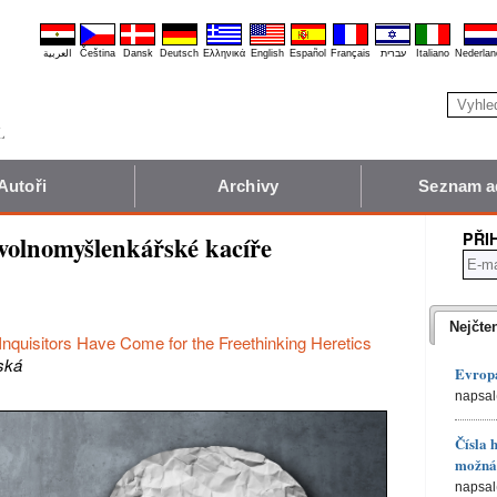
العربية
Čeština
Dansk
Deutsch
Ελληνικά
English
Español
Français
עברית
Italiano
Nederlan
Autoři
Archivy
Seznam a
PŘI
 volnomyšlenkářské kacíře
Nejčte
nquisitors Have Come for the Freethinking Heretics
ská
Evropa
napsal
Čísla 
možná 
napsal