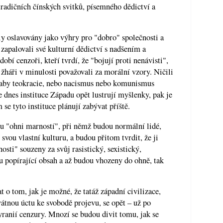
radičních čínských svitků, písemného dědictví a
y oslavovány jako výhry pro "dobro" společnosti a
zapalovali své kulturní dědictví s nadšením a
bí cenzoři, kteří tvrdí, že "bojují proti nenávisti",
 žháři v minulosti považovali za morální vzory. Ničili
", aby teokracie, nebo nacismus nebo komunismus
e dnes instituce Západu opět lustrují myšlenky, pak je
m se tyto instituce plánují zabývat příště.
mu "ohni marností", při němž budou normální lidé,
svou vlastní kulturu, a budou přitom tvrdit, že ji
sti" souzeny za svůj rasistický, sexistický,
u popírající obsah a až budou vhozeny do ohně, tak
 o tom, jak je možné, že tatáž západní civilizace,
vátnou úctu ke svobodě projevu, se opět – už po
yranií cenzury. Mnozí se budou divit tomu, jak se