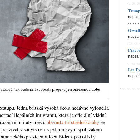
Trump
napsal
Orwell
napsal
Pracov
napsal
Lze Ev
napsal
ní názorů, tak bude mít svoboda projevu jen omezenou dobu
zestupu. Jedna britská vysoká škola nedávno vyloučila
ortací ilegálních imigrantů, která je oficiální vládní
 Wisconsin minulý měsíc
obvinila tři středoškoláky
ze
i používat v souvislosti s jedním svým spolužákem
 amerického prezidenta Joea Bidena pro otázky