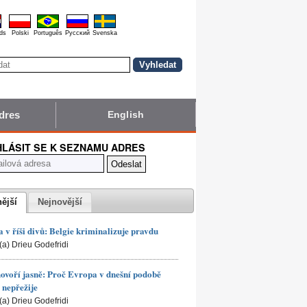
ds
Polski
Português
Pyccĸий
Svenska
dres
English
HLÁSIT SE K SEZNAMU ADRES
nější
Nejnovější
 v říši divů: Belgie kriminalizuje pravdu
(a) Drieu Godefridi
hovoří jasně: Proč Evropa v dnešní podobě
nepřežije
(a) Drieu Godefridi