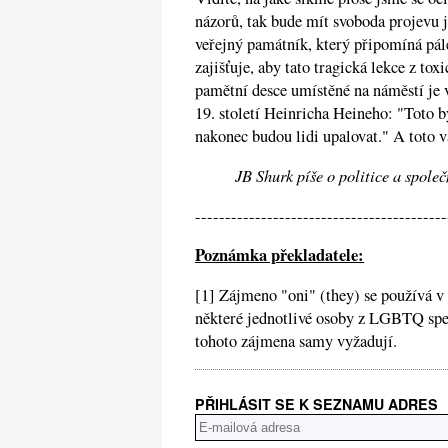
názorů, tak bude mít svoboda projevu 
veřejný památník, který připomíná pál
zajišťuje, aby tato tragická lekce z t
pamětní desce umístěné na náměstí je 
19. století Heinricha Heineho: "Toto b
nakonec budou lidi upalovat." A toto 
JB Shurk píše o politice a společ
------------------------------------------
Poznámka překladatele:
[1] Zájmeno "oni" (they) se používá v 
některé jednotlivé osoby z LGBTQ sp
tohoto zájmena samy vyžadují.
PŘIHLÁSIT SE K SEZNAMU ADRES