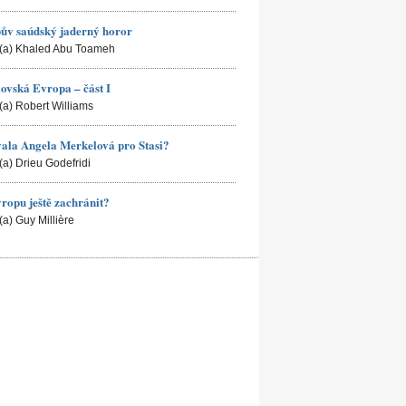
ův saúdský jaderný horor
(a) Khaled Abu Toameh
ovská Evropa – část I
(a) Robert Williams
ala Angela Merkelová pro Stasi?
(a) Drieu Godefridi
ropu ještě zachránit?
(a) Guy Millière