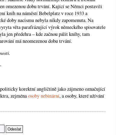
jen omezenou dobu trvání. Kající se Němci postavili
ení knih na náměstí Bebelplatz v roce 1933 a
oxické doby nacismu nebyla nikdy zapomenuta. Na
vyryta věta parafrázující výrok německého spisovatele
yla jen předehra – kde začnou pálit knihy, tam
varování má neomezenou dobu trvání.
nosti.
-
politicky korektní angličtině jako zájmeno označující
ektra, zejména
osoby nebinární
, a osoby, které užívání