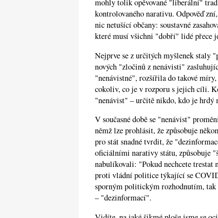
mohly tolik opěvované "liberální" tra
kontrolovaného narativu. Odpověď zní, 
nic netušící občany: soustavné zasahov
které musí všichni "dobří" lidé přece je
Nejprve se z určitých myšlenek staly "
nových "zločinů z nenávisti" zasluhujíc
"nenávistné", rozšířila do takové míry
cokoliv, co je v rozporu s jejich cíli
"nenávist" – určitě nikdo, kdo je hrdý
V současné době se "nenávist" proměni
němž lze prohlásit, že způsobuje něko
pro stát snadné tvrdit, že "dezinformac
oficiálními narativy státu, způsobuje 
nabulíkovali: "Pokud nechcete trestat n
proti vládní politice týkající se COV
sporným politickým rozhodnutím, tak m
– "dezinformací".
Vidíte, na jaké šikmé ploše jsme se oci