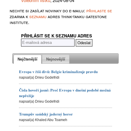
volebním lístku
, 2024-08-04
nechte si zasílat novinky do e-mailu:
přihlaste se
zdarma k
seznamu
adres think-tanku gatestone
institute.
PŘIHLÁSIT SE K SEZNAMU ADRES
Nejčtenější
Nejnovější
Evropa v říši divů: Belgie kriminalizuje pravdu
napsal(a) Drieu Godefridi
Čísla hovoří jasně: Proč Evropa v dnešní podobě možná
nepřežije
napsal(a) Drieu Godefridi
Trumpův saúdský jaderný horor
napsal(a) Khaled Abu Toameh