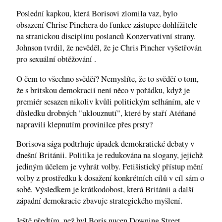
Poslední kapkou, která Borisovi zlomila vaz, bylo
obsazení Chrise Pinchera do funkce zástupce dohlížitele
na stranickou disciplínu poslanců Konzervativní strany.
Johnson tvrdil, že nevěděl, že je Chris Pincher vyšetřován
pro sexuální obtěžování .
O čem to všechno svědčí? Nemyslíte, že to svědčí o tom,
že s britskou demokracií není něco v pořádku, když je
premiér sesazen nikoliv kvůli politickým selháním, ale v
důsledku drobných "uklouznutí", které by staří Atéňané
napravili klepnutím provinilce přes prsty?
Borisova sága podtrhuje úpadek demokratické debaty v
dnešní Británii. Politika je redukována na slogany, jejichž
jediným účelem je vyhrát volby. Fetišistický přístup mění
volby z prostředku k dosažení konkrétních cílů v cíl sám o
sobě. Výsledkem je krátkodobost, která Británii a další
západní demokracie zbavuje strategického myšlení.
Ještě předtím, než byl Boris nucen Downing Street