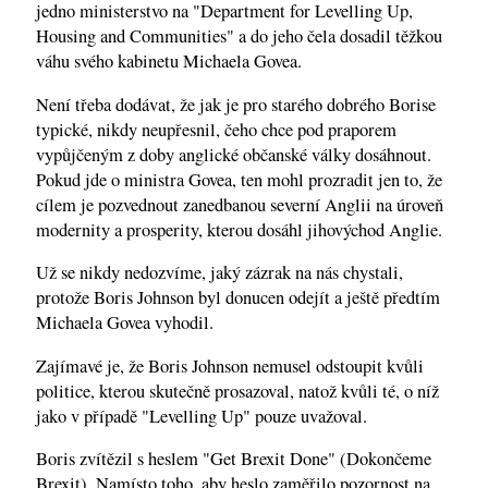
jedno ministerstvo na "Department for Levelling Up,
Housing and Communities" a do jeho čela dosadil těžkou
váhu svého kabinetu Michaela Govea.
Není třeba dodávat, že jak je pro starého dobrého Borise
typické, nikdy neupřesnil, čeho chce pod praporem
vypůjčeným z doby anglické občanské války dosáhnout.
Pokud jde o ministra Govea, ten mohl prozradit jen to, že
cílem je pozvednout zanedbanou severní Anglii na úroveň
modernity a prosperity, kterou dosáhl jihovýchod Anglie.
Už se nikdy nedozvíme, jaký zázrak na nás chystali,
protože Boris Johnson byl donucen odejít a ještě předtím
Michaela Govea vyhodil.
Zajímavé je, že Boris Johnson nemusel odstoupit kvůli
politice, kterou skutečně prosazoval, natož kvůli té, o níž
jako v případě "Levelling Up" pouze uvažoval.
Boris zvítězil s heslem "Get Brexit Done" (Dokončeme
Brexit). Namísto toho, aby heslo zaměřilo pozornost na