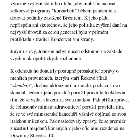
výrazné zvýšení státního dluhu, aby mohl financovat
velkorysé programy "kurzarbeit" během pandemie a
dotovat podniky zasažené Brexitem. K jeho pádu
nepřispěla ani skutečnost, že jeho politika zvýšení daní na
nejvyšší úroveň za celou generaci byla v přímém
protikladu s tradicí Konzervativní strany.
Jinými slovy, Johnson nebyl nucen odstoupit na základě
svých makropolitických rozhodnutí.
K odchodu ho donutily postupně prosakující zprávy o
menších proviněních, kterým staří Řekové říkali
skendein
"
", drobná uklouznutí, a z nichž pochází slovo
skandál. Jeden z jeho poradců porušil pravidla lockdownu
tím, že se vydal vlakem za svou matkou. Pak přišla zpráva,
že Johnsonův ministr zdravotnictví porušil pravidla tím,
že se ve své ministerské kanceláři vášnivě objímal se svou
italskou milenkou. Pak následovaly zprávy, že se premiér
zúčastnil mejdanů konaných v jeho oficiální rezidenci na
Downing Street č. 10.