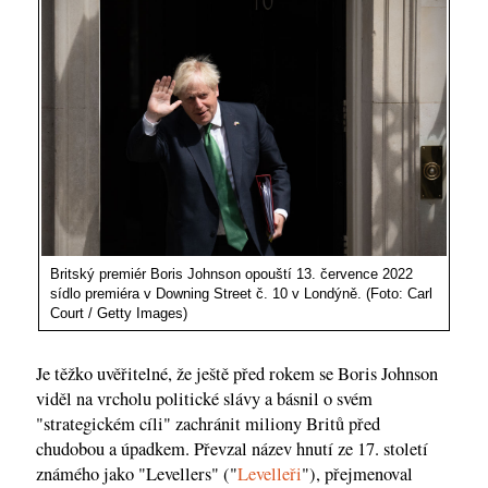
Britský premiér Boris Johnson opouští 13. července 2022
sídlo premiéra v Downing Street č. 10 v Londýně. (Foto: Carl
Court / Getty Images)
Je těžko uvěřitelné, že ještě před rokem se Boris Johnson
viděl na vrcholu politické slávy a básnil o svém
"strategickém cíli" zachránit miliony Britů před
chudobou a úpadkem. Převzal název hnutí ze 17. století
známého jako "Levellers" ("
Levelleři
"), přejmenoval