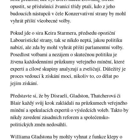
opustit, se příslušníci žvanící třídy ptali, kdo z jeho
budoucích nástupců v čele Konzervativní strany by mohl
vyhrát příští všeobecné volby.
Pokud jde o sira Keira Starmera, předsedu opoziční
Labouristické strany, tak se nikdo neptá, jakou politiku
nabízí, ale zda by mohl vyhrát příští parlamentní volby.
Posedlost volbami a nezájem o skutečnou politiku je
živena každodenními průzkumy veřejného mínění, které
experti a cílové skupiny analyzují a zveličují. Důležitý je
proces vedoucí k získání moci, nikoliv to, co dělat po
jejím získání.
Představte si, že by Disraeli, Gladston, Thatcherová či
Blair každý svůj krok zakládali na průzkumech veřejného
mínění a spekulacích expertů o výsledcích voleb. Takto by
nikdy zavedení zásadních reforem a společensko-
politických změn nedosáhli.
Williama Gladstona by mohly vyhnat z funkce klepy o