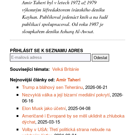
Amir Taheri byl v letech 1972 až 1979
výkonným šéfredaktorem íránského deníku
Kayhan. Publikoval jedenáct knih a na řadě
publikací spolupracoval. Od roku 1987 je
sloupkařem deníku Asharq Al-Awsat.
PŘIHLÁSIT SE K SEZNAMU ADRES
Související témata:
Velká Británie
Nejnovější články od:
Amir Taheri
Trump a bláhový sen Teheránu
, 2026-06-21
Nezvyklá válka a její bizarní mediální pokrytí
, 2026-
06-16
Elon Musk jako účetní
, 2025-04-08
Američané i Evropané by se měli uklidnit a zhluboka
dýchat
, 2025-03-15
Volby v USA: Třetí politická strana nebude na