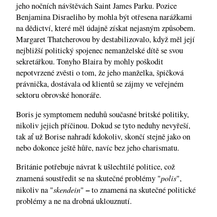
jeho nočních návštěvách Saint James Parku. Pozice
Benjamina Disraeliho by mohla být otřesena narážkami
na dědictví, které měl údajně získat nejasným způsobem.
Margaret Thatcherovou by destabilizovalo, když měl její
nejbližší politický spojenec nemanželské dítě se svou
sekretářkou. Tonyho Blaira by mohly poškodit
nepotvrzené zvěsti o tom, že jeho manželka, špičková
právnička, dostávala od klientů se zájmy ve veřejném
sektoru obrovské honoráře.
Boris je symptomem neduhů současné britské politiky,
nikoliv jejich příčinou. Dokud se tyto neduhy nevyřeší,
tak ať už Borise nahradí kdokoliv, skončí stejně jako on
nebo dokonce ještě hůře, navíc bez jeho charismatu.
Británie potřebuje návrat k ušlechtilé politice, což
polis
znamená soustředit se na skutečné problémy "
",
skendein
–
nikoliv na "
"
to znamená na skutečné politické
problémy a ne na drobná uklouznutí.