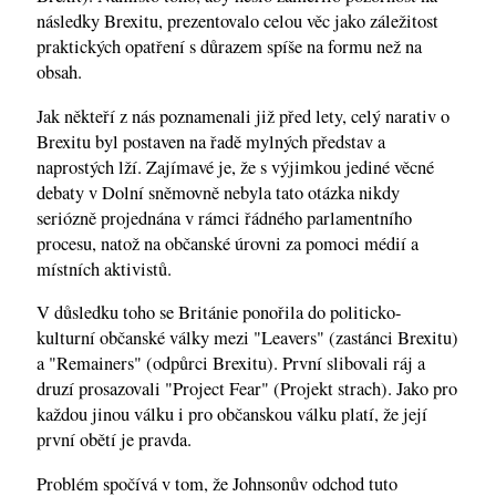
následky Brexitu, prezentovalo celou věc jako záležitost
praktických opatření s důrazem spíše na formu než na
obsah.
Jak někteří z nás poznamenali již před lety, celý narativ o
Brexitu byl postaven na řadě mylných představ a
naprostých lží. Zajímavé je, že s výjimkou jediné věcné
debaty v Dolní sněmovně nebyla tato otázka nikdy
seriózně projednána v rámci řádného parlamentního
procesu, natož na občanské úrovni za pomoci médií a
místních aktivistů.
V důsledku toho se Británie ponořila do politicko-
kulturní občanské války mezi "Leavers" (zastánci Brexitu)
a "Remainers" (odpůrci Brexitu). První slibovali ráj a
druzí prosazovali "Project Fear" (Projekt strach). Jako pro
každou jinou válku i pro občanskou válku platí, že její
první obětí je pravda.
Problém spočívá v tom, že Johnsonův odchod tuto