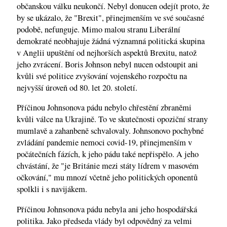
občanskou válku neukončí. Nebyl donucen odejít proto, že
by se ukázalo, že "Brexit", přinejmenším ve své současné
podobě, nefunguje. Mimo malou stranu Liberální
demokraté neobhajuje žádná významná politická skupina
v Anglii upuštění od nejhorších aspektů Brexitu, natož
jeho zvrácení. Boris Johnson nebyl nucen odstoupit ani
kvůli své politice zvyšování vojenského rozpočtu na
nejvyšší úroveň od 80. let 20. století.
Příčinou Johnsonova pádu nebylo chřestění zbraněmi
kvůli válce na Ukrajině. To ve skutečnosti opoziční strany
mumlavě a zahanbeně schvalovaly. Johnsonovo pochybné
zvládání pandemie nemoci covid-19, přinejmenším v
počátečních fázích, k jeho pádu také nepřispělo. A jeho
chvástání, že "je Británie mezi státy lídrem v masovém
očkování," mu mnozí včetně jeho politických oponentů
spolkli i s navijákem.
Příčinou Johnsonova pádu nebyla ani jeho hospodářská
politika. Jako předseda vlády byl odpovědný za velmi