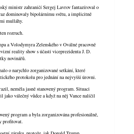
ský ministr zahraničí Sergej Lavrov fantazíroval o
az dominovaly bipolárnímu světu, a implicitně
mi mulláhy.
ten rozruch.
umpa a Volodymyra Zelenského v Oválné pracovně
izní reality show s účastí viceprezidenta J. D.
stky novinářů.
alo o narychlo zorganizované setkání, které
ického protokolu pro jednání na nejvyšší úrovni.
razil, neměla jasně stanovený program. Situaci
vil jako válečný vůdce a když na něj Vance nalíčil
ovený program a byla zorganizována profesionálně,
 profitovat.
nostní záruku, protože, jak Donald Trump