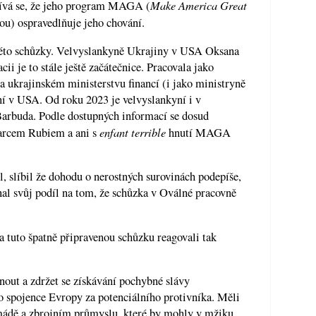
Make America Great
ívá se, že jeho program MAGA (
u) ospravedlňuje jeho chování.
této schůzky. Velvyslankyně Ukrajiny v USA Oksana
i je to stále ještě začátečnice. Pracovala jako
na ukrajinském ministerstvu financí (i jako ministryně
ní v USA. Od roku 2023 je velvyslankyní i v
Barbuda. Podle dostupných informací se dosud
enfant terrible
Marcem Rubiem a ani s
hnutí MAGA
, slíbil že dohodu o nerostných surovinách podepíše,
nal svůj podíl na tom, že schůzka v Oválné pracovně
a tuto špatně připravenou schůzku reagovali tak
nout a zdržet se získávání pochybné slávy
ho spojence Evropy za potenciálního protivníka. Měli
rmádě a zbrojním průmyslu, které by mohly v mžiku