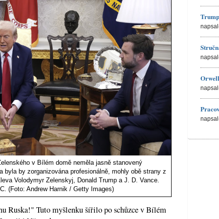
Trump
napsal
Stručn
napsal
Orwell
napsal
Pracov
napsal
elenského v Bílém domě neměla jasně stanovený
a byla by zorganizována profesionálně, mohly obě strany z
Zleva Volodymyr Zelenskyj, Donald Trump a J. D. Vance.
C. (Foto: Andrew Harnik / Getty Images)
nu Ruska!" Tuto myšlenku šířilo po schůzce v Bílém