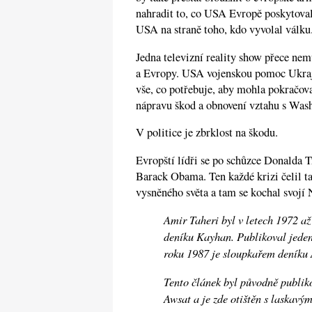
nahradit to, co USA Evropě poskytoval
USA na straně toho, kdo vyvolal válku
Jedna televizní reality show přece ne
a Evropy. USA vojenskou pomoc Ukraji
vše, co potřebuje, aby mohla pokračova
nápravu škod a obnovení vztahu s Was
V politice je zbrklost na škodu.
Evropští lídři se po schůzce Donalda
Barack Obama. Ten každé krizi čelil tak
vysněného světa a tam se kochal svojí
Amir Taheri byl v letech 1972 a
deníku Kayhan. Publikoval jeden
roku 1987 je sloupkařem deníku
Tento článek byl původně publiko
Awsat a je zde otištěn s laskavý