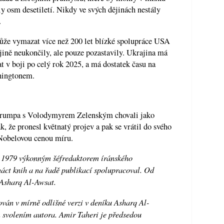
y osm desetiletí. Nikdy ve svých dějinách nestály
.
může vymazat více než 200 let blízké spolupráce USA
ně neukončily, ale pouze pozastavily. Ukrajina má
t v boji po celý rok 2025, a má dostatek času na
hingtonem.
 Trumpa s Volodymyrem Zelenským chovali jako
, že pronesl květnatý projev a pak se vrátil do svého
 Nobelovou cenou míru.
ž 1979 výkonným šéfredaktorem íránského
áct knih a na řadě publikací spolupracoval. Od
 Asharq Al-Awsat.
ván v mírně odlišné verzi v deníku Asharq Al-
m svolením autora. Amir Taheri je předsedou