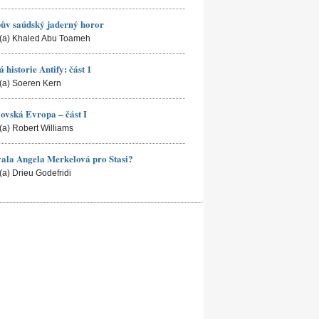
ův saúdský jaderný horor
(a) Khaled Abu Toameh
á historie Antify: část 1
(a) Soeren Kern
ovská Evropa – část I
(a) Robert Williams
ala Angela Merkelová pro Stasi?
(a) Drieu Godefridi