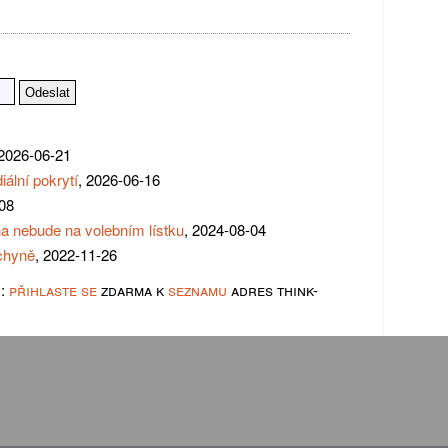
 2026-06-21
iální pokrytí
, 2026-06-16
-08
ana nebude na volebním lístku
, 2024-08-04
uchyně
, 2022-11-26
u:
přihlaste se
zdarma k
seznamu
adres think-