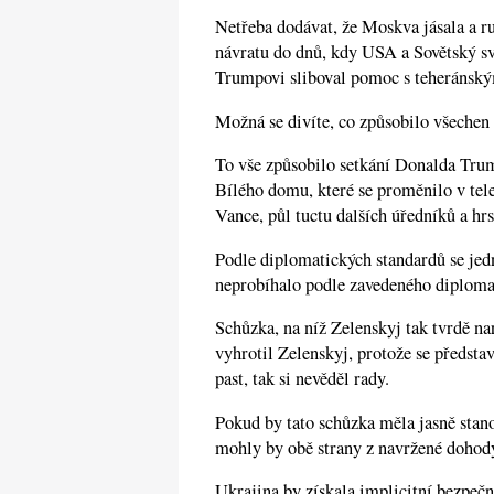
Netřeba dodávat, že Moskva jásala a ru
návratu do dnů, kdy USA a Sovětský sv
Trumpovi sliboval pomoc s teheránský
Možná se divíte, co způsobilo všechen 
To vše způsobilo setkání Donalda Tr
Bílého domu, které se proměnilo v telev
Vance, půl tuctu dalších úředníků a hr
Podle diplomatických standardů se jedn
neprobíhalo podle zavedeného diplomat
Schůzka, na níž Zelenskyj tak tvrdě na
vyhrotil Zelenskyj, protože se předsta
past, tak si nevěděl rady.
Pokud by tato schůzka měla jasně stan
mohly by obě strany z navržené dohody
Ukrajina by získala implicitní bezpeč