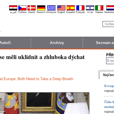
العربية
Čeština
Dansk
Deutsch
Ελληνικά
English
Español
Français
עברית
Italiano
Nederlan
Autoři
Archivy
Seznam a
PŘI
e měli uklidnit a zhluboka dýchat
Nejčte
d Europe: Both Need to Take a Deep Breath
Evropa
napsal
Čísla 
možná 
napsal