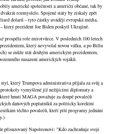
bily americké společnosti a američtí občané, tak by
dvakrát rozmyslelo. Spojené státy by získaly zpět
iard dolarů – tyto částky uvádějí evropská média,
– který prezident Joe Biden poskytl Ukrajině.
ké prospěla role mírotvůrce. V posledních 100 letech
ezidentem, který nevyvolal novou válku, a po Billu
tech) se může stát druhým americkým prezidentem,
 pozemního nasazení amerických vojáků.
tyl, který Trumpova administrativa přijala za svůj a
 protokoly vymyšlené již nežijícími diplomaty a
 které hnutí MAGA považuje za doupě povalečů
ckých daňových poplatníků za politicky korektní
esítkám těchto povalečů, kteří píší programy jednání
y.)
át přisuzovaný Napoleonovi: "Kdo zachraňuje svoji