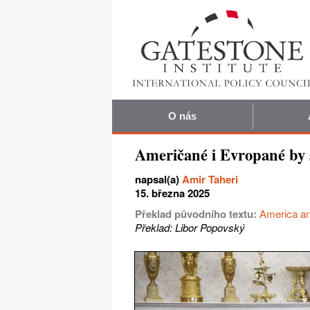
O nás
Američané i Evropané by s
napsal(a)
Amir Taheri
15. března 2025
Překlad původního textu:
America an
Překlad: Libor Popovský