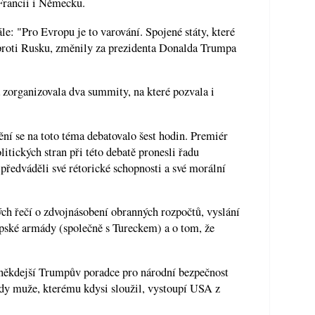
Francii i Německu.
ále: "Pro Evropu je to varování. Spojené státy, které
 proti Rusku, změnily za prezidenta Donalda Trumpa
a zorganizovala dva summity, na které pozvala i
 se na toto téma debatovalo šest hodin. Premiér
litických stran při této debatě pronesli řadu
předváděli své rétorické schopnosti a své morální
ých řečí o zdvojnásobení obranných rozpočtů, vyslání
pské armády (společně s Tureckem) a o tom, že
 někdejší Trumpův poradce pro národní bezpečnost
lády muže, kterému kdysi sloužil, vystoupí USA z