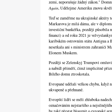
zemi, neporušuje žádný zákon." Domn
Again
, Udělejme Ameriku znovu skvělo
Teď se zaměřme na ukrajinské aktéry 
Markarova je milá dáma, ale v diplomaci
investiční bankéřka, později působila 
financí) a od roku 2021 je velvyslanky
karibském ostrovním státu Antigua a 
nesetkala ani s ministrem zahraničí 
Elonem Muskem.
Později se Zelenskyj Trumpovi omluvil
a nabídl příměří, čímž implicitně přiz
Bílého domu ztroskotala.
Evropané udělali velkou chybu, když n
ukvapeně a přehnaně.
Evropští lídři se měli zhluboka nadech
označováním nejstaršího a nejsilnější
by také přestat blouznit o evropské a