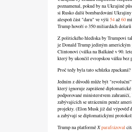
poznamenal, pokud by na Ukrajině půso
si Rusko další bombardování Ukrajiny 
alespoň část "daru" ve výši
54
až
60
mil
Trump hovoří o 350 miliardách dolarů 
Z politického hlediska by Trumpovi ta
je Donald Trump jediným americkým pr
Clintonovi (válka na Balkáně v 90. le
který by ukončil evropskou válku bez
Proč tedy byla tato schůzka zpackaná?
Jedním z důvodů může být "revoluční" s
který ignoruje zaprášené diplomatické
podporované ministerstvem zahraničí,
zabývajících se utrácením peněz ameri
projekty. (Elon Musk již dal výpověď d
a zabývají se diplomatickými protokol
X
Trump na platformě
parafrázoval
cit