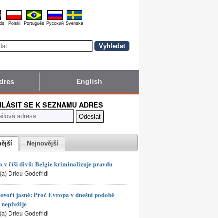
ds
Polski
Português
Pyccĸий
Svenska
dres
English
HLÁSIT SE K SEZNAMU ADRES
nější
Nejnovější
 v říši divů: Belgie kriminalizuje pravdu
(a) Drieu Godefridi
hovoří jasně: Proč Evropa v dnešní podobě
nepřežije
(a) Drieu Godefridi