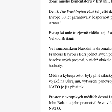
domě mnoho komentátorů v Británii, 
The Washington Post
Deník
šel ještě d
Evropě 80 let garantovaly bezpečnost
stranu."
Evropská unie to zjevně viděla stejně 
Velkou Británii.
Ve francouzském Národním shromáždění
François Bayrou i lídři jednotlivých po
bezobsažných projevů, v nichž okázale 
hodnoty.
Média a kyberprostor byly plné siláck
vojáků na Ukrajinu, vytvoření panevro
NATO je již přežitek.
Prostor v evropských médiích dostal i
John Bolton a jeho proroctví, že za v
NATO.