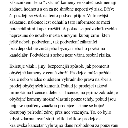
zákazníkem. Jeho "vzácné" kameny ve skutečnosti nemají
žádnou hodnotu a on za ně shrábne nepoctivý zisk. Dříve
či později se však na tento podvod přijde. Vnímavější
zákazníci nakonec lest odhalí a tato informace se mezi
potenciálními kupci rozšíří. A pokud se podvodník rychle
nepřesune do nového města s novými kupujícími, kteří
ještě nebyli podvedeni, tak podvedení zákazníci
pravděpodobně zničí jeho byznys nebo ho pověsí na
kandelábr. Podvádění s sebou nese vážná osobní rizika.
Existuje však i jiný, bezpečnější způsob, jak proměnit
obyčejné kameny v cenné zboží. Prodejce může požádat
krále nebo vládce o udělení výhradního práva na sběr a
prodej obyčejných kamenů. Pokud je prodejci taková
mimořádná licence udělena – licence, na jejímž základě je
obyčejné kameny možné vlastnit pouze tehdy, pokud jsou
nejprve opatřeny značkou prodejce – stane se hojně
dostupný přírodní zdroj přes noc vzácným. To, co bylo
kdysi zdarma, nyní stojí tolik, kolik se prodejce a
královská kancelář vybírající daně rozhodnou za používání