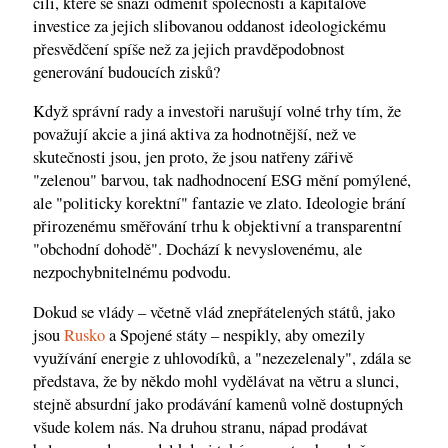
cíli, které se snaží odměnit společnosti a kapitálové
investice za jejich slibovanou oddanost ideologickému
přesvědčení spíše než za jejich pravděpodobnost
generování budoucích zisků?
Když správní rady a investoři narušují volné trhy tím, že
považují akcie a jiná aktiva za hodnotnější, než ve
skutečnosti jsou, jen proto, že jsou natřeny zářivě
"zelenou" barvou, tak nadhodnocení ESG mění pomýlené,
ale "politicky korektní" fantazie ve zlato. Ideologie brání
přirozenému směřování trhu k objektivní a transparentní
"obchodní dohodě". Dochází k nevyslovenému, ale
nezpochybnitelnému podvodu.
Dokud se vlády – včetně vlád znepřátelených států, jako
jsou
Rusko
a Spojené státy – nespikly, aby omezily
využívání energie z uhlovodíků, a "nezezelenaly", zdála se
představa, že by někdo mohl vydělávat na větru a slunci,
stejně absurdní jako prodávání kamenů volně dostupných
všude kolem nás. Na druhou stranu, nápad prodávat