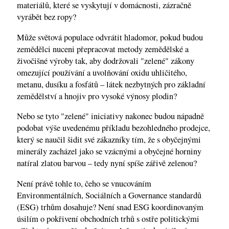
materiálů, které se vyskytují v domácnosti, zázračně
vyrábět bez ropy?
Může světová populace odvrátit hladomor, pokud budou
zemědělci nuceni přepracovat metody zemědělské a
živočišné výroby tak, aby dodržovali "zelené" zákony
omezující používání a uvolňování oxidu uhličitého,
metanu, dusíku a fosfátů – látek nezbytných pro základní
zemědělství a hnojiv pro vysoké výnosy plodin?
Nebo se tyto "zelené" iniciativy nakonec budou nápadně
podobat výše uvedenému příkladu bezohledného prodejce,
který se naučil šidit své zákazníky tím, že s obyčejnými
minerály zacházel jako se vzácnými a obyčejné horniny
natíral zlatou barvou – tedy nyní spíše zářivě zelenou?
Není právě tohle to, čeho se vnucováním
Environmentálních, Sociálních a Governance standardů
(ESG) trhům dosahuje? Není snad ESG koordinovaným
úsilím o pokřivení obchodních trhů s ostře politickými