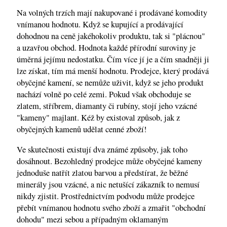
Na volných trzích mají nakupované i prodávané komodity
vnímanou hodnotu. Když se kupující a prodávající
dohodnou na ceně jakéhokoliv produktu, tak si "plácnou"
a uzavřou obchod. Hodnota každé přírodní suroviny je
úměrná jejímu nedostatku. Čím více jí je a čím snadněji ji
lze získat, tím má menší hodnotu. Prodejce, který prodává
obyčejné kamení, se nemůže uživit, když se jeho produkt
nachází volně po celé zemi. Pokud však obchoduje se
zlatem, stříbrem, diamanty či rubíny, stojí jeho vzácné
"kameny" majlant. Kéž by existoval způsob, jak z
obyčejných kamenů udělat cenné zboží!
Ve skutečnosti existují dva známé způsoby, jak toho
dosáhnout. Bezohledný prodejce může obyčejné kameny
jednoduše natřít zlatou barvou a předstírat, že běžné
minerály jsou vzácné, a nic netušící zákazník to nemusí
nikdy zjistit. Prostřednictvím podvodu může prodejce
přebít vnímanou hodnotu svého zboží a zmařit "obchodní
dohodu" mezi sebou a případným oklamaným