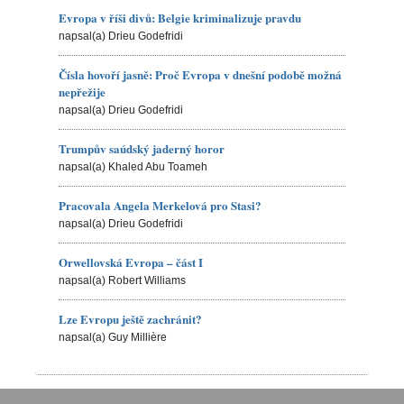
Evropa v říši divů: Belgie kriminalizuje pravdu
napsal(a) Drieu Godefridi
Čísla hovoří jasně: Proč Evropa v dnešní podobě možná
nepřežije
napsal(a) Drieu Godefridi
Trumpův saúdský jaderný horor
napsal(a) Khaled Abu Toameh
Pracovala Angela Merkelová pro Stasi?
napsal(a) Drieu Godefridi
Orwellovská Evropa – část I
napsal(a) Robert Williams
Lze Evropu ještě zachránit?
napsal(a) Guy Millière