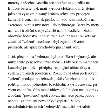
motory a všechna vozidla pro spotřebitele jezdila na
lithiové baterie, pak mají výrobci elektromobilů, stejně
jako náš výše zmiňovaný králem schválený prodejce
kamenů, licenci na tisk peněz. Ti, kdo včas naskočili na
"zelenou" vlnu a investovali do technologií, které by měly
nahradit tradiční stroje závislé na uhlovodících, získali
obrovské bohatství. Zdá se, že hlavní hnací silou většiny
zastánců "zelené" revoluce nebyl zájem o životní
prostředí, ale spíše prachobyčejná chamtivost.
Jistě, přechod na "zelenou" byl pro některé výnosný, ale
může tento penězovod trvat věčně? Tady ovšem máme ten
kouzelný proutek – předpisy regulující uhlovodíky a
systém emisních povolenek. Pokud by vládou preferovaní
"zelení" prodejci potřebovali ještě více zbohatnout, tak
politici mohou jednoduše bezohledně zvýšit cenu energií
všem ostatním. Čím méně uhlovodíků budou mít podniky
a občané "povoleno" spotřebovat, tím více peněz budou
ochotni za "emisní povolenky" zaplatit. Vlády
prostřednictvím svých "zelených" mandátů vytvářejí