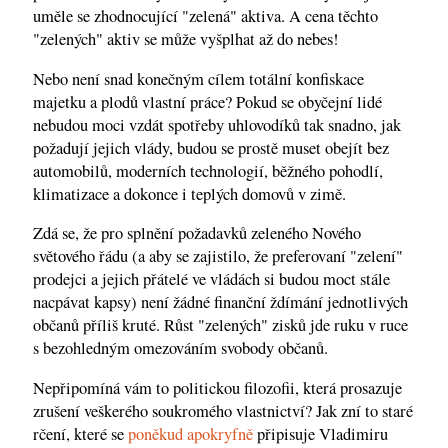
uměle se zhodnocující "zelená" aktiva. A cena těchto
"zelených" aktiv se může vyšplhat až do nebes!
Nebo není snad konečným cílem totální konfiskace
majetku a plodů vlastní práce? Pokud se obyčejní lidé
nebudou moci vzdát spotřeby uhlovodíků tak snadno, jak
požadují jejich vlády, budou se prostě muset obejít bez
automobilů, moderních technologií, běžného pohodlí,
klimatizace a dokonce i teplých domovů v zimě.
Zdá se, že pro splnění požadavků zeleného Nového
světového řádu (a aby se zajistilo, že preferovaní "zelení"
prodejci a jejich přátelé ve vládách si budou moct stále
nacpávat kapsy) není žádné finanční ždímání jednotlivých
občanů příliš kruté. Růst "zelených" zisků jde ruku v ruce
s bezohledným omezováním svobody občanů.
Nepřipomíná vám to politickou filozofii, která prosazuje
zrušení veškerého soukromého vlastnictví? Jak zní to staré
rčení, které se
poněkud apokryfně
připisuje Vladimiru