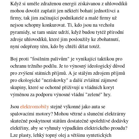
Když si uměle zdraženou energii získávanou z uhlovodíků
mohou dovolit zaplatit jen někteří bohatí jednotlivci a
firmy, tak jim začínající podnikatelé a malé firmy už
nejsou schopny konkurovat. Ti, kdo jsou na vrcholu
pyramidy, se tam snáze udrží, když budou tytéž přírodní
zdroje uhlovodíků, které jim posloužily ke zbohatnutí,
nyní odepřeny těm, kdo by chtěli dělat totéž.
Boj proti "fosilním palivům" je vynikající taktikou pro
ochranu tržního podílu. Je to výnosný ideologický důvod
pro zvýšení státních příjmů. A je stálým zdrojem příjmů
pro ekologické "neziskovky" a další zvláštní zájmové
skupiny, které se ochotně přiživují u vládních koryt
výměnou za podporu výnosné vládní "zelené" hry.
Jsou
elektromobily
stejně výkonné jako auta se
spalovacími motory? Mohou větrné a sluneční elektrárny
skutečně poskytnout státům dostatečně spolehlivé dodávky
elektřiny, aby se vyhnuly výpadkům elektrického proudu?
Lze plasty, lehký topný olej a většinu syntetických