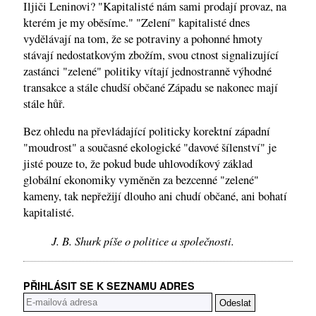
Iljiči Leninovi? "Kapitalisté nám sami prodají provaz, na
kterém je my oběsíme." "Zelení" kapitalisté dnes
vydělávají na tom, že se potraviny a pohonné hmoty
stávají nedostatkovým zbožím, svou ctnost signalizující
zastánci "zelené" politiky vítají jednostranně výhodné
transakce a stále chudší občané Západu se nakonec mají
stále hůř.
Bez ohledu na převládající politicky korektní západní
"moudrost" a současné ekologické "davové šílenství" je
jisté pouze to, že pokud bude uhlovodíkový základ
globální ekonomiky vyměněn za bezcenné "zelené"
kameny, tak nepřežijí dlouho ani chudí občané, ani bohatí
kapitalisté.
J. B. Shurk píše o politice a společnosti.
PŘIHLÁSIT SE K SEZNAMU ADRES