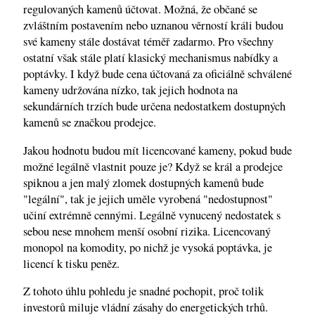
regulovaných kamenů účtovat. Možná, že občané se
zvláštním postavením nebo uznanou věrností králi budou
své kameny stále dostávat téměř zadarmo. Pro všechny
ostatní však stále platí klasický mechanismus nabídky a
poptávky. I když bude cena účtovaná za oficiálně schválené
kameny udržována nízko, tak jejich hodnota na
sekundárních trzích bude určena nedostatkem dostupných
kamenů se značkou prodejce.
Jakou hodnotu budou mít licencované kameny, pokud bude
možné legálně vlastnit pouze je? Když se král a prodejce
spiknou a jen malý zlomek dostupných kamenů bude
"legální", tak je jejich uměle vyrobená "nedostupnost"
učiní extrémně cennými. Legálně vynucený nedostatek s
sebou nese mnohem menší osobní rizika. Licencovaný
monopol na komodity, po nichž je vysoká poptávka, je
licencí k tisku peněz.
Z tohoto úhlu pohledu je snadné pochopit, proč tolik
investorů miluje vládní zásahy do energetických trhů.