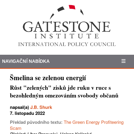
NAVIGAČNÍ NABÍDKA
Šmelina se zelenou energií
Růst "zelených" zisků jde ruku v ruce s
bezohledným omezováním svobody občanů
napsal(a)
J.B. Shurk
7. listopadu 2022
Překlad původního textu:
The Green Energy Profiteering
Scam
Překlad: Libor Popovský, Helena Kolínská