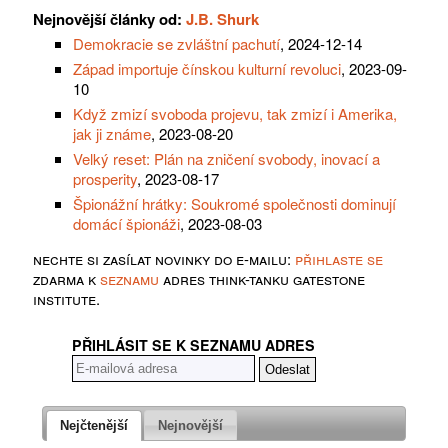
Nejnovější články od:
J.B. Shurk
Demokracie se zvláštní pachutí
, 2024-12-14
Západ importuje čínskou kulturní revoluci
, 2023-09-
10
Když zmizí svoboda projevu, tak zmizí i Amerika,
jak ji známe
, 2023-08-20
Velký reset: Plán na zničení svobody, inovací a
prosperity
, 2023-08-17
Špionážní hrátky: Soukromé společnosti dominují
domácí špionáži
, 2023-08-03
nechte si zasílat novinky do e-mailu:
přihlaste se
zdarma k
seznamu
adres think-tanku gatestone
institute.
PŘIHLÁSIT SE K SEZNAMU ADRES
Nejčtenější
Nejnovější