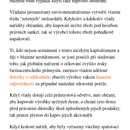
balenou vodu vypadal kdysi také naprosto absurdně.
Vládami prosazovaný environmentalismus vytvořil vlastní
třídu "zelených" miliardářů. Kdykoliv a kdekoliv vlády
nařídily občanům, aby kupovali určité zboží pod hrozbou
právních sankcí, tak se výrobci tohoto zboží pohádkově
napakovali.
Ti, kdo nejsou seznámeni s tímto mrzkým kapitalismem a
žijí v blažené nevědomosti, se jistě poučili při sledování
toho, jak globální nařízení o očkování zvýšilo zisky
farmaceutického průmyslu, zatímco vládou udělené
doložky o odškodnění
zbavili výrobce vakcín
finanční
odpovědnosti
za případné následné zdravotní potíže.
Když vlády dotují celá průmyslová odvětví, nutí občany,
aby kupovali výrobky určitých firem, a chrání tyto firmy
před právními důsledky škod způsobených jejich produkty,
tak peníze plynou do kapes jejich akcionářů.
Když králové nařídí, aby byly vyřazeny všechny spalovací