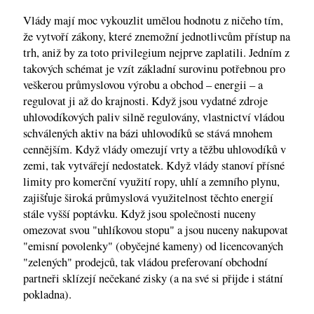
Vlády mají moc vykouzlit umělou hodnotu z ničeho tím,
že vytvoří zákony, které znemožní jednotlivcům přístup na
trh, aniž by za toto privilegium nejprve zaplatili. Jedním z
takových schémat je vzít základní surovinu potřebnou pro
veškerou průmyslovou výrobu a obchod – energii – a
regulovat ji až do krajnosti. Když jsou vydatné zdroje
uhlovodíkových paliv silně regulovány, vlastnictví vládou
schválených aktiv na bázi uhlovodíků se stává mnohem
cennějším. Když vlády omezují vrty a těžbu uhlovodíků v
zemi, tak vytvářejí nedostatek. Když vlády stanoví přísné
limity pro komerční využití ropy, uhlí a zemního plynu,
zajišťuje široká průmyslová využitelnost těchto energií
stále vyšší poptávku. Když jsou společnosti nuceny
omezovat svou "uhlíkovou stopu" a jsou nuceny nakupovat
"emisní povolenky" (obyčejné kameny) od licencovaných
"zelených" prodejců, tak vládou preferovaní obchodní
partneři sklízejí nečekané zisky (a na své si přijde i státní
pokladna).