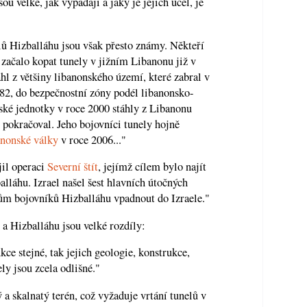
sou velké, jak vypadají a jaký je jejich účel, je
lů Hizballáhu jsou však přesto známy. Někteří
 začalo kopat tunely v jižním Libanonu již v
táhl z většiny libanonského území, které zabral v
82, do bezpečnostní zóny podél libanonsko-
lské jednotky v roce 2000 stáhly z Libanonu
 pokračoval. Jeho bojovníci tunely hojně
anonské války
v roce 2006..."
jil operaci
Severní štít
, jejímž cílem bylo najít
alláhu. Izrael našel šest hlavních útočných
cům bojovníků Hizballáhu vpadnout do Izraele."
a Hizballáhu jsou velké rozdíly:
ce stejné, tak jejich geologie, konstrukce,
ly jsou zcela odlišné."
a skalnatý terén, což vyžaduje vrtání tunelů v