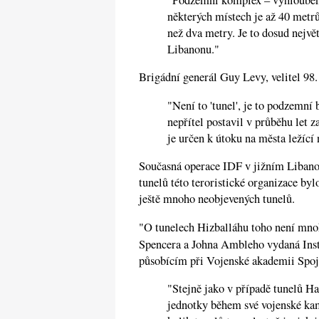
některých místech je až 40 metr
než dva metry. Je to dosud nejvě
Libanonu."
Brigádní generál Guy Levy, velitel 98
"Není to 'tunel', je to podzemní
nepřítel postavil v průběhu let 
je určen k útoku na města ležící 
Současná operace IDF v jižním Libano
tunelů této teroristické organizace by
ještě mnoho neobjevených tunelů.
"O tunelech Hizballáhu toho není mn
Spencera a Johna Ambleho vydaná Inst
působícím při Vojenské akademii Spoj
"Stejně jako v případě tunelů H
jednotky během své vojenské kam