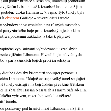
y jsou poblíž hranice s Izraelem, umožňují jednotkám
c v jižním Libanonu až k izraelské hranici, což jim
 podobné útoku Hamásu ze 7. října. Tyto tunely byly
ci k
obsazení
Galileje – severní části Izraele.
sou vybudované ve vesnicích a na různých místech v
ní partyzánského boje proti izraelským jednotkám
entra a podzemní základny, a také k přípravě
 naplněné výbušninami vybudované u izraelských
vesnic v jižním Libanonu. Hizballáh je má v úmyslu
ebo v partyzánských bojích proti izraelským
y dlouhé i desítky kilometrů spojující pevnosti a
celém Libanonu. Údajně existuje velký tunel spojující
é tunely existují i na bejrútském převážně ší'itském
ůdci Hizballáhu Hassan Nasralláh a Hášim Safí ad-Dín.
ěžkého vybavení, raket, bojovníků, a některé
itř tunelu.
jsou postaveny pod hranicí mezi Libanonem a Sýrií a