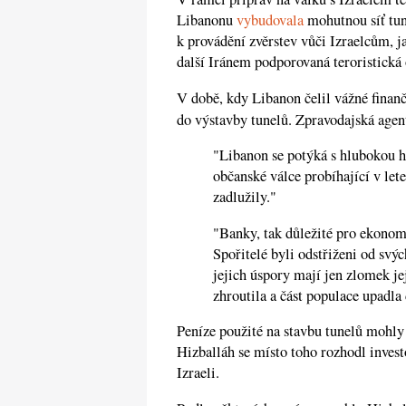
Libanonu
vybudovala
mohutnou síť tun
k provádění zvěrstev vůči Izraelcům, j
další Iránem podporovaná teroristická 
V době, kdy Libanon čelil vážné finanč
do výstavby tunelů. Zpravodajská age
"Libanon se potýká s hlubokou h
občanské válce probíhající v let
zadlužily."
"Banky, tak důležité pro ekonom
Spořitelé byli odstřiženi od svý
jejich úspory mají jen zlomek j
zhroutila a část populace upadla
Peníze použité na stavbu tunelů mohly 
Hizballáh se místo toho rozhodl invest
Izraeli.