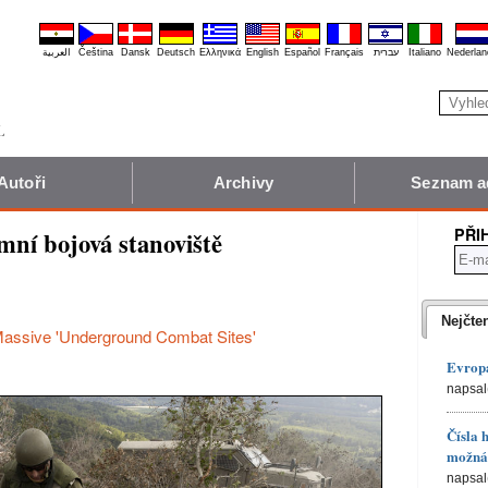
العربية
Čeština
Dansk
Deutsch
Ελληνικά
English
Español
Français
עברית
Italiano
Nederlan
Autoři
Archivy
Seznam a
PŘI
ní bojová stanoviště
Nejčte
assive 'Underground Combat Sites'
Evropa
napsal
Čísla 
možná 
napsal