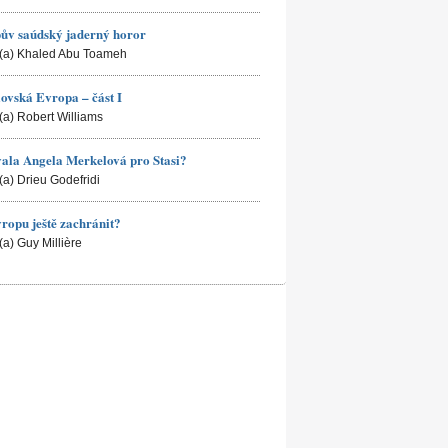
ův saúdský jaderný horor
(a) Khaled Abu Toameh
ovská Evropa – část I
(a) Robert Williams
ala Angela Merkelová pro Stasi?
(a) Drieu Godefridi
ropu ještě zachránit?
(a) Guy Millière