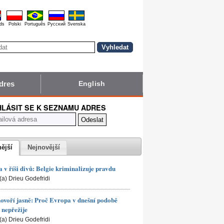
ds
Polski
Português
Pyccĸий
Svenska
dres
English
HLÁSIT SE K SEZNAMU ADRES
nější
Nejnovější
 v říši divů: Belgie kriminalizuje pravdu
(a) Drieu Godefridi
hovoří jasně: Proč Evropa v dnešní podobě
nepřežije
(a) Drieu Godefridi