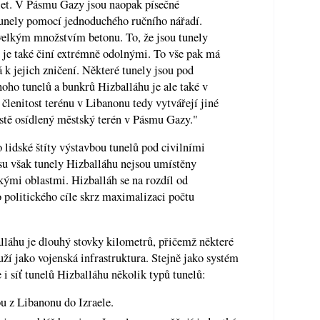
let. V Pásmu Gazy jsou naopak písečné
tunely pomocí jednoduchého ručního nářadí.
 velkým množstvím betonu. To, že jsou tunely
 je také činí extrémně odolnými. To vše pak má
 k jejich zničení. Některé tunely jsou pod
oho tunelů a bunkrů Hizballáhu je ale také v
lenitost terénu v Libanonu tedy vytvářejí jiné
stě osídlený městský terén v Pásmu Gazy."
o lidské štíty výstavbou tunelů pod civilními
su však tunely Hizballáhu nejsou umístěny
ými oblastmi. Hizballáh se na rozdíl od
politického cíle skrz maximalizaci počtu
alláhu je dlouhý stovky kilometrů, přičemž některé
uží jako vojenská infrastruktura. Stejně jako systém
 síť tunelů Hizballáhu několik typů tunelů:
ou z Libanonu do Izraele.