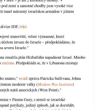
ů pod zemí a samotné chodby jsou vysoké více
tší tunel nalezený izraelskou armádou v jižním
. divize IDF,
řekl
:
 bojové stanoviště, velmi významné, které
za účelem invaze do Izraele – předpokládáme, že
na severu Izraele."
nu zmařila plán Hizballáhu napadnout Izrael. Mnoho
lo
zničeno
. Předpokládá se, že v Libanonu existuje
oho známo,"
uvádí
zpráva Patricka Sullivana, Johna
Modern War Institute
itutem moderní války (
)
ených států amerických (West Point)."
amásu v Pásmu Gazy, s nimiž se izraelské
paně potýkaly, jediný způsob, jak se dozvědět,