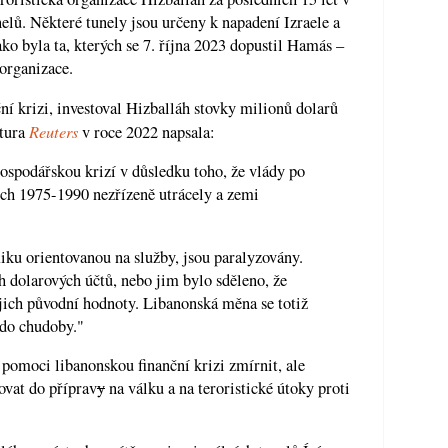
elů. Některé tunely jsou určeny k napadení Izraele a
ako byla ta, kterých se 7. října 2023 dopustil Hamás –
organizace.
ní krizi, investoval Hizballáh stovky milionů dolarů
Reuters
ntura
v roce 2022 napsala:
ospodářskou krizí v důsledku toho, že vlády po
ech 1975-1990 nezřízeně utrácely a zemi
iku orientovanou na služby, jsou paralyzovány.
ch dolarových účtů, nebo jim bylo sděleno, že
ejich původní hodnoty. Libanonská měna se totiž
 do chudoby."
pomoci libanonskou finanční krizi zmírnit, ale
ovat do příprav
y
na válku a na teroristické útoky proti