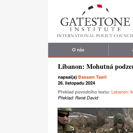
O nás
Libanon: Mohutná podzem
napsal(a)
Bassam Tawil
26. listopadu 2024
Překlad původního textu:
Lebanon: M
Překlad: René David