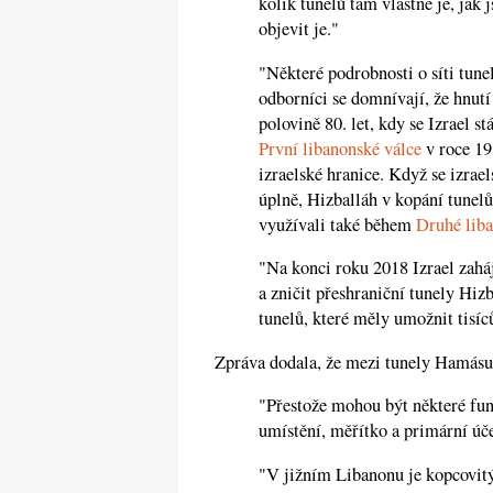
kolik tunelů tam vlastně je, jak j
objevit je."
"Některé podrobnosti o síti tune
odborníci se domnívají, že hnutí
polovině 80. let, kdy se Izrael s
První libanonské válce
v roce 19
izraelské hranice. Když se izrae
úplně, Hizballáh v kopání tunelů
využívali také během
Druhé lib
"Na konci roku 2018 Izrael zahá
a zničit přeshraniční tunely Hizb
tunelů, které měly umožnit tisí
Zpráva dodala, že mezi tunely Hamásu 
"Přestože mohou být některé funk
umístění, měřítko a primární úče
"V jižním Libanonu je kopcovitý 