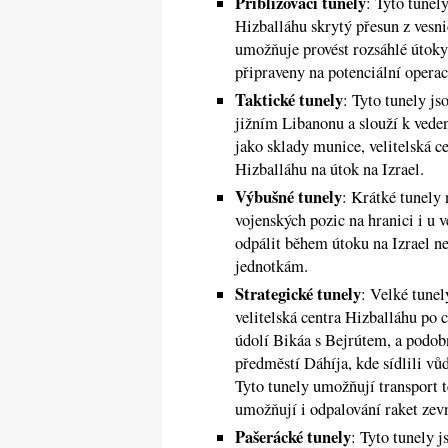
Přibližovací tunely
: Tyto tunel
Hizballáhu skrytý přesun z vesni
umožňuje provést rozsáhlé útoky
připraveny na potenciální opera
Taktické tunely
: Tyto tunely j
jižním Libanonu a slouží k vede
jako sklady munice, velitelská c
Hizballáhu na útok na Izrael.
Výbušné tunely
: Krátké tunely
vojenských pozic na hranici i u 
odpálit během útoku na Izrael n
jednotkám.
Strategické tunely
: Velké tunel
velitelská centra Hizballáhu po 
údolí Bikáa s Bejrútem, a podobn
předměstí Dáhíja, kde sídlili v
Tyto tunely umožňují transport t
umožňují i odpalování raket zevn
Pašerácké tunely
: Tyto tunely 