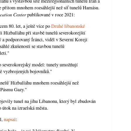
áhu s výstavbou sítě meziregionálních tunelů Írán a
je přitom mnohem rozsáhlejší než síť tunelů Hamásu.
ation Center
publikované v roce 2021:
em 80. let, a ještě více po
Druhé libanonské
Hizballáhu při stavbě tunelů severokorejští
ný a podporovaný Íránci, viděl v Severní Koreji
sáhlé zkušenosti se stavbou tunelů
etí."
o severokorejský model: tunely umožňují
ně vyzbrojených bojovníků."
unelů' Hizballáhu mnohem rozsáhlejší než
 Pásmu Gazy."
bjevily tunel na jihu Libanonu, který byl zbudován
 útok na izraelská města.
il,
napsal
:
 v hoře – je asi 2 kilometry dlouhý. V