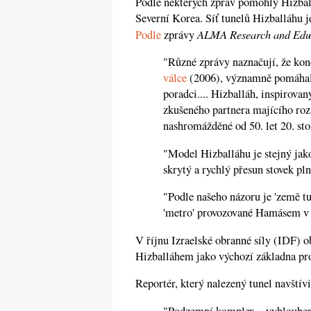
Podle některých zpráv pomohly Hizball
Severní Korea. Síť tunelů Hizballáhu 
ALMA Research and Educ
Podle
zprávy
"Různé zprávy naznačují, že konc
válce
(2006), významně pomáhali 
poradci.... Hizballáh, inspirova
zkušeného partnera majícího roz
nashromážděné od 50. let 20. stol
"Model Hizballáhu je stejný jak
skrytý a rychlý přesun stovek pl
"Podle našeho názoru je 'země t
'metro' provozované Hamásem v
V říjnu Izraelské obranné síly (IDF) o
Hizballáhem jako výchozí základna pro
Reportér, který nalezený tunel navštív
"Podzemní komplex – vyhloubený