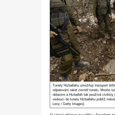
Tunely Hizballáhu umožňují transport těžk
odpalování raket zevnitř tunelu. Mnoho tun
oblastmi a Hizballáh tak používá civilisty 
vedoucí do tunelu Hizballáhu poblíž měste
Levy / Getty Images)
V rámci příprav na válku s Izraelem te