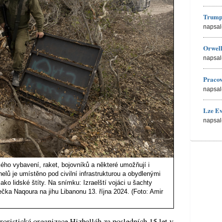
Trump
napsal
Orwell
napsal
Pracov
napsal
Lze Ev
napsal
ého vybavení, raket, bojovníků a některé umožňují i
elů je umístěno pod civilní infrastrukturou a obydlenými
jako lidské štíty. Na snímku: Izraelští vojáci u šachty
čka Naqoura na jihu Libanonu 13. října 2024. (Foto: Amir
roristická organizace Hizballáh za posledních 15 let v