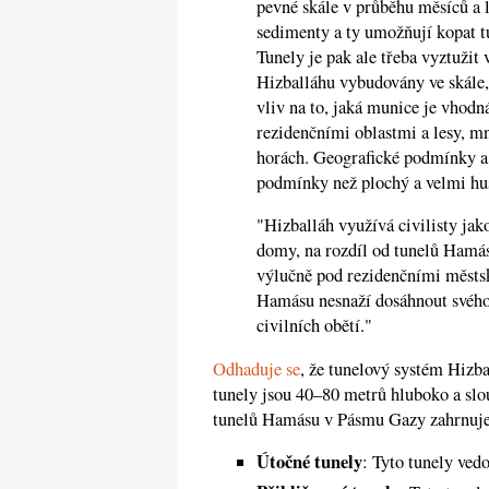
pevné skále v průběhu měsíců a 
sedimenty a ty umožňují kopat 
Tunely je pak ale třeba vyztužit
Hizballáhu vybudovány ve skále,
vliv na to, jaká munice je vhodná
rezidenčními oblastmi a lesy, mn
horách. Geografické podmínky a č
podmínky než plochý a velmi hu
"Hizballáh využívá civilisty jak
domy, na rozdíl od tunelů Hamá
výlučně pod rezidenčními městsk
Hamásu nesnaží dosáhnout svého 
civilních obětí."
Odhaduje se
, že tunelový systém Hizb
tunely jsou 40–80 metrů hluboko a ​​slo
tunelů Hamásu v Pásmu Gazy zahrnuje i
Útočné tunely
: Tyto tunely ved