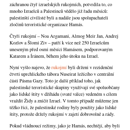
záchranou čtyř izraelských rukojmích, potvrdila to, co
mnoho Izraelců a Palestinců vědělo již řadu měsíců:
palestinští civilisté byli a nadále jsou spolupachateli
zločinů teroristické organizace Hamás.
Čtyři rukojmí – Noa Argamani, Almog Meir Jan, Andrej
Kozlov a Šlomi Ziv – patří k více než 250 Izraelcům
uneseným před osmi měsíci Hamásem, podporovaným
Katarem a Íránem, během jeho útoku na Izrael.
Nyní vyšlo najevo, že
rukojmí
byli drženi v rezidenční
čtvrti uprchlického tábora Nuseirat ležícího v centrální
části Pásma Gazy. Toto je další příklad toho, jak
palestinské teroristické skupiny využívají své spoluobčany
jako lidské štíty v džihádu (svaté válce) vedeném s cílem
vraždit Židy a zničit Izrael. V tomto případě můžeme jen
těžko říci, že palestinské rodiny byly použity jako lidské
štíty, protože držely rukojmí v zajetí dobrovolně a rády.
Pokud vládnoucí režimy, jako je Hamás, nechtějí, aby byli