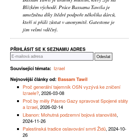
Blízkém východě. Práce Bassama Tawila je
umožněna díky štědré podpoře několika dárců,
kteří si přáli zůstat v anonymitě. Gatestone je
jim velmi vděčný.
PŘIHLÁSIT SE K SEZNAMU ADRES
Související témata:
Izrael
Nejnovější články od:
Bassam Tawil
Proč generální tajemník OSN vyzývá ke zničení
Izraele?
, 2026-03-08
Proč by měly Pásmo Gazy spravovat Spojené státy
a Izrael
, 2026-02-14
Libanon: Mohutná podzemní bojová stanoviště
,
2024-11-26
Palestinská tradice oslavování smrti Židů
, 2024-10-
26