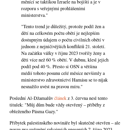
měnící se taktikou Izraele na bojišti a je v
rozporu s veřejnými prohlášeními
ministerstva."
"Tento trend je důležitý, protože podíl žen a
dětí na celkovém počtu obětí je nejlepším
dostupným údajem o počtu civilních obětí v
jednom z nejničivějších konfliktů 21. století.
Na začátku války v říjnu 2023 tvořily ženy a
děti více než 60 % obětí. V dubnu, klesl jejich
podíl pod 40 %. Přesto si OSN a většina
médií tohoto posunu celé měsíce nevšimly a
ministerstvo zdravotnictví Hamásu se to nijak
nesnažilo uvést na pravou míru."
Poslední Al-Džamalův
článek
z 3. června nesl tento
titulek: "Můj dům bude vždy otevřený – příběhy z
obleženého Pásma Gazy."
Příbytek palestinského novináře byl skutečně otevřen – ale
pouze pro uvěznění rukojmích unesených 7. října 2023