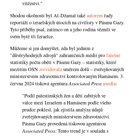
vítězství."
Shodou okolností byl Al-Džamal také
autorem
řady
reportáží o izraelských útocích na civilisty v Pásmu Gazy.
Tyto příběhy psal, zatímco on a jeho rodina věznili ve
svém bytě tři Izraelce.
Můžeme si jen domýšlet, zda byl jedním z
"důvěryhodných zdrojů" zahraničních médií pro
falešné
statistiky počtu obětí v Pásmu Gazy – statistiky, které
mezitím OSN
zrevidovala
směrem dolů – zveřejňovaných
ministerstvem zdravotnictví kontrolovaným Hamásem. 3.
Associated Press
června 2024 tisková agentura
uvedla
:
"Podíl palestinských žen a dětí zabitých ve
válce mezi Izraelem a Hamásem podle všeho
prudce poklesl, jak zjistila analýza údajů
zveřejňovaných ministerstvem zdravotnictví
Pásma Gazy provedená tiskovou agenturou
Associated Press
. Tento trend je v souladu s