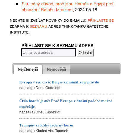
Skutečný důvod, proč jsou Hamás a Egypt proti
obsazení Rafahu Izraelem
, 2024-05-18
nechte si zasílat novinky do e-mailu:
přihlaste se
zdarma k
seznamu
adres think-tanku gatestone
institute.
PŘIHLÁSIT SE K SEZNAMU ADRES
Nejčtenější
Nejnovější
Evropa v říši divů: Belgie kriminalizuje pravdu
napsal(a) Drieu Godefridi
Čísla hovoří jasně: Proč Evropa v dnešní podobě možná
nepřežije
napsal(a) Drieu Godefridi
Trumpův saúdský jaderný horor
napsal(a) Khaled Abu Toameh