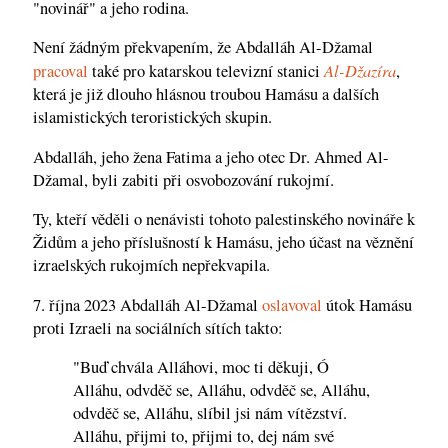
"novinář" a jeho rodina.
Není žádným překvapením, že Abdalláh Al-Džamal
Al-Džazíra
pracoval
také pro katarskou televizní stanici
,
která je již dlouho hlásnou troubou Hamásu a dalších
islamistických teroristických skupin.
Abdalláh, jeho žena Fatima a jeho otec Dr. Ahmed Al-
Džamal, byli zabiti při osvobozování rukojmí.
Ty, kteří věděli o nenávisti tohoto palestinského novináře k
Židům a jeho příslušností k Hamásu, jeho účast na věznění
izraelských rukojmích nepřekvapila.
7. října 2023 Abdalláh Al-Džamal
oslavoval
útok Hamásu
proti Izraeli na sociálních sítích takto:
"Buď chvála Alláhovi, moc ti děkuji, Ó
Alláhu, odvděč se, Alláhu, odvděč se, Alláhu,
odvděč se, Alláhu, slíbil jsi nám vítězství.
Alláhu, přijmi to, přijmi to, dej nám své