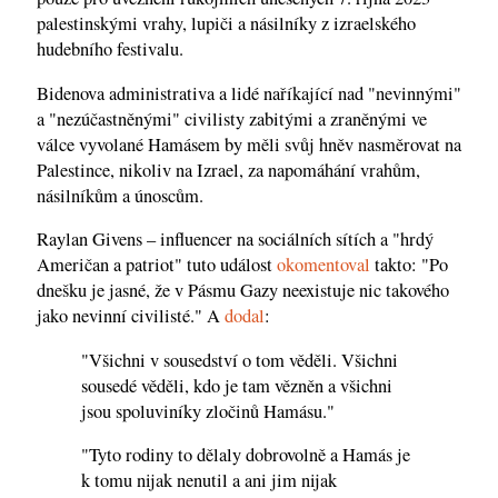
palestinskými vrahy, lupiči a násilníky z izraelského
hudebního festivalu.
Bidenova administrativa a lidé naříkající nad "nevinnými"
a "nezúčastněnými" civilisty zabitými a zraněnými ve
válce vyvolané Hamásem by měli svůj hněv nasměrovat na
Palestince, nikoliv na Izrael, za napomáhání vrahům,
násilníkům a únoscům.
Raylan Givens – influencer na sociálních sítích a "hrdý
Američan a patriot" tuto událost
okomentoval
takto: "Po
dnešku je jasné, že v Pásmu Gazy neexistuje nic takového
jako nevinní civilisté." A
dodal
:
"Všichni v sousedství o tom věděli. Všichni
sousedé věděli, kdo je tam vězněn a všichni
jsou spoluviníky zločinů Hamásu."
"Tyto rodiny to dělaly dobrovolně a Hamás je
k tomu nijak nenutil a ani jim nijak