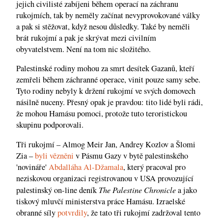
jejich civilisté zabíjeni během operací na záchranu
rukojmích, tak by neměly začínat nevyprovokované války
a pak si stěžovat, když nesou důsledky. Také by neměli
brát rukojmí a pak je skrývat mezi civilním
obyvatelstvem. Není na tom nic složitého.
Palestinské rodiny mohou za smrt desítek Gazanů, kteří
zemřeli během záchranné operace, vinit pouze samy sebe.
Tyto rodiny nebyly k držení rukojmí ve svých domovech
násilně nuceny. Přesný opak je pravdou: tito lidé byli rádi,
že mohou Hamásu pomoci, protože tuto teroristickou
skupinu podporovali.
Tři rukojmí – Almog Meir Jan, Andrey Kozlov a Šlomi
Zia –
byli vězněni
v Pásmu Gazy v bytě palestinského
'novináře'
Abdalláha Al-Džamala
, který pracoval pro
neziskovou organizaci registrovanou v USA provozující
The Palestine Chronicle
palestinský on-line deník
a jako
tiskový mluvčí ministerstva práce Hamásu. Izraelské
obranné síly
potvrdily
, že tato tři rukojmí zadržoval tento