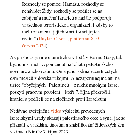
Rozhodly se pomoci Hamásu, rozhodly se
nenávidět Židy, rozhodly se podílet se na
zabíjení a mučení Izraelců a nadále podporují
vražednou teroristickou organizaci, i kdyby to
mělo znamenat jejich smrt i smrt jejich
rodin." (
Raylan Givens, platforma X, 9.
června 2024
)
Až příště uslyšíme o úmrtích civilistů v Pásmu Gazy, tak
bychom si měli vzpomenout na tohoto palestinského
novináře a jeho rodinu. On a jeho rodina věznili celých
osm měsíců židovská rukojmí. A nezapomínejme ani na
tisíce "obyčejných" Palestinců – z nichž mnohým Izrael
poskytl pracovní povolení – kteří 7. října překročili
hranici a podíleli se na zločinech proti Izraelcům.
Nedávno zveřejněná
videa
výslechů provedených
izraelskými úřady ukazují palestinského otce a syna, jak se
přiznali k vraždám, únosům a znásilňování židovských žen
v kibucu Nir Oz 7. října 2023.