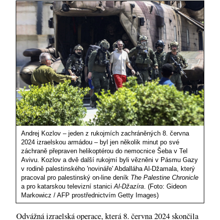
Andrej Kozlov – jeden z rukojmích zachráněných 8. června
2024 izraelskou armádou – byl jen několik minut po své
záchraně přepraven helikoptérou do nemocnice Šeba v Tel
Avivu. Kozlov a dvě další rukojmí byli vězněni v Pásmu Gazy
v rodině palestinského 'novináře' Abdalláha Al-Džamala, který
pracoval pro palestinský on-line deník
The Palestine Chronicle
a pro katarskou televizní stanici
Al-Džazíra
. (Foto: Gideon
Markowicz / AFP prostřednictvím Getty Images)
Odvážná izraelská operace, která 8. června 2024 skončila