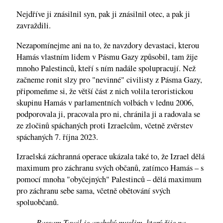
Nejdříve ji znásilnil syn, pak ji znásilnil otec, a pak ji
zavraždili.
Nezapomínejme ani na to, že navzdory devastaci, kterou
Hamás vlastním lidem v Pásmu Gazy způsobil, tam žije
mnoho Palestinců, kteří s ním nadále spolupracují. Než
začneme ronit slzy pro "nevinné" civilisty z Pásma Gazy,
připomeňme si, že větší část z nich volila teroristickou
skupinu Hamás v parlamentních volbách v lednu 2006,
podporovala ji, pracovala pro ni, chránila ji a radovala se
ze zločinů spáchaných proti Izraelcům, včetně zvěrstev
spáchaných 7. října 2023.
Izraelská záchranná operace ukázala také to, že Izrael dělá
maximum pro záchranu svých občanů, zatímco Hamás – s
pomocí mnoha "obyčejných" Palestinců – dělá maximum
pro záchranu sebe sama, včetně obětování svých
spoluobčanů.
Bassam Tawil je arabský muslim, který žije na