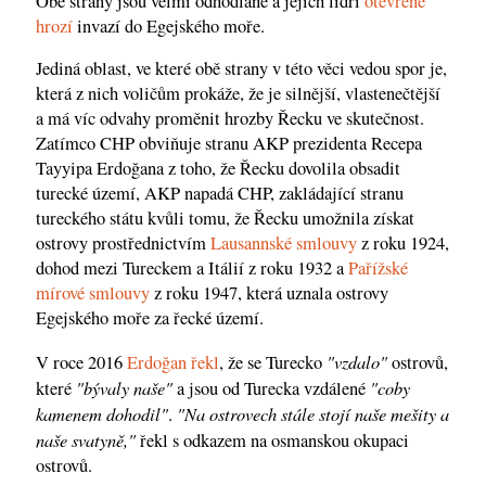
Obě strany jsou velmi odhodlané a jejich lídři
otevřeně
hrozí
invazí do Egejského moře.
Jediná oblast, ve které obě strany v této věci vedou spor je,
která z nich voličům prokáže, že je silnější, vlastenečtější
a má víc odvahy proměnit hrozby Řecku ve skutečnost.
Zatímco CHP obviňuje stranu AKP prezidenta Recepa
Tayyipa Erdoğana z toho, že Řecku dovolila obsadit
turecké území, AKP napadá CHP, zakládající stranu
tureckého státu kvůli tomu, že Řecku umožnila získat
ostrovy prostřednictvím
Lausannské smlouvy
z roku 1924,
dohod mezi Tureckem a Itálií z roku 1932 a
Pařížské
mírové smlouvy
z roku 1947, která uznala ostrovy
Egejského moře za řecké území.
"vzdalo"
V roce 2016
Erdoğan řekl
, že se Turecko
ostrovů,
"bývaly naše"
"coby
které
a jsou od Turecka vzdálené
kamenem dohodil"
"Na ostrovech stále stojí naše mešity a
.
naše svatyně,"
řekl s odkazem na osmanskou okupaci
ostrovů.