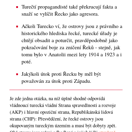
Turečtí propagandisté ​​také překrucují fakta a
snaží se vylíčit Řecko jako agresora.
Ačkoli Turecko ví, že ostrovy jsou z právního a
historického hlediska řecké, turecké úřady je
chtějí obsadit a poturčit, pravděpodobně jako
pokračování boje za zničení Řeků - stejně, jak
tomu bylo v Anatolii mezi lety 1914 a 1923 a i
poté.
Jakýkoli útok proti Řecku by měl být
považován za útok proti Západu.
Je zde jedna otázka, na níž úplně shodně odpovídá
vládnoucí turecká vládní Strana spravedlnosti a rozvoje
(AKP) i hlavní opoziční strana, Republikánská lidová
strana (CHP): Přesvědčení, že řecké ostrovy jsou
okupovaným tureckým územím a musí být dobyty zpět.