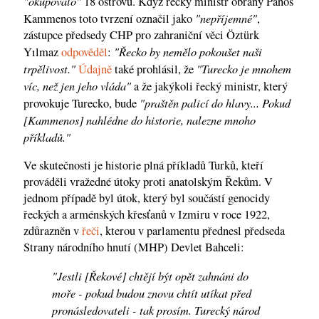
"okupovalo"
18 ostrovů. Když řecký ministr obrany Panos
"nepříjemné"
Kammenos toto tvrzení označil jako
,
zástupce předsedy CHP pro zahraniční věci Öztürk
"Řecko by nemělo pokoušet naši
Yılmaz
odpověděl
:
trpělivost."
"Turecko je mnohem
Údajně
také prohlásil, že
víc, než jen jeho vláda"
a že jakýkoli řecký ministr, který
"praštěn palicí do hlavy... Pokud
provokuje Turecko, bude
[Kammenos] nahlédne do historie, nalezne mnoho
příkladů."
Ve skutečnosti je historie plná příkladů Turků, kteří
prováděli vražedné útoky proti anatolským Řekům. V
jednom případě byl útok, který byl součástí genocidy
řeckých a arménských křesťanů v Izmiru v roce 1922,
zdůrazněn v
řeči
, kterou v parlamentu přednesl předseda
Strany národního hnutí (MHP) Devlet Bahceli:
"Jestli [Řekové] chtějí být opět zahnáni do
moře - pokud budou znovu chtít utíkat před
pronásledovateli - tak prosím. Turecký národ