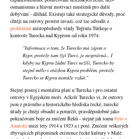
osmanismus a hlavní motivaci muslimů pro další
dobývání - džihád. Existují také strategické důvody, proč
chtějí na ostrovy provést invazi, což lze odvodit z
prohlášení
místopředsedy vlády Tuğrula Türkeşe o
kontrole Turecka nad Kyprem od roku 1974:
"Informace o tom, že Turecko má zájem o
Kypr, protože tam žijí Turci, je nesprávná... I
kdyby na Kypru žádní Turci nežili, Turecko by
stejně mělo s otázkou Kypru problém, protože
Turecko se Kypru nemůže vzdát."
Stejný postoj i mentalita platí u Turecka i pro ostatní
ostrovy v Egejském moři. Ačkoli Turecko ví, že ostrovy
jsou z právního a historického hlediska řecké, turecké
úřady je chtějí obsadit a poturčit, pravděpodobně jako
pokračování boje za zničení Řeků - stejně jak tomu
bylo v
Anatolii
mezi lety 1914 a 1923 a i poté. Zničení veškerých
zbývajících připomínek existence řecké kultury v Malé