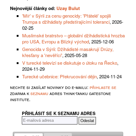
Nejnovější články od:
Uzay Bulut
'Mír' v Sýrii za cenu genocidy: 'Přátelé' spojili
Trumpa s džihádisty předstírajícími toleranci
, 2026-
02-25
Muslimské bratrstvo – globální džihádistická hrozba
pro USA, Evropu a Blízký východ
, 2025-12-06
Genocida v Sýrii: Džihádisté ​​masakrují Drúzy,
křesťany a 'nevěřící'
, 2025-05-28
V turecké televizi se diskutuje o útoku na Řecko
,
2024-11-29
Turecké učebnice: Překrucování dějin
, 2024-11-24
nechte si zasílat novinky do e-mailu:
přihlaste se
zdarma k
seznamu
adres think-tanku gatestone
institute.
PŘIHLÁSIT SE K SEZNAMU ADRES