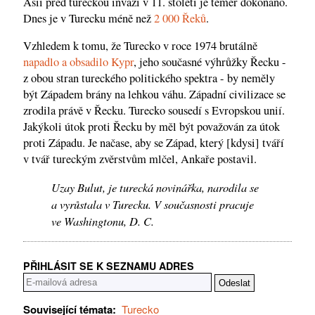
Asii před tureckou invazí v 11. století je téměř dokonáno.
Dnes je v Turecku méně než
2 000 Řeků
.
Vzhledem k tomu, že Turecko v roce 1974 brutálně
napadlo a obsadilo Kypr
, jeho současné výhrůžky Řecku -
z obou stran tureckého politického spektra - by neměly
být Západem brány na lehkou váhu. Západní civilizace se
zrodila právě v Řecku. Turecko sousedí s Evropskou unií.
Jakýkoli útok proti Řecku by měl být považován za útok
proti Západu. Je načase, aby se Západ, který [kdysi] tváří
v tvář tureckým zvěrstvům mlčel, Ankaře postavil.
Uzay Bulut, je turecká novinářka, narodila se
a vyrůstala v Turecku. V současnosti pracuje
ve Washingtonu, D. C.
PŘIHLÁSIT SE K SEZNAMU ADRES
Související témata:
Turecko