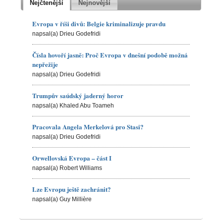
Nejčtenější
Nejnovější
Evropa v říši divů: Belgie kriminalizuje pravdu
napsal(a) Drieu Godefridi
Čísla hovoří jasně: Proč Evropa v dnešní podobě možná
nepřežije
napsal(a) Drieu Godefridi
Trumpův saúdský jaderný horor
napsal(a) Khaled Abu Toameh
Pracovala Angela Merkelová pro Stasi?
napsal(a) Drieu Godefridi
Orwellovská Evropa – část I
napsal(a) Robert Williams
Lze Evropu ještě zachránit?
napsal(a) Guy Millière