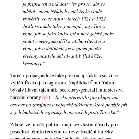
je připraven a má dost víry pro to, aby to
udělal znovu. Někdo by měl řecké vládě
vysvětlit, co se stalo v letech 1921 a 1922.
Jestli se nikdo takový nenajde, my, Turci,
víme, jak se jako kulka snést na Egejské moře,
padat z nebe jako déšť svatého vítězství a
víme, jak o dějinách zas a znovu poučit
všechny nositele ahl al- salib [lid kříže,
křesťany]."
Turečtí propagandisté ​​také překrucují fakta a snaží se
vylíčit Řecko jako agresora. Například Ümit Yalım,
bývalý hlavní tajemník [secretary-general] ministerstva
"Řecko přetvořilo jím okupované
národní obrany
řekl
:
ostrovy na zbrojnice a vojenské základny, které použije při
svých budoucích vojenských operacích proti Turecku."
Zdá se, že turečtí politici mají své vlastní důvody pro
posedlost těmito řeckými ostrovy: tradiční turecký
expanzionismus, poturčování helénských zemí, neo-