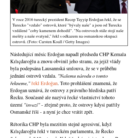
V roce 2016 turecký prezident Recep Tayyip Erdoğan řekl, že se
Turecko "vzdalo" ostrovů, které "bývaly naše" a jsou od Turecka
vzdálené "coby kamenem dohodil". "Na ostrovech stále stojí naše
mešity a naše svatyně," řekl s odkazem na osmanskou okupaci
ostrovů. (Foto: Carsten Koall / Getty Images)
Následující měsíc Erdoğan napadl předsedu CHP Kemala
Kılıçdaroğlu a znovu obvinil jeho stranu, za jejíž vlády
byla podepsána Lausannská smlouva, že se v průběhu
"Našemu národu o tomto
jednání ostrovů vzdala.
řekneme,"
řekl Erdoğan
. Toto prohlášení znamená, že
Erdogan uznává, že ostrovy z právního hlediska patří
Řecku. Současně ale nazývá řecké vlastnictví tohoto
"invazí"
území
- zřejmě proto, že ostrovy kdysi patřily
Osmanské říši - a nyní je chce vrátit zpět.
Rétorika CHP byla mezitím stejně agresivní, když
Kılıçdaroğlu řekl v tureckém parlamentu, že Řecko