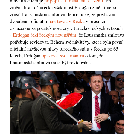
hlavním cílem je
připojit k Turecku další území
. Pro
změnu hranic Turecka však musí Erdoğan změnit nebo
zrušit Lausannskou smlouvu. Je ironické, že před svou
dvoudenní oficiální
návštěvou v Řecku
v prosinci -
označenou za počátek nové éry v turecko-řeckých vztazích
-
Erdogan
řekl
řeckým novinářům
, že Lausannská smlouva
potřebuje revidovat. Během své návštěvy, která byla první
oficiální návštěvou hlavy tureckého státu v Řecku po 65
letech, Erdoğan
opakoval svou mantru
o tom, že
Lausannská smlouva musí být revidována.