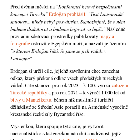
"Konferenci k nové bezpečnostní
Před dvěma měsíci na
koncepci Turecka"
"Text Lausannské
Erdoğan prohlásil
:
smlouvy... nikdy nebyl posvátným. Samozřejmě, že o něm
budeme diskutovat a budeme bojovat za lepší."
Následně
provládní sdělovací prostředky publikovaly
mapy a
fotografie
ostrovů v Egejském moři, a nazvali je územím
"o kterém Erdoğan říká, že jsme se jich vzdali v
Lausanne".
Erdoğan si určil cíle, jejichž završením chce zanechat
odkaz, který překoná odkaz všech předešlých tureckých
vůdců. Cíle stanovil pro rok 2023 – k 100. výročí
založení
Turecké republiky
a pro rok 2071 – k výročí 1 000 let od
bitvy u Mantzikertu
, během níž muslimští turkičtí
džihádisté​​ ze Střední Asie porazili na Arménské vysočině
křesťanské řecké síly Byzantské říše.
Myšlenkou, která spojuje tyto cíle, je vytvořit
nacionalisticko-vlasteneckou národní soudržnost, jejíž