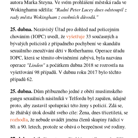
autora Marka Steyna. Ve svém prohlášení městská rada ve
"Radní Peter Lucey dnes odstoupil z
Wokinghamu sdělila:
rady města Wokingham z osobních důvodů."
25. dubna.
Nezávislý Úřad pro dohled nad policejním
chováním (IOPC) uvedl, že
vyšetřuje
33 současných a
bývalých policistů z případného pochybení ve skandálu
sexuálního zneužívání dětí v Rotherhamu. Operace úřadu
IOPC, která se těmito obviněními zabývá, byla nazvána
"Linden"
operace
a počátkem dubna 2018 se rozrostla na
vyšetřování 98 případů. V dubnu roku 2017 bylo těchto
případů 62.
25. dubna.
Dům příbuzného jedné z obětí muslimského
gangu sexuálních násilníků v Telfordu byl zapálen, údajně
proto, aby zastavil spolupráci této ženy s policií. Zdá se,
že žhářský útok dosáhl svého cíle: Žena, dnes třicetiletá, se
rozhodla
, že nebude uvádět jména členů skupiny řádící v
80. a 90. letech, protože se obává o bezpečnost své rodiny.