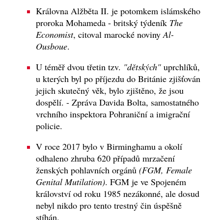
Královna Alžběta II. je potomkem islámského
proroka Mohameda - britský týdeník
The
Economist
, citoval marocké noviny
Al-
Ousboue
.
U téměř dvou třetin tzv.
"dětských"
uprchlíků,
u kterých byl po příjezdu do Británie zjišťován
jejich skutečný věk, bylo zjištěno, že jsou
dospělí. - Zpráva Davida Bolta, samostatného
vrchního inspektora Pohraniční a imigrační
policie.
V roce 2017 bylo v Birminghamu a okolí
odhaleno zhruba 620 případů mrzačení
ženských pohlavních orgánů
(FGM, Female
Genital Mutilation)
. FGM je ve Spojeném
království od roku 1985 nezákonné, ale dosud
nebyl nikdo pro tento trestný čin úspěšně
stíhán.