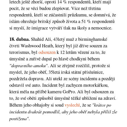
letech ještě zhorší, oproti 14 % respondentů, kteří mají
pocit, že se věci budou zlepšovat. Více než třetina
respondentů, kteří se zúčastnili průzkumu, se domnívá, že
islám ohrožuje britský způsob života a 51 % respondentů
si myslí, že imigrace vytváří tlak na školy a nemocnice.
18. dubna.
Shahid Ali, 43letý muž z birminghamské
čtvrti Washwood Heath, který byl již dříve souzen za
terorismus, byl
odsouzen
k 12 letům vězení za to, že
úmyslně a zuřivě dupal po hlavě chodkyni během
"dopravního amoku"
. Ali se zřejmě rozčílil, protože si
myslel, že jeho oběť, 35letá irská státní příslušnice,
pozdržela dopravu. Ali utekl ze scény incidentu a později
odstavil své auto. Incident byl zachycen motorkářkou,
která měla na přilbě kameru GoPro. Ali byl odsouzen za
to, že své oběti způsobil úmyslně těžké ublížení na zdraví.
"krátce po
Během jeho obhajoby si soud
vyslechl
, že se
incidentu dvakrát pomodlil, aby jeho oběť nebyla příliš zle
postižena"
.