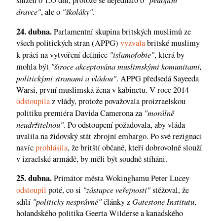
snížen o 155 dní, protože se nejednalo o
dravce"
"školáky"
, ale o
.
24. dubna.
Parlamentní skupina britských muslimů ze
všech politických stran (APPG)
vyzvala
britské muslimy
"islamofobie"
k práci na vytvoření definice
, která by
"široce akceptována muslimskými komunitami,
mohla být
politickými stranami a vládou"
. APPG předsedá Sayeeda
Warsi, první muslimská žena v kabinetu. V roce 2014
odstoupila
z vlády, protože považovala proizraelskou
"morálně
politiku premiéra Davida Camerona za
neudržitelnou"
. Po odstoupení požadovala, aby vláda
uvalila na židovský stát zbrojní embargo. Po své rezignaci
navíc
prohlásila
, že britští občané, kteří dobrovolně slouží
v izraelské armádě, by měli být soudně stíháni.
25. dubna.
Primátor města Wokinghamu Peter Lucey
"zástupce veřejnosti"
odstoupil
poté, co si
stěžoval, že
"politicky nesprávné"
Gatestone Institutu
sdílí
články z
,
holandského politika Geerta Wilderse a kanadského