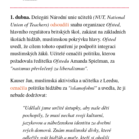
1. dubna.
(NUT, National
Delegáti Národní unie učitelů
Union of Teachers)
Ofsted
odsoudili
snahu organizace
,
hlavního regulátora britských škol, zakázat na základních
Ofsted
školách hidžáb, muslimskou pokrývku hlavy.
uvedl, že cílem tohoto opatření je podpořit integraci
muslimských žáků. Učitelé označili politiku, kterou
Ofstedu
požadovala ředitelka
Amanda Spielman, za
"rasismus převlečený za liberalismus".
Kauser Jan, muslimská aktivistka a učitelka z Leedsu,
"islamofobní"
označila
politiku hidžábu za
a uvedla, že ji
nebude dodržovat:
"Udělali jsme určité ústupky, aby naše děti
pochopily, že musí nechat svoji kulturní,
jazykovou a náboženskou identitu za dveřmi
svých domovů. Znám muslimské dívky, které
odložily svůj hidžáb a muže, kteří si oholili