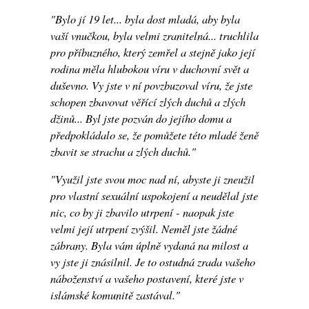
"Bylo jí 19 let... byla dost mladá, aby byla
vaší vnučkou, byla velmi zranitelná... truchlila
pro příbuzného, který zemřel a stejně jako její
rodina měla hlubokou víru v duchovní svět a
duševno. Vy jste v ní povzbuzoval víru, že jste
schopen zbavovat věřící zlých duchů a zlých
džinů... Byl jste pozván do jejího domu a
předpokládalo se, že pomůžete této mladé ženě
zbavit se strachu a zlých duchů."
"Využil jste svou moc nad ní, abyste ji zneužil
pro vlastní sexuální uspokojení a neudělal jste
nic, co by ji zbavilo utrpení - naopak jste
velmi její utrpení zvýšil. Neměl jste žádné
zábrany. Byla vám úplně vydaná na milost a
vy jste ji znásilnil. Je to ostudná zrada vašeho
náboženství a vašeho postavení, které jste v
islámské komunitě zastával."