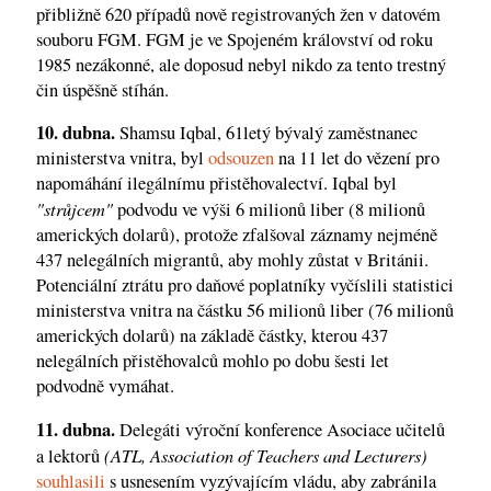
přibližně 620 případů nově registrovaných žen v datovém
souboru FGM. FGM je ve Spojeném království od roku
1985 nezákonné, ale doposud nebyl nikdo za tento trestný
čin úspěšně stíhán.
10. dubna.
Shamsu Iqbal, 61letý bývalý zaměstnanec
ministerstva vnitra, byl
odsouzen
na 11 let do vězení pro
napomáhání ilegálnímu přistěhovalectví. Iqbal byl
"strůjcem"
podvodu ve výši 6 milionů liber (8 milionů
amerických dolarů), protože zfalšoval záznamy nejméně
437 nelegálních migrantů, aby mohly zůstat v Británii.
Potenciální ztrátu pro daňové poplatníky vyčíslili statistici
ministerstva vnitra na částku 56 milionů liber (76 milionů
amerických dolarů) na základě částky, kterou 437
nelegálních přistěhovalců mohlo po dobu šesti let
podvodně vymáhat.
11. dubna.
Delegáti výroční konference Asociace učitelů
(ATL, Association of Teachers and Lecturers)
a lektorů
souhlasili
s usnesením vyzývajícím vládu, aby zabránila