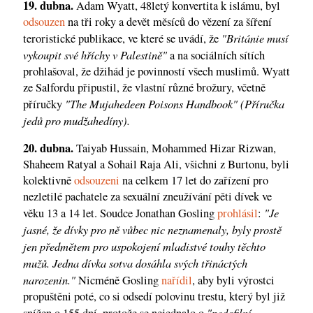
19. dubna.
Adam Wyatt, 48letý konvertita k islámu, byl
odsouzen
na tři roky a devět měsíců do vězení za šíření
"Británie musí
teroristické publikace, ve které se uvádí, že
vykoupit své hříchy v Palestině"
a na sociálních sítích
prohlašoval, že džihád je povinností všech muslimů. Wyatt
ze Salfordu připustil, že vlastní různé brožury, včetně
"The Mujahedeen Poisons Handbook" (Příručka
příručky
jedů pro mudžahedíny).
20. dubna.
Taiyab Hussain, Mohammed Hizar Rizwan,
Shaheem Ratyal a Sohail Raja Ali, všichni z Burtonu, byli
kolektivně
odsouzeni
na celkem 17 let do zařízení pro
nezletilé pachatele za sexuální zneužívání pěti dívek ve
"Je
věku 13 a 14 let. Soudce Jonathan Gosling
prohlásil
:
jasné, že dívky pro ně vůbec nic neznamenaly, byly prostě
jen předmětem pro uspokojení mladistvé touhy těchto
mužů. Jedna dívka sotva dosáhla svých třináctých
narozenin."
Nicméně Gosling
nařídil
, aby byli výrostci
propuštěni poté, co si odsedí polovinu trestu, který byl již
"pedofilní