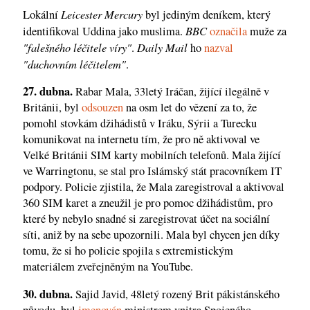
Leicester Mercury
Lokální
byl jediným deníkem, který
BBC
identifikoval Uddina jako muslima.
označila
muže za
"falešného léčitele víry"
Daily Mail
.
ho
nazval
"duchovním léčitelem"
.
27. dubna.
Rabar Mala, 33letý Iráčan, žijící ilegálně v
Británii, byl
odsouzen
na osm let do vězení za to, že
pomohl stovkám džihádistů v Iráku, Sýrii a Turecku
komunikovat na internetu tím, že pro ně aktivoval ve
Velké Británii SIM karty mobilních telefonů. Mala žijící
ve Warringtonu, se stal pro Islámský stát pracovníkem IT
podpory. Policie zjistila, že Mala zaregistroval a aktivoval
360 SIM karet a zneužil je pro pomoc džihádistům, pro
které by nebylo snadné si zaregistrovat účet na sociální
síti, aniž by na sebe upozornili. Mala byl chycen jen díky
tomu, že si ho policie spojila s extremistickým
materiálem zveřejněným na YouTube.
30. dubna.
Sajid Javid, 48letý rozený Brit pákistánského
původu, byl
jmenován
ministrem vnitra Spojeného