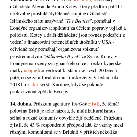
džihádista Alexanda Amon Kotey, který předtím patřil k
nechvalně proslulé čtyřčlenné skupině džihádistů
"The Beatles"
Islámského státu nazývané
, pomáhal v
Londýně organizovat spiknutí za účelem popravy vojáků a
policistů. Kotey a další džihádisté jsou rovněž podezřelí z
vedení a financování potenciálních útočníků v USA -
očividně tedy pomáhají organizovat spiknutí
"dálkového řízení"
prostřednictvím
ze Sýrie. Kotey, v
Londýně narozený syn ghanského otce a řecko-kyperské
matky
údajně
konvertoval k islámu ve svých 20 letech
poté, co se zamiloval do muslimské ženy. V lednu roku
2018 ho
zatkli
syrští Kurdové, když se pokoušel
proklouznout zpět do Evropy.
14. dubna.
YouGov
Průzkum agentury
zjistil
, že téměř
polovina Britů je toho názoru, že multikulturalismus
selhal a různé komunity obvykle žijí odděleně. Průzkum
zjistil, že 43 % respondentů předpokládá, že vztahy mezi
různými komunitami se v Británii v příštích několika