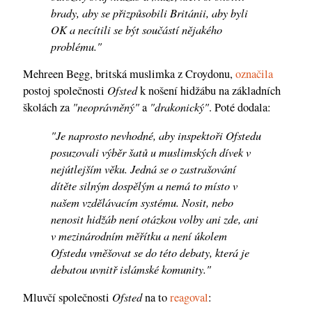
brady, aby se přizpůsobili Británii, aby byli
OK a necítili se být součástí nějakého
problému."
Mehreen Begg, britská muslimka z Croydonu,
označila
Ofsted
postoj společnosti
k nošení hidžábu na základních
"neoprávněný"
"drakonický"
školách za
a
. Poté dodala:
"Je naprosto nevhodné, aby inspektoři Ofstedu
posuzovali výběr šatů u muslimských dívek v
nejútlejším věku. Jedná se o zastrašování
dítěte silným dospělým a nemá to místo v
našem vzdělávacím systému. Nosit, nebo
nenosit hidžáb není otázkou volby ani zde, ani
v mezinárodním měřítku a není úkolem
Ofstedu vměšovat se do této debaty, která je
debatou uvnitř islámské komunity."
Ofsted
Mluvčí společnosti
na to
reagoval
: