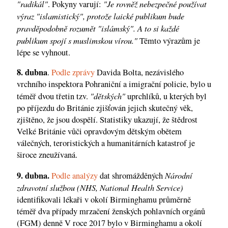
"radikál"
"Je rovněž nebezpečné používat
. Pokyny varují:
výraz "islamistický", protože laické publikum bude
pravděpodobně rozumět "islámský". A to si každé
publikum spojí s muslimskou vírou."
Těmto výrazům je
lépe se vyhnout.
8. dubna
.
Podle
zprávy
Davida Bolta, nezávislého
vrchního inspektora Pohraniční a imigrační policie, bylo u
"dětských"
téměř dvou třetin tzv.
uprchlíků, u kterých byl
po příjezdu do Británie zjišťován jejich skutečný věk,
zjištěno, že jsou dospělí. Statistiky ukazují, že štědrost
Velké Británie vůči opravdovým dětským obětem
válečných, teroristických a humanitárních katastrof je
široce zneužívaná.
9. dubna.
Národní
Podle analýzy
dat shromážděných
zdravotní službou (NHS, National Health Service)
identifikovali lékaři v okolí Birminghamu průměrně
téměř dva případy mrzačení ženských pohlavních orgánů
(FGM) denně V roce 2017 bylo v Birminghamu a okolí