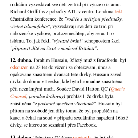
rodičům vyzvedávat své děti ze tříd při výuce o islámu.
Richard Griffiths z pobočky ATL v centru Londona
řekl
"rodiče s určitými předsudky,
účastníkům konference, že
včetně islamofobie"
, vyzvedávají své děti ze tříd při
náboženské výchově, protože nechtějí, aby se učili o
"výrazně brání"
islámu. To, jak řekl,
schopnostem škol
"připravit dítě na život v moderní Británii"
.
12. dubna.
Ibrahim Hussain, 35letý muž z Bradfordu, byl
odsouzen
na 23 let do vězení za obtěžování, únos a
opakované znásilnění dvanáctileté dívky. Hussain zavedl
dívku do domu v Leedsu, kde byla hromadně znásilněna
(
Quen's
pěti neznámými muži. Soudce David Hatton QC
Counsel
, poradce královny)
prohlásil, že dívka byla
"v podstatě smečkou vlkodlaků"
znásilněna
. Hussain byl
přitom na svobodě jen díky tomu, že byl propuštěn na
kauci a čekal na soud v případu sexuálního napadení 16leté
dívky, se kterou se seznámil přes Facebook.
13. dubna.
ITV News
Televize
oznámila
, že britský