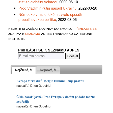
stát se globální velmocí
, 2022-06-10
Proč Vladimir Putin napadl Ukrajinu
, 2022-03-20
Německo v historickém zvratu opouští
proputinovskou politiku
, 2022-03-06
nechte si zasílat novinky do e-mailu:
přihlaste se
zdarma k
seznamu
adres think-tanku gatestone
institute.
PŘIHLÁSIT SE K SEZNAMU ADRES
Nejčtenější
Nejnovější
Evropa v říši divů: Belgie kriminalizuje pravdu
napsal(a) Drieu Godefridi
Čísla hovoří jasně: Proč Evropa v dnešní podobě možná
nepřežije
napsal(a) Drieu Godefridi