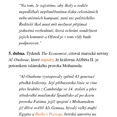
"Na tom, že zajistíme, aby školy a rodiče
nepodléhali nepřiměřenému tlaku celostátních
nebo místních kampaní, není nic politického.
Ředitelé škol musí mít možnost přijímat
jednotná rozhodnutí, která ochrání soudržnost
jejich komunit a Ofsted je v tom vždy bude
podporovat."
5. dubna.
The Economist
Týdeník
, citoval marocké noviny
Al-Ousboue
, které
napsaly
, že královna Alžběta II. je
potomkem islámského proroka Mohameda:
"Al-Ousboue vystopovaly zpětně 43 generací
předků královny. Její příbuzenská linie se vine
přes hraběte z Cambridge ve 14. století a přes
středověké muslimské Španělsko až po dceru
proroka Fatimu, jejíž spojení s Mohamedem
již dříve ověřil Ali Gomaa, bývalý velký muftí
Egypta a
Burke's Peerage
, britská autorita na