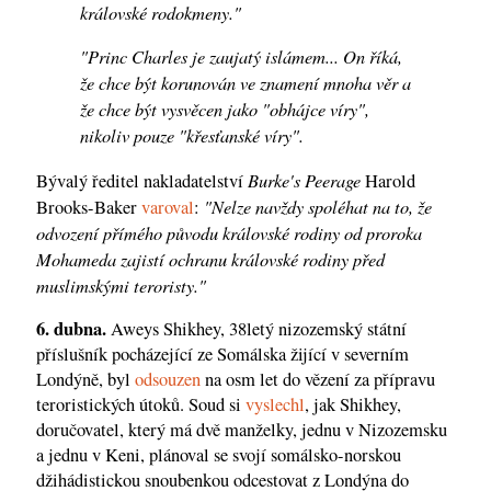
královské rodokmeny."
"Princ Charles je zaujatý islámem... On říká,
že chce být korunován ve znamení mnoha věr a
že chce být vysvěcen jako "obhájce víry",
nikoliv pouze "křesťanské víry".
Burke's Peerage
Bývalý ředitel nakladatelství
Harold
"Nelze navždy spoléhat na to, že
Brooks-Baker
varoval
:
odvození přímého původu královské rodiny od proroka
Mohameda zajistí ochranu královské rodiny před
muslimskými teroristy."
6. dubna.
Aweys Shikhey, 38letý nizozemský státní
příslušník pocházející ze Somálska žijící v severním
Londýně, byl
odsouzen
na osm let do vězení za přípravu
teroristických útoků. Soud si
vyslechl
, jak Shikhey,
doručovatel, který má dvě manželky, jednu v Nizozemsku
a jednu v Keni, plánoval se svojí somálsko-norskou
džihádistickou snoubenkou odcestovat z Londýna do