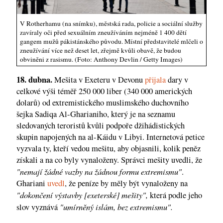
V Rotherhamu (na snímku), městská rada, policie a sociální služby
zavíraly oči před sexuálním zneužíváním nejméně 1 400 dětí
gangem mužů pákistánského původu. Místní představitelé mlčeli o
zneužívání více než deset let, zřejmě kvůli obavě, že budou
obviněni z rasismu. (Foto: Anthony Devlin / Getty Images)
18. dubna.
Mešita v Exeteru v Devonu
přijala
dary v
celkové výši téměř 250 000 liber (340 000 amerických
dolarů) od extremistického muslimského duchovního
šejka Sadiqa Al-Gharianiho, který je na seznamu
sledovaných teroristů kvůli podpoře džihádistických
skupin napojených na al-Káidu v Libyi. Internetová petice
vyzvala ty, kteří vedou mešitu, aby objasnili, kolik peněz
získali a na co byly vynaloženy. Správci mešity uvedli, že
"nemají žádné vazby na žádnou formu extremismu"
.
Ghariani
uvedl
, že peníze by měly být vynaloženy na
"dokončení výstavby [exeterské] mešity",
která podle jeho
"umírněný islám, bez extremismu".
slov vyznává