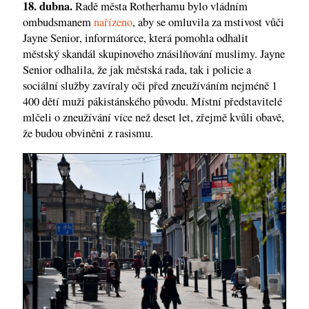
18. dubna.
Radě města Rotherhamu bylo vládním
ombudsmanem
nařízeno
, aby se omluvila za mstivost vůči
Jayne Senior, informátorce, která pomohla odhalit
městský skandál skupinového znásilňování muslimy. Jayne
Senior odhalila, že jak městská rada, tak i policie a
sociální služby zavíraly oči před zneužíváním nejméně 1
400 dětí muži pákistánského původu. Místní představitelé
mlčeli o zneužívání více než deset let, zřejmě kvůli obavě,
že budou obviněni z rasismu.