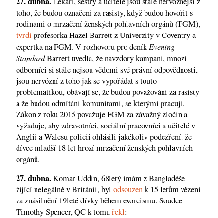
27. dubna.
Lékaři, sestry a učitelé jsou stále nervóznější z
toho, že budou označeni za rasisty, když budou hovořit s
rodinami o mrzačení ženských pohlavních orgánů (FGM),
tvrdí
profesorka Hazel Barrett z Univerzity v Coventry a
Evening
expertka na FGM. V rozhovoru pro deník
Standard
Barrett uvedla, že navzdory kampani, mnozí
odborníci si stále nejsou vědomi své právní odpovědnosti,
jsou nervózní z toho jak se vypořádat s touto
problematikou, obávají se, že budou považováni za rasisty
a že budou odmítáni komunitami, se kterými pracují.
Zákon z roku 2015 považuje FGM za závažný zločin a
vyžaduje, aby zdravotníci, sociální pracovníci a učitelé v
Anglii a Walesu policii ohlásili jakékoliv podezření, že
dívce mladší 18 let hrozí mrzačení ženských pohlavních
orgánů.
27. dubna.
Komar Uddin, 68letý imám z Bangladéše
žijící nelegálně v Británii, byl
odsouzen
k 15 letům vězení
za znásilnění 19leté dívky během exorcismu. Soudce
Timothy Spencer, QC k tomu
řekl
: