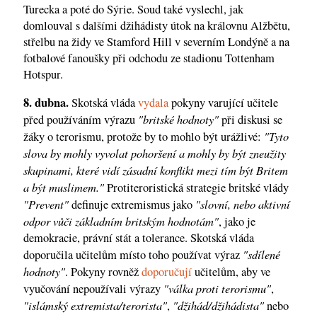
Turecka a poté do Sýrie. Soud také vyslechl, jak
domlouval s dalšími džihádisty útok na královnu Alžbětu,
střelbu na židy ve Stamford Hill v severním Londýně a na
fotbalové fanoušky při odchodu ze stadionu Tottenham
Hotspur.
8. dubna.
Skotská vláda
vydala
pokyny varující učitele
"britské hodnoty"
před používáním výrazu
při diskusi se
"Tyto
žáky o terorismu, protože by to mohlo být urážlivé:
slova by mohly vyvolat pohoršení a mohly by být zneužity
skupinami, které vidí zásadní konflikt mezi tím být Britem
a být muslimem."
Protiteroristická strategie britské vlády
"Prevent"
"slovní, nebo aktivní
definuje extremismus jako
odpor vůči základním britským hodnotám"
, jako je
demokracie, právní stát a tolerance. Skotská vláda
"sdílené
doporučila učitelům místo toho používat výraz
hodnoty"
. Pokyny rovněž
doporučují
učitelům, aby ve
"válka proti terorismu"
vyučování nepoužívali výrazy
,
"islámský extremista/terorista"
"džihád/džihádista"
,
nebo