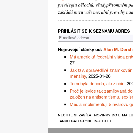
privilegiu bělochů, všudypřítomném pat
zakládá míru vaší morální převahy nad
PŘIHLÁSIT SE K SEZNAMU ADRES
Nejnovější články od:
Alan M. Dersh
Má americká federální vláda prá
27
Jak tzv. spravedlivé známkování
menšiny
, 2025-01-26
To nebyla dohoda, ale zločin
, 20
Proč je levice tak zamilovaná do 
založen na antisemitismu, sexis
Média implementují Sinvárovu gen
nechte si zasílat novinky do e-mail
tanku gatestone institute.