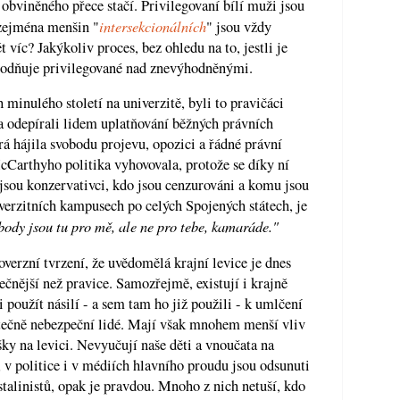
 obviněného přece stačí. Privilegovaní bílí muži jsou
intersekcionálních
a zejména menšin "
" jsou vždy
víc? Jakýkoliv proces, bez ohledu na to, jestli je
ýhodňuje privilegované nad znevýhodněnými.
 minulého století na univerzitě, byli to pravičáci
 odepírali lidem uplatňování běžných právních
erá hájila svobodu projevu, opozici a řádné právní
Carthyho politika vyhovovala, protože se díky ní
o jsou konzervativci, kdo jsou cenzurováni a komu jsou
verzitních kampusech po celých Spojených státech, je
ody jsou tu pro mě, ale ne pro tebe, kamaráde."
erzní tvrzení, že uvědomělá krajní levice je dnes
nější než pravice. Samozřejmě, existují i krajně
i použít násilí - a sem tam ho již použili - k umlčení
kutečně nebezpeční lidé. Mají však mnohem menší vliv
šky na levici. Nevyučují naše děti a vnoučata na
 v politice i v médiích hlavního proudu jsou odsunuti
stalinistů, opak je pravdou. Mnoho z nich netuší, kdo