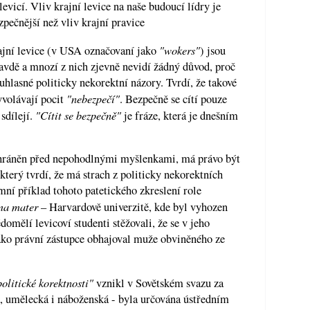
 levicí. Vliv krajní levice na naše budoucí lídry je
pečnější než vliv krajní pravice
"wokers"
rajní levice (v USA označovaní jako
) jsou
ravdě a mnozí z nich zjevně nevidí žádný důvod, proč
hlasné politicky nekorektní názory. Tvrdí, že takové
"nebezpečí"
yvolávají pocit
. Bezpečně se cítí pouze
"Cítit se bezpečně"
 sdílejí.
je fráze, která je dnešním
hráněn před nepohodlnými myšlenkami, má právo být
který tvrdí, že má strach z politicky nekorektních
mní příklad tohoto patetického zkreslení role
ma mater
– Harvardově univerzitě, kde byl vyhozen
domělí levicoví studenti stěžovali, že se v jeho
jako právní zástupce obhajoval muže obviněného ze
politické korektnosti"
vznikl v Sovětském svazu za
á, umělecká i náboženská - byla určována ústředním