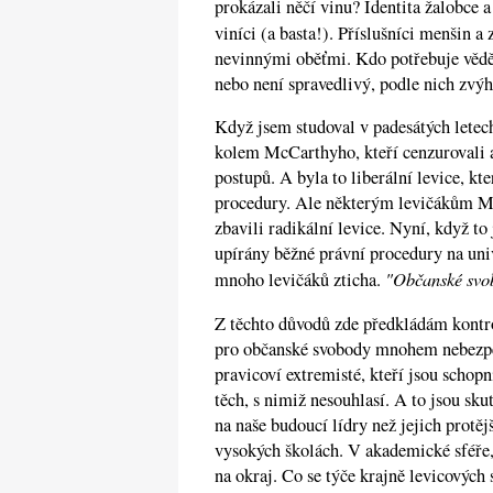
prokázali něčí vinu? Identita žalobce a
viníci (a basta!). Příslušníci menšin 
nevinnými oběťmi. Kdo potřebuje vědět 
nebo není spravedlivý, podle nich zv
Když jsem studoval v padesátých letech
kolem McCarthyho, kteří cenzurovali a
postupů. A byla to liberální levice, kt
procedury. Ale některým levičákům Mc
zbavili radikální levice. Nyní, když t
upírány běžné právní procedury na uni
"Občanské svob
mnoho levičáků zticha.
Z těchto důvodů zde předkládám kontrov
pro občanské svobody mnohem nebezpeč
pravicoví extremisté, kteří jsou schopn
těch, s nimiž nesouhlasí. A to jsou s
na naše budoucí lídry než jejich protěj
vysokých školách. V akademické sféře,
na okraj. Co se týče krajně levicových 