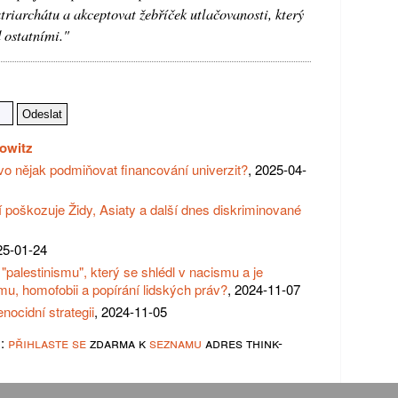
riarchátu a akceptovat žebříček utlačovanosti, který
 ostatními."
owitz
vo nějak podmiňovat financování univerzit?
, 2025-04-
 poškozuje Židy, Asiaty a další dnes diskriminované
25-01-24
"palestinismu", který se shlédl v nacismu a je
mu, homofobii a popírání lidských práv?
, 2024-11-07
ocidní strategii
, 2024-11-05
u:
přihlaste se
zdarma k
seznamu
adres think-