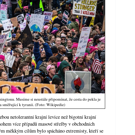
gtonu. Musíme si neustále připomínat, že cesta do pekla je
a směřující k tyranii. (Foto: Wikipedie)
zbou netolerantní krajní levice než bigotní krajní
nohem více případů masové střelby v obchodních
ným měkkým cílům bylo spácháno extremisty, kteří se