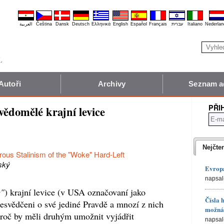
العربية
Čeština
Dansk
Deutsch
Ελληνικά
English
Español
Français
עברית
Italiano
Nederlan
Autoři
Archivy
Seznam a
PŘI
ědomělé krajní levice
Nejčte
ous Stalinism of the "Woke" Hard-Left
ský
Evropa
napsal
e"
) krajní levice (v USA označovaní jako
Čísla 
řesvědčeni o své jediné Pravdě a mnozí z nich
možná 
proč by měli druhým umožnit vyjádřit
napsal