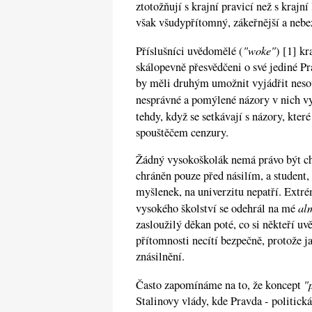
ztotožňují s krajní pravicí než s krajní
však všudypřítomný, zákeřnější a nebez
"woke"
Příslušníci uvědomělé (
) [1] k
skálopevně přesvědčeni o své jediné P
by měli druhým umožnit vyjádřit nesou
nesprávné a pomýlené názory v nich v
tehdy, když se setkávají s názory, které
spouštěčem cenzury.
Žádný vysokoškolák nemá právo být c
chráněn pouze před násilím, a student, 
myšlenek, na univerzitu nepatří. Extré
al
vysokého školství se odehrál na mé
zasloužilý děkan poté, co si někteří uvě
přítomnosti necítí bezpečně, protože 
znásilnění.
"
Často zapomínáme na to, že koncept
Stalinovy vlády, kde Pravda - politick