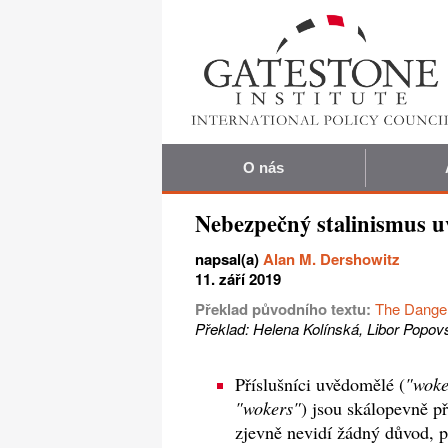
O nás
Nebezpečný stalinismus uv
napsal(a)
Alan M. Dershowitz
11. září 2019
Překlad původního textu:
The Danger
Překlad: Helena Kolínská, Libor Popov
Příslušníci uvědomělé (
"wok
"wokers"
) jsou skálopevně p
zjevně nevidí žádný důvod, 