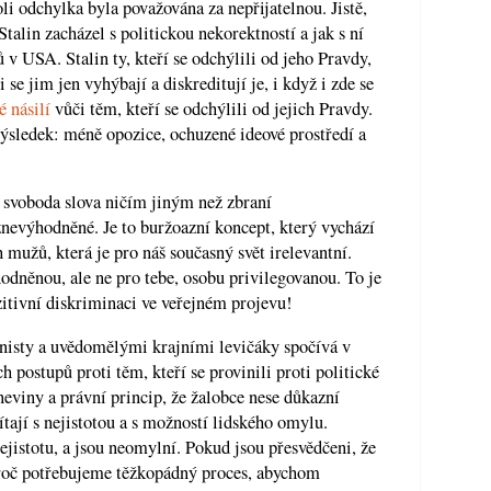
i odchylka byla považována za nepřijatelnou. Jistě,
Stalin zacházel s politickou nekorektností a jak s ní
v USA. Stalin ty, kteří se odchýlili od jeho Pravdy,
se jim jen vyhýbají a diskreditují je, i když i zde se
é násilí
vůči těm, kteří se odchýlili od jejich Pravdy.
výsledek: méně opozice, ochuzené ideové prostředí a
svoboda slova ničím jiným než zbraní
znevýhodněné. Je to buržoazní koncept, který vychází
h mužů, která je pro náš současný svět irelevantní.
odněnou, ale ne pro tebe, osobu privilegovanou. To je
zitivní diskriminaci ve veřejném projevu!
nisty a uvědomělými krajními levičáky spočívá v
 postupů proti těm, kteří se provinili proti politické
eviny a právní princip, že žalobce nese důkazní
ají s nejistotou a s možností lidského omylu.
nejistotu, a jsou neomylní. Pokud jsou přesvědčeni, že
 Proč potřebujeme těžkopádný proces, abychom