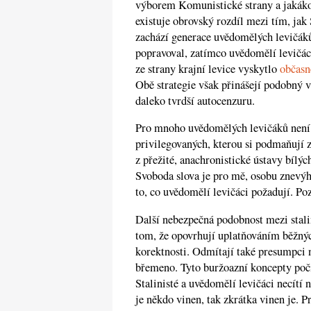
výborem Komunistické strany a jakákol
existuje obrovský rozdíl mezi tím, jak 
zachází generace uvědomělých levičáků 
popravoval, zatímco uvědomělí levičáci 
ze strany krajní levice vyskytlo
občasn
Obě strategie však přinášejí podobný 
daleko tvrdší autocenzuru.
Pro mnoho uvědomělých levičáků není 
privilegovaných, kterou si podmaňují 
z přežité, anachronistické ústavy bílýc
Svoboda slova je pro mě, osobu znevýh
to, co uvědomělí levičáci požadují. Po
Další nebezpečná podobnost mezi stali
tom, že opovrhují uplatňováním běžných
korektnosti. Odmítají také presumpci n
břemeno. Tyto buržoazní koncepty počít
Stalinisté a uvědomělí levičáci necítí 
je někdo vinen, tak zkrátka vinen je.