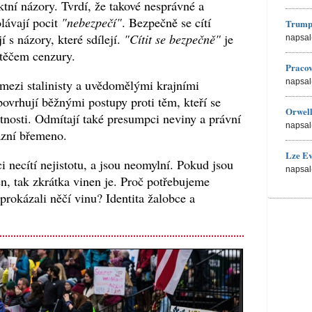
tní názory. Tvrdí, že takové nesprávné a
lávají pocit
"nebezpečí"
. Bezpečně se cítí
Trump
í s názory, které sdílejí.
"Cítit se bezpečně"
je
napsal
štěčem cenzury.
Pracov
mezi stalinisty a uvědomělými krajními
napsal
povrhují běžnými postupy proti těm, kteří se
Orwell
ektnosti. Odmítají také presumpci neviny a právní
napsal
azní břemeno.
Lze Ev
ci necítí nejistotu, a jsou neomylní. Pokud jsou
napsal
n, tak zkrátka vinen je. Proč potřebujeme
rokázali něčí vinu? Identita žalobce a