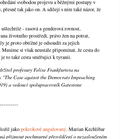
 pohrdání svobodou projevu a běžnými postupy v
 přesně tak jako on. A sdílejí s ním také názor, že
 ušlechtilé - rasová a genderová rovnost,
rana životního prostředí, právo žen na potrat,
y je proto obtížné je odsoudit za jejich
Musíme si však neustále připomínat, že cesta do
e to také cesta směřující k tyranii.
ržitel profesury Felixe Frankfurtera na
y "The Case against the Democrats Impeaching
019) a vedoucí spolupracovník Gatestone
----------
ložil jako
pokrokově angažovaný
. Marian Kechlibar
ená přijmout pochmurné přesvědčení o nezaslouženém