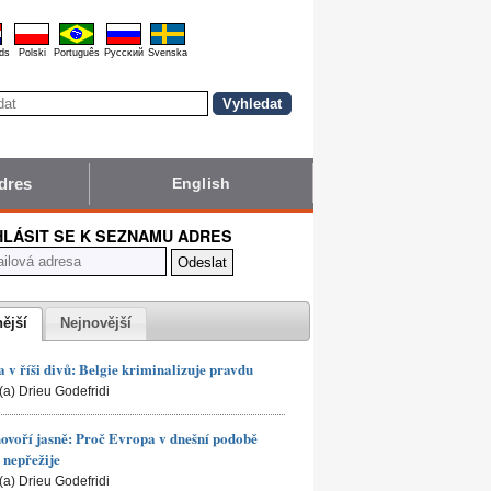
ds
Polski
Português
Pyccĸий
Svenska
dres
English
HLÁSIT SE K SEZNAMU ADRES
nější
Nejnovější
 v říši divů: Belgie kriminalizuje pravdu
(a) Drieu Godefridi
hovoří jasně: Proč Evropa v dnešní podobě
nepřežije
(a) Drieu Godefridi