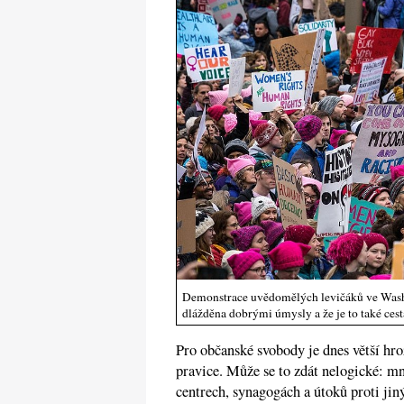
Demonstrace uvědomělých levičáků ve Washin
dlážděna dobrými úmysly a že je to také cest
Pro občanské svobody je dnes větší hro
pravice. Může se to zdát nelogické: m
centrech, synagogách a útoků proti ji