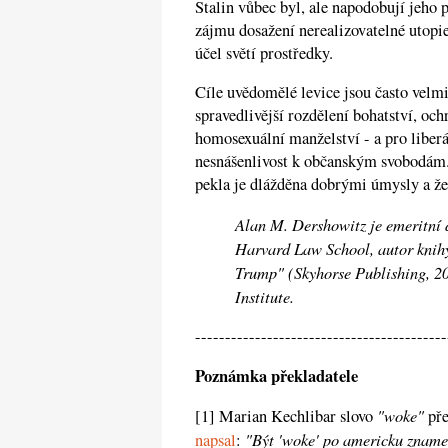
Stalin vůbec byl, ale napodobují jeho
zájmu dosažení nerealizovatelné utopie,
účel světí prostředky.
Cíle uvědomělé levice jsou často velmi
spravedlivější rozdělení bohatství, och
homosexuální manželství - a pro liberál
nesnášenlivost k občanským svobodám. 
pekla je dlážděna dobrými úmysly a že j
Alan M. Dershowitz je emeritní d
Harvard Law School, autor knih
Trump" (Skyhorse Publishing, 2
Institute.
------------------------------------------
Poznámka překladatele
"woke"
[1] Marian Kechlibar slovo
pře
"Být 'woke' po americku znam
napsal
: