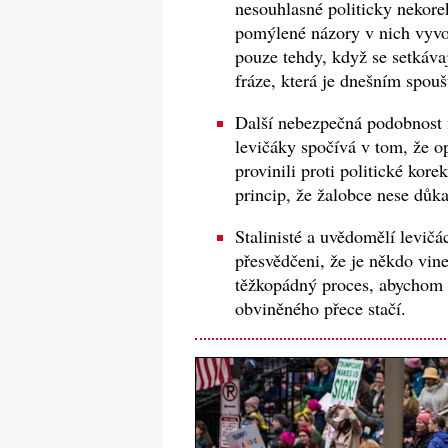
nesouhlasné politicky nekorek
pomýlené názory v nich vyvo
pouze tehdy, když se setkávaj
fráze, která je dnešním spou
Další nebezpečná podobnost 
levičáky spočívá v tom, že o
provinili proti politické kor
princip, že žalobce nese důk
Stalinisté a uvědomělí levičá
přesvědčeni, že je někdo vine
těžkopádný proces, abychom p
obviněného přece stačí.