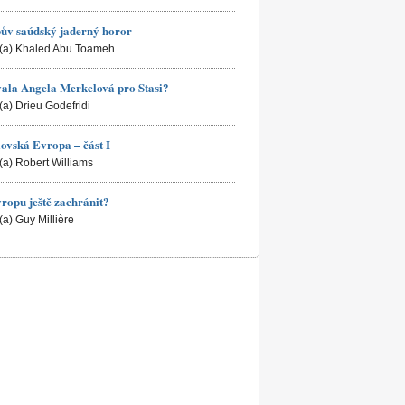
ův saúdský jaderný horor
(a) Khaled Abu Toameh
ala Angela Merkelová pro Stasi?
(a) Drieu Godefridi
ovská Evropa – část I
(a) Robert Williams
ropu ještě zachránit?
(a) Guy Millière