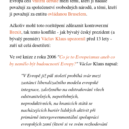
Evropa čelí
vnitřní debatě
mezi těmi, kteří ji nadále
považují za společenství svobodných národů, a těmi, kteří
ji považují za entitu
ovládanou Bruselem
.
Ačkoliv mohl toto rozštěpení zdůraznit kontroverzní
Brexit
, tak tento konflikt - jak bývalý český prezident (a
bývalý premiér)
Václav Klaus
upozornil
před 13 lety -
zuří už celá desetiletí:
"
Co je to Evropeismus aneb co
Ve své knize z roku 2006
by nemělo být budoucností Evropy?
" Václav
Klaus napsal:
"V Evropě již půl století probíhá svár mezi
zastánci liberalizačního modelu evropské
integrace, založeného na odstraňování všech
odstranitelných, nepotřebných,
neproduktivních, na hranicích států se
nacházejících bariér lidských aktivit při
primárně intergovernmentální spolupráci
evropských zemí (které si ve svém rozhodování