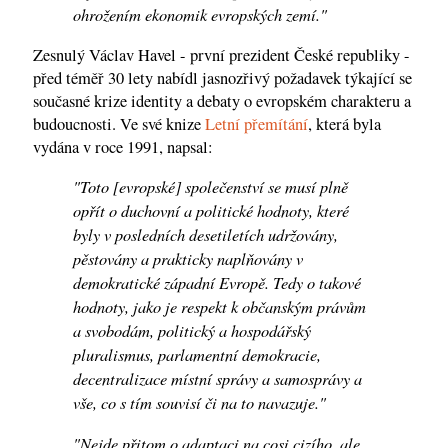
ohrožením ekonomik evropských zemí."
Zesnulý Václav Havel - první prezident České republiky -
před téměř 30 lety nabídl jasnozřivý požadavek týkající se
současné krize identity a debaty o evropském charakteru a
budoucnosti. Ve své knize
Letní přemítání
, která byla
vydána v roce 1991, napsal:
"Toto [evropské] společenství se musí plně
opřít o duchovní a politické hodnoty, které
byly v posledních desetiletích udržovány,
pěstovány a prakticky naplňovány v
demokratické západní Evropě. Tedy o takové
hodnoty, jako je respekt k občanským právům
a svobodám, politický a hospodářský
pluralismus, parlamentní demokracie,
decentralizace místní správy a samosprávy a
vše, co s tím souvisí či na to navazuje."
"Nejde přitom o adaptaci na cosi cizího, ale