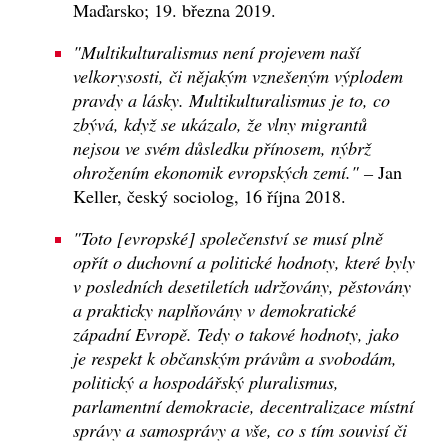
Maďarsko; 19. března 2019.
"Multikulturalismus není projevem naší
velkorysosti, či nějakým vznešeným výplodem
pravdy a lásky. Multikulturalismus je to, co
zbývá, když se ukázalo, že vlny migrantů
nejsou ve svém důsledku přínosem, nýbrž
ohrožením ekonomik evropských zemí." –
Jan
Keller, český sociolog, 16 října 2018.
"Toto [evropské] společenství se musí plně
opřít o duchovní a politické hodnoty, které byly
v posledních desetiletích udržovány, pěstovány
a prakticky naplňovány v demokratické
západní Evropě. Tedy o takové hodnoty, jako
je respekt k občanským právům a svobodám,
politický a hospodářský pluralismus,
parlamentní demokracie, decentralizace místní
správy a samosprávy a vše, co s tím souvisí či