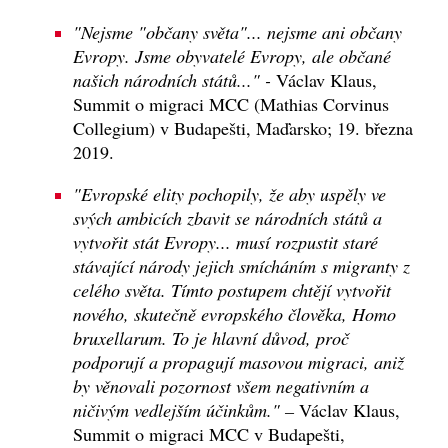
"Nejsme "občany světa"... nejsme ani občany
Evropy. Jsme obyvatelé Evropy, ale občané
našich národních států..." -
Václav Klaus,
Summit o migraci MCC (Mathias Corvinus
Collegium) v Budapešti, Maďarsko; 19. března
2019.
"Evropské elity pochopily, že aby uspěly ve
svých ambicích zbavit se národních států a
vytvořit stát Evropy... musí rozpustit staré
stávající národy jejich smícháním s migranty z
celého světa. Tímto postupem chtějí vytvořit
nového, skutečně evropského člověka, Homo
bruxellarum. To je hlavní důvod, proč
podporují a propagují masovou migraci, aniž
by věnovali pozornost všem negativním a
ničivým vedlejším účinkům." –
Václav Klaus,
Summit o migraci MCC v Budapešti,