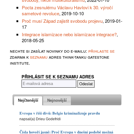
Pocta zesnulému Václavu Havlovi k 30. výročí
sametové revoluce
, 2019-10-10
Proč musí Západ zajistit svobodu projevu
, 2019-01-
17
Integrace islamizace nebo islamizace integrace?
,
2018-05-25
nechte si zasílat novinky do e-mailu:
přihlaste se
zdarma k
seznamu
adres think-tanku gatestone
institute.
PŘIHLÁSIT SE K SEZNAMU ADRES
Nejčtenější
Nejnovější
Evropa v říši divů: Belgie kriminalizuje pravdu
napsal(a) Drieu Godefridi
Čísla hovoří jasně: Proč Evropa v dnešní podobě možná