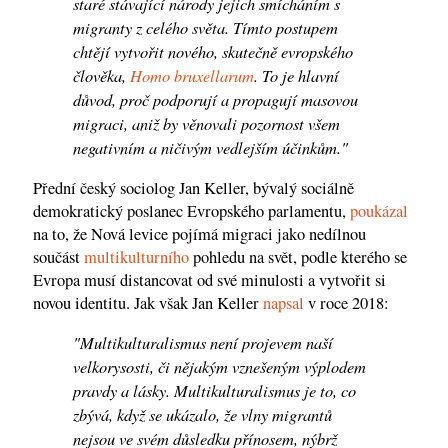
staré stávající národy jejich smícháním s
migranty z celého světa. Tímto postupem
chtějí vytvořit nového, skutečně evropského
člověka,
Homo bruxellarum
. To je hlavní
důvod, proč podporují a propagují masovou
migraci, aniž by věnovali pozornost všem
negativním a ničivým vedlejším účinkům."
Přední český sociolog Jan Keller, bývalý sociálně
demokratický poslanec Evropského parlamentu,
poukázal
na to, že Nová levice pojímá migraci jako nedílnou
součást
multikulturního
pohledu na svět, podle kterého se
Evropa musí distancovat od své minulosti a vytvořit si
novou identitu. Jak však Jan Keller
napsal
v roce 2018:
"Multikulturalismus není projevem naší
velkorysosti, či nějakým vznešeným výplodem
pravdy a lásky. Multikulturalismus je to, co
zbývá, když se ukázalo, že vlny migrantů
nejsou ve svém důsledku přínosem, nýbrž