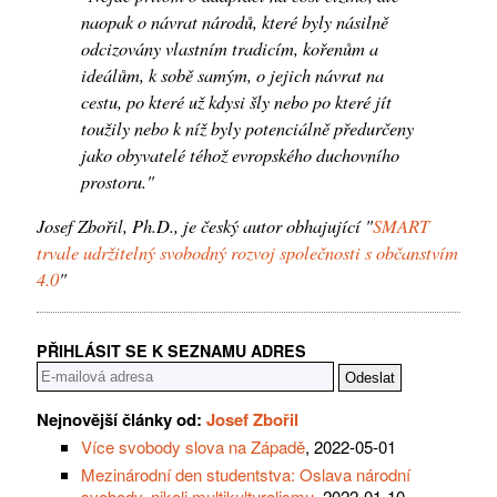
naopak o návrat národů, které byly násilně
odcizovány vlastním tradicím, kořenům a
ideálům, k sobě samým, o jejich návrat na
cestu, po které už kdysi šly nebo po které jít
toužily nebo k níž byly potenciálně předurčeny
jako obyvatelé téhož evropského duchovního
prostoru."
Josef Zbořil, Ph.D., je český autor obhajující "
SMART
trvale udržitelný svobodný rozvoj společnosti s občanstvím
4.0
"
PŘIHLÁSIT SE K SEZNAMU ADRES
Nejnovější články od:
Josef Zbořil
Více svobody slova na Západě
, 2022-05-01
Mezinárodní den studentstva: Oslava národní
svobody, nikoli multikulturalismu
, 2022-01-10