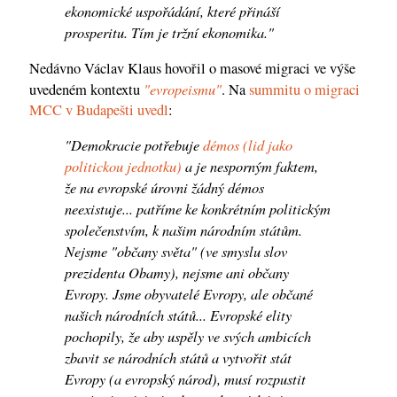
ekonomické uspořádání, které přináší
prosperitu. Tím je tržní ekonomika."
Nedávno Václav Klaus hovořil o masové migraci ve výše
"evropeismu"
uvedeném kontextu
. Na
summitu o migraci
MCC v Budapešti
uvedl
:
"Demokracie potřebuje
démos (lid jako
politickou jednotku)
a je nesporným faktem,
že na evropské úrovni žádný démos
neexistuje... patříme ke konkrétním politickým
společenstvím, k našim národním státům.
Nejsme "občany světa" (ve smyslu slov
prezidenta Obamy), nejsme ani občany
Evropy. Jsme obyvatelé Evropy, ale občané
našich národních států... Evropské elity
pochopily, že aby uspěly ve svých ambicích
zbavit se národních států a vytvořit stát
Evropy (a evropský národ), musí rozpustit