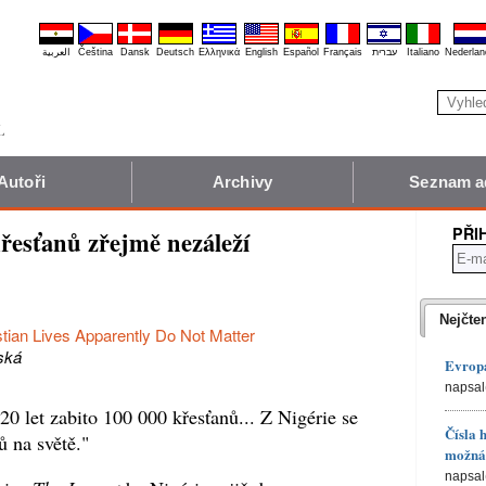
العربية
Čeština
Dansk
Deutsch
Ελληνικά
English
Español
Français
עברית
Italiano
Nederlan
Autoři
Archivy
Seznam a
PŘI
řesťanů zřejmě nezáleží
Nejčte
stian Lives Apparently Do Not Matter
ská
Evropa
napsal
20 let zabito 100 000 křesťanů... Z Nigérie se
Čísla 
ů na světě."
možná 
napsal