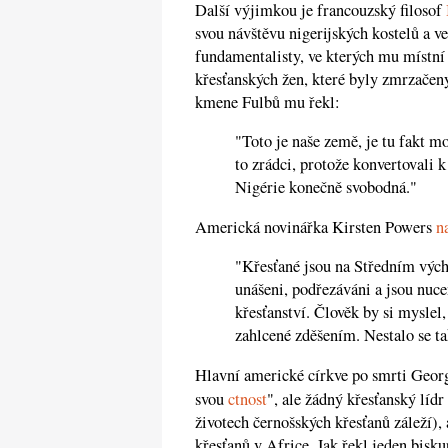
Další výjimkou je francouzský filosof
svou návštěvu nigerijských kostelů a 
fundamentalisty, ve kterých mu místní
křesťanských žen, které byly zmrzačen
kmene Fulbů mu řekl:
"Toto je naše země, je tu fakt mo
to zrádci, protože konvertovali 
Nigérie konečně svobodná."
Americká novinářka Kirsten Powers
n
"Křesťané jsou na Středním vých
unášeni, podřezáváni a jsou nucen
křesťanství. Člověk by si myslel
zahlcené zděšením. Nestalo se tak
Hlavní americké církve po smrti Georg
svou
ctnost
", ale žádný křesťanský lídr
životech černošských křesťanů záleží)
křesťanů v Africe. Jak řekl jeden bisk