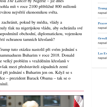
pisu
The Lancet
by Nigérie – již dnes
 mohla mít v roce 2100 přibližně 800 milionů
Trump
devátou největší ekonomikou světa.
napsal
 zachránit, pokud by média, vlády a
Pracov
uly tlak na nigerijskou vládu, aby ochránila své
napsal
nepodmínil obchodní, diplomatickou, vojenskou
Orwell
gérií ochranou tamních křesťanů?
napsal
ump tuto otázku nastolil při svém jednání s
Lze Ev
uhammaduem Buharim v roce 2018. Donald
napsal
 velký problém s vražděním křesťanů v
 však mezi představiteli západních zemí
il při jednání s Buharim jen on. Když se s
dce – prezident Barack Obama – tak se o
ínil.