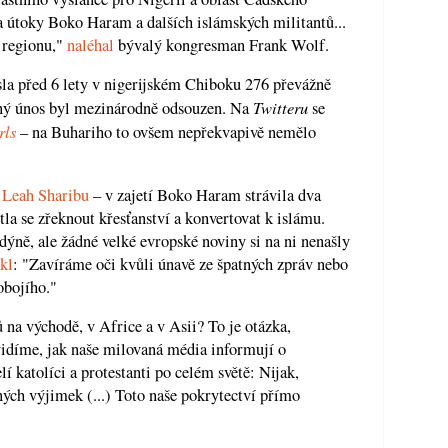
 na útoky Boko Haram a dalších islámských militantů...
 regionu,"
naléhal
bývalý kongresman Frank Wolf.
la před 6 lety v nigerijském Chiboku 276 převážně
Twitteru
ný únos byl mezinárodně odsouzen. Na
se
rls
– na Buhariho to ovšem nepřekvapivě nemělo
–
Leah Sharibu
– v zajetí Boko Haram strávila dva
la se zřeknout křesťanství a konvertovat k islámu.
ýně, ale žádné velké evropské noviny si na ni nenašly
kl
: "Zavíráme oči kvůli únavě ze špatných zpráv nebo
obojího."
 na východě, v Africe a v Asii? To je otázka,
vidíme, jak naše milovaná média informují o
lí katolíci a protestanti po celém světě: Nijak,
ných výjimek (...) Toto naše pokrytectví přímo