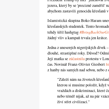
jezera, který by se 'precizně zaměřil'
abychom zastavili genocidu křesťanů v
Islamistická skupina Boko Haram unes
křesťanských studentek. Tento hromad
#BringBackOurGi
tehdy šířil hashgtag
žádný vliv a kampaň trvala jen krátce.
Jedna z unesených nigerijských dívek 
dlouhé, strastiplné roky. Důvod? Odmít
Její matka se
zúčastnila
protestu v Lond
čas. Novinář Franz-Olivier Giesbert
ře
z hanby nás samých nad sebou, nebo z 
"Záleží nám na životech křesťanů
kterou si musíme položit, když 
vraždách a diskriminaci, které če
nebo téměř nijak, až na pár vzác
živí střet civilizací."