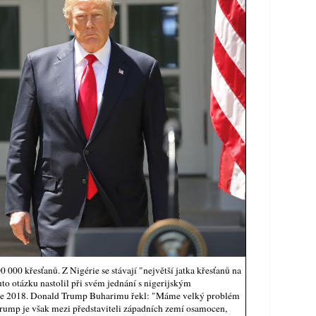
0 000 křesťanů. Z Nigérie se stávají "největší jatka křesťanů na
o otázku nastolil při svém jednání s nigerijským
 2018. Donald Trump Buharimu řekl: "Máme velký problém
Trump je však mezi představiteli západních zemí osamocen,