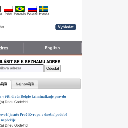
ds
Polski
Português
Pyccĸий
Svenska
dres
English
HLÁSIT SE K SEZNAMU ADRES
nější
Nejnovější
 v říši divů: Belgie kriminalizuje pravdu
(a) Drieu Godefridi
hovoří jasně: Proč Evropa v dnešní podobě
nepřežije
(a) Drieu Godefridi