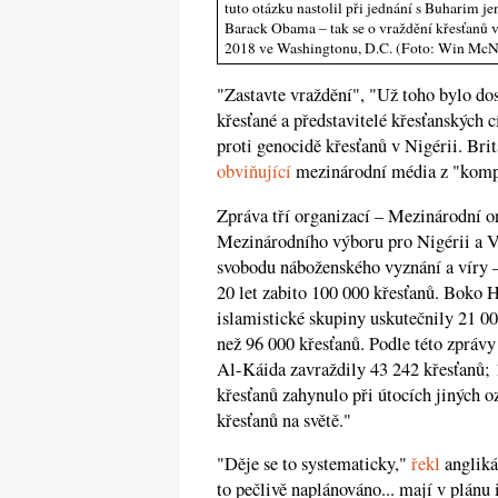
tuto otázku nastolil při jednání s Buharim j
Barack Obama – tak se o vraždění křesťanů
2018 ve Washingtonu, D.C. (Foto: Win McN
"Zastavte vraždění", "Už toho bylo dos
křesťané a představitelé křesťanských 
proti genocidě křesťanů v Nigérii. Bri
obviňující
mezinárodní média z "komp
Zpráva tří organizací – Mezinárodní or
Mezinárodního výboru pro Nigérii a V
svobodu náboženského vyznání a víry 
20 let zabito 100 000 křesťanů. Boko 
islamistické skupiny uskutečnily 21 0
než 96 000 křesťanů. Podle této zprávy
Al-Káida zavraždily 43 242 křesťanů; 
křesťanů zahynulo při útocích jiných 
křesťanů na světě."
"Děje se to systematicky,"
řekl
angliká
to pečlivě naplánováno... mají v plánu 