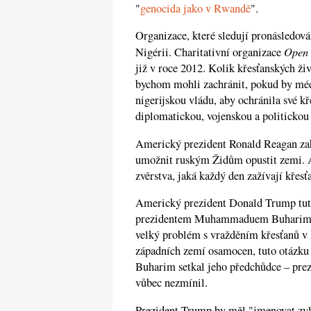
"
genocida jako v Rwandě
".
Organizace, které sledují pronásledován
Open
Nigérii. Charitativní organizace
již v roce 2012. Kolik křesťanských ži
bychom mohli zachránit, pokud by méd
nigerijskou vládu, aby ochránila své 
diplomatickou, vojenskou a politickou
Americký prezident Ronald Reagan za
umožnit ruským Židům opustit zemi. A
zvěrstva, jaká každý den zažívají křesť
Americký prezident Donald Trump tuto 
prezidentem Muhammaduem Buharim 
velký problém s vražděním křesťanů v 
západních zemí osamocen, tuto otázku n
Buharim setkal jeho předchůdce – prez
vůbec nezmínil.
Prezident Trump by měl "jmenovat zvlá