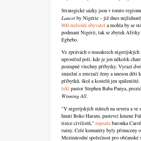
Strategické sázky jsou v tomto region
Lancet
by Nigérie – již dnes nejlidnat
800 milionů obyvatel
a mohla by se st
podmaní Nigérii, tak se zbytek Afriky 
Egbebo.
Ve zprávách o masakrech nigerijských k
uprostřed polí, kde je jen několik chatr
postupně všechny příbytky. Vyrazí dveř
znásilní a zmrzačí ženy a unesou děti 
příbytků, škol a kostelů jen spáleniště.
řekl
pastor Stephen Baba Panya, prezid
Winning All
.
"V nigerijských státech na severu a ve
hnutí Boko Haram, pastevci kmene Ful
tisíce civilistů,"
napsala
baronka Caroli
ruiny. Celé komunity byly přinuceny o
Mezinárodní společnost pro občanské sv