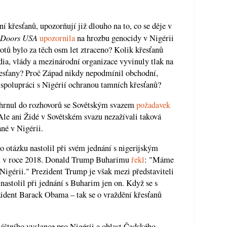
í křesťanů, upozorňují již dlouho na to, co se děje v
 Doors USA
upozornila
na hrozbu genocidy v Nigérii
votů bylo za těch osm let ztraceno? Kolik křesťanů
ia, vlády a mezinárodní organizace vyvinuly tlak na
křesťany? Proč Západ nikdy nepodmínil obchodní,
 spolupráci s Nigérií ochranou tamních křesťanů?
hrnul do rozhovorů se Sovětským svazem
požadavek
le ani Židé v Sovětském svazu nezažívali taková
ané v Nigérii.
otázku nastolil při svém jednání s nigerijským
v roce 2018. Donald Trump Buharimu
řekl
: "Máme
Nigérii." Prezident Trump je však mezi představiteli
astolil při jednání s Buharim jen on. Když se s
ident Barack Obama – tak se o vraždění křesťanů
štního vyslance pro Nigérii a oblast Čadského