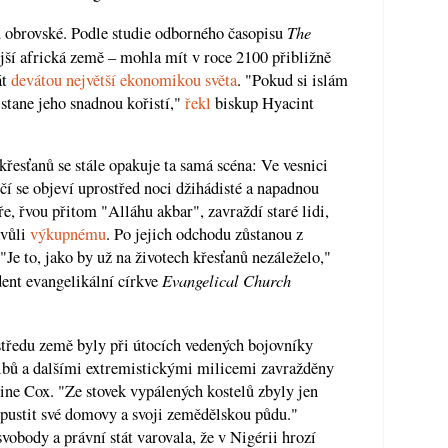
The
u obrovské. Podle studie odborného časopisu
ější africká země – mohla mít v roce 2100 přibližně
át
devátou největší ekonomikou světa
. "Pokud si islám
stane jeho snadnou kořistí,"
řekl
biskup Hyacint
řesťanů se stále opakuje ta samá scéna: Ve vesnici
čí ​​se objeví uprostřed noci džihádisté a napadnou
e, řvou přitom "Alláhu akbar", zavraždí staré lidi,
kvůli
výkupnému
. Po jejich odchodu zůstanou z
 "Je to, jako by už na životech křesťanů nezáleželo,"
Evangelical Church
ent evangelikální církve
 středu země byly při útocích vedených bojovníky
bů a dalšími extremistickými milicemi zavražděny
ne Cox. "Ze stovek vypálených kostelů zbyly jen
pustit své domovy a svoji zemědělskou půdu."
obody a právní stát varovala, že v Nigérii hrozí