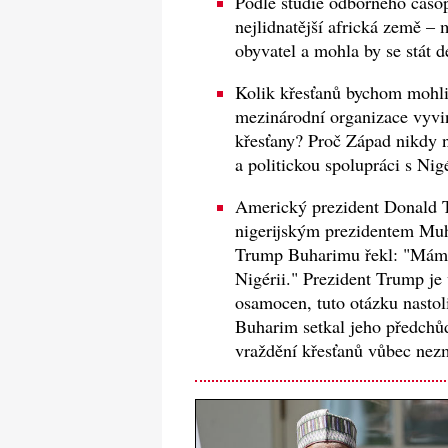
Podle studie odborného časo
nejlidnatější africká země –
obyvatel a mohla by se stát 
Kolik křesťanů bychom mohli
mezinárodní organizace vyvin
křesťany? Proč Západ nikdy 
a politickou spolupráci s Ni
Americký prezident Donald Tr
nigerijským prezidentem M
Trump Buharimu řekl: "Máme
Nigérii." Prezident Trump je
osamocen, tuto otázku nastol
Buharim setkal jeho předchů
vraždění křesťanů vůbec nezm