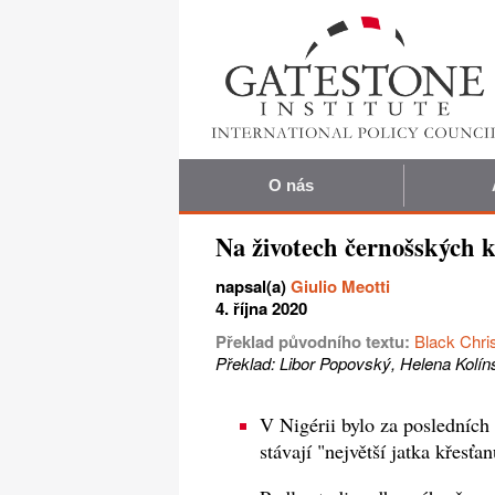
O nás
Na životech černošských k
napsal(a)
Giulio Meotti
4. října 2020
Překlad původního textu:
Black Chri
Překlad: Libor Popovský, Helena Kolín
V Nigérii bylo za posledních 
stávají "největší jatka křesťan