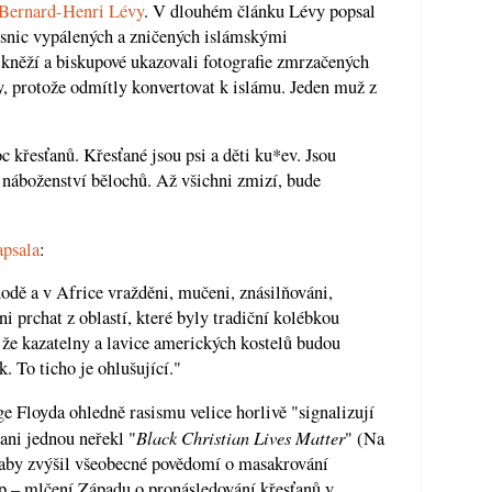
Bernard-Henri Lévy
. V dlouhém článku Lévy popsal
vesnic vypálených a zničených islámskými
 kněží a biskupové ukazovali fotografie zmrzačených
y, protože odmítly konvertovat k islámu. Jeden muž z
c křesťanů. Křesťané jsou psi a děti ku*ev. Jsou
k náboženství bělochů. Až všichni zmizí, bude
apsala
:
odě a v Africe vražděni, mučeni, znásilňováni,
i prchat z oblastí, které byly tradiční kolébkou
, že kazatelny a lavice amerických kostelů budou
. To ticho je ohlušující."
e Floyda ohledně rasismu velice horlivě "signalizují
Black Christian Lives Matter
 ani jednou neřekl "
" (Na
, aby zvýšil všeobecné povědomí o masakrování
up – mlčení Západu o pronásledování křesťanů v