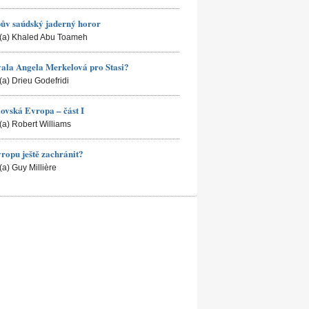
ův saúdský jaderný horor
(a) Khaled Abu Toameh
ala Angela Merkelová pro Stasi?
(a) Drieu Godefridi
ovská Evropa – část I
(a) Robert Williams
ropu ještě zachránit?
(a) Guy Millière