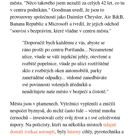
města. "Něco takového jsem nezažil za celých 42 let, co tu
v centru podnikám." Goodman uvedl, že jsou to
provozovny společností jako Daimler Chrysler, Air B&B,
Banana Republic a Microsoft a tvrdil, že jejich odchod
"souvisí s bezprávím, které vládne v centru města."
"Doporučil bych každému z vás, abyste se
ráno prošli po centru Portlandu... Nezametené
ulice, všude se válí injekční jehly, otevřené a
rozbité popelnice, všude po ulici roztříštěné
sklo z rozbitých oken automobilů, parky
zaneřáděné odpadky... vědomě zanedbáváte
své povinnosti volených úředníků a
neudržujete naše město v bezpečí a čistotě."
Města jsou v plamenech. Výtržníci vyplenili a zničili
nespočet byznysů, do nichž často lidé – včetně mnoha
černochů – investovali celý svůj život a i své celoživotní
úspory. Na policisty, kteří na několika místech
údajně
dostali rozkaz ustoupit
, byly
házeny
cihly, pyrotechnika a