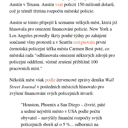
Austin v Texasu. Austin
vzal
policii 150 milionů dolarů,
což je téměř třetina rozpočtu městské policie.
Austin se tímto připojil k seznamu velkých měst, která již
hlasovala pro omezení financování policie. New York a
Los Angeles provedly škrty pouhé týdny po zahájení
současné vlny protestů a v Seattlu
rezignovala
první
černošská policejní šéfka města Carmen Best poté, co
městská rada "odhlasovala omezení některých zdrojů pro
policejní oddělení, včetně zrušení přibližně 100
pracovních míst."
Wall
Několik měst však
podle
červencové zprávy deníku
Street Journal
v posledních měsících hlasovalo pro
zvýšení financování svých policejních útvarů:
"Houston, Phoenix a San Diego – čtvrté, páté
a sedmé největší město v USA podle počtu
obyvatel – navýšily finanční rozpočty svých
policejních sborů až o 5 %... odborníci na