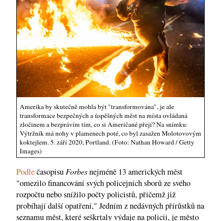
Amerika by skutečně mohla být "transformována", je ale
transformace bezpečných a úspěšných měst na místa ovládaná
zločinem a bezprávím tím, co si Američané přejí? Na snímku:
Výtržník má nohy v plamenech poté, co byl zasažen Molotovovým
koktejlem. 5. září 2020, Portland. (Foto: Nathan Howard / Getty
Images)
Forbes
Podle
časopisu
nejméně 13 amerických měst
"omezilo financování svých policejních sborů ze svého
rozpočtu nebo snížilo počty policistů, přičemž již
probíhají další opatření," Jedním z nedávných přírůstků na
seznamu měst, které seškrtaly výdaje na policii, je město