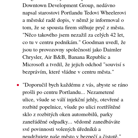
Downtown Development Group, nedávno
napsal starostovi Portlandu Tedovi Wheelerovi
a městské radě dopis, v němž je informoval o
tom, že se spousta firem stěhuje pryč z města.
"Něco takového jsem nezažil za celých 42 let,
co tu v centru podnikám." Goodman uvedl, že
jsou to provozovny společností jako Daimler
Chrysler, Air B&B, Banana Republic a
Microsoft a tvrdil, že jejich odchod "souvisí s
bezprávím, které vládne v centru města."
"Doporučil bych každému z vás, abyste se ráno
prošli po centru Portlandu... Nezametené
ulice, všude se válí injekční jehly, otevřené a
rozbité popelnice, všude po ulici roztříštěné
sklo z rozbitých oken automobilů, parky
zaneřáděné odpadky... vědomě zanedbáváte
své povinnosti volených úředníků a
neudržujete naše město v bezpečí a čistotě."