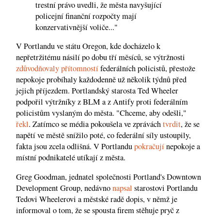
trestní právo uvedli, že města navyšující
policejní finanční rozpočty mají
konzervativnější voliče..."
V Portlandu ve státu Oregon, kde docházelo k
nepřetržitému násilí po dobu tří měsíců, se výtržnosti
zdůvodňovaly
přítomností
federálních policistů, přestože
nepokoje probíhaly každodenně už několik týdnů před
jejich příjezdem. Portlandský starosta Ted Wheeler
podpořil výtržníky z BLM a z Antify proti federálním
policistům vyslaným do města. "Chceme, aby odešli,"
řekl
. Zatímco se média pokoušela ve zprávách
tvrdit
, že se
napětí ve městě snížilo poté, co federální síly ustoupily,
fakta jsou zcela odlišná. V Portlandu
pokračují
nepokoje a
místní podnikatelé utíkají z města.
Greg Goodman, jednatel společnosti Portland's Downtown
Development Group, nedávno
napsal
starostovi Portlandu
Tedovi Wheelerovi a městské radě dopis, v němž je
informoval o tom, že se spousta firem stěhuje pryč z