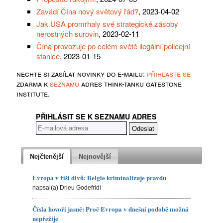
Zavádí Čína nový světový řád?
, 2023-04-02
Jak USA promrhaly své strategické zásoby
nerostných surovin
, 2023-02-11
Čína provozuje po celém světě ilegální policejní
stanice
, 2023-01-15
nechte si zasílat novinky do e-mailu:
přihlaste se
zdarma k
seznamu
adres think-tanku gatestone
institute.
PŘIHLÁSIT SE K SEZNAMU ADRES
Nejčtenější
Nejnovější
Evropa v říši divů: Belgie kriminalizuje pravdu
napsal(a) Drieu Godefridi
Čísla hovoří jasně: Proč Evropa v dnešní podobě možná
nepřežije