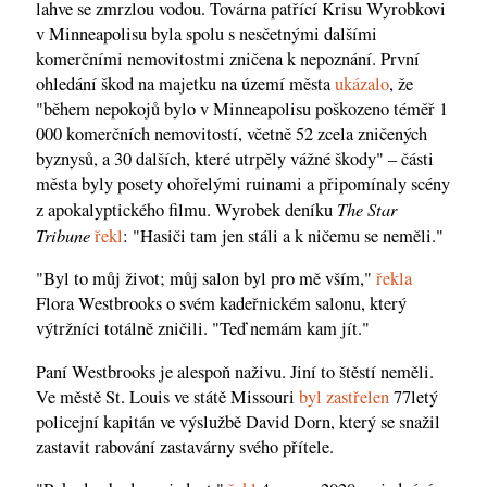
lahve se zmrzlou vodou. Továrna patřící Krisu Wyrobkovi
v Minneapolisu byla spolu s nesčetnými dalšími
komerčními nemovitostmi zničena k nepoznání. První
ohledání škod na majetku na území města
ukázalo
, že
"během nepokojů bylo v Minneapolisu poškozeno téměř 1
000 komerčních nemovitostí, včetně 52 zcela zničených
byznysů, a 30 dalších, které utrpěly vážné škody" – části
města byly posety ohořelými ruinami a připomínaly scény
The Star
z apokalyptického filmu. Wyrobek deníku
Tribune
řekl
: "Hasiči tam jen stáli a k ničemu se neměli."
"Byl to můj život; můj salon byl pro mě vším,"
řekla
Flora Westbrooks o svém kadeřnickém salonu, který
výtržníci totálně zničili. "Teď nemám kam jít."
Paní Westbrooks je alespoň naživu. Jiní to štěstí neměli.
Ve městě St. Louis ve státě Missouri
byl zastřelen
77letý
policejní kapitán ve výslužbě David Dorn, který se snažil
zastavit rabování zastavárny svého přítele.