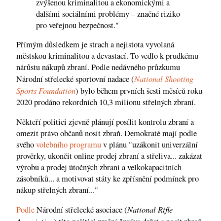
zvýšenou kriminalitou a ekonomickými a
dalšími sociálními problémy – značné riziko
pro veřejnou bezpečnost."
Přímým důsledkem je strach a nejistota vyvolaná
městskou kriminalitou a devastací. To vedlo k prudkému
nárůstu nákupů zbraní. Podle nedávného průzkumu
National Shooting
Národní střelecké sportovní nadace (
Sports Foundation
) bylo během prvních šesti měsíců roku
2020 prodáno rekordních 10,3 milionu střelných zbraní.
Někteří politici zjevně plánují posílit kontrolu zbraní a
omezit právo občanů nosit zbraň. Demokraté mají podle
svého
volebního programu
v plánu "uzákonit univerzální
prověrky, ukončit online prodej zbraní a střeliva... zakázat
výrobu a prodej útočných zbraní a velkokapacitních
zásobníků... a motivovat státy ke zpřísnění podmínek pro
nákup střelných zbraní..."
National Rifle
Podle
Národní střelecké asociace (