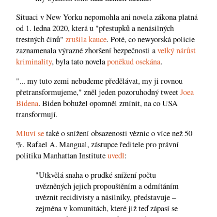
Situaci v New Yorku nepomohla ani novela zákona platná
od 1. ledna 2020, která u "přestupků a nenásilných
trestných činů"
zrušila kauce
. Poté, co newyorská policie
zaznamenala výrazné zhoršení bezpečnosti a
velký nárůst
kriminality
, byla tato novela
poněkud osekána
.
"... my tuto zemi nebudeme předělávat, my ji rovnou
přetransformujeme," zněl jeden pozoruhodný tweet
Joea
Bidena
. Biden bohužel opomněl zmínit, na co USA
transformují.
Mluví se
také o snížení obsazenosti věznic o více než 50
%. Rafael A. Mangual, zástupce ředitele pro právní
politiku Manhattan Institute
uvedl
:
"Utkvělá snaha o prudké snížení počtu
uvězněných jejich propouštěním a odmítáním
uvěznit recidivisty a násilníky, představuje –
zejména v komunitách, které již teď zápasí se