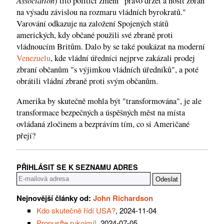
Association
) tito politici změní "právo držet a nosit zbraň
na výsadu závislou na rozmaru vládních byrokratů."
Varování odkazuje na založení Spojených států
amerických, kdy občané použili své zbraně proti
vládnoucím Britům. Dalo by se také poukázat na moderní
Venezuelu
, kde vládní úředníci nejprve zakázali prodej
zbraní občanům "s výjimkou vládních úředníků", a poté
obrátili vládní zbraně proti svým občanům.
Amerika by skutečně mohla být "transformována", je ale
transformace bezpečných a úspěšných měst na místa
ovládaná zločinem a bezprávím tím, co si Američané
přejí?
PŘIHLÁSIT SE K SEZNAMU ADRES
Nejnovější články od:
John Richardson
Kdo skutečně řídí USA?
, 2024-11-04
Propusťte rukojmí!
, 2024-07-05