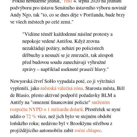
"Pokud nebudeme jednat,"
řekl
4. srpna 2020 na jednání
podvýboru pro ústavu Senátního ústavního výboru novinář
Andy Ngo, tak "to, co se dnes děje v Portlandu, bude brzy
ve všech městech po celé zemi."
"Vidíme téměř každodenní násilné protesty a
nepokoje vedené Antifou. Když zrovna
nezakládají požáry, nehází po policistech
dělbuchy a nesnaží se je zmrzačit, tak alespoň
před budovou soudu zanechávají výhružné
zprávy – například useknuté prasečí hlavy."
Newyorská čtvrť SoHo vypadala poté, co ji výtržníci
vyplenili, jako
městská válečná zóna
. Starosta města, Bill
de Blasio, přesto aktivně podpořil požadavky BLM a
Antify na "omezení financování policie"
snížením
rozpočtu NYPD o 1 miliardu dolarů
. Přestřelek se nyní
událo o
72 %
více, než jich bylo ve stejném období
loňského roku; nedávno byl v Brooklynu střelbou z
projíždějícího automobilu zabit
roční chlapec
.