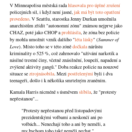
V Minneapolisu městská rada
hlasovala pro úplné zrušení
policejních sil, i když není jasné,
jak má být toto opatření
provedeno
. V Seattlu, starostka Jenny Durkan umožnila
anarchistům zřídit "autonomní zónu" známou nejprve jako
CHAZ, poté jako CHOP a
prohlásila
, že zóna bez policie
Summer of
by mohla umožnit vznik dalšího "
léta lásky
" (
Love
). Místo toho se v této zóně
dočkala
nárůstu
kriminality o 525 %, což zahrnovalo "užívání narkotik a
násilné trestné činy, včetně znásilnění, loupeží, napadení a
zvýšené aktivity gangů." Doba reakce policie na nouzové
situace se
ztrojnásobila
. Mezi
postřelenými
byli i dva
teenageři, došlo i k několika smrtelným zraněním.
Kamala Harris nicméně s úsměvem
slíbila
, že "protesty
nepřestanou"...
"Protesty nepřestanou před listopadovými
prezidentskými volbami a neskončí ani po
volbách... Nenechají toho a ani by neměli, a
my bychom toho také neměli nechat."