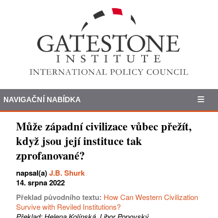
NAVIGAČNÍ NABÍDKA
Může západní civilizace vůbec přežít,
když jsou její instituce tak
zprofanované?
napsal(a)
J.B. Shurk
14. srpna 2022
Překlad původního textu:
How Can Western Civilization
Survive with Reviled Institutions?
Překlad: Helena Kolínská, Libor Popovský