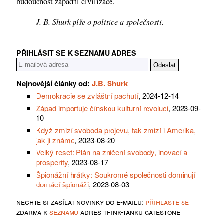
budoucnost západní civilizace.
J. B. Shurk píše o politice a společnosti.
PŘIHLÁSIT SE K SEZNAMU ADRES
Nejnovější články od:
J.B. Shurk
Demokracie se zvláštní pachutí
, 2024-12-14
Západ importuje čínskou kulturní revoluci
, 2023-09-
10
Když zmizí svoboda projevu, tak zmizí i Amerika,
jak ji známe
, 2023-08-20
Velký reset: Plán na zničení svobody, inovací a
prosperity
, 2023-08-17
Špionážní hrátky: Soukromé společnosti dominují
domácí špionáži
, 2023-08-03
nechte si zasílat novinky do e-mailu:
přihlaste se
zdarma k
seznamu
adres think-tanku gatestone