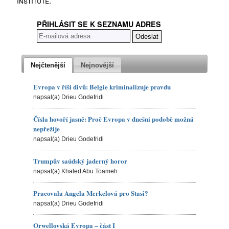
institute.
PŘIHLÁSIT SE K SEZNAMU ADRES
Nejčtenější
Nejnovější
Evropa v říši divů: Belgie kriminalizuje pravdu
napsal(a) Drieu Godefridi
Čísla hovoří jasně: Proč Evropa v dnešní podobě možná
nepřežije
napsal(a) Drieu Godefridi
Trumpův saúdský jaderný horor
napsal(a) Khaled Abu Toameh
Pracovala Angela Merkelová pro Stasi?
napsal(a) Drieu Godefridi
Orwellovská Evropa – část I