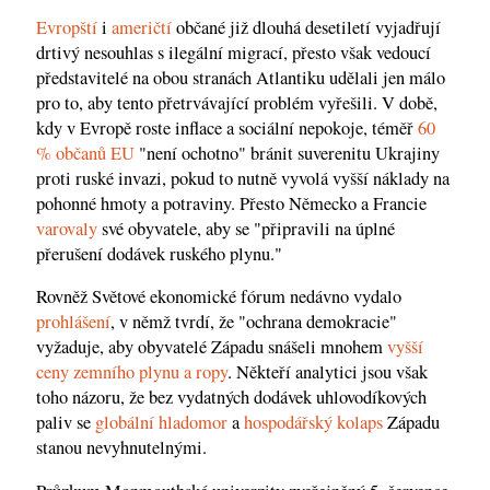
Evropští
i
američtí
občané již dlouhá desetiletí vyjadřují
drtivý nesouhlas s ilegální migrací, přesto však vedoucí
představitelé na obou stranách Atlantiku udělali jen málo
pro to, aby tento přetrvávající problém vyřešili. V době,
kdy v Evropě roste inflace a sociální nepokoje, téměř
60
% občanů EU
"není ochotno" bránit suverenitu Ukrajiny
proti ruské invazi, pokud to nutně vyvolá vyšší náklady na
pohonné hmoty a potraviny. Přesto Německo a Francie
varovaly
své obyvatele, aby se "připravili na úplné
přerušení dodávek ruského plynu."
Rovněž Světové ekonomické fórum nedávno vydalo
prohlášení
, v němž tvrdí, že "ochrana demokracie"
vyžaduje, aby obyvatelé Západu snášeli mnohem
vyšší
ceny zemního plynu a ropy
. Někteří analytici jsou však
toho názoru, že bez vydatných dodávek uhlovodíkových
paliv se
globální hladomor
a
hospodářský kolaps
Západu
stanou nevyhnutelnými.