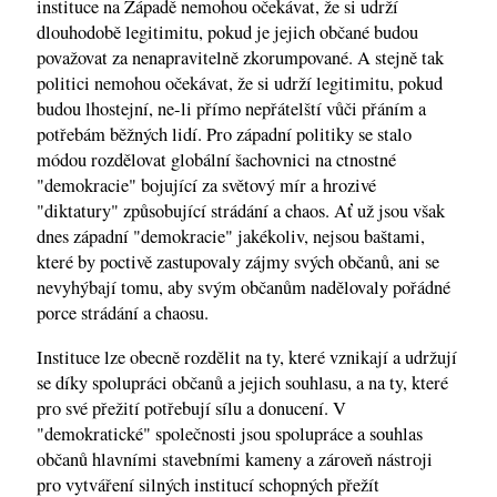
instituce na Západě nemohou očekávat, že si udrží
dlouhodobě legitimitu, pokud je jejich občané budou
považovat za nenapravitelně zkorumpované. A stejně tak
politici nemohou očekávat, že si udrží legitimitu, pokud
budou lhostejní, ne-li přímo nepřátelští vůči přáním a
potřebám běžných lidí. Pro západní politiky se stalo
módou rozdělovat globální šachovnici na ctnostné
"demokracie" bojující za světový mír a hrozivé
"diktatury" způsobující strádání a chaos. Ať už jsou však
dnes západní "demokracie" jakékoliv, nejsou baštami,
které by poctivě zastupovaly zájmy svých občanů, ani se
nevyhýbají tomu, aby svým občanům nadělovaly pořádné
porce strádání a chaosu.
Instituce lze obecně rozdělit na ty, které vznikají a udržují
se díky spolupráci občanů a jejich souhlasu, a na ty, které
pro své přežití potřebují sílu a donucení. V
"demokratické" společnosti jsou spolupráce a souhlas
občanů hlavními stavebními kameny a zároveň nástroji
pro vytváření silných institucí schopných přežít