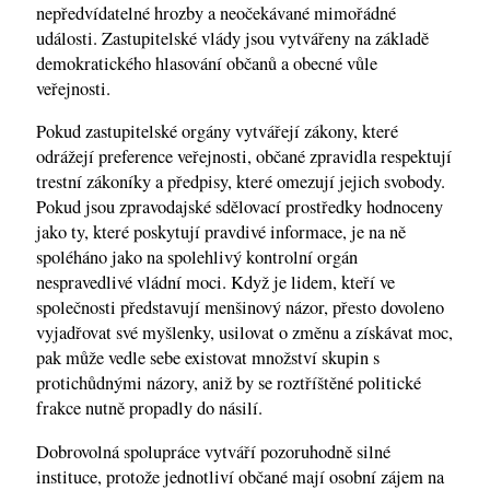
nepředvídatelné hrozby a neočekávané mimořádné
události. Zastupitelské vlády jsou vytvářeny na základě
demokratického hlasování občanů a obecné vůle
veřejnosti.
Pokud zastupitelské orgány vytvářejí zákony, které
odrážejí preference veřejnosti, občané zpravidla respektují
trestní zákoníky a předpisy, které omezují jejich svobody.
Pokud jsou zpravodajské sdělovací prostředky hodnoceny
jako ty, které poskytují pravdivé informace, je na ně
spoléháno jako na spolehlivý kontrolní orgán
nespravedlivé vládní moci. Když je lidem, kteří ve
společnosti představují menšinový názor, přesto dovoleno
vyjadřovat své myšlenky, usilovat o změnu a získávat moc,
pak může vedle sebe existovat množství skupin s
protichůdnými názory, aniž by se roztříštěné politické
frakce nutně propadly do násilí.
Dobrovolná spolupráce vytváří pozoruhodně silné
instituce, protože jednotliví občané mají osobní zájem na