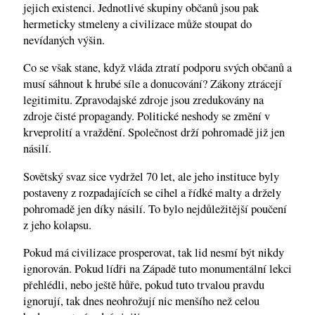
jejich existenci. Jednotlivé skupiny občanů jsou pak
hermeticky stmeleny a civilizace může stoupat do
nevídaných výšin.
Co se však stane, když vláda ztratí podporu svých občanů a
musí sáhnout k hrubé síle a donucování? Zákony ztrácejí
legitimitu. Zpravodajské zdroje jsou zredukovány na
zdroje čisté propagandy. Politické neshody se změní v
krveprolití a vraždění. Společnost drží pohromadě již jen
násilí.
Sovětský svaz sice vydržel 70 let, ale jeho instituce byly
postaveny z rozpadajících se cihel a řídké malty a držely
pohromadě jen díky násilí. To bylo nejdůležitější poučení
z jeho kolapsu.
Pokud má civilizace prosperovat, tak lid nesmí být nikdy
ignorován. Pokud lídři na Západě tuto monumentální lekci
přehlédli, nebo ještě hůře, pokud tuto trvalou pravdu
ignorují, tak dnes neohrožují nic menšího než celou