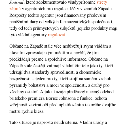
Journal
, které zdokumentovalo všudypřítomné
střety
zájmů
v agenturách pro regulaci léčiv v zemích Západu.
Rozpočty těchto agentur jsou financovány především
peněžními dary od velkých farmaceutických společností,
tedy od těch průmyslových subjektů, jejichž produkty mají
tyto vládní agentury
regulovat
.
Občané na Západě stále více nedůvěřují svým vládám a
hlavním zpravodajským médiím a nevěří, že jim
předkládají přesné a spolehlivé informace. Občané na
Západě stále častěji vnímají vládní činitele jako ty, kteří
udržují dva standardy spravedlnosti a ekonomické
bezpečnosti – jeden pro ty, kteří stojí na samém vrcholu
pyramidy bohatství a moci ve společnosti, a druhý pro
všechny ostatní. A jak ukazuje předčasný nucený odchod
britského premiéra Borise Johnsona z funkce, ochota
veřejnosti zavírat oči před uplatňováním takového dvojího
metru rychle klesá.
Tato situace je naprosto neudržitelná. Vládní úřady a