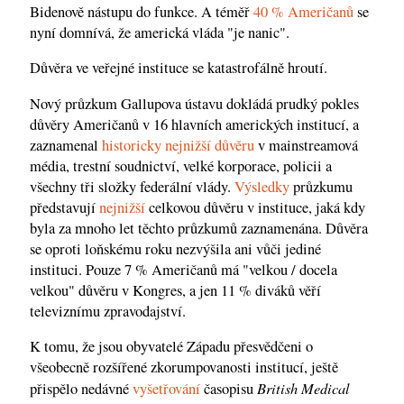
Bidenově nástupu do funkce. A téměř
40 % Američanů
se
nyní domnívá, že americká vláda "je nanic".
Důvěra ve veřejné instituce se katastrofálně hroutí.
Nový průzkum Gallupova ústavu dokládá prudký pokles
důvěry Američanů v 16 hlavních amerických institucí, a
zaznamenal
historicky nejnižší důvěru
v mainstreamová
média, trestní soudnictví, velké korporace, policii a
všechny tři složky federální vlády.
Výsledky
průzkumu
představují
nejnižší
celkovou důvěru v instituce, jaká kdy
byla za mnoho let těchto průzkumů zaznamenána. Důvěra
se oproti loňskému roku nezvýšila ani vůči jediné
instituci. Pouze 7 % Američanů má "velkou / docela
velkou" důvěru v Kongres, a jen 11 % diváků věří
televiznímu zpravodajství.
K tomu, že jsou obyvatelé Západu přesvědčeni o
všeobecně rozšířené zkorumpovanosti institucí, ještě
British Medical
přispělo nedávné
vyšetřování
časopisu