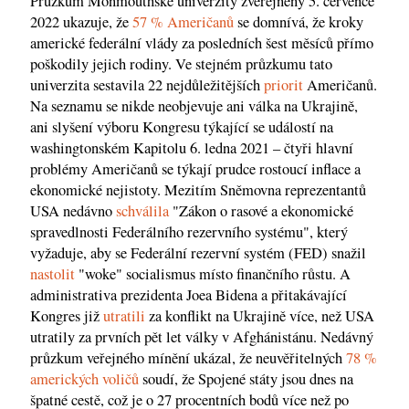
Průzkum Monmouthské univerzity zveřejněný 5. července
2022 ukazuje, že
57 % Američanů
se domnívá, že kroky
americké federální vlády za posledních šest měsíců přímo
poškodily jejich rodiny. Ve stejném průzkumu tato
univerzita sestavila 22 nejdůležitějších
priorit
Američanů.
Na seznamu se nikde neobjevuje ani válka na Ukrajině,
ani slyšení výboru Kongresu týkající se událostí na
washingtonském Kapitolu 6. ledna 2021 – čtyři hlavní
problémy Američanů se týkají prudce rostoucí inflace a
ekonomické nejistoty. Mezitím Sněmovna reprezentantů
USA nedávno
schválila
"Zákon o rasové a ekonomické
spravedlnosti Federálního rezervního systému", který
vyžaduje, aby se Federální rezervní systém (FED) snažil
nastolit
"woke" socialismus místo finančního růstu. A
administrativa prezidenta Joea Bidena a přitakávající
Kongres již
utratili
za konflikt na Ukrajině více, než USA
utratily za prvních pět let války v Afghánistánu. Nedávný
průzkum veřejného mínění ukázal, že neuvěřitelných
78 %
amerických voličů
soudí, že Spojené státy jsou dnes na
špatné cestě, což je o 27 procentních bodů více než po