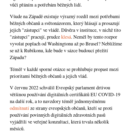
vůči přáním a potřebám běžných lidí.
Všude na Západě existuje výrazný rozdíl mezi potřebami
běžných občanů a světonázorem, který hlásají a prosazují
jejich "zástupci" ve vládě. Důvěra v instituce, v nichž tito
"zástupci" pracují, prudce
klesá
. Neměl by tento rozpor
vyvolat poplach od Washingtonu až po Brusel? Neblížíme
se už k Rubikonu, kde bude v sázce budoucí přežití
Západu?
Téměř v každé sporné otázce se prohlubuje propast mezi
prioritami běžných občanů a jejich vlád.
V červnu 2022 schválil Evropský parlament drtivou
většinou používání digitálních certifikátů EU COVID-19
na další rok, a to navzdory téměř jednomyslnému
odmítnutí
ze strany evropských občanů, kteří se proti
používání povinných digitálních zdravotních pasů
vyjádřili ve veřejné konzultaci, která trvala několik
měsíců.