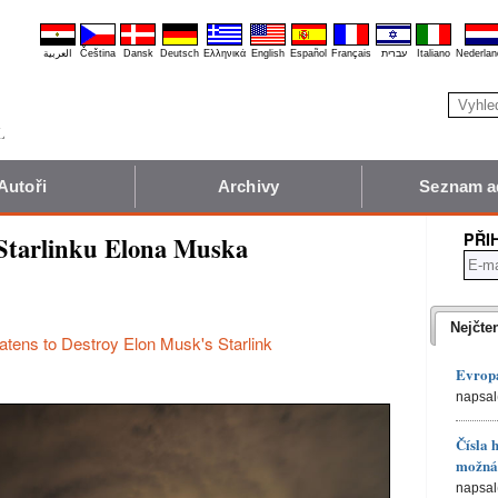
العربية
Čeština
Dansk
Deutsch
Ελληνικά
English
Español
Français
עברית
Italiano
Nederlan
Autoři
Archivy
Seznam a
PŘI
 Starlinku Elona Muska
Nejčte
atens to Destroy Elon Musk's Starlink
Evropa
napsal
Čísla 
možná 
napsal