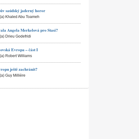
ův saúdský jaderný horor
(a) Khaled Abu Toameh
ala Angela Merkelová pro Stasi?
(a) Drieu Godefridi
ovská Evropa – část I
(a) Robert Williams
ropu ještě zachránit?
(a) Guy Millière