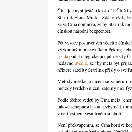
Čína jde nyní ještě o krok dál. Čínští
Starlink Elona Muska. Zdá se však, že 
že se Čína domnívá, že by Starlink mo
čínskou národní bezpečnost.
Pět vysoce postavených vědců z čínsk
výzkumným pracovníkem Pekingského in
spadá
pod strategické podpůrné síly 
nedávno
uvedlo
, že "by měla být přij
některé satelity Starlink přišly o své 
Metody měkkého ničení se zaměřují na 
metody tvrdého ničení satelity ničí fyz
Podle těchto vědců by Čína měla "energ
takové schopnosti jsou nezbytné k tomu,
v nelítostném vesmírném souboji."
Není překvapením, že Čína horlivě ko
své vlastní vesmírné ambice. Napříkla