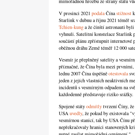
mimořádnou hrozbu ze strany státu v
V prosinci 2021
podala
Čína
stížnost
k
Starlink v dubnu a říjnu 2021 téměř s
Tchien-kung
a že čínští astronauti byl
vyhnuli. Satelitní konstelace Starlink
součástí plánu zpřístupnit internetové
oběžnou dráhu Země téměř 12 000 satel
Vesmír je přeplněný satelity a vesmír
příznačné, že Čína byla mezi prvními,
lednu 2007 Čína úspěšně
otestovala
svo
jeden z jejích vlastních neaktivních me
incidentů s vesmírným odpadem na svět
každodenně představuje riziko srážky.
Spojené státy
odmítly
tvrzení Číny, že 
USA
uvedly
, že pokud by existovala 
vesmírnou stanicí, tak by USA Čínu př
nepřekračovaly hranici stanovených kri
nutné zasílat mimořádná oznámení."