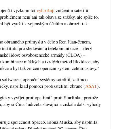
 vojenští výzkumníci
vyhrožují
zničením satelitů
problémem není ani tak obava ze srážky, ale spíše to,
hl být využit k vojenským účelům a ohrozit tak
ého obranného průmyslu v čele s Ren Jüan-čenem,
stitutu pro sledování a telekomunikace – který
Čínské lidové osvobozenecké armády (ČLOA) –
ata kombinace měkkých a tvrdých metod likvidace, aby
funkce a byl tak zničen operační systém celé soustavy."
software a operační systémy satelitů, zatímco
icky, například pomocí protisatelitní zbraně (
ASAT
).
icky vyvíjet protiopatření" proti Starlinku, protože
 aby si Čína "udržela stávající a získala další výhody
píruje společnost SpaceX Elona Muska, aby naplnila
d čínská raketa Dlouhý pochod 2C, kterou Čína