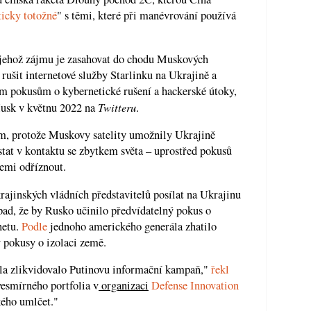
ticky totožné
" s těmi, které při manévrování používá
 jehož zájmu je zasahovat do chodu Muskových
o rušit internetové služby Starlinku na Ukrajině a
ým pokusům o kybernetické rušení a hackerské útoky,
Twitteru
sk v květnu 2022 na
.
ém, protože Muskovy satelity umožnily Ukrajině
ůstat v kontaktu se zbytkem světa – uprostřed pokusů
emi odříznout.
ajinských vládních představitelů posílat na Ukrajinu
pad, že by Rusko učinilo předvídatelný pokus o
netu.
Podle
jednoho amerického generála zhatilo
 pokusy o izolaci země.
cela zlikvidovalo Putinovu informační kampaň,"
řekl
vesmírného portfolia v
organizaci
Defense Innovation
kého umlčet."