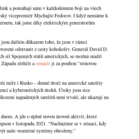
link a pomáhají nám v každodenním boji na všech
ský vicepremiér Mychajlo Fedorov. I když nemáme k
nternetu, tak jsme díky elektrickým generátorům
 jsou dalším důkazem toho, že jsou v rámci
praveni odstranit z cesty kohokoliv. Generál David D.
h sil Spojených států amerických, se možná snažil
 Západu zlehčit a
označil
ji za pouhou "stínovou
nší míře i Rusko – denně útočí na americké satelity
encí a kybernetických útoků. Útoky jsou sice
kození napadených satelitů není trvalé, ale ukazují na
dnem. A jde o úplně novou úroveň aktivit, které
son v listopadu 2021. "Nacházíme se v situaci, kdy
 být naše vesmírné systémy ohroženy."