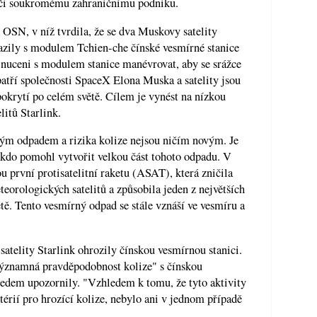
ůči soukromému zahraničnímu podniku.
 OSN, v níž tvrdila, že se dva Muskovy satelity
razily s modulem Tchien-che čínské vesmírné stanice
i nuceni s modulem stanice manévrovat, aby se srážce
 patří společnosti SpaceX Elona Muska a satelity jsou
 pokrytí po celém světě. Cílem je vynést na nízkou
itů Starlink.
ným odpadem a rizika kolize nejsou ničím novým. Je
 kdo pomohl vytvořit velkou část tohoto odpadu. V
u první protisatelitní raketu (ASAT), která zničila
teorologických satelitů a způsobila jeden z největších
ě. Tento vesmírný odpad se stále vznáší ve vesmíru a
satelity Starlink ohrozily čínskou vesmírnou stanici.
"významná pravděpodobnost kolize" s čínskou
edem upozornily. "Vzhledem k tomu, že tyto aktivity
térií pro hrozící kolize, nebylo ani v jednom případě