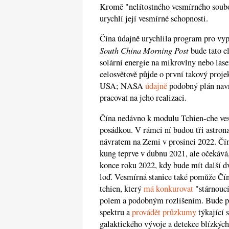
Kromě "nelítostného vesmírného souboj
urychlí její vesmírné schopnosti.
Čína údajně urychlila program pro vyp
South China Morning Post
bude tato e
solární energie na mikrovlny nebo lase
celosvětově půjde o první takový proje
USA; NASA
údajně
podobný plán navrh
pracovat na jeho realizaci.
Čína nedávno k modulu Tchien-che ve
posádkou. V rámci ní budou tři astron
návratem na Zemi v prosinci 2022. Čín
kung teprve v dubnu 2021, ale očekává,
konce roku 2022, kdy bude mít další d
loď. Vesmírná stanice také pomůže Čín
tchien, který
má konkurovat
"stárnouc
polem a podobným rozlišením. Bude pr
spektru a
provádět průzkumy
týkající 
galaktického vývoje a detekce blízkých