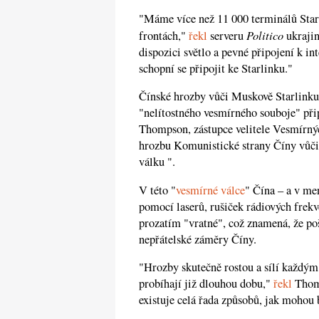
"Máme více než 11 000 terminálů Star
Politico
frontách,"
řekl
serveru
ukrajin
dispozici světlo a pevné připojení k i
schopní se připojit ke Starlinku."
Čínské hrozby vůči Muskově Starlinku
"nelítostného vesmírného souboje" při
Thompson, zástupce velitele Vesmírnýc
hrozbu Komunistické strany Číny vůči
válku ".
V této "
vesmírné válce
" Čína – a v me
pomocí laserů, rušiček rádiových frekv
prozatím "vratné", což znamená, že poš
nepřátelské záměry Číny.
"Hrozby skutečně rostou a sílí každým 
probíhají již dlouhou dobu,"
řekl
Thomp
existuje celá řada způsobů, jak mohou