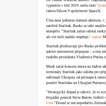
vypustila v létě 2019, měla části "
prak
raketa Falcon 9 společnosti SpaceX.
Čína není jediným státním aktérem, v
satelitů Starlink. Rusko se také snažil
neuspělo. "Starlink zatím odolal rusk
ale své úsilí nadále stupňují,"
napsal
Mu
Starlink představuje pro Rusko probl
udržet internetové připojení – a tím z
ruského prezidenta Vladimira Putina z
Musk začal koncem února na žádost ukr
terminály Starlink jako zálohu pro pří
odříznutí Ukrajiny od přístupu k inter
použití Starlinku na Ukrajině Putinovy
"Strategický dopad je takový, že to z
brigádní generál Steve Butow, ředitel 
Unit
."Dosud se mu nepodařilo Zelens