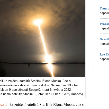
Trump
napsal
Pracov
napsal
Orwell
napsal
Lze Ev
napsal
i ke zničení satelitů Starlink Elona Muska. Jde o
 soukromému zahraničnímu podniku. Na snímku: Dlouhá
 Falcon 9 společnosti SpaceX, která 6. května 2022
a nesla satelity Starlink. (Foto: Red Huber / Getty Images)
yzvali
ke zničení satelitů Starlink Elona Muska. Jde o