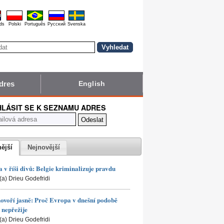
ds
Polski
Português
Pyccĸий
Svenska
dres
English
HLÁSIT SE K SEZNAMU ADRES
nější
Nejnovější
 v říši divů: Belgie kriminalizuje pravdu
(a) Drieu Godefridi
hovoří jasně: Proč Evropa v dnešní podobě
nepřežije
(a) Drieu Godefridi