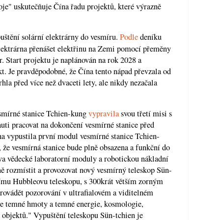
e" uskutečňuje Čína řadu projektů, které výrazně
uštění solární elektrárny do vesmíru.
Podle
deníku
lektrárna přenášet elektřinu na Zemi pomocí přeměny
r. Start projektu je naplánován na rok 2028 a
kt. Je pravděpodobné, že Čína tento nápad převzala od
la před více než dvaceti lety, ale nikdy nezačala
smírné stanice Tchien-kung
vypravila
svou třetí misi s
auti pracovat na dokončení vesmírné stanice před
a vypustila první modul vesmírné stanice Tchien-
 že vesmírná stanice bude plně obsazena a funkční do
va vědecké laboratorní moduly a robotickou nákladní
ě rozmístit a provozovat nový vesmírný teleskop Sün-
ímu Hubbleovu teleskopu, s 300krát větším zorným
ovádět pozorování v ultrafialovém a viditelném
se temné hmoty a temné energie, kosmologie,
 objektů." Vypuštění teleskopu Sün-tchien je