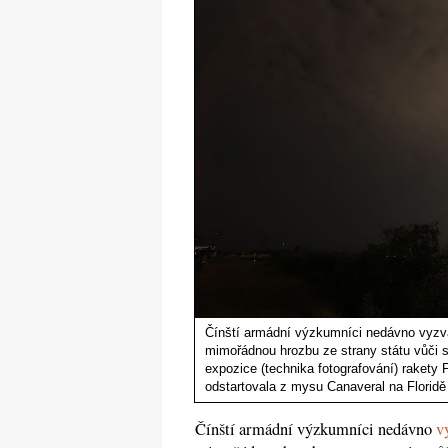
Čínští armádní výzkumníci nedávno vyzval
mimořádnou hrozbu ze strany státu vůči
expozice (technika fotografování) rakety
odstartovala z mysu Canaveral na Floridě 
Čínští armádní výzkumníci nedávno
v