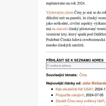
naplánováno na rok 2024.
Výslovným cílem
Číny je stát se do r
důležité mít na paměti, že čínský ves
jako neškodné, civilní aspekty výzkumu
má
na starosti
čínský pilotovaný vesmí
vesmírné lety, který spadá pod Odděle
Podobně Čínská lidová osvobozeneck
mnoho čínských satelitů.
PŘIHLÁSIT SE K SEZNAMU ADRES
Související témata:
Čína
Nejnovější články od:
John Richard
Kdo skutečně řídí USA?
, 2024-1
Propusťte rukojmí!
, 2024-07-05
Zavádí Čína nový světový řád?
,