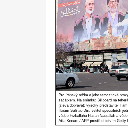
Pro íránský režim a jeho teroristické prox
začátkem. Na snímku: Billboard na teherá
(zleva doprava): vysoký představitel Ham
Hášim Safí ad-Dín, velitel speciálních j
vůdce Hizballáhu Hasan Nasralláh a vůdce
Atta Kenare / AFP prostřednictvím Getty