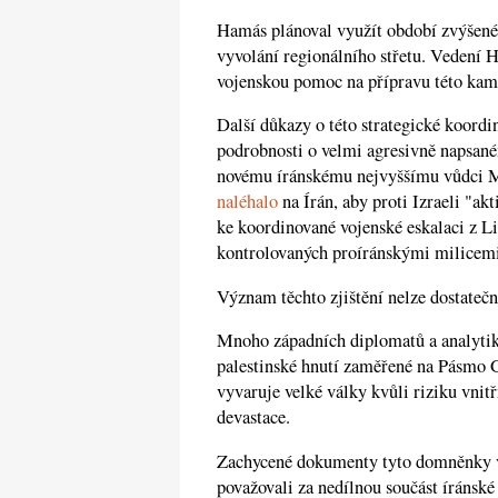
Hamás plánoval využít období zvýšené
vyvolání regionálního střetu. Vedení
vojenskou pomoc na přípravu této kam
Další důkazy o této strategické koordi
podrobnosti o velmi agresivně napsa
novému íránskému nejvyššímu vůdci 
naléhalo
na Írán, aby proti Izraeli "ak
ke koordinované vojenské eskalaci z Li
kontrolovaných proíránskými milicemi
Význam těchto zjištění nelze dostatečn
Mnoho západních diplomatů a analytiků
palestinské hnutí zaměřené na Pásmo Gaz
vyvaruje velké války kvůli riziku vni
devastace.
Zachycené dokumenty tyto domněnky v
považovali za nedílnou součást íránsk