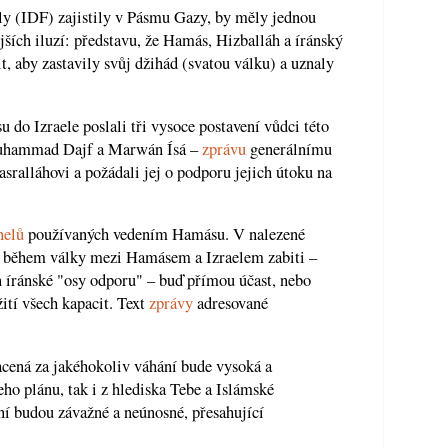
ly (IDF) zajistily v Pásmu Gazy, by měly jednou
ších iluzí: představu, že Hamás, Hizballáh a íránský
, aby zastavily svůj džihád (svatou válku) a uznaly
 do Izraele poslali tři vysoce postavení vůdci této
 Muhammad Dajf a Marwán Ísá –
zprávu
generálnímu
ralláhovi a požádali jej o podporu jejich útoku na
nelů
používaných vedením Hamásu. V nalezené
li během války mezi Hamásem a Izraelem zabiti –
n íránské "osy odporu" – buď přímou účast, nebo
tí všech kapacit. Text
zprávy
adresované
acená za jakéhokoliv váhání bude vysoká a
eho plánu, tak i z hlediska Tebe a Islámské
ní budou závažné a neúnosné, přesahující