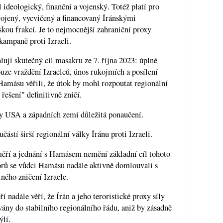
 ideologický, finanční a vojenský. Totéž platí pro
rojený, vycvičený a financovaný Íránskými
kou frakcí. Je to nejmocnější zahraniční proxy
 kampaně proti Izraeli.
lují skutečný cíl masakru ze 7. října 2023: úplné
uze vraždění Izraelců, únos rukojmích a posílení
amásu věřili, že útok by mohl rozpoutat regionální
řešení" definitivně zničí.
 USA a západních zemí důležitá ponaučení.
částí širší regionální války Íránu proti Izraeli.
měří a jednání s Hamásem nemění základní cíl tohoto
orů se vůdci Hamásu nadále aktivně domlouvali s
ného zničení Izraele.
eří nadále věří, že Írán a jeho teroristické proxy síly
ny do stabilního regionálního řádu, aniž by zásadně
ýlí.