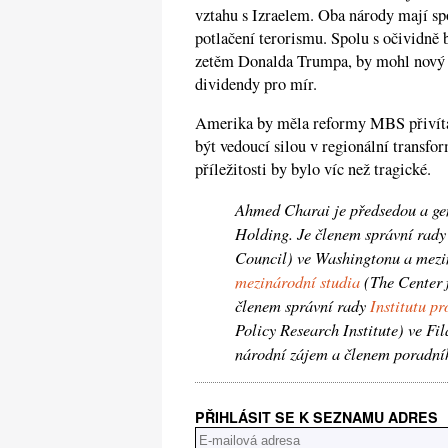
vztahu s Izraelem. Oba národy mají sp
potlačení terorismu. Spolu s očividn
zetěm Donalda Trumpa, by mohl nový 
dividendy pro mír.
Amerika by měla reformy MBS přivít
být vedoucí silou v regionální transfor
příležitosti by bylo víc než tragické.
Ahmed Charai je předsedou a ge
Holding. Je členem správní rady
Council) ve Washingtonu a mezi
mezinárodní studia
(The Center f
členem správní rady
Institutu pr
Policy Research Institute) ve Fi
národní zájem a členem poradníh
PŘIHLÁSIT SE K SEZNAMU ADRES