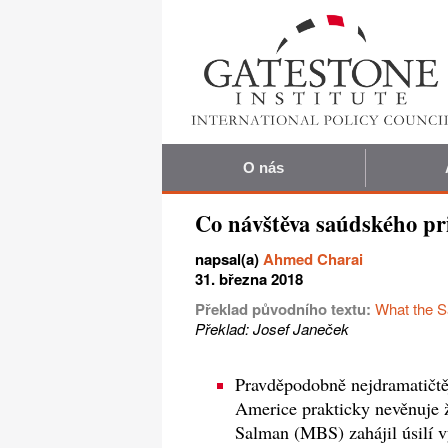
O nás
Co návštěva saúdského pr
napsal(a)
Ahmed Charai
31. března 2018
Překlad původního textu:
What the S
Překlad: Josef Janeček
Pravděpodobně nejdramatičtěj
Americe prakticky nevěnuje
Salman (MBS) zahájil úsilí 