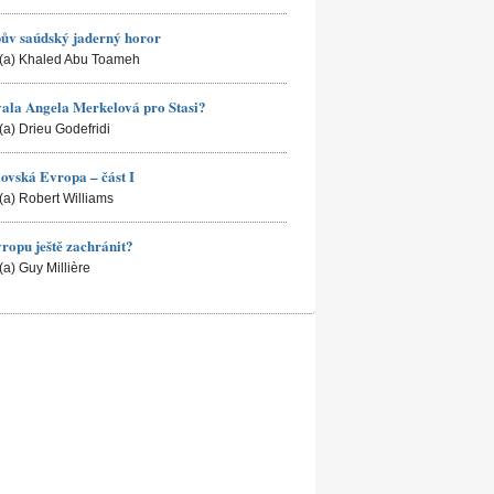
ův saúdský jaderný horor
(a) Khaled Abu Toameh
ala Angela Merkelová pro Stasi?
(a) Drieu Godefridi
ovská Evropa – část I
(a) Robert Williams
ropu ještě zachránit?
(a) Guy Millière