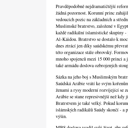
Pravděpodobně nejdramatičtější reform
žádná pozornost. Korunní princ zaháji
vedoucích pozic na základních a střední
Muslimské bratrstvo, založené v Egypt
každé radikální islamistické skupiny
Al-Káidou. Bratrstvo se dostalo k mo
dnes ztrácí jen díky saúdskému převrat
této organizace stále obrovský. Formo
mnoho spojenců mezi 15 000 princi a 
také armádu doslova ozbrojených stou
Sázka na jeho boj s Muslimským bratr
Saúdská Arábie vrátí ke svým kořenům
ženami a rysy moderní rozvíjející se z
Arábie se stane represivnější než kdy
Bratrstvem je také velký. Pokud korunn
islámských radikálů Saúdy skončí - a 
výšin.
MBS doslova vsadil svůj život, aby re