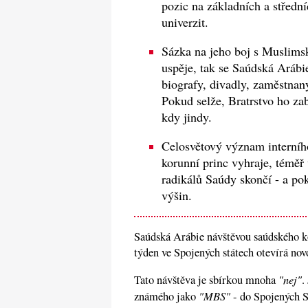
pozic na základních a střední
univerzit.
Sázka na jeho boj s Muslim
uspěje, tak se Saúdská Aráb
biografy, divadly, zaměstnan
Pokud selže, Bratrstvo ho zab
kdy jindy.
Celosvětový význam interníh
korunní princ vyhraje, téměř
radikálů Saúdy skončí - a po
výšin.
Saúdská Arábie návštěvou saúdského 
týden ve Spojených státech otevírá nov
"nej"
Tato návštěva je sbírkou mnoha
.
"MBS"
známého jako
- do Spojených S