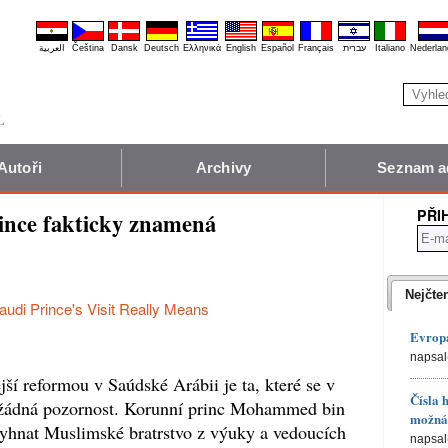
العربية
Čeština
Dansk
Deutsch
Ελληνικά
English
Español
Français
עברית
Italiano
Nederlan
Autoři
Archivy
Seznam a
PŘI
ince fakticky znamená
Nejčte
audi Prince's Visit Really Means
Evropa
napsal
ší reformou v Saúdské Arábii je ta, které se v
Čísla 
 žádná pozornost. Korunní princ Mohammed bin
možná 
vyhnat Muslimské bratrstvo z výuky a vedoucích
napsal