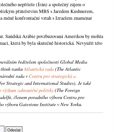
olečného nepřítele (Írán) a společný zájem o
ě blízkým přátelstvím MBS s Jaredem Kushnerem,
a méně konfrontační vztah s Izraelem znamenat
at. Saúdská Arábie povzbuzovaná Amerikou by mohla
maci, která by byla skutečně historická. Nevyužít této
nerálním ředitelem společnosti Global Media
 think-tanku
Atlantická rada
(The Atlantic
národní rada v
Centru pro strategická a
or Strategic and International Studies). Je také
o výzkum zahraniční politiky
(The Foreign
ladelfii, členem poradního výboru Centra pro
o výboru Gatestone Institute v New Yorku.