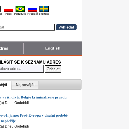
ds
Polski
Português
Pyccĸий
Svenska
dres
English
HLÁSIT SE K SEZNAMU ADRES
nější
Nejnovější
 v říši divů: Belgie kriminalizuje pravdu
(a) Drieu Godefridi
hovoří jasně: Proč Evropa v dnešní podobě
nepřežije
(a) Drieu Godefridi