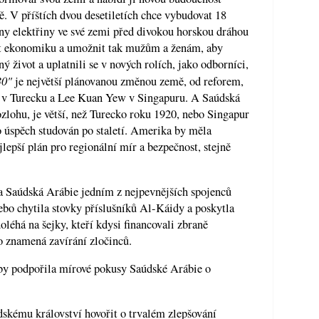
pě. V příštích dvou desetiletích chce vybudovat 18
eny elektřiny ve své zemi před divokou horskou dráhou
vat ekonomiku a umožnit tak mužům a ženám, aby
ý život a uplatnili se v nových rolích, jako odborníci,
30"
je největší plánovanou změnou země, od reforem,
 v Turecku a Lee Kuan Yew v Singapuru. A Saúdská
ozlohu, je větší, než Turecko roku 1920, nebo Singapur
o úspěch studován po staletí. Amerika by měla
lepší plán pro regionální mír a bezpečnost, stejně
la Saúdská Arábie jedním z nejpevnějších spojenců
ebo chytila stovky příslušníků Al-Káidy a poskytla
doléhá na šejky, kteří kdysi financovali zbraně
o znamená zavírání zločinců.
by podpořila mírové pokusy Saúdské Arábie o
kému království hovořit o trvalém zlepšování