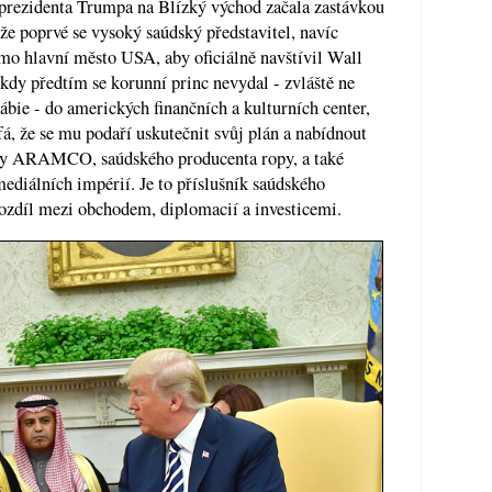
a prezidenta Trumpa na Blízký východ začala zastávkou
, že poprvé se vysoký saúdský představitel, navíc
imo hlavní město USA, aby oficiálně navštívil Wall
kdy předtím se korunní princ nevydal - zvláště ne
ábie - do amerických finančních a kulturních center,
 že se mu podaří uskutečnit svůj plán a nabídnout
my ARAMCO, saúdského producenta ropy, a také
ediálních impérií. Je to příslušník saúdského
rozdíl mezi obchodem, diplomacií a investicemi.