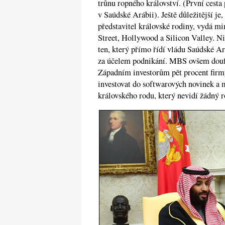
trůnu ropného království. (První cest
v Saúdské Arábii). Ještě důležitější je
představitel královské rodiny, vydá m
Street, Hollywood a Silicon Valley. Ni
ten, který přímo řídí vládu Saúdské Ar
za účelem podnikání. MBS ovšem doufá,
Západním investorům pět procent fir
investovat do softwarových novinek a m
královského rodu, který nevidí žádný 