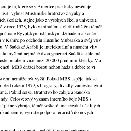
ou je ta, které se v Americe prakticky nevěnuje
l úsilí vyhnat Muslimské bratrstvo z výuky a
ch školách, stejně jako z vysokých škol a univerzit.
ě v roce 1928, bylo v minulém století rodištěm téměř
 - počínaje Egyptským islámským džihádem a konče
ci v Káhiře po odchodu Husního Mubáraka a svůj vliv
u. V Saúdské Arábii je intelektuální a finanční vliv
vala myšlení nejméně dvou generací Saúdů a stále má
ještě mnohem více mezi 20 000 předními kleriky. Má
penců. MBS dráždí bosou nohou hada a dobře to ví.
stvem nemůže být vyšší. Pokud MBS uspěje, tak se
 před rokem 1979, s biografy, divadly, zaměstnanými
emě. Pokud selže, Bratrstvo ho zabije a Saúdská
 jindy. Celosvětový význam interního boje MBS s
í princ vyhraje, téměř veškeré financování násilných
pokud zemře, vyroste podpora teroristů do nových
formoval svou zemi a nabídl jí novou budoucnost