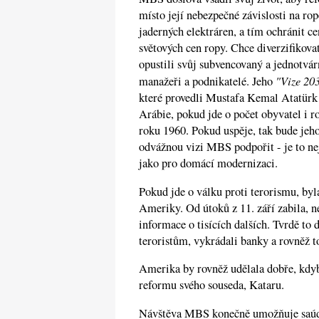
místo její nebezpečné závislosti na ro
jaderných elektráren, a tím ochránit c
světových cen ropy. Chce diverzifiko
opustili svůj subvencovaný a jednotvárn
"Vize 20
manažeři a podnikatelé. Jeho
které provedli Mustafa Kemal Atatürk
Arábie, pokud jde o počet obyvatel i r
roku 1960. Pokud uspěje, tak bude jeh
odvážnou vizi MBS podpořit - je to nej
jako pro domácí modernizaci.
Pokud jde o válku proti terorismu, by
Ameriky. Od útoků z 11. září zabila, n
informace o tisících dalších. Tvrdě to 
teroristům, vykrádali banky a rovněž t
Amerika by rovněž udělala dobře, kdy
reformu svého souseda, Kataru.
Návštěva MBS konečně umožňuje saúds