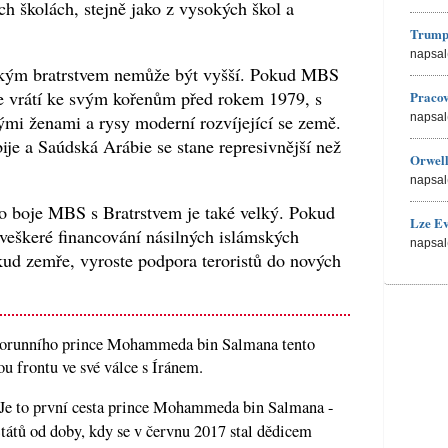
ch školách, stejně jako z vysokých škol a
Trump
napsal
ským bratrstvem nemůže být vyšší. Pokud MBS
ie vrátí ke svým kořenům před rokem 1979, s
Pracov
ými ženami a rysy moderní rozvíjející se země.
napsal
ije a Saúdská Arábie se stane represivnější než
Orwell
napsal
o boje MBS s Bratrstvem je také velký. Pokud
Lze Ev
 veškeré financování násilných islámských
napsal
kud zemře, vyroste podpora teroristů do nových
korunního prince Mohammeda bin Salmana tento
ou frontu ve své válce s Íránem.
 Je to první cesta prince Mohammeda bin Salmana -
tátů od doby, kdy se v červnu 2017 stal dědicem