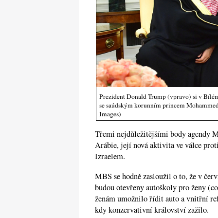
Prezident Donald Trump (vpravo) si v Bílé
se saúdským korunním princem Mohammedem
Images)
Třemi nejdůležitějšími body agendy 
Arábie, její nová aktivita ve válce pro
Izraelem.
MBS se hodně zasloužil o to, že v čer
budou otevřeny autoškoly pro ženy (což
ženám umožnilo řídit auto a vnitřní re
kdy konzervativní království zažilo.