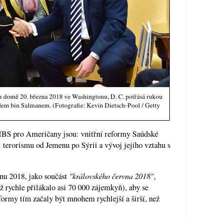
m domě 20. března 2018 ve Washingtonu, D. C. potřásá rukou
 bin Salmanem. (Fotografie: Kevin Dietsch-Pool / Getty
MBS pro Američany jsou: vnitřní reformy Saúdské
ti terorismu od Jemenu po Sýrii a vývoj jejího vztahu s
"královského června 2018"
vnu 2018, jako součást
,
 rychle přilákalo asi 70 000 zájemkyň), aby se
formy tím začaly být mnohem rychlejší a širší, než