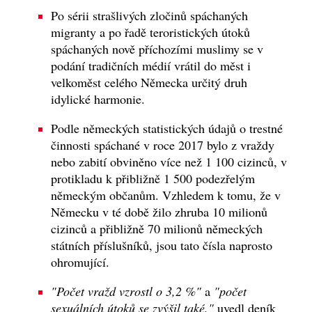
Po sérii strašlivých zločinů spáchaných
migranty a po řadě teroristických útoků
spáchaných nově příchozími muslimy se v
podání tradičních médií vrátil do měst i
velkoměst celého Německa určitý druh
idylické harmonie.
Podle německých statistických údajů o trestné
činnosti spáchané v roce 2017 bylo z vraždy
nebo zabití obviněno více než 1 100 cizinců, v
protikladu k přibližně 1 500 podezřelým
německým občanům. Vzhledem k tomu, že v
Německu v té době žilo zhruba 10 milionů
cizinců a přibližně 70 milionů německých
státních příslušníků, jsou tato čísla naprosto
ohromující.
"Počet vražd vzrostl o 3,2 %"
a
"počet
sexuálních útoků se zvýšil také,"
uvedl deník