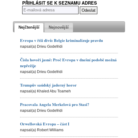
PŘIHLÁSIT SE K SEZNAMU ADRES
Nejčtenější
Nejnovější
Evropa v říši divů: Belgie kriminalizuje pravdu
napsal(a) Drieu Godefridi
Čísla hovoří jasně: Proč Evropa v dnešní podobě možná
nepřežije
napsal(a) Drieu Godefridi
Trumpův saúdský jaderný horor
napsal(a) Khaled Abu Toameh
Pracovala Angela Merkelová pro Stasi?
napsal(a) Drieu Godefridi
Orwellovská Evropa – část I
napsal(a) Robert Williams