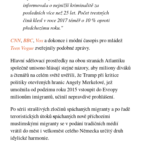
informovala o nejnižší kriminalitě za
posledních více než 25 let. Počet trestných
činů klesl v roce 2017 téměř o 10 % oproti
předchozímu roku."
CNN
BBC
Vox
,
,
a dokonce i módní časopis pro mládež
Teen Vogue
zveřejnily podobné zprávy.
Hlavní sdělovací prostředky na obou stranách Atlantiku
společně unisono hlásají stejné názory, aby miliony diváků
a čtenářů na celém světě uvěřili, že Trump při kritice
politiky otevřených hranic Angely Merkelové, jež
umožnila od podzimu roku 2015 vstoupit do Evropy
milionům imigrantů, učinil nepravdivé prohlášení.
Po sérii strašlivých zločinů spáchaných migranty a po řadě
s
teroristických útoků
páchaných nově příchozími
muslimskými migranty se v podání tradičních médií
vrátil do měst i velkoměst celého Německa určitý druh
idylické harmonie.