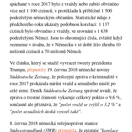
spáchané v roce 2017 bylo z vraždy nebo zabití obviněno
více než 1 100 cizinců, v protikladu k přibližně 1 500
podezřelým německým občanům. Statistické údaje z
předchozího roku ukázaly podobnou korelaci: 1 137
cizinců bylo obviněno z vraždy, ve srovnání s 1 638
podezřelými Němci. Jsou to ohromující čísla, zvláště když
vezmeme v úvahu, že v Německu v té době žilo zhruba 10
milionů cizinců a 70 milionů Němců.
Ve článku, který se snažil vyvracet tweety prezidenta
Trumpa,
připustily
19. června 2018 německé noviny
Süddeutsche Zeitung
, že policejní zpráva o kriminalitě v
roce 2017 prokázala nárůst vražd a sexuálního násilí po
Süddeutsche Zeitung
celé zemi. Deník
správně uvádí, že
zpráva o trestné činnosti vykazuje celkový pokles o 9,6 %,
"počet vražd se zvýšil o 3,2 %"
současně ale přiznává, že
a
"počet sexuálních útoků vzrostl také"
.
8. června 2018 německá veřejnoprávní stanice
Südwestrundfunk (SWR)
"korelace
připustila
, že existuje