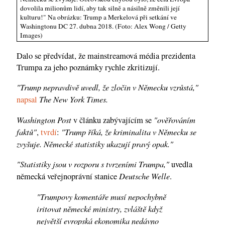
dovolila milionům lidí, aby tak silně a násilně změnili její
kulturu!" Na obrázku: Trump a Merkelová při setkání ve
Washingtonu DC 27. dubna 2018. (Foto: Alex Wong / Getty
Images)
Dalo se předvídat, že mainstreamová média prezidenta
Trumpa za jeho poznámky rychle zkritizují.
"Trump nepravdivě uvedl, že zločin v Německu vzrůstá,"
The New York Times.
napsal
Washington Post
"ověřováním
v článku zabývajícím se
faktů"
"Trump říká, že kriminalita v Německu se
,
tvrdí
:
zvyšuje. Německé statistiky ukazují pravý opak."
"Statistiky jsou v rozporu s tvrzeními Trumpa,"
uvedla
Deutsche Welle
německá veřejnoprávní stanice
.
"Trumpovy komentáře musí nepochybně
iritovat německé ministry, zvláště když
největší evropská ekonomika nedávno