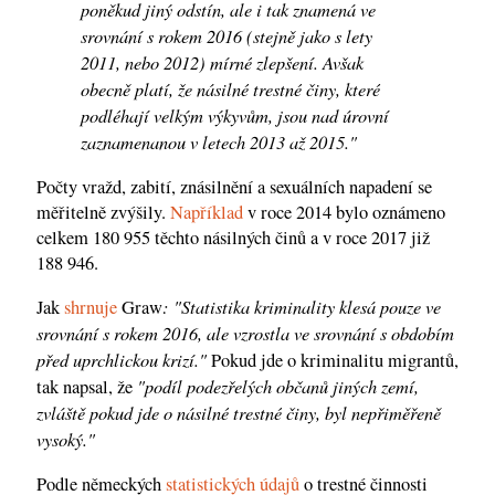
poněkud jiný odstín, ale i tak znamená ve
srovnání s rokem 2016 (stejně jako s lety
2011, nebo 2012) mírné zlepšení. Avšak
obecně platí, že násilné trestné činy, které
podléhají velkým výkyvům, jsou nad úrovní
zaznamenanou v letech 2013 až 2015."
Počty vražd, zabití, znásilnění a sexuálních napadení se
měřitelně zvýšily.
Například
v roce 2014 bylo oznámeno
celkem 180 955 těchto násilných činů a v roce 2017 již
188 946.
: "Statistika kriminality klesá pouze ve
Jak
shrnuje
Graw
srovnání s rokem 2016, ale vzrostla ve srovnání s obdobím
před uprchlickou krizí."
Pokud jde o kriminalitu migrantů,
"podíl podezřelých občanů jiných zemí,
tak napsal, že
zvláště pokud jde o násilné trestné činy, byl nepřiměřeně
vysoký."
Podle německých
statistických údajů
o trestné činnosti