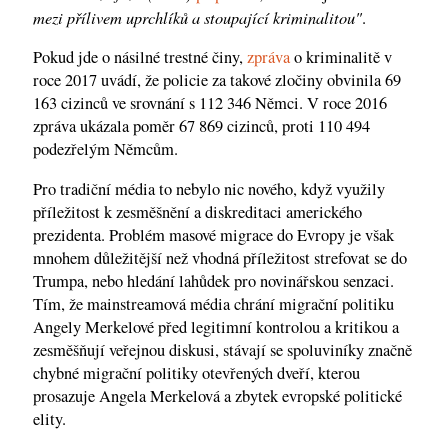
mezi přílivem uprchlíků a stoupající kriminalitou"
.
Pokud jde o násilné trestné činy,
zpráva
o kriminalitě v
roce 2017 uvádí, že policie za takové zločiny obvinila 69
163 cizinců ve srovnání s 112 346 Němci. V roce 2016
zpráva ukázala poměr 67 869 cizinců, proti 110 494
podezřelým Němcům.
Pro tradiční média to nebylo nic nového, když využily
příležitost k zesměšnění a diskreditaci amerického
prezidenta. Problém masové migrace do Evropy je však
mnohem důležitější než vhodná příležitost strefovat se do
Trumpa, nebo hledání lahůdek pro novinářskou senzaci.
Tím, že mainstreamová média chrání migrační politiku
Angely Merkelové před legitimní kontrolou a kritikou a
zesměšňují veřejnou diskusi, stávají se spoluviníky značně
chybné migrační politiky otevřených dveří, kterou
prosazuje Angela Merkelová a zbytek evropské politické
elity.