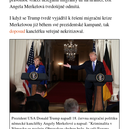
Angela Merkelová tvrdošíjně odmítá.
I když se Trump tvrdě vyjádřil k řešení migrační krize
Merkelovou již během své prezidentské kampaně, tak
doposud
kancléřku veřejně nekritizoval.
Prezident USA Donald Trump napadl 18. června migrační politiku
německé kancléřky Angely Merkelové a napsal: "Kriminalita v
Německu se zvyšuje. Obrovskou chybou bylo, že celá Evropa