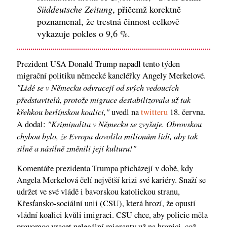
Süddeutsche Zeitung
, přičemž korektně
poznamenal, že trestná činnost celkově
vykazuje pokles o 9,6 %.
Prezident USA Donald Trump napadl tento týden
migrační politiku německé kancléřky Angely Merkelové.
"Lidé se v Německu odvracejí od svých vedoucích
představitelů, protože migrace destabilizovala už tak
křehkou berlínskou koalici,"
uvedl na
twitteru
18. června.
"Kriminalita v Německu se zvyšuje. Obrovskou
A dodal:
chybou bylo, že Evropa dovolila milionům lidí, aby tak
silně a násilně změnili její kulturu!"
Komentáře prezidenta Trumpa přicházejí v době, kdy
Angela Merkelová čelí největší krizi své kariéry. Snaží se
udržet ve své vládě i bavorskou katolickou stranu,
Křesťansko-sociální unii (CSU), která hrozí, že opustí
vládní koalici kvůli imigraci. CSU chce, aby policie měla
pravomoc vracet nelegální migranty už na hranici, což