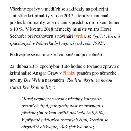
Všechny zprávy v médiích se zakládaly na policejní
statistice kriminality v roce 2017, která zaznamenala
pokles kriminality ve srovnání s předchozím rokem téměř
o 10 %. V květnu 2018 německý ministr vnitra Horst
"počet zločinů
Seehofer při rozhovoru s novináři
tvrdil
, že
spáchaných v Německu byl nejnižší od roku 1992".
Podívejme se na tuto zprávu poněkud podrobněji.
22. dubna 2018 zpochybnil tuto hodně citovanou zprávu o
kriminalitě Ansgar Graw v
článku
psaném pro německé
Die Welt
"Realita ukrytá za novou
noviny
a nazvaném
statistikou kriminality"
:
"Když vezmeme v úvahu všechny kategorie
trestných činů, pak zločinnost ve srovnání s
předchozím rokem určitě poklesla (o 9,6 %).
V případě násilných trestných činů, kterých se
obzvláště obáváme, však získává obraz