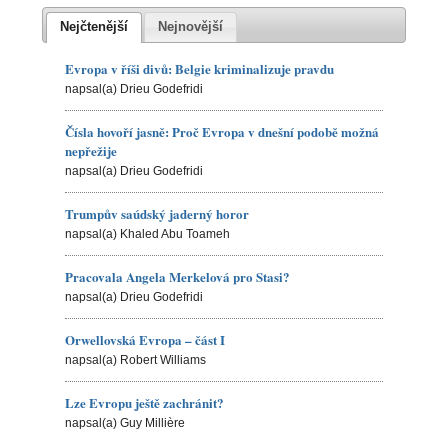
Nejčtenější
Nejnovější
Evropa v říši divů: Belgie kriminalizuje pravdu
napsal(a) Drieu Godefridi
Čísla hovoří jasně: Proč Evropa v dnešní podobě možná
nepřežije
napsal(a) Drieu Godefridi
Trumpův saúdský jaderný horor
napsal(a) Khaled Abu Toameh
Pracovala Angela Merkelová pro Stasi?
napsal(a) Drieu Godefridi
Orwellovská Evropa – část I
napsal(a) Robert Williams
Lze Evropu ještě zachránit?
napsal(a) Guy Millière