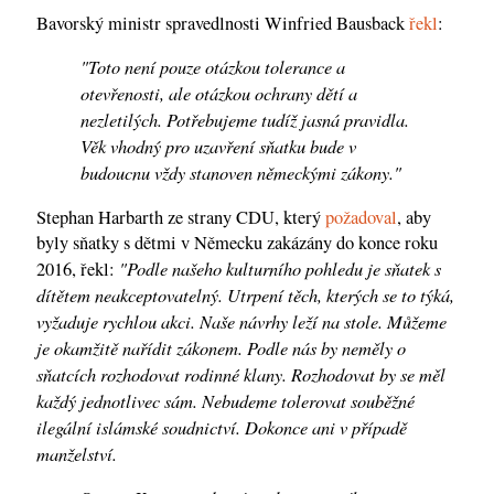
Bavorský ministr spravedlnosti Winfried Bausback
řekl
:
"Toto není pouze otázkou tolerance a
otevřenosti, ale otázkou ochrany dětí a
nezletilých. Potřebujeme tudíž jasná pravidla.
Věk vhodný pro uzavření sňatku bude v
budoucnu vždy stanoven německými zákony."
Stephan Harbarth ze strany CDU, který
požadoval
, aby
byly sňatky s dětmi v Německu zakázány do konce roku
"Podle našeho kulturního pohledu je sňatek s
2016, řekl:
dítětem neakceptovatelný. Utrpení těch, kterých se to týká,
vyžaduje rychlou akci. Naše návrhy leží na stole. Můžeme
je okamžitě nařídit zákonem. Podle nás by neměly o
sňatcích rozhodovat rodinné klany. Rozhodovat by se měl
každý jednotlivec sám. Nebudeme tolerovat souběžné
ilegální islámské soudnictví. Dokonce ani v případě
manželství.