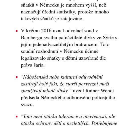
sňatků v Německu je mnohem vyšší, než
naznačují úřední statistiky, protože mnoho
takových sňatků je zatajováno.
V květnu 2016 uznal odvolací soud v
Bambergu svatbu patnáctileté dívky ze Sýrie s
jejím jedenadvacetiletým bratrancem. Toto
soudní rozhodnutí v Německu účinně
legalizovalo sňatky s dětmi uzavírané dle
práva šaría.
"Náboženská nebo kulturní odůvodnění
zastírají holý fakt, že starší perverzní muži
zneužívají mladé dívky,"
uvedl Rainer Wendt
předseda Německého odborového policejního
svazu.
"Toto není otázka tolerance a otevřenosti, ale
otázka ochrany dětí a nezletilých. Potřebujeme