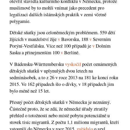
otevřít stavidla kulturního konfliktu v Německu, protože
muslimové by to mohli vnímat jako precedent pro
legalizaci dalších islámských praktik v zemi včetně
polygamie.
Dětské sňatky jsou celoněmeckým problémem. 559 dětí
žijících v manželství žije
v
Bavorsku, 188
v
Severním
Porýní-Vestfálsku. Více než 100 případů je
v
Dolním
Sasku a přinejmenším 100
v
Berlíně.
V Bádensku-Württembersku
vyskočil
počet oznámených
dětských sňatků v uplynulých dvou letech na
sedminásobek, a to z 26 v roce 2013 na 181 ke konci roku
2015. Ve 162 případech šlo o dívky, v 18 případech jim
bylo méně než 15 let.
Přesný počet dětských sňatků v Německu je neznámý.
Částečně proto, že se zdá, že německé úřady ztratily
přehled o totožnosti nebo místě pobytu potenciálně u
stovek tisíc migrantů. Z počtu 1,1 milionu migrantů, kteří
vstoupili do Německa v roce 2015,
zažádalo
o azyl