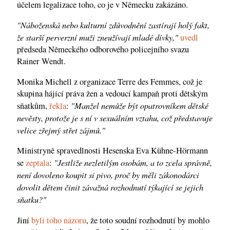
účelem legalizace toho, co je v Německu zakázáno.
"Náboženská nebo kulturní zdůvodnění zastírají holý fakt,
že starší perverzní muži zneužívají mladé dívky,"
uvedl
předseda Německého odborového policejního svazu
Rainer Wendt.
Monika Michell z organizace Terre des Femmes, což je
skupina hájící práva žen a vedoucí kampaň proti dětským
"Manžel nemůže být opatrovníkem dětské
sňatkům,
řekla
:
nevěsty, protože je s ní v sexuálním vztahu, což představuje
velice zřejmý střet zájmů."
Ministryně spravedlnosti Hesenska Eva Kühne-Hörmann
"Jestliže nezletilým osobám, a to zcela správně,
se
zeptala
:
není dovoleno koupit si pivo, proč by měli zákonodárci
dovolit dětem činit závažná rozhodnutí týkající se jejich
sňatku?"
Jiní
byli toho názoru
, že toto soudní rozhodnutí by mohlo