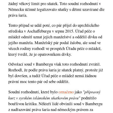
žádný věkový limit pro sňatek. Toto soudní rozhodnutí v
Německu účinně legalizovalo sňatky s dětmi uzavírané dle
práva šaría.
Tento případ se udál poté, co pár přijel do uprchlického
střediska v Aschaffeburgu v srpnu 2015. Úřad péče o
mládež odmítl uznat jejich manželství a oddělil dívku od
jejího manžela. Manželský pár podal žalobu, ale soud ve
věcech rodiny rozhodl ve prospěch Úřadu péče o mládež,
který tvrdil, že je opatrovníkem dívky.
Odvolací soud v Bambergu však toto rozhodnutí zvrátil.
Rozhodl, že podle práva šaría je sňatek platný, protože již
byl dovršen, a tudíž Úřad péče o mládež nemá žádnou
právní moc tento pár od sebe oddělit.
"přípravný
Soudní rozhodnutí, které bylo
označeno
jako
kurz v syrském islámském sňatkovém právu"
podnítilo
bouřlivou kritiku. Někteří lidé obvinili soud v Bambergu
z nadřazování práva šaría nad německým právem za