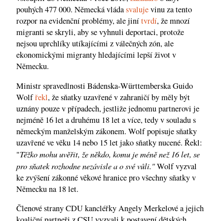
pouhých 477 000. Německá vláda
svaluje
vinu za tento
rozpor na evidenční problémy, ale jiní
tvrdí
, že mnozí
migranti se skryli, aby se vyhnuli deportaci, protože
nejsou uprchlíky utíkajícími z válečných zón, ale
ekonomickými migranty hledajícími lepší život v
Německu.
Ministr spravedlnosti Bádenska-Württemberska Guido
Wolf
řekl
, že sňatky uzavřené v zahraničí by měly být
uznány pouze v případech, jestliže jednomu partnerovi je
nejméně 16 let a druhému 18 let a více, tedy v souladu s
německým manželským zákonem. Wolf popisuje sňatky
uzavřené ve věku 14 nebo 15 let jako sňatky nucené. Řekl:
Těžko mohu uvěřit, že někdo, komu je méně než 16 let, se
"
pro sňatek rozhodne nezávisle a o své vůli."
Wolf vyzval
ke zvýšení zákonné věkové hranice pro všechny sňatky v
Německu na 18 let.
Členové strany CDU kancléřky Angely Merkelové a jejich
koaliční partneři z CSU vyzvali k postavení dětských