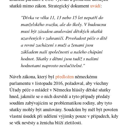
sňatků mimo zákon. Strategický dokument
uvádí
:
"Dívka ve věku 11, 13 nebo 15 let nepatří do
manželského svazku, ale do školy. V budoucnu
musí být zásadou anulování dětských sňatků
uzavřených v zahraničí. Prvořadost péče o dítě
a rovné zacházení s muži a ženami jsou
základem naší společnosti a našeho chápání
hodnot. Sňatky s dětmi jsou tudíž s našimi
hodnotami naprosto neslučitelné."
Návrh zákona, který byl
předložen
německému
parlamentu v listopadu 2016, požadoval, aby všechny
Úřady péče o mládež v Německu hlásily dětské sňatky
hned, jakmile se o nich dozvědí a tyto případy předaly
soudům zabývajícím se problematikou rodiny, aby tyto
sňatky mohly být anulovány. Soudcům by měl být povolen
vlastní úsudek při udělení výjimky pouze v případech, kdy
se věk nevěsty a ženicha blíží zletilosti.