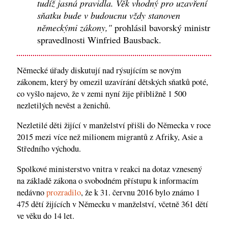
tudíž jasná pravidla. Věk vhodný pro uzavření
sňatku bude v budoucnu vždy stanoven
německými zákony,"
prohlásil bavorský ministr
spravedlnosti Winfried Bausback.
Německé úřady diskutují nad rýsujícím se novým
zákonem, který by omezil uzavírání dětských sňatků poté,
co vyšlo najevo, že v zemi nyní žije přibližně 1 500
nezletilých nevěst a ženichů.
Nezletilé děti žijící v manželství přišli do Německa v roce
2015 mezi více než milionem migrantů z Afriky, Asie a
Středního východu.
Spolkové ministerstvo vnitra v reakci na dotaz vznesený
na základě zákona o svobodném přístupu k informacím
nedávno
prozradilo
, že k 31. červnu 2016 bylo známo 1
475 dětí žijících v Německu v manželství, včetně 361 dětí
ve věku do 14 let.