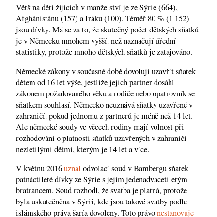
Většina dětí žijících v manželství je ze Sýrie (664),
Afghánistánu (157) a Iráku (100). Téměř 80 % (1 152)
jsou dívky. Má se za to, že skutečný počet dětských sňatků
je v Německu mnohem vyšší, než naznačují úřední
statistiky, protože mnoho dětských sňatků je zatajováno.
Německé zákony v současné době dovolují uzavřít sňatek
dětem od 16 let výše, jestliže jejich partner dosáhl
zákonem požadovaného věku a rodiče nebo opatrovník se
sňatkem souhlasí. Německo neuznává sňatky uzavřené v
zahraničí, pokud jednomu z partnerů je méně než 14 let.
Ale německé soudy ve věcech rodiny mají volnost při
rozhodování o platnosti sňatků uzavřených v zahraničí
nezletilými dětmi, kterým je 14 let a více.
V květnu 2016
uznal
odvolací soud v Bambergu sňatek
patnáctileté dívky ze Sýrie s jejím jedenadvacetiletým
bratrancem. Soud rozhodl, že svatba je platná, protože
byla uskutečněna v Sýrii, kde jsou takové svatby podle
islámského práva šaría dovoleny. Toto právo
nestanovuje