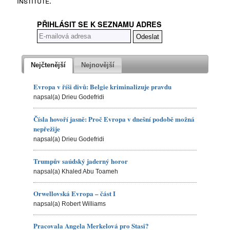
institute.
PŘIHLÁSIT SE K SEZNAMU ADRES
Nejčtenější
Nejnovější
Evropa v říši divů: Belgie kriminalizuje pravdu
napsal(a) Drieu Godefridi
Čísla hovoří jasně: Proč Evropa v dnešní podobě možná
nepřežije
napsal(a) Drieu Godefridi
Trumpův saúdský jaderný horor
napsal(a) Khaled Abu Toameh
Orwellovská Evropa – část I
napsal(a) Robert Williams
Pracovala Angela Merkelová pro Stasi?