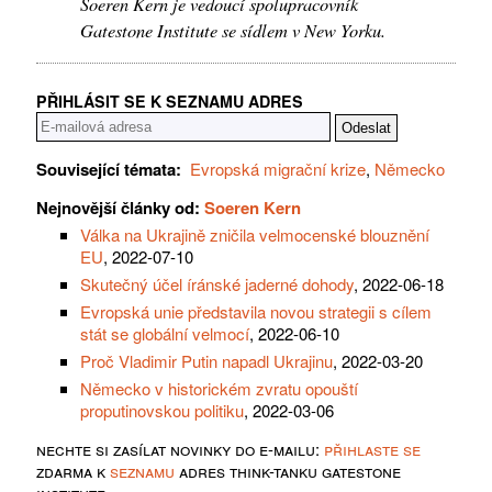
Soeren Kern je vedoucí spolupracovník
Gatestone Institute se sídlem v New Yorku.
PŘIHLÁSIT SE K SEZNAMU ADRES
Související témata:
Evropská migrační krize
,
Německo
Nejnovější články od:
Soeren Kern
Válka na Ukrajině zničila velmocenské blouznění
EU
, 2022-07-10
Skutečný účel íránské jaderné dohody
, 2022-06-18
Evropská unie představila novou strategii s cílem
stát se globální velmocí
, 2022-06-10
Proč Vladimir Putin napadl Ukrajinu
, 2022-03-20
Německo v historickém zvratu opouští
proputinovskou politiku
, 2022-03-06
nechte si zasílat novinky do e-mailu:
přihlaste se
zdarma k
seznamu
adres think-tanku gatestone