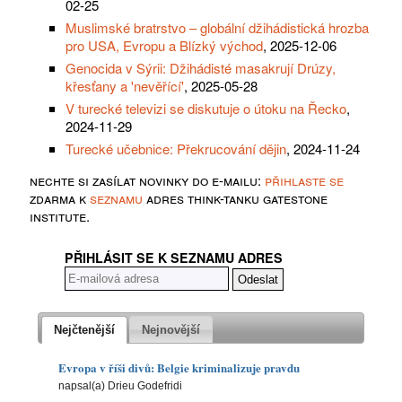
02-25
Muslimské bratrstvo – globální džihádistická hrozba
pro USA, Evropu a Blízký východ
, 2025-12-06
Genocida v Sýrii: Džihádisté ​​masakrují Drúzy,
křesťany a 'nevěřící'
, 2025-05-28
V turecké televizi se diskutuje o útoku na Řecko
,
2024-11-29
Turecké učebnice: Překrucování dějin
, 2024-11-24
nechte si zasílat novinky do e-mailu:
přihlaste se
zdarma k
seznamu
adres think-tanku gatestone
institute.
PŘIHLÁSIT SE K SEZNAMU ADRES
Nejčtenější
Nejnovější
Evropa v říši divů: Belgie kriminalizuje pravdu
napsal(a) Drieu Godefridi