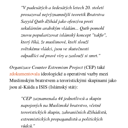
"V padesátých a šedesátých letech 20. století
prosazoval nejvýznamnější teoretik Bratrstva
Sayyid Qutb džihád jako ofenzívu proti
sekulárním arabským vládám... Qutb pomohl
znovu popularizovat islámský koncept "takfir",
který říká, že muslimové, kteří slouží
světskému vládci, jsou ve skutečnosti
odpadlíci od pravé víry a zaslouží si smrt."
Organizace Counter Extremism Project
(CEP) také
zdokumentovala
ideologické a operativní vazby mezi
Muslimským bratrstvem a teroristickými skupinami jako
jsou al-Káida a ISIS (Islámský stát):
"CEP zaznamenala 44 jednotlivců a skupin
napojených na Muslimské bratrstvo, včetně
teroristických skupin, zahraničních džihádistů,
extremistických propagandistů a politických
vůdců."