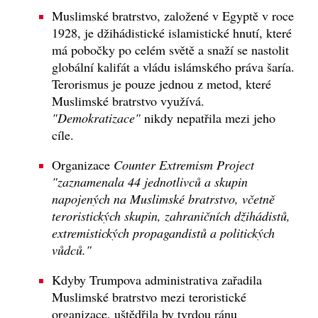
Muslimské bratrstvo, založené v Egyptě v roce
1928, je džihádistické islamistické hnutí, které
má pobočky po celém světě a snaží se nastolit
globální kalifát a vládu islámského práva šaría.
Terorismus je pouze jednou z metod, které
Muslimské bratrstvo využívá.
"Demokratizace"
nikdy nepatřila mezi jeho
cíle.
Organizace
Counter Extremism Project
"zaznamenala 44 jednotlivců a skupin
napojených na Muslimské bratrstvo, včetně
teroristických skupin, zahraničních džihádistů,
extremistických propagandistů a politických
vůdců."
Kdyby Trumpova administrativa zařadila
Muslimské bratrstvo mezi teroristické
organizace, uštědřila by tvrdou ránu