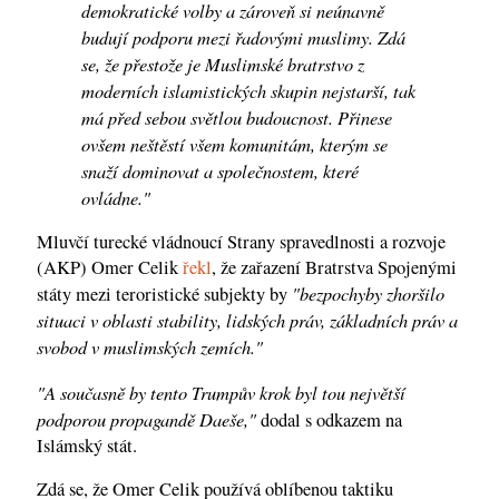
demokratické volby a zároveň si neúnavně
budují podporu mezi řadovými
muslimy.
Zdá
se, že přestože je Muslimské bratrstvo z
moderních islamistických skupin nejstarší, tak
má před sebou světlou budoucnost. Přinese
ovšem neštěstí všem komunitám, kterým se
snaží dominovat a společnostem, které
ovládne."
Mluvčí turecké vládnoucí Strany spravedlnosti a rozvoje
(AKP) Omer Celik
řekl
, že zařazení Bratrstva Spojenými
"bezpochyby zhoršilo
státy mezi teroristické subjekty by
situaci v oblasti stability, lidských práv, základních práv a
svobod v muslimských zemích."
"A současně by tento Trumpův krok byl tou největší
podporou propagandě Daeše,"
dodal s odkazem na
Islámský stát.
Zdá se, že Omer Celik používá oblíbenou taktiku