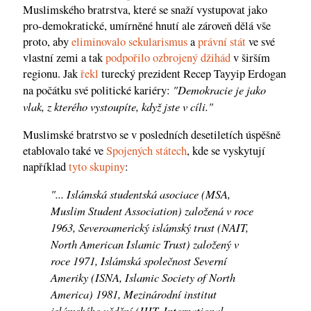
Muslimského bratrstva, které se snaží vystupovat jako
pro-demokratické, umírněné hnutí ale zároveň dělá vše
proto, aby
eliminovalo sekularismus
a
právní stát
ve své
vlastní zemi a tak
podpořilo ozbrojený džihád
v širším
regionu. Jak
řekl
turecký prezident Recep Tayyip Erdogan
"Demokracie je jako
na počátku své politické kariéry:
vlak, z kterého vystoupíte, když jste v cíli."
Muslimské bratrstvo
se v posledních desetiletích úspěšně
etablovalo také ve
Spojených státech
, kde se vyskytují
například
tyto skupiny
:
"... Islámská studentská asociace (MSA,
Muslim Student Association) založená v roce
1963, Severoamerický islámský trust (NAIT,
North American Islamic Trust) založený v
roce 1971, Islámská společnost Severní
Ameriky (ISNA, Islamic Society of North
America) 1981, Mezinárodní institut
islámského vědění (IIIT, International