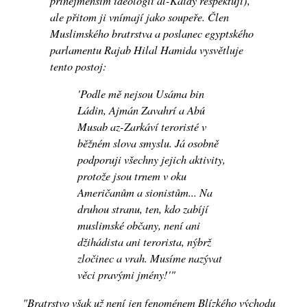
ale přitom ji vnímají jako soupeře. Člen
Muslimského bratrstva a poslanec egyptského
parlamentu Rajab Hilal Hamida vysvětluje
tento postoj:
'Podle mě nejsou Usáma bin
Ládin, Ajmán Zavahrí a Abú
Musab az-Zarkáví teroristé v
běžném slova smyslu. Já osobně
podporuji všechny jejich aktivity,
protože jsou trnem v oku
Američanům a sionistům... Na
druhou stranu, ten, kdo zabíjí
muslimské občany, není ani
džihádista ani terorista, nýbrž
zločinec a vrah. Musíme nazývat
věci pravými jmény!'"
"Bratrstvo však už není jen fenoménem Blízkého východu