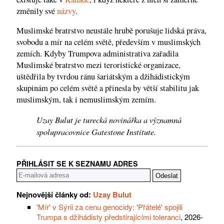
změnily své
názvy
.
Muslimské bratrstvo neustále hrubě porušuje lidská práva,
svobodu a mír na celém světě, především v muslimských
zemích. Kdyby Trumpova administrativa zařadila
Muslimské bratrstvo mezi teroristické organizace,
uštědřila by tvrdou ránu šariátským a džihádistickým
skupinám po celém světě a přinesla by větší stabilitu jak
muslimským, tak i nemuslimským zemím.
Uzay Bulut je turecká novinářka a významná
spolupracovnice Gatestone Institute.
PŘIHLÁSIT SE K SEZNAMU ADRES
Nejnovější články od:
Uzay Bulut
'Mír' v Sýrii za cenu genocidy: 'Přátelé' spojili
Trumpa s džihádisty předstírajícími toleranci
, 2026-