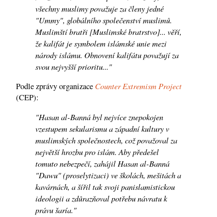
všechny muslimy považuje za členy jedné
"Ummy", globálního společenství muslimů.
Muslimští bratři [Muslimské bratrstvo]... věří,
že kalifát je symbolem islámské unie mezi
národy islámu. Obnovení kalifátu považují za
svou nejvyšší prioritu..."
Counter Extremism Project
Podle zprávy organizace
(CEP):
"Hasan al-Banná byl nejvíce znepokojen
vzestupem sekularismu a západní kultury v
muslimských společnostech, což považoval za
největší hrozbu pro islám. Aby předešel
tomuto nebezpečí, zahájil Hasan al-Banná
"Dawu" (proselytizaci) ve školách, mešitách a
kavárnách, a šířil tak svoji panislamistickou
ideologii a zdůrazňoval potřebu návratu k
právu šaría."