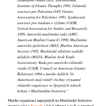
Institute of Islamic Thought) 1981, Islámská
asociace pro Palestinu (IAP, Islamic
Association for Palestine) 1981, Sjednocená
asociace pro studium a výzkum (UASR,
United Association for Studies and Research)
1989, Americká muslimská rada (AMC,
American Muslim Council) 1990, Muslimská
americká společnost (MAS, Muslim American
Society) 1992, Muslimské sdružení arabské
mládeže (MAYA, Muslim Arab Youth
Association), Rada pro americko-islámské
vztahy (CAIR, Council on American-Islamic
Relations) 1994 a mnoho dalších. Ve
skutečnosti mají téměř všechny významné
islámské organizace ve Spojených státech
kořeny v Muslimském bratrstvu."
Mnoho organizací napojených na Muslimské bratrstvo
existuje také v
Kanadě
, i když některé z nich si záměrně