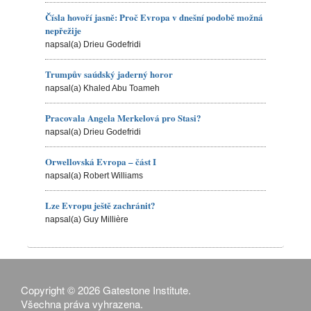
Čísla hovoří jasně: Proč Evropa v dnešní podobě možná
nepřežije
napsal(a) Drieu Godefridi
Trumpův saúdský jaderný horor
napsal(a) Khaled Abu Toameh
Pracovala Angela Merkelová pro Stasi?
napsal(a) Drieu Godefridi
Orwellovská Evropa – část I
napsal(a) Robert Williams
Lze Evropu ještě zachránit?
napsal(a) Guy Millière
Copyright © 2026 Gatestone Institute.
Všechna práva vyhrazena.