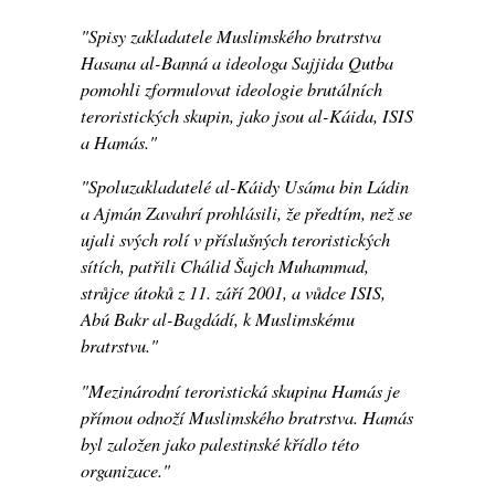
"Spisy zakladatele Muslimského bratrstva
Hasana al-Banná a ideologa Sajjida Qutba
pomohli zformulovat ideologie brutálních
teroristických skupin, jako jsou al-Káida, ISIS
a Hamás."
"Spoluzakladatelé al-Káidy Usáma bin Ládin
a Ajmán Zavahrí prohlásili, že předtím, než se
ujali svých rolí v příslušných teroristických
sítích, patřili Chálid Šajch Muhammad,
strůjce útoků z 11. září 2001, a vůdce ISIS,
Abú Bakr al-Bagdádí, k Muslimskému
bratrstvu."
"Mezinárodní teroristická skupina Hamás je
přímou odnoží Muslimského bratrstva. Hamás
byl založen jako palestinské křídlo této
organizace."