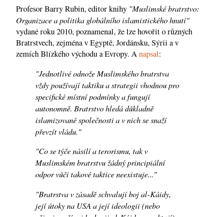
"Muslimské bratrstvo:
Profesor Barry Rubin, editor knihy
Organizace a politika globálního islamistického hnutí"
vydané roku 2010, poznamenal, že lze hovořit o různých
Bratrstvech, zejména v Egyptě, Jordánsku, Sýrii a v
zemích Blízkého východu a Evropy. A
napsal
:
"Jednotlivé odnože Muslimského bratrstva
vždy používají taktiku a strategii vhodnou pro
specifické místní podmínky a fungují
autonomně. Bratrstvo hledá důkladně
islamizované společnosti a v nich se snaží
převzít vládu."
"Co se týče násilí a terorismu, tak v
Muslimském bratrstvu žádný principiální
odpor vůči takové taktice neexistuje..."
"Bratrstva v zásadě schvalují boj al-Káidy,
její útoky na USA a její ideologii (nebo
přinejmenším ideologii al-Káidy respektují),