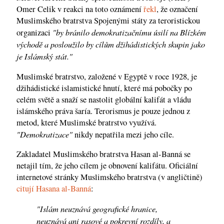
Omer Celik v reakci na toto oznámení
řekl
, že označení
Muslimského bratrstva Spojenými státy za teroristickou
"by bránilo demokratizačnímu úsilí na Blízkém
organizaci
východě a posloužilo by cílům džihádistických skupin jako
je Islámský stát."
Muslimské bratrstvo, založené v Egyptě v roce 1928, je
džihádistické islamistické hnutí, které má pobočky po
celém světě a snaží se nastolit globální kalifát a vládu
islámského práva šaría. Terorismus je pouze jednou z
metod, které Muslimské bratrstvo využívá.
"Demokratizace"
nikdy nepatřila mezi jeho cíle.
Zakladatel Muslimského bratrstva Hasan al-Banná se
netajil tím, že jeho cílem je obnovení kalifátu. Oficiální
internetové stránky Muslimského bratrstva (v angličtině)
citují Hasana al-Banná
:
"Islám neuznává geografické hranice,
neuznává ani rasové a pokrevní rozdíly, a