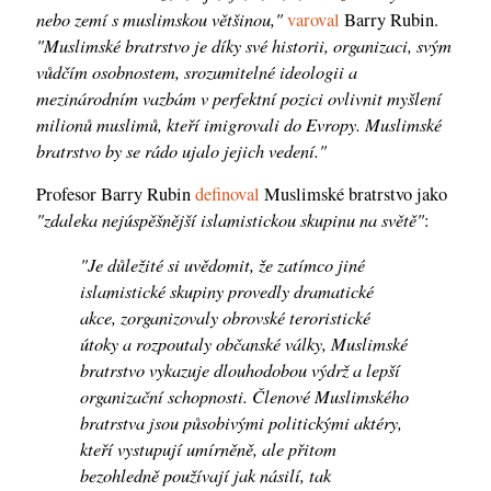
nebo zemí s muslimskou většinou,"
varoval
Barry Rubin.
"Muslimské bratrstvo je díky své historii, organizaci, svým
vůdčím osobnostem, srozumitelné ideologii a
mezinárodním vazbám v perfektní pozici ovlivnit myšlení
milionů muslimů, kteří imigrovali do Evropy. Muslimské
bratrstvo by se rádo ujalo jejich vedení."
Profesor Barry Rubin
definoval
Muslimské bratrstvo jako
"zdaleka nejúspěšnější islamistickou skupinu na světě"
:
"Je důležité si uvědomit, že zatímco jiné
islamistické skupiny provedly dramatické
akce, zorganizovaly obrovské teroristické
útoky a rozpoutaly občanské války, Muslimské
bratrstvo vykazuje dlouhodobou výdrž a lepší
organizační schopnosti. Členové Muslimského
bratrstva jsou působivými politickými aktéry,
kteří vystupují umírněně, ale přitom
bezohledně používají jak násilí, tak