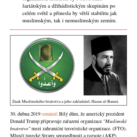
šariátským a džihádistickým skupinám po
celém světě a přinesla by větší stabilitu jak
muslimským, tak i nemuslimským zemím.
Znak Muslimského bratrstva a jeho zakladatel, Hasan al-Banná.
30. dubna 2019
oznámil
Bílý dům, že americký prezident
"Muslimské
Donald Trump připravuje zařazení organizace
bratrstvo"
mezi zahraniční teroristické organizace. (FTO).
Mluvčí turecké Strany spravedlnosti a rozvoje (AKP)