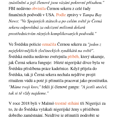
znásilnění a její členové jsou vázáni pokrevní přísahou."
FBI nedávno
obvinila
Černou sekeru z celé řady
Tampa Bay
finančních podvodů v USA.
Podle
zprávy v
News
"Ve Spojených státech a po celém světě je Černá
:
sekera odpovědná za odcizení milionů dolarů
prostřednictvím různých komplikovaných podvodů."
"jeden z
Ve Švédsku policie
označila
Černou sekeru za
nejefektivnějších zločineckých syndikátů na světě"
.
Švédská média nedávno zveřejnila
příběh,
který ukazuje,
jak Černá sekera funguje: 16leté nigerijské dívce byla ve
Švédsku přislíbena práce kadeřnice. Když přijela do
Švédska, tak ji Černá sekera nechala nejdříve projít
rituálem vúdú a poté ji přinutila pracovat jako prostitutku.
"Máme tvoji krev,"
"A jestli utečeš,
řekli jí členové gangu:
tak si tě vždy najdeme."
V roce 2018 byli v Malmö
trestně stíháni
tři Nigerijci za
to, že do Švédska vylákali nigerijské ženy s příslibem
dobrého zaměstnání. Nejdříve je přinutili podrobit se