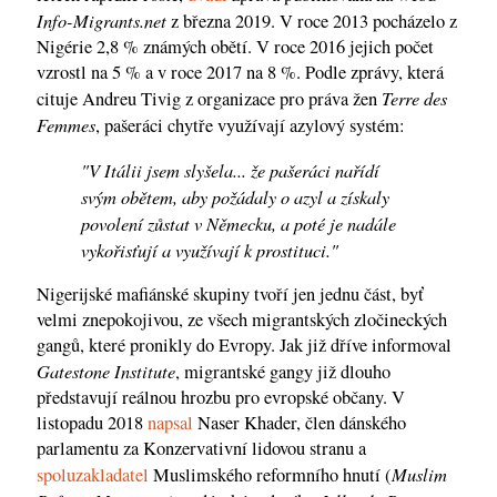
Info-Migrants.net
z března 2019. V roce 2013 pocházelo z
Nigérie 2,8 % známých obětí. V roce 2016 jejich počet
vzrostl na 5 % a v roce 2017 na 8 %. Podle zprávy, která
Terre des
cituje Andreu Tivig z organizace pro práva žen
Femmes
, pašeráci chytře využívají azylový systém:
"V Itálii jsem slyšela... že pašeráci nařídí
svým obětem, aby požádaly o azyl a získaly
povolení zůstat v Německu, a poté je nadále
vykořisťují a využívají k prostituci."
Nigerijské mafiánské skupiny tvoří jen jednu část, byť
velmi znepokojivou, ze všech migrantských zločineckých
gangů, které pronikly do Evropy. Jak již dříve informoval
Gatestone Institute
, migrantské gangy již dlouho
představují reálnou hrozbu pro evropské občany. V
listopadu 2018
napsal
Naser Khader, člen dánského
parlamentu za Konzervativní lidovou stranu a
Muslim
spoluzakladatel
Muslimského reformního hnutí (