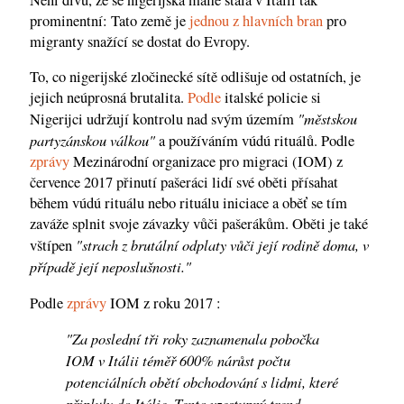
prominentní: Tato země je
jednou z hlavních bran
pro
migranty snažící se dostat do Evropy.
To, co nigerijské zločinecké sítě odlišuje od ostatních, je
jejich neúprosná brutalita.
Podle
italské policie si
"městskou
Nigerijci udržují kontrolu nad svým územím
partyzánskou válkou"
a používáním vúdú rituálů. Podle
zprávy
Mezinárodní organizace pro migraci (IOM) z
července 2017 přinutí pašeráci lidí své oběti přísahat
během vúdú rituálu nebo rituálu iniciace a oběť se tím
zaváže splnit svoje závazky vůči pašerákům. Oběti je také
"strach z brutální odplaty vůči její rodině doma, v
vštípen
případě její neposlušnosti."
Podle
zprávy
IOM z roku 2017 :
"Za poslední tři roky zaznamenala pobočka
IOM v Itálii téměř 600% nárůst počtu
potenciálních obětí obchodování s lidmi, které
připluly do Itálie. Tento vzestupný trend