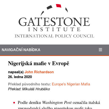
NAVIGAČNÍ NABÍDKA
Nigerijská mafie v Evropě
napsal(a)
John Richardson
26. ledna 2020
Překlad původního textu:
Europe's Nigerian Mafia
Překlad: Mikuláš Hrubiško
Podle deníku
Washington Post
označila italská
zpravodajská služba nigerijskou mafii jako