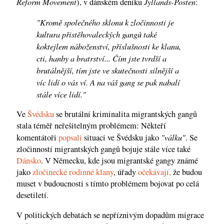
Reform Movement
Jyllands-Posten
), v dánském deníku
:
"Kromě společného sklonu k zločinnosti je
kultura přistěhovaleckých gangů také
koktejlem náboženství, příslušnosti ke klanu,
cti, hanby a bratrství... Čím jste tvrdší a
brutálnější, tím jste ve skutečnosti silnější a
víc lidí o vás ví. A na váš gang se pak nabalí
stále více lidí."
Ve
Švédsku
se brutální kriminalita migrantských gangů
stala téměř neřešitelným problémem: Někteří
"válku"
komentátoři
popsali
situaci ve Švédsku jako
. Se
zločinností migrantských gangů bojuje stále více také
Dánsko
. V Německu, kde jsou migrantské gangy známé
jako
zločinecké rodinné klany
, úřady
očekávají,
že budou
muset v budoucnosti s tímto problémem bojovat po celá
desetiletí.
V politických debatách se nepříznivým dopadům migrace