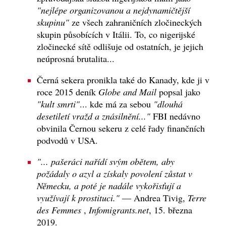
"nejlépe organizovanou a nejdynamičtější
skupinu"
ze všech zahraničních zločineckých
skupin působících v Itálii. To, co nigerijské
zločinecké sítě odlišuje od ostatních, je jejich
neúprosná brutalita...
Černá sekera pronikla také do Kanady, kde ji v
roce 2015 deník
Globe and Mail
popsal jako
"kult smrti"
... kde má za sebou
"dlouhá
desetiletí vražd a znásilnění..."
FBI nedávno
obvinila Černou sekeru z celé řady finančních
podvodů v USA.
"... pašeráci nařídí svým obětem, aby
požádaly o azyl a získaly povolení zůstat v
Německu, a poté je nadále vykořisťují a
využívají k prostituci."
— Andrea Tivig,
Terre
des Femmes
,
Infomigrants.net
, 15. března
2019.