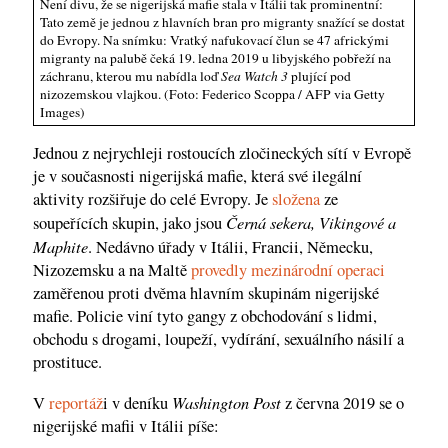
Není divu, že se nigerijská mafie stala v Itálii tak prominentní:
Tato země je jednou z hlavních bran pro migranty snažící se dostat
do Evropy. Na snímku: Vratký nafukovací člun se 47 africkými
migranty na palubě čeká 19. ledna 2019 u libyjského pobřeží na
záchranu, kterou mu nabídla loď
Sea Watch 3
plující pod
nizozemskou vlajkou. (Foto: Federico Scoppa / AFP via Getty
Images)
Jednou z nejrychleji rostoucích zločineckých sítí v Evropě
je v současnosti nigerijská mafie, která své ilegální
aktivity rozšiřuje do celé Evropy. Je
složena
ze
Černá sekera, Vikingové a
soupeřících skupin, jako jsou
Maphite
. Nedávno úřady v Itálii, Francii, Německu,
Nizozemsku a na Maltě
provedly mezinárodní operaci
zaměřenou proti dvěma hlavním skupinám nigerijské
mafie. Policie viní tyto gangy z obchodování s lidmi,
obchodu s drogami, loupeží, vydírání, sexuálního násilí a
prostituce.
Washington Post
V
reportáž
i v deníku
z června 2019 se o
nigerijské mafii v Itálii píše: