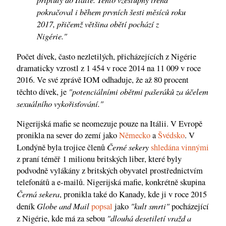
pokračoval i během prvních šesti měsíců roku
2017, přičemž většina obětí pochází z
Nigérie."
Počet dívek, často nezletilých, přicházejících z Nigérie
dramaticky vzrostl z 1 454 v roce 2014 na 11 009 v roce
2016. Ve své zprávě IOM odhaduje, že až 80 procent
"potenciálními obětmi pašeráků za účelem
těchto dívek, je
sexuálního vykořisťování."
Nigerijská mafie se neomezuje pouze na Itálii. V Evropě
pronikla na sever do zemí jako
Německo
a
Švédsko
. V
Černé sekery
Londýně byla trojice členů
shledána vinnými
z praní téměř 1 milionu britských liber, které byly
podvodně vylákány z britských obyvatel prostřednictvím
telefonátů a e-mailů. Nigerijská mafie, konkrétně skupina
Černá sekera
, pronikla také do Kanady, kde ji v roce 2015
Globe and Mail
"kult smrti"
deník
popsal
jako
pocházející
"dlouhá desetiletí vražd a
z Nigérie, kde má za sebou