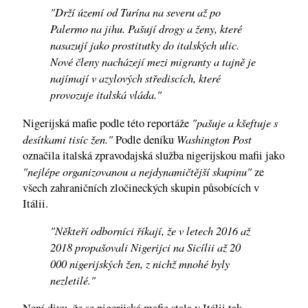
"Drží území od Turína na severu až po
Palermo na jihu. Pašují drogy a ženy, které
nasazují jako prostitutky do italských ulic.
Nové členy nacházejí mezi migranty a tajně je
najímají v azylových střediscích, které
provozuje italská vláda."
"pašuje a kšeftuje s
Nigerijská mafie podle této reportáže
desítkami tisíc žen."
Washington Post
Podle deníku
označila italská zpravodajská služba nigerijskou mafii jako
"nejlépe organizovanou a nejdynamičtější skupinu"
ze
všech zahraničních zločineckých skupin působících v
Itálii.
"Někteří odborníci říkají, že v letech 2016 až
2018 propašovali Nigerijci na Sicílii až 20
000 nigerijských žen, z nichž mnohé byly
nezletilé."
Není divu, že se nigerijská mafie stala v Itálii tak