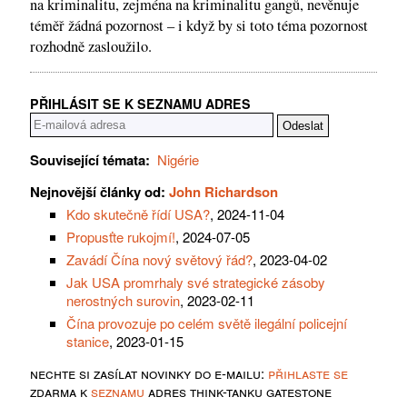
na kriminalitu, zejména na kriminalitu gangů, nevěnuje
téměř žádná pozornost – i když by si toto téma pozornost
rozhodně zasloužilo.
PŘIHLÁSIT SE K SEZNAMU ADRES
Související témata:
Nigérie
Nejnovější články od:
John Richardson
Kdo skutečně řídí USA?
, 2024-11-04
Propusťte rukojmí!
, 2024-07-05
Zavádí Čína nový světový řád?
, 2023-04-02
Jak USA promrhaly své strategické zásoby
nerostných surovin
, 2023-02-11
Čína provozuje po celém světě ilegální policejní
stanice
, 2023-01-15
nechte si zasílat novinky do e-mailu:
přihlaste se
zdarma k
seznamu
adres think-tanku gatestone