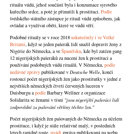
rituálu vúdú, jehož součástí byla i konzumace syrového
kuřecího srdce, a poté je přinutili k prostituci.
Podle
švédského státního zástupce je rituál vúdú způsobem, jak
ovládat a využívat oběti, které ve vúdú věří.
Podobné rituály se v roce 2018
uskutečnily i ve Velké
Británii
, když se jeden pašerák lidí snažil dopravit ženy z
Nigérie do Německa, a ve
Španělsku
, kde byl zatčen gang
12 nigerijských pašeráků za nucení žen k prostituci a
používání podobných vúdú rituálů. V Německu,
podle
Deutsche Welle
nedávné zprávy
publikované v
, končí
rostoucí počet nigerijských žen jako prostitutky v jedné z
největších německých čtvrtí červených luceren v
Duisburgu a
podle
Barbary Wellner z organizace
"jsou nigerijští pašeráci lidí
Solidarita se ženami v tísni
zodpovědní za pašování většiny těchto žen."
Počet nigerijských žen pašovaných do Německa za účelem
prostituce, i když je stále relativně malý, v posledních
letech rapidně roste,
uvádí
zpráva publikovaná na webu