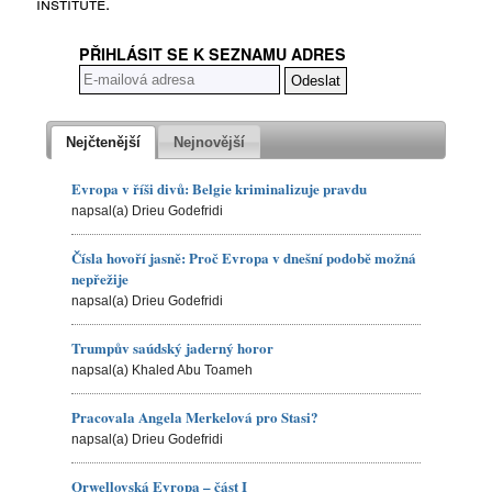
institute.
PŘIHLÁSIT SE K SEZNAMU ADRES
Nejčtenější
Nejnovější
Evropa v říši divů: Belgie kriminalizuje pravdu
napsal(a) Drieu Godefridi
Čísla hovoří jasně: Proč Evropa v dnešní podobě možná
nepřežije
napsal(a) Drieu Godefridi
Trumpův saúdský jaderný horor
napsal(a) Khaled Abu Toameh
Pracovala Angela Merkelová pro Stasi?
napsal(a) Drieu Godefridi
Orwellovská Evropa – část I