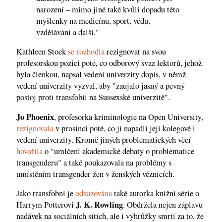
narození – mimo jiné také kvůli dopadu této
myšlenky na medicínu, sport, vědu,
vzdělávání a další."
Kathleen Stock
se rozhodla
rezignovat na svou
profesorskou pozici poté, co odborový svaz lektorů, jehož
byla členkou, napsal vedení univerzity dopis, v němž
vedení univerzity vyzval, aby "zaujalo jasný a pevný
postoj proti transfobii na Sussexské univerzitě".
Jo Phoenix
, profesorka kriminologie na Open University,
rezignovala
v prosinci poté, co ji napadli její kolegové i
vedení univerzity. Kromě jiných problematických věcí
hovořila
o "umlčení akademické debaty o problematice
transgenderu" a také poukazovala na problémy s
umístěním transgender žen v ženských věznicích.
Jako transfobní je
odsuzována
také autorka knižní série o
J. K. Rowling
Harrym Potterovi
. Obdržela nejen záplavu
nadávek na sociálních sítích, ale i výhrůžky smrtí za to, že