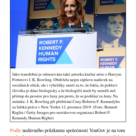
Jako transfobní je odsuzována také autorka knižní série o Harrym
Potterovi J. K. Rowling. Obdržela nejen záplavu nadávek na
sociálních sítích, ale i výhrůžky smrtí za to, že řekla, že pohlaví
člověka je dáno biologicky a že biologičtí muži by neměli mít
přístup do prostor pro ženy jen proto, že se prohlásí za ženy. Na
snímku: J. K. Rowling při přebírání Ceny Roberta F. Kennedyho
za lidská práva v New Yorku 12. prosince 2019. (Foto: Bennett
Raglin / Getty Images pro neziskovou organizaci Robert F.
Kennedy Human Rights)
Podle
nedávného průzkumu společnosti YouGov je na tom