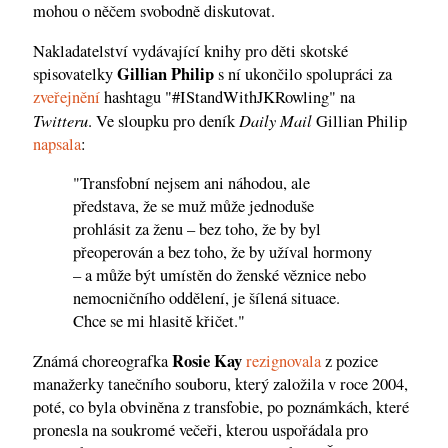
mohou o něčem svobodně diskutovat.
Nakladatelství vydávající knihy pro děti skotské
Gillian Philip
spisovatelky
s ní ukončilo spolupráci za
zveřejnění
hashtagu "#IStandWithJKRowling" na
Twitteru
Daily Mail
. Ve sloupku pro deník
Gillian Philip
napsala
:
"Transfobní nejsem ani náhodou, ale
představa, že se muž může jednoduše
prohlásit za ženu – bez toho, že by byl
přeoperován a bez toho, že by užíval hormony
– a může být umístěn do ženské věznice nebo
nemocničního oddělení, je šílená situace.
Chce se mi hlasitě křičet."
Rosie Kay
Známá choreografka
rezignovala
z pozice
manažerky tanečního souboru, který založila v roce 2004,
poté, co byla obviněna z transfobie, po poznámkách, které
pronesla na soukromé večeři, kterou uspořádala pro