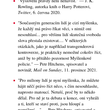
"Vyslovení pravdy není nenávist." — J. K.
Rowling, autorka knih o Harry Potterovi,
Twitter
, 6. června 2020.
"Současným generacím lidí je cizí myšlenka,
že každý má právo říkat věci, s nimiž oni
nesouhlasí... pro většinu lidí skutečná svoboda
slova přestala existovat.... V některých
otázkách, jako je například transgenderová
kontroverze, je prakticky nemožné cokoliv říct,
aniž by to přitáhlo pozornost Myšlenkové
policie." — Petr Hitchens, spisovatel a
novinář,
Mail on Sunday
, 11. prosince 2021.
"Pro miliony lidí je nyní myšlenka, že můžete
hájit něčí právo říct něco, s čím nesouhlasíte,
naprosto matoucí. Netuší, proč by to někdo
dělal. Pro ně je ta debata u konce, oni vyhráli
a ti, kteří se staví proti, jsou hloupí a
pomýlení...." — Petr Hitchens, spisovatel a