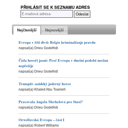
PŘIHLÁSIT SE K SEZNAMU ADRES
Nejčtenější
Nejnovější
Evropa v říši divů: Belgie kriminalizuje pravdu
napsal(a) Drieu Godefridi
Čísla hovoří jasně: Proč Evropa v dnešní podobě možná
nepřežije
napsal(a) Drieu Godefridi
Trumpův saúdský jaderný horor
napsal(a) Khaled Abu Toameh
Pracovala Angela Merkelová pro Stasi?
napsal(a) Drieu Godefridi
Orwellovská Evropa – část I
napsal(a) Robert Williams