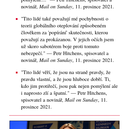
novinář,
Mail on Sunday
, 11. prosince 2021.
"Tito lidé také považují mé pochybnosti o
teorii globálního oteplování způsobeném
člověkem za 'popírání' skutečnosti, kterou
považují za prokázanou. V jejich očích jsem
už skoro sabotérem boje proti tomuto
nebezpečí." — Petr Hitchens, spisovatel a
novinář,
Mail on Sunday
, 11. prosince 2021.
"Tito lidé věří, že jsou na straně pravdy, že
pravdu vlastní, a že jsou hluboce dobří. Ti,
kdo jim protiřečí, jsou pak nejen pomýlení ale
i naprosto zlí a špatní." — Petr Hitchens,
spisovatel a novinář,
Mail on Sunday
, 11.
prosince 2021.