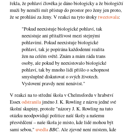
řekla, že pohlaví člověka je dáno biologicky a že biologičtí
muži by neměli mít přístup do prostor pro ženy jen proto,
že se prohlásí za ženy. V reakci na tyto útoky
tweetovala
:
"Pokud neexistuje biologické pohlaví, tak
neexistuje ani přitažlivost mezi stejnými
pohlavími. Pokud neexistuje biologické
pohlaví, tak je popírána každodenní realita
žen na celém světě. Znám a mám ráda trans
osoby, ale pokud by neexistovalo biologické
pohlaví, tak by mnoho lidí přišlo o schopnost
smysluplně diskutovat o svých životech.
Vyslovení pravdy není nenávist."
V reakci na to střední škola v Chelmsfordu v hrabství
Essex
odstranila
jméno J. K. Rowling z názvu jedné své
školní skupiny, protože "názory J. K. Rowling na tuto
otázku neodpovídají politice naší školy a našemu
přesvědčení – naše škola je místo, kde lidé mohou být
BBC
sami sebou,"
uvedla
. Ale zjevně není místem, kde