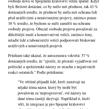
svoboda slova ve Spojeném království velmi špatně. Když
byli Britové dotázáni, co by mělo mít přednost, tak 43 %
dotázaných uvedlo, že přednost by měla mít ochrana lidí
před urážlivými a nenávistnými projevy, zatímco pouze
38 % uvedlo, že bychom se měli zaměřit na ochranu
svobody projevu. Obecně svobodu projevu považovali za
důležitější muži a konzervativní voliči, zatímco ženy,
mladší lidé a labourističtí voliči podporovali blokování
urážlivých a nenávistných projevů.
Průzkum také ukázal, že autocenzura vzkvétá: 57 %
dotázaných uvedlo, že "zjistili, že přestali vyjadřovat své
politické a společenské názory ze strachu z negativních
reakcí ostatních." Podle průzkumu:
"Ve většině případů lidé, kteří zastávají na
nějaké téma názor, který by mohl být
považován za 'neprogresivní', své názory na
dané téma častěji skrývají. Například ti, kteří
věří, že imigrace je pro Spojené království