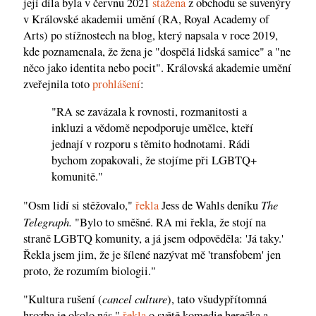
její díla byla v červnu 2021
stažena
z obchodu se suvenýry
v Královské akademii umění (RA, Royal Academy of
Arts) po stížnostech na blog, který napsala v roce 2019,
kde poznamenala, že žena je "dospělá lidská samice" a "ne
něco jako identita nebo pocit". Královská akademie umění
zveřejnila toto
prohlášení
:
"RA se zavázala k rovnosti, rozmanitosti a
inkluzi a vědomě nepodporuje umělce, kteří
jednají v rozporu s těmito hodnotami. Rádi
bychom zopakovali, že stojíme při LGBTQ+
komunitě."
The
"Osm lidí si stěžovalo,"
řekla
Jess de Wahls deníku
Telegraph.
"Bylo to směšné. RA mi řekla, že stojí na
straně LGBTQ komunity, a já jsem odpověděla: 'Já taky.'
Řekla jsem jim, že je šílené nazývat mě 'transfobem' jen
proto, že rozumím biologii."
cancel culture
"Kultura rušení (
), tato všudypřítomná
hrozba je okolo nás,"
řekla
o světě komedie herečka a