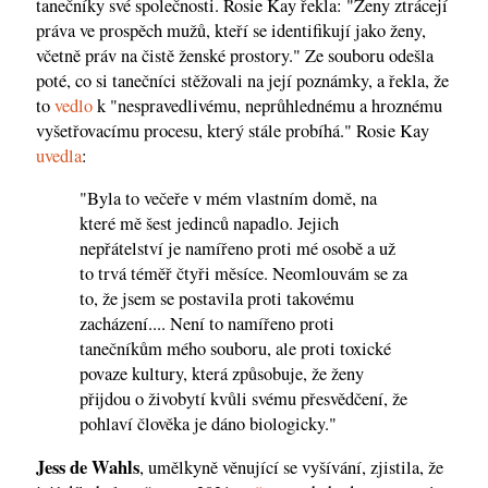
tanečníky své společnosti. Rosie Kay řekla: "Ženy ztrácejí
práva ve prospěch mužů, kteří se identifikují jako ženy,
včetně práv na čistě ženské prostory." Ze souboru odešla
poté, co si tanečníci stěžovali na její poznámky, a řekla, že
to
vedlo
k "nespravedlivému, neprůhlednému a hroznému
vyšetřovacímu procesu, který stále probíhá." Rosie Kay
uvedla
:
"Byla to večeře v mém vlastním domě, na
které mě šest jedinců napadlo. Jejich
nepřátelství je namířeno proti mé osobě a už
to trvá téměř čtyři měsíce. Neomlouvám se za
to, že jsem se postavila proti takovému
zacházení.... Není to namířeno proti
tanečníkům mého souboru, ale proti toxické
povaze kultury, která způsobuje, že ženy
přijdou o živobytí kvůli svému přesvědčení, že
pohlaví člověka je dáno biologicky."
Jess de Wahls
, umělkyně věnující se vyšívání, zjistila, že