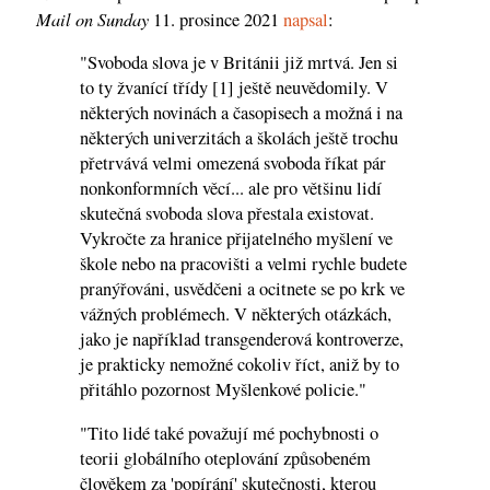
Mail on Sunday
11. prosince 2021
napsal
:
"Svoboda slova je v Británii již mrtvá. Jen si
to ty žvanící třídy [1] ještě neuvědomily. V
některých novinách a časopisech a možná i na
některých univerzitách a školách ještě trochu
přetrvává velmi omezená svoboda říkat pár
nonkonformních věcí... ale pro většinu lidí
skutečná svoboda slova přestala existovat.
Vykročte za hranice přijatelného myšlení ve
škole nebo na pracovišti a velmi rychle budete
pranýřováni, usvědčeni a ocitnete se po krk ve
vážných problémech. V některých otázkách,
jako je například transgenderová kontroverze,
je prakticky nemožné cokoliv říct, aniž by to
přitáhlo pozornost Myšlenkové policie."
"Tito lidé také považují mé pochybnosti o
teorii globálního oteplování způsobeném
člověkem za 'popírání' skutečnosti, kterou