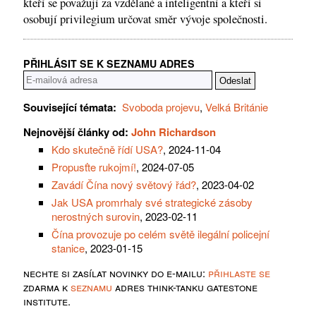
kteří se považují za vzdělané a inteligentní a kteří si
osobují privilegium určovat směr vývoje společnosti.
PŘIHLÁSIT SE K SEZNAMU ADRES
Související témata:
Svoboda projevu
,
Velká Británie
Nejnovější články od:
John Richardson
Kdo skutečně řídí USA?
, 2024-11-04
Propusťte rukojmí!
, 2024-07-05
Zavádí Čína nový světový řád?
, 2023-04-02
Jak USA promrhaly své strategické zásoby
nerostných surovin
, 2023-02-11
Čína provozuje po celém světě ilegální policejní
stanice
, 2023-01-15
nechte si zasílat novinky do e-mailu:
přihlaste se
zdarma k
seznamu
adres think-tanku gatestone
institute.