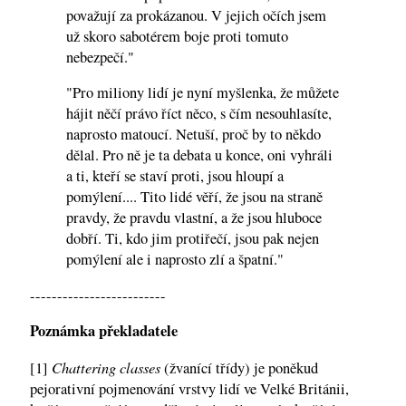
považují za prokázanou. V jejich očích jsem
už skoro sabotérem boje proti tomuto
nebezpečí."
"Pro miliony lidí je nyní myšlenka, že můžete
hájit něčí právo říct něco, s čím nesouhlasíte,
naprosto matoucí. Netuší, proč by to někdo
dělal. Pro ně je ta debata u konce, oni vyhráli
a ti, kteří se staví proti, jsou hloupí a
pomýlení.... Tito lidé věří, že jsou na straně
pravdy, že pravdu vlastní, a že jsou hluboce
dobří. Ti, kdo jim protiřečí, jsou pak nejen
pomýlení ale i naprosto zlí a špatní."
-------------------------
Poznámka překladatele
Chattering classes
[1]
(žvanící třídy) je poněkud
pejorativní pojmenování vrstvy lidí ve Velké Británii,