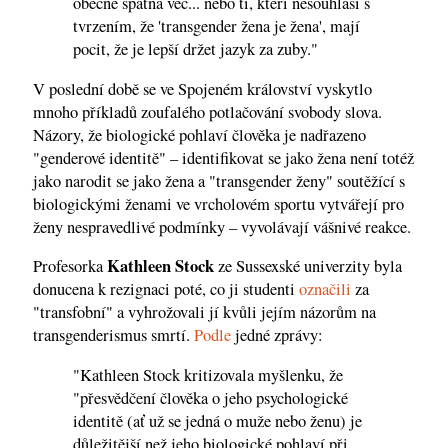
obecně špatná věc... nebo ti, kteří nesouhlasí s
tvrzením, že 'transgender žena je žena', mají
pocit, že je lepší držet jazyk za zuby."
V poslední době se ve Spojeném království vyskytlo
mnoho příkladů zoufalého potlačování svobody slova.
Názory, že biologické pohlaví člověka je nadřazeno
"genderové identitě" – identifikovat se jako žena není totéž
jako narodit se jako žena a "transgender ženy" soutěžící s
biologickými ženami ve vrcholovém sportu vytvářejí pro
ženy nespravedlivé podmínky – vyvolávají vášnivé reakce.
Kathleen Stock
Profesorka
ze Sussexské univerzity byla
donucena k rezignaci poté, co ji studenti
označili
za
"transfobní" a vyhrožovali jí kvůli jejím názorům na
transgenderismus smrtí.
Podle
jedné zprávy:
"Kathleen Stock kritizovala myšlenku, že
"přesvědčení člověka o jeho psychologické
identitě (ať už se jedná o muže nebo ženu) je
důležitější než jeho biologické pohlaví při