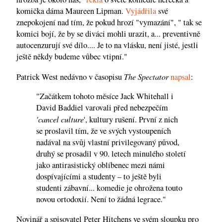
komička dáma Maureen Lipman.
Vyjádřila
své
znepokojení nad tím, že pokud hrozí "vymazání", " tak se
komici bojí, že by se diváci mohli urazit, a... preventivně
autocenzurují své dílo.... Je to na vlásku, není jisté, jestli
ještě někdy budeme vůbec vtipní."
The Spectator
Patrick West nedávno v časopisu
napsal
:
"Začátkem tohoto měsíce Jack Whitehall i
David Baddiel varovali před nebezpečím
'cancel culture
', kultury rušení. První z nich
se proslavil tím, že ve svých vystoupeních
nadával na svůj vlastní privilegovaný původ,
druhý se prosadil v 90. letech minulého století
jako antirasistický oblíbenec mezi námi
dospívajícími a studenty – to ještě byli
studenti zábavní... komedie je ohrožena touto
novou ortodoxií. Není to žádná legrace."
Novinář a spisovatel Peter Hitchens ve svém sloupku pro