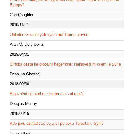
Evropy?
Con Coughlin
2019/11/21
Ohledně Golanských výšin má Trump pravdu
Alan M. Dershowitz
2019/04/01
Čínská cesta ke globální hegemonii: Nejnovějším cílem je Sýrie
Debalina Ghoshal
2018/09/30
Blouznění britského ministerstva zahraničí
Douglas Murray
2018/08/15
Kdo jsou džihádisté, bojující po boku Turecka v Sýrii?
Sirwan Kajjo