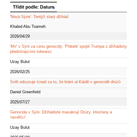
Třídit podle: Datum
Třídit podle: Datum
'Nová Sýrie': Tentýž starý džihád
Khaled Abu Toameh
2026/04/29
'Mír' v Sýrii za cenu genocidy: 'Přátelé' spojili Trumpa s džihádisty
předstírajícími toleranci
Uzay Bulut
2026/02/25
Svět odsuzuje Izrael za to, že brání al-Káidě v genocidě drúzů
Daniel Greenfield
2025/07/27
Genocida v Sýrii: Džihádisté ​​masakrují Drúzy, křesťany a
'nevěřící'
Uzay Bulut