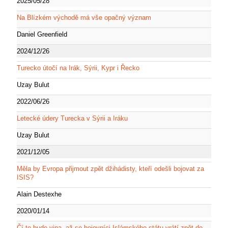
2025/05/28
Na Blízkém východě má vše opačný význam
Daniel Greenfield
2024/12/26
Turecko útočí na Irák, Sýrii, Kypr i Řecko
Uzay Bulut
2022/06/26
Letecké údery Turecka v Sýrii a Iráku
Uzay Bulut
2021/12/05
Měla by Evropa přijmout zpět džihádisty, kteří odešli bojovat za
ISIS?
Alain Destexhe
2020/01/14
Čí to bude vina, až se bojovníci Islámského státu vrátí zpět do